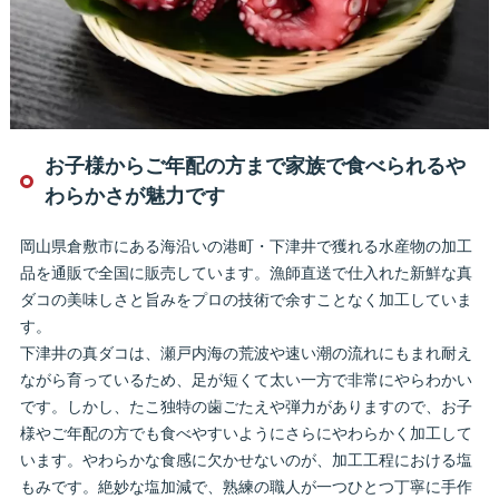
お子様からご年配の方まで家族で食べられるや
わらかさが魅力です
岡山県倉敷市にある海沿いの港町・下津井で獲れる水産物の加工
品を通販で全国に販売しています。漁師直送で仕入れた新鮮な真
ダコの美味しさと旨みをプロの技術で余すことなく加工していま
す。
下津井の真ダコは、瀬戸内海の荒波や速い潮の流れにもまれ耐え
ながら育っているため、足が短くて太い一方で非常にやらわかい
です。しかし、たこ独特の歯ごたえや弾力がありますので、お子
様やご年配の方でも食べやすいようにさらにやわらかく加工して
います。やわらかな食感に欠かせないのが、加工工程における塩
もみです。絶妙な塩加減で、熟練の職人が一つひとつ丁寧に手作