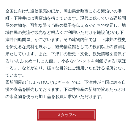
全国に向けた通信販売のほか、岡山県倉敷市にある海沿いの港
町・下津井には実店舗を構えています。現代に残っている廻船問
屋の建物を、可能な限り当時の様子を伝えるかたちで復元し、地
域住民の交流や観光など幅広くご利用いただける施設｢むかし下
津井回船問屋」がございます。その建物内部では、下津井の歴史
を伝えるな資料を展示し、観光物産館としての役割以上の役割を
果たしています。また、下津井の歴史・文化、観光情報を提供す
る｢いんふぉめーしょん館」、小さなイベントを開催できる｢蔵ほ
ーる」、などがあり、様々な目的にご活用いただける場所となっ
ています。
回船問屋の｢しょっぴんぐばざーる｣では、下津井が全国に誇る自
慢の商品を販売しております。下津井特産の新鮮で旨みたっぷり
の水産物を使った加工品をお買い求めいただけます。
スタッフへ