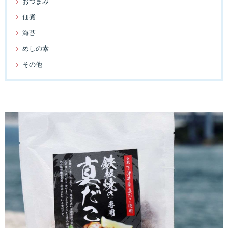
おつまみ
佃煮
海苔
めしの素
その他