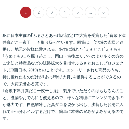
1
2
3
4
5
...
8
JR西日本主催の｢ふるさとあっ晴れ認定｣で大賞を受賞した｢倉敷下津
井真だこ一夜干し｣も取り扱っています。同賞は、｢地域の皆様と連
携し、地元の皆様に愛される、魅力に溢れた｢えぇとこ｣｢えぇもん｣
｢うめぇもん｣を掘り起こし、岡山・備後エリアへのより多くの方の
ご来訪と特産品などの販路拡大を目指すふるさとおこしプロジェク
ト｣(JR西日本, 2019)とのことです。エントリーされた商品のうち、
特に優れたものだけが｢あっ晴れ!大賞｣を獲得することができるの
で、大変栄誉ある賞です。
｢倉敷下津井真だこ一夜干し｣は、刺身でいただくのはもちろんのこ
と、煮物やおでんにも使えるので、様々な料理にアレンジできるの
が魅力です、自然解凍した真ダコを袋から出し、沸騰したお湯に入
れて3～5分ボイルするだけで、簡単に本来の旨みがよみがえるので
す。