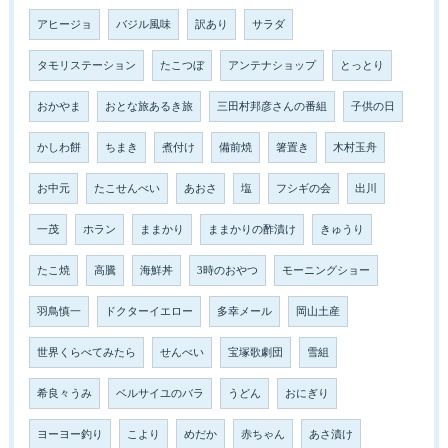
アヒージョ
バジル風味
訳あり
サラダ
タモリステーション
たこつぼ
アンテナショップ
とっとり
おかやま
おとな旅あるき旅
三田村邦彦さんの番組
子供の日
かしわ餅
ちまき
煮付け
備前焼
箸置き
木村玉舟
お中元
たこせんべい
あおさ
塩
フシギの会
出川
一茂
ホラン
ままかり
ままかりの酢漬け
きゅうり
たこ焼
高騰
海鮮丼
3時のおやつ
モーニングショー
羽鳥慎一
ドクターイエロー
多幸メール
岡山土産
世界くらべてみたら
せんべい
宝塚歌劇団
雪組
希良々うみ
ベルサイユのバラ
うどん
おにぎり
ヨーヨー釣り
こより
めだか
赤ちゃん
あさ漬け