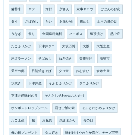
備蓄米
ヤフー
海鮮
所さん
家事ヤロウ
ごはんのお友
タイ
さばめし
たい
お吸い物
鯛めし
土用の丑の日
うなぎ
祭り
全国送料無料
ネコポス
鯛茶漬け
熱中症
たこふりかけ
下津井タコ
大坂万博
大坂
大阪土産
尾道ラーメン
そばめし
ねぎ焼き
美観地区
高梁市
天空の郷
日清焼きそば
タコ壺
おむすび
倉敷土産
水炊き
下津井産
そふとふりかけ
タコふりかけ
下津井産味付のり
そふとしそわかめふりかけ
ボンボンドロップシール
混ぜご飯の素
そふとわかめふりかけ
たこ土産
桜
お花見
焼ままかり
母の日
母の日プレゼント
タコ好き
味付けけやわらか真だこチーズ完売