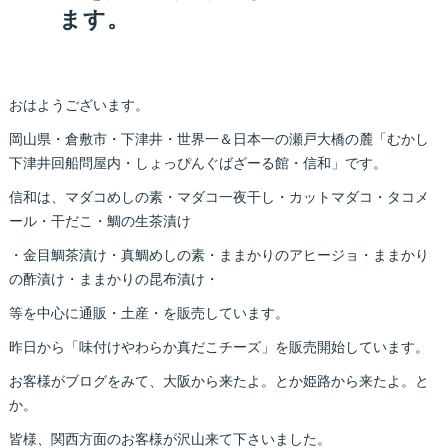
ます。
おはようございます。
岡山県・倉敷市・下津井・世界一＆日本一の瀬戸大橋の麓「むかし
下津井回船問屋内・しょっぴんぐばざーる館・信和」です。
信和は、マダコめしの素・マダコ一夜干し・カットマダコ・タコメ
ール・干だこ・鯛の生茶漬け
・金目鯛茶漬け・真鯛めしの素・ままかりのアヒージョ・ままかり
の酢漬け・ままかりの昆布漬け・
等を中心に通販・土産・を販売しています。
昨日から「味付けやわらか真だこチーズ」を販売開始しています。
お客様がブログをみて、大阪から来たよ。とか姫路から来たよ。と
か。
皆様、関西方面のお客様が沢山来て下さいました。