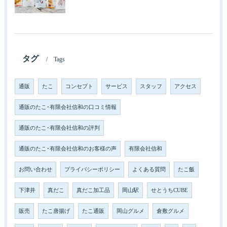
タグ
Tags
通販
たこ
コンセプト
サービス
スタッフ
アクセス
通販のたこ･有限会社信和の口コミ情報
通販のたこ･有限会社信和の評判
通販のたこ･有限会社信和のお客様の声
有限会社信和
お問い合わせ
プライバシーポリシー
よくある質問
たこ飯
下津井
真だこ
真だこ加工品
岡山駅
せとうちCUBE
販売
たこ唐揚げ
たこ通販
岡山グルメ
倉敷グルメ