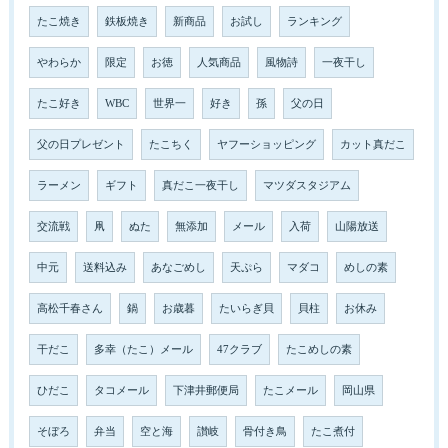
たこ焼き
鉄板焼き
新商品
お試し
ランキング
やわらか
限定
お徳
人気商品
風物詩
一夜干し
たこ好き
WBC
世界一
好き
孫
父の日
父の日プレゼント
たこちく
ヤフーショッピング
カット真だこ
ラーメン
ギフト
真だこ一夜干し
マツダスタジアム
交流戦
凧
ぬた
無添加
メール
入荷
山陽放送
中元
送料込み
あなごめし
天ぷら
マダコ
めしの素
高松千春さん
鍋
お歳暮
たいらぎ貝
貝柱
お休み
干だこ
多幸（たこ）メール
47クラブ
たこめしの素
ひだこ
タコメール
下津井郵便局
たこメール
岡山県
そぼろ
弁当
空と海
讃岐
骨付き鳥
たこ煮付