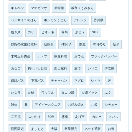
キャベツ
マナガツオ
新幹線
希良々うみさん
ベルサイユのばら
ホルモンうどん
アレンジ
香川県
焼き鳥
のり
ピオーネ
葡萄
ぶどう
NHK
鶴瓶の家族に乾杯
朝採れ
2割引き
数量
味付のり
新米
木村玉舟先生
ポトフ
家庭料理
おでん
ブラックペッパー
あなご
釣りバカ日誌
西田敏行
哀悼
いりこ
伊吹島
路線バス
下電バス
チャーハン
マグロ
いくら
丼
いなり
白桃
ワッフル
タコつぼ
人間ドック
ふぐ
雑炊
豚
アイビースクエア
お好み焼き
ご飯
シチュー
二刀流
ふりかけ
50年
悪魔
あげ玉
カレー
メバル
期間限定
よしもと
大阪
数量限定
ネット通販
お米