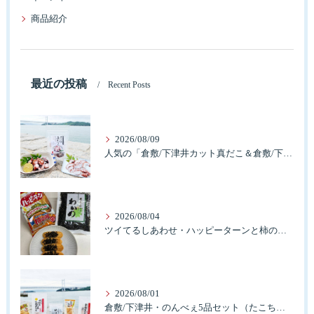
商品紹介
最近の投稿
Recent Posts
2026/08/09
人気の「倉敷/下津井カット真だこ＆倉敷/下津井産真だこ唐揚げ・セット」簡単に食べれますよ。
2026/08/04
ツイてるしあわせ・ハッピーターンと柿の種とそふとわかめふりかけとタコふりかけ・ハッピーコラボレーション
2026/08/01
倉敷/下津井・のんべぇ5品セット（たこちく、たこ玉、味付のり、串酢だこ、味付けけやわらか真だこチーズ）3歳のお子様も大好きなんですよ。