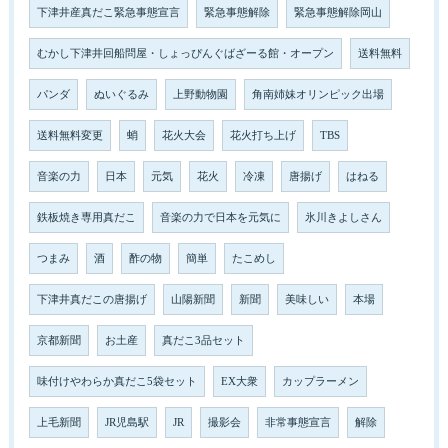
下津井産真だこ緊急事態宣言
緊急事態解除
緊急事態解除岡山
むかし下津井回船問屋・しょっぴんぐばざーる館・オープン
送料無料
パンダ
ぬいぐるみ
上野動物園
角南姉妹オリンピック出場
送料無料変更
蛸
花火大会
花火打ち上げ
TBS
音楽の力
日本
元気
花火
冷凍
唐揚げ
はねる
鉄板焼き専用真だこ
音楽の力で日本を元気に
氷川きよしさん
つまみ
酒
酢の物
簡単
たこめし
下津井真だこの唐揚げ
山陽新聞
新聞
美味しい
本場
京都新聞
お土産
真だこ3品セット
味付けやわらか真だこ5袋セット
EX大衆
カップラーメン
上毛新聞
JR児島駅
JR
撮影会
非常事態宣言
解除