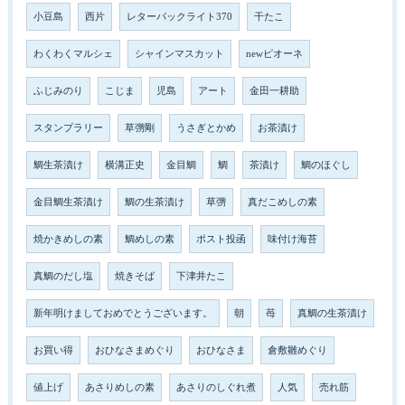
小豆島
西片
レターパックライト370
干たこ
わくわくマルシェ
シャインマスカット
newピオーネ
ふじみのり
こじま
児島
アート
金田一耕助
スタンプラリー
草彅剛
うさぎとかめ
お茶漬け
鯛生茶漬け
横溝正史
金目鯛
鯛
茶漬け
鯛のほぐし
金目鯛生茶漬け
鯛の生茶漬け
草彅
真だこめしの素
焼かきめしの素
鯛めしの素
ポスト投函
味付け海苔
真鯛のだし塩
焼きそば
下津井たこ
新年明けましておめでとうございます。
朝
苺
真鯛の生茶漬け
お買い得
おひなさまめぐり
おひなさま
倉敷雛めぐり
値上げ
あさりめしの素
あさりのしぐれ煮
人気
売れ筋