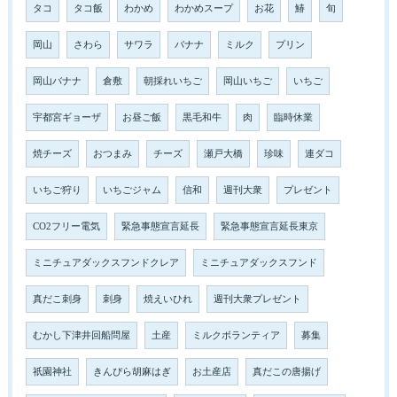
タコ
タコ飯
わかめ
わかめスープ
お花
鰆
旬
岡山
さわら
サワラ
バナナ
ミルク
プリン
岡山バナナ
倉敷
朝採れいちご
岡山いちご
いちご
宇都宮ギョーザ
お昼ご飯
黒毛和牛
肉
臨時休業
焼チーズ
おつまみ
チーズ
瀬戸大橋
珍味
連ダコ
いちご狩り
いちごジャム
信和
週刊大衆
プレゼント
CO2フリー電気
緊急事態宣言延長
緊急事態宣言延長東京
ミニチュアダックスフンドクレア
ミニチュアダックスフンド
真だこ刺身
刺身
焼えいひれ
週刊大衆プレゼント
むかし下津井回船問屋
土産
ミルクボランティア
募集
祇園神社
きんぴら胡麻はぎ
お土産店
真だこの唐揚げ