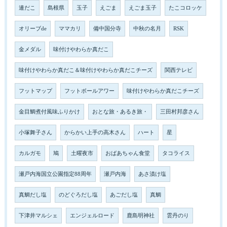
連だこ
島根県
玉子
えごま
えごま玉子
たこコロッケ
オリーブde
ママカリ
備中国分寺
中秋の名月
RSK
金メダル
味付けやわらか真だこ
味付けやわらか真だこ＆味付けやわらか真だこチーズ
関西テレビ
フットマップ
フットボールアワー
味付けやわらか真だこチーズ
金目鯛煮付風味ふりかけ
おとな旅・あるき旅・
三田村邦彦さん
小塚舞子さん
からかい上手の高木さん
ハート
星
カルガモ
鳩
土曜夜市
おばあちゃん食堂
タコライス
瀬戸内海国立公園指定88周年
瀬戸内海
あさ漬け塩
真鯛だし塩
のどぐろだし塩
あごだし塩
真鯛
下津井マルシェ
エンジェルロード
鹿島明神社
雲丹のり