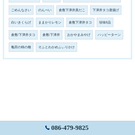
ごめんなさい
のんべい
倉敷下津井真だこ
下津井タコ唐揚げ
白いきくらげ
ままかりレモン
倉敷下津井タコ
珍味8品
倉敷/下津井タコ
倉敷/下津井
おかやまみやげ
ハッピーターン
亀田の柿の種
そふとわかめふぃりかけ
086-479-9825