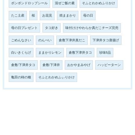
ボンボンドロップシール
混ぜご飯の素
そふとわかめふりかけ
たこ土産
桜
お花見
焼ままかり
母の日
母の日プレゼント
タコ好き
味付けけやわらか真だこチーズ完売
ごめんなさい
のんべい
倉敷下津井真だこ
下津井タコ唐揚げ
白いきくらげ
ままかりレモン
倉敷下津井タコ
珍味8品
倉敷/下津井タコ
倉敷/下津井
おかやまみやげ
ハッピーターン
亀田の柿の種
そふとわかめふぃりかけ