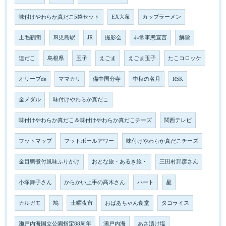
味付けやわらか真だこ5袋セット
EX大衆
カップラーメン
上毛新聞
JR児島駅
JR
撮影会
非常事態宣言
解除
連だこ
島根県
玉子
えごま
えごま玉子
たこコロッケ
オリーブde
ママカリ
備中国分寺
中秋の名月
RSK
金メダル
味付けやわらか真だこ
味付けやわらか真だこ＆味付けやわらか真だこチーズ
関西テレビ
フットマップ
フットボールアワー
味付けやわらか真だこチーズ
金目鯛煮付風味ふりかけ
おとな旅・あるき旅・
三田村邦彦さん
小塚舞子さん
からかい上手の高木さん
ハート
星
カルガモ
鳩
土曜夜市
おばあちゃん食堂
タコライス
瀬戸内海国立公園指定88周年
瀬戸内海
あさ漬け塩