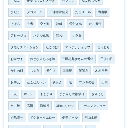
干だこ
多幸（たこ）メール
47クラブ
たこめしの素
ひだこ
タコメール
下津井郵便局
たこメール
岡山県
そぼろ
弁当
空と海
讃岐
骨付き鳥
たこ煮付
アヒージョ
バジル風味
訳あり
サラダ
タモリステーション
たこつぼ
アンテナショップ
とっとり
おかやま
おとな旅あるき旅
三田村邦彦さんの番組
子供の日
かしわ餅
ちまき
煮付け
備前焼
箸置き
木村玉舟
お中元
たこせんべい
あおさ
塩
フシギの会
出川
一茂
ホラン
ままかり
ままかりの酢漬け
きゅうり
たこ焼
高騰
海鮮丼
3時のおやつ
モーニングショー
羽鳥慎一
ドクターイエロー
多幸メール
岡山土産