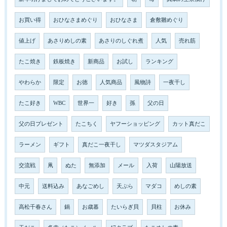
お買い得
おひなさまめぐり
おひなさま
倉敷雛めぐり
値上げ
あさりめしの素
あさりのしぐれ煮
人気
売れ筋
たこ焼き
鉄板焼き
新商品
お試し
ランキング
やわらか
限定
お徳
人気商品
風物詩
一夜干し
たこ好き
WBC
世界一
好き
孫
父の日
父の日プレゼント
たこちく
ヤフーショッピング
カット真だこ
ラーメン
ギフト
真だこ一夜干し
マツダスタジアム
交流戦
凧
ぬた
無添加
メール
入荷
山陽放送
中元
送料込み
あなごめし
天ぷら
マダコ
めしの素
高松千春さん
鍋
お歳暮
たいらぎ貝
貝柱
お休み