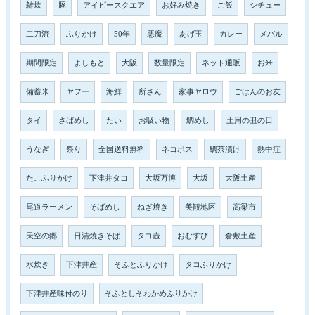
雑炊
豚
アイビースクエア
お好み焼き
ご飯
シチュー
二刀流
ふりかけ
50年
悪魔
あげ玉
カレー
メバル
期間限定
よしもと
大阪
数量限定
ネット通販
お米
備蓄米
ヤフー
海鮮
所さん
家事ヤロウ
ごはんのお友
タイ
さばめし
たい
お吸い物
鯛めし
土用の丑の日
うなぎ
祭り
全国送料無料
ネコポス
鯛茶漬け
熱中症
たこふりかけ
下津井タコ
大坂万博
大坂
大阪土産
尾道ラーメン
そばめし
ねぎ焼き
美観地区
高梁市
天空の郷
日清焼きそば
タコ壺
おむすび
倉敷土産
水炊き
下津井産
そふとふりかけ
タコふりかけ
下津井産味付のり
そふとしそわかめふりかけ