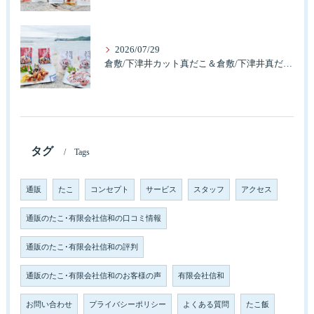
2026/07/29
倉敷/下津井カット真だこ＆倉敷/下津井真だこ唐揚げ・セット人気です。
タグ
Tags
通販
たこ
コンセプト
サービス
スタッフ
アクセス
通販のたこ･有限会社信和の口コミ情報
通販のたこ･有限会社信和の評判
通販のたこ･有限会社信和のお客様の声
有限会社信和
お問い合わせ
プライバシーポリシー
よくある質問
たこ飯