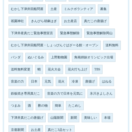
むかし下津井回船問屋
土産
ミルクボランティア
募集
祇園神社
きんぴら胡麻はぎ
お土産店
真だこの唐揚げ
下津井産真だこ緊急事態宣言
緊急事態解除
緊急事態解除岡山
むかし下津井回船問屋・しょっぴんぐばざーる館・オープン
送料無料
パンダ
ぬいぐるみ
上野動物園
角南姉妹オリンピック出場
送料無料変更
蛸
花火大会
花火打ち上げ
TBS
音楽の力
日本
元気
花火
冷凍
唐揚げ
はねる
鉄板焼き専用真だこ
音楽の力で日本を元気に
氷川きよしさん
つまみ
酒
酢の物
簡単
たこめし
下津井真だこの唐揚げ
山陽新聞
新聞
美味しい
本場
京都新聞
お土産
真だこ3品セット