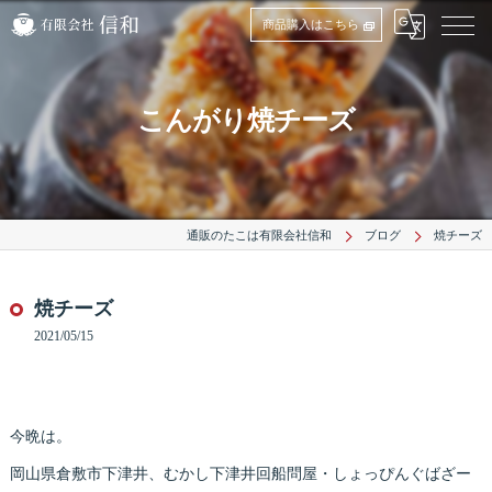
商品購入はこちら
こんがり焼チーズ
通販のたこは有限会社信和
ブログ
焼チーズ
焼チーズ
2021/05/15
今晩は。
岡山県倉敷市下津井、むかし下津井回船問屋・しょっぴんぐばざー