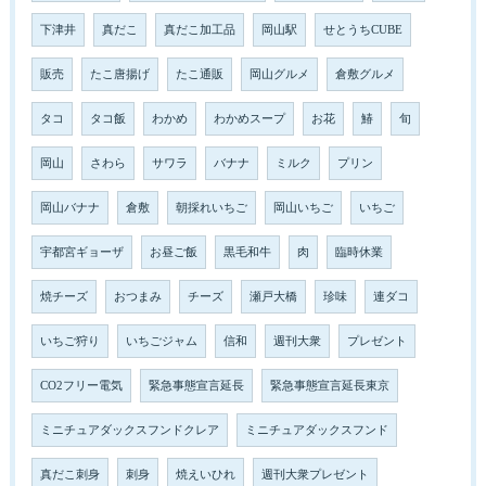
下津井
真だこ
真だこ加工品
岡山駅
せとうちCUBE
販売
たこ唐揚げ
たこ通販
岡山グルメ
倉敷グルメ
タコ
タコ飯
わかめ
わかめスープ
お花
鰆
旬
岡山
さわら
サワラ
バナナ
ミルク
プリン
岡山バナナ
倉敷
朝採れいちご
岡山いちご
いちご
宇都宮ギョーザ
お昼ご飯
黒毛和牛
肉
臨時休業
焼チーズ
おつまみ
チーズ
瀬戸大橋
珍味
連ダコ
いちご狩り
いちごジャム
信和
週刊大衆
プレゼント
CO2フリー電気
緊急事態宣言延長
緊急事態宣言延長東京
ミニチュアダックスフンドクレア
ミニチュアダックスフンド
真だこ刺身
刺身
焼えいひれ
週刊大衆プレゼント