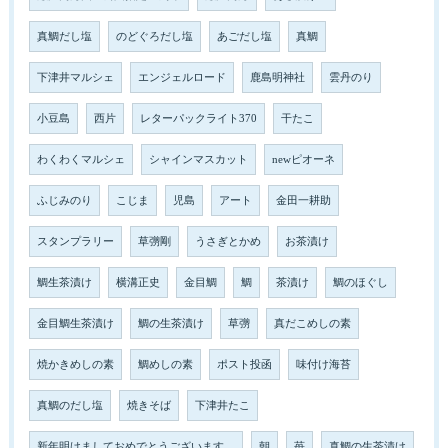
真鯛だし塩
のどぐろだし塩
あごだし塩
真鯛
下津井マルシェ
エンジェルロード
鹿島明神社
雲丹のり
小豆島
西片
レターパックライト370
干たこ
わくわくマルシェ
シャインマスカット
newピオーネ
ふじみのり
こじま
児島
アート
金田一耕助
スタンプラリー
草彅剛
うさぎとかめ
お茶漬け
鯛生茶漬け
横溝正史
金目鯛
鯛
茶漬け
鯛のほぐし
金目鯛生茶漬け
鯛の生茶漬け
草彅
真だこめしの素
焼かきめしの素
鯛めしの素
ポスト投函
味付け海苔
真鯛のだし塩
焼きそば
下津井たこ
新年明けましておめでとうございます。
朝
苺
真鯛の生茶漬け