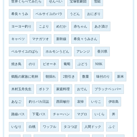
世界くらべてみたら
せんべい
宝塚歌劇団
雪組
希良々うみ
ベルサイユのバラ
うどん
おにぎり
ヨーヨー釣り
こより
めだか
赤ちゃん
あさ漬け
キャベツ
マナガツオ
新幹線
希良々うみさん
ベルサイユのばら
ホルモンうどん
アレンジ
香川県
焼き鳥
のり
ピオーネ
葡萄
ぶどう
NHK
鶴瓶の家族に乾杯
朝採れ
2割引き
数量
味付のり
新米
木村玉舟先生
ポトフ
家庭料理
おでん
ブラックペッパー
あなご
釣りバカ日誌
西田敏行
哀悼
いりこ
伊吹島
路線バス
下電バス
チャーハン
マグロ
いくら
丼
いなり
白桃
ワッフル
タコつぼ
人間ドック
ふぐ