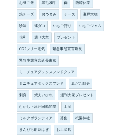
お昼ご飯
黒毛和牛
肉
臨時休業
焼チーズ
おつまみ
チーズ
瀬戸大橋
珍味
連ダコ
いちご狩り
いちごジャム
信和
週刊大衆
プレゼント
CO2フリー電気
緊急事態宣言延長
緊急事態宣言延長東京
ミニチュアダックスフンドクレア
ミニチュアダックスフンド
真だこ刺身
刺身
焼えいひれ
週刊大衆プレゼント
むかし下津井回船問屋
土産
ミルクボランティア
募集
祇園神社
きんぴら胡麻はぎ
お土産店