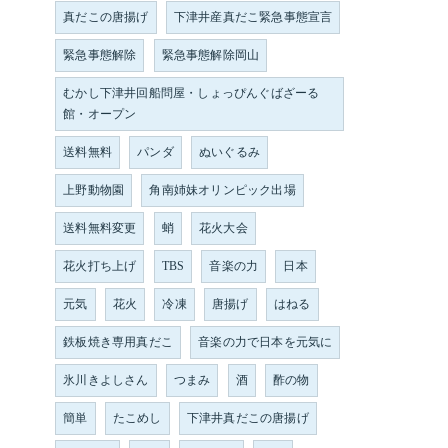
真だこの唐揚げ
下津井産真だこ緊急事態宣言
緊急事態解除
緊急事態解除岡山
むかし下津井回船問屋・しょっぴんぐばざーる
館・オープン
送料無料
パンダ
ぬいぐるみ
上野動物園
角南姉妹オリンピック出場
送料無料変更
蛸
花火大会
花火打ち上げ
TBS
音楽の力
日本
元気
花火
冷凍
唐揚げ
はねる
鉄板焼き専用真だこ
音楽の力で日本を元気に
氷川きよしさん
つまみ
酒
酢の物
簡単
たこめし
下津井真だこの唐揚げ