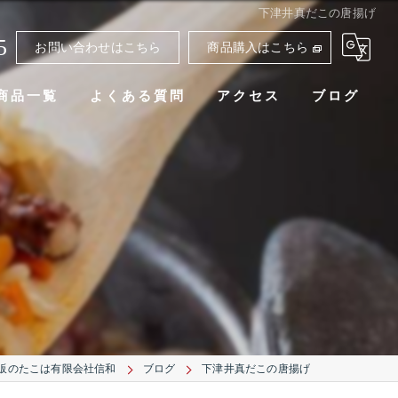
下津井真だこの唐揚げ
5
お問い合わせはこちら
商品購入はこちら
商品一覧
よくある質問
アクセス
ブログ
販のたこは有限会社信和
ブログ
下津井真だこの唐揚げ