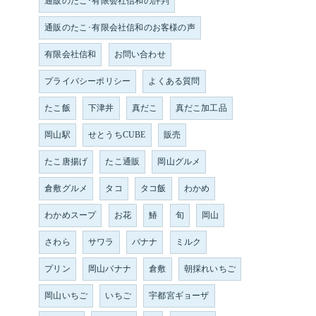
通販のたこ･有限会社信和の評判
通販のたこ･有限会社信和のお客様の声
有限会社信和
お問い合わせ
プライバシーポリシー
よくある質問
たこ飯
下津井
真だこ
真だこ加工品
岡山駅
せとうちCUBE
販売
たこ唐揚げ
たこ通販
岡山グルメ
倉敷グルメ
タコ
タコ飯
わかめ
わかめスープ
お花
鰆
旬
岡山
さわら
サワラ
バナナ
ミルク
プリン
岡山バナナ
倉敷
朝採れいちご
岡山いちご
いちご
宇都宮ギョーザ