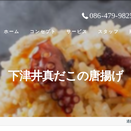
086-479-982
ホーム
コンセプト
サービス
スタッフ
下津井真だこの唐揚げ
通