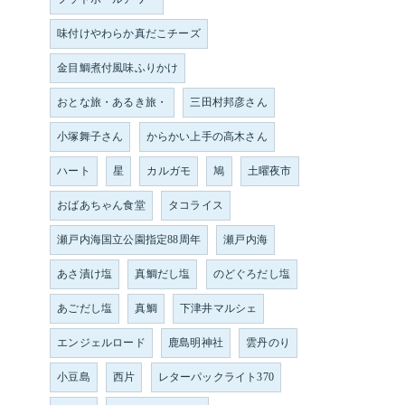
味付けやわらか真だこチーズ
金目鯛煮付風味ふりかけ
おとな旅・あるき旅・
三田村邦彦さん
小塚舞子さん
からかい上手の高木さん
ハート
星
カルガモ
鳩
土曜夜市
おばあちゃん食堂
タコライス
瀬戸内海国立公園指定88周年
瀬戸内海
あさ漬け塩
真鯛だし塩
のどぐろだし塩
あごだし塩
真鯛
下津井マルシェ
エンジェルロード
鹿島明神社
雲丹のり
小豆島
西片
レターパックライト370