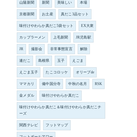
山陽新聞
新聞
美味しい
本場
京都新聞
お土産
真だこ3品セット
味付けやわらか真だこ5袋セット
EX大衆
カップラーメン
上毛新聞
JR児島駅
JR
撮影会
非常事態宣言
解除
連だこ
島根県
玉子
えごま
えごま玉子
たこコロッケ
オリーブde
ママカリ
備中国分寺
中秋の名月
RSK
金メダル
味付けやわらか真だこ
味付けやわらか真だこ＆味付けやわらか真だこチ
ーズ
関西テレビ
フットマップ
フットボールアワー