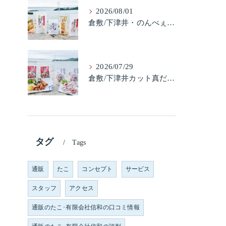
2026/08/01
倉敷/下津井・のんべぇ5品セット（たこちく、たこ玉、味付のり、串酢だこ、味付けけやわらか真だこチーズ）3歳のお子様も大好きなんですよ。
2026/07/29
倉敷/下津井カット真だこ＆倉敷/下津井真だこ唐揚げ・セット人気です。
タグ
Tags
通販
たこ
コンセプト
サービス
スタッフ
アクセス
通販のたこ･有限会社信和の口コミ情報