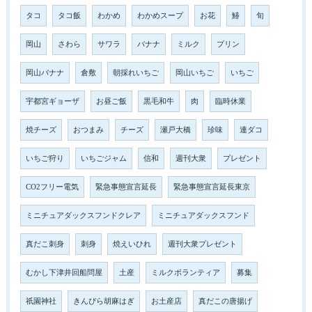
タコ
タコ飯
わかめ
わかめスープ
お花
鰆
旬
岡山
さわら
サワラ
バナナ
ミルク
プリン
岡山バナナ
倉敷
朝採れいちご
岡山いちご
いちご
宇都宮ギョーザ
お昼ご飯
黒毛和牛
肉
臨時休業
焼チーズ
おつまみ
チーズ
瀬戸大橋
珍味
連ダコ
いちご狩り
いちごジャム
信和
週刊大衆
プレゼント
CO2フリー電気
緊急事態宣言延長
緊急事態宣言延長東京
ミニチュアダックスフンドクレア
ミニチュアダックスフンド
真だこ刺身
刺身
焼えいひれ
週刊大衆プレゼント
むかし下津井回船問屋
土産
ミルクボランティア
募集
祇園神社
きんぴら胡麻はぎ
お土産店
真だこの唐揚げ