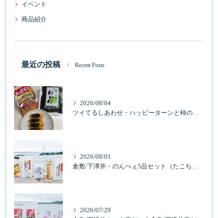
イベント
商品紹介
最近の投稿
Recent Posts
2026/08/04
ツイてるしあわせ・ハッピーターンと柿の種とそふとわかめふりかけとタコふりかけ・ハッピーコラボレーション
2026/08/01
倉敷/下津井・のんべぇ5品セット（たこちく、たこ玉、味付のり、串酢だこ、味付けけやわらか真だこチーズ）3歳のお子様も大好きなんですよ。
2026/07/29