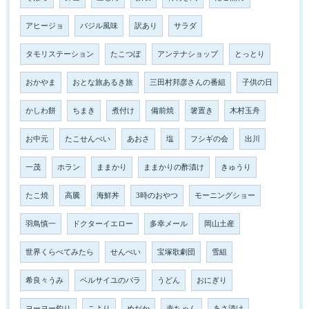
アヒージョ
バジル風味
訳あり
サラダ
タモリステーション
たこつぼ
アンテナショップ
とっとり
おかやま
おとな旅あるき旅
三田村邦彦さんの番組
子供の日
かしわ餅
ちまき
煮付け
備前焼
箸置き
木村玉舟
お中元
たこせんべい
あおさ
塩
フシギの会
出川
一茂
ホラン
ままかり
ままかりの酢漬け
きゅうり
たこ焼
高騰
海鮮丼
3時のおやつ
モーニングショー
羽鳥慎一
ドクターイエロー
多幸メール
岡山土産
世界くらべてみたら
せんべい
宝塚歌劇団
雪組
希良々うみ
ベルサイユのバラ
うどん
おにぎり
ヨーヨー釣り
こより
めだか
赤ちゃん
あさ漬け