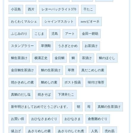
小豆島
西片
レターパックライト370
干たこ
わくわくマルシェ
シャインマスカット
newピオーネ
ふじみのり
こじま
児島
アート
金田一耕助
スタンプラリー
草彅剛
うさぎとかめ
お茶漬け
鯛生茶漬け
横溝正史
金目鯛
鯛
茶漬け
鯛のほぐし
金目鯛生茶漬け
鯛の生茶漬け
草彅
真だこめしの素
焼かきめしの素
鯛めしの素
ポスト投函
味付け海苔
真鯛のだし塩
焼きそば
下津井たこ
新年明けましておめでとうございます。
朝
苺
真鯛の生茶漬け
お買い得
おひなさまめぐり
おひなさま
倉敷雛めぐり
値上げ
あさりめしの素
あさりのしぐれ煮
人気
売れ筋