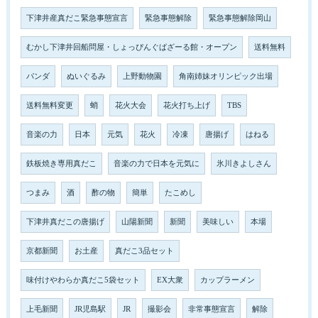
下津井産真だこ緊急事態宣言
緊急事態解除
緊急事態解除岡山
むかし下津井回船問屋・しょっぴんぐばざーる館・オープン
送料無料
パンダ
ぬいぐるみ
上野動物園
角南姉妹オリンピック出場
送料無料変更
蛸
花火大会
花火打ち上げ
TBS
音楽の力
日本
元気
花火
冷凍
唐揚げ
はねる
鉄板焼き専用真だこ
音楽の力で日本を元気に
氷川きよしさん
つまみ
酒
酢の物
簡単
たこめし
下津井真だこの唐揚げ
山陽新聞
新聞
美味しい
本場
京都新聞
お土産
真だこ3品セット
味付けやわらか真だこ5袋セット
EX大衆
カップラーメン
上毛新聞
JR児島駅
JR
撮影会
非常事態宣言
解除