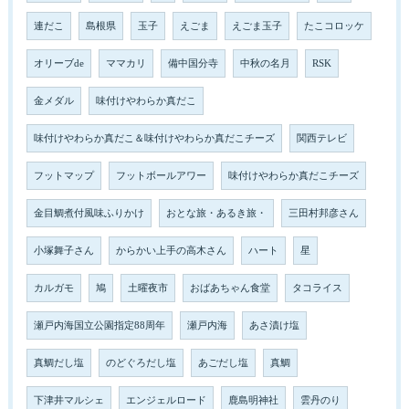
連だこ
島根県
玉子
えごま
えごま玉子
たこコロッケ
オリーブde
ママカリ
備中国分寺
中秋の名月
RSK
金メダル
味付けやわらか真だこ
味付けやわらか真だこ＆味付けやわらか真だこチーズ
関西テレビ
フットマップ
フットボールアワー
味付けやわらか真だこチーズ
金目鯛煮付風味ふりかけ
おとな旅・あるき旅・
三田村邦彦さん
小塚舞子さん
からかい上手の高木さん
ハート
星
カルガモ
鳩
土曜夜市
おばあちゃん食堂
タコライス
瀬戸内海国立公園指定88周年
瀬戸内海
あさ漬け塩
真鯛だし塩
のどぐろだし塩
あごだし塩
真鯛
下津井マルシェ
エンジェルロード
鹿島明神社
雲丹のり