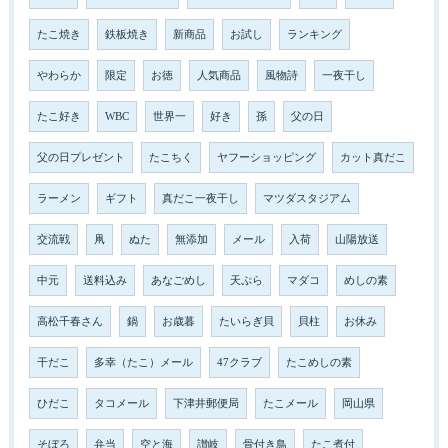
たこ焼き
鉄板焼き
新商品
お試し
ランキング
やわらか
限定
お徳
人気商品
風物詩
一夜干し
たこ好き
WBC
世界一
好き
孫
父の日
父の日プレゼント
たこちく
ヤフーショッピング
カット真だこ
ラーメン
ギフト
真だこ一夜干し
マツダスタジアム
交流戦
凧
ぬた
無添加
メール
入荷
山陽放送
中元
送料込み
あなごめし
天ぷら
マダコ
めしの素
高松千春さん
鍋
お歳暮
たいらぎ貝
貝柱
お休み
干だこ
多幸（たこ）メール
47クラブ
たこめしの素
ひだこ
タコメール
下津井郵便局
たこメール
岡山県
そぼろ
弁当
空と海
讃岐
骨付き鳥
たこ煮付