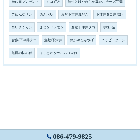
母の日プレゼント
タコ好き
味付けけやわらか真だこチーズ完売
ごめんなさい
のんべい
倉敷下津井真だこ
下津井タコ唐揚げ
白いきくらげ
ままかりレモン
倉敷下津井タコ
珍味8品
倉敷/下津井タコ
倉敷/下津井
おかやまみやげ
ハッピーターン
亀田の柿の種
そふとわかめふぃりかけ
086-479-9825