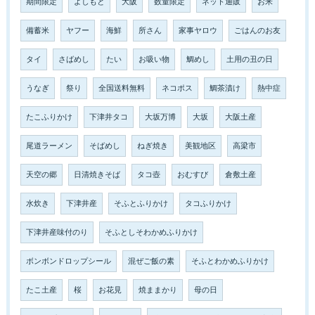
期間限定
よしもと
大阪
数量限定
ネット通販
お米
備蓄米
ヤフー
海鮮
所さん
家事ヤロウ
ごはんのお友
タイ
さばめし
たい
お吸い物
鯛めし
土用の丑の日
うなぎ
祭り
全国送料無料
ネコポス
鯛茶漬け
熱中症
たこふりかけ
下津井タコ
大坂万博
大坂
大阪土産
尾道ラーメン
そばめし
ねぎ焼き
美観地区
高梁市
天空の郷
日清焼きそば
タコ壺
おむすび
倉敷土産
水炊き
下津井産
そふとふりかけ
タコふりかけ
下津井産味付のり
そふとしそわかめふりかけ
ボンボンドロップシール
混ぜご飯の素
そふとわかめふりかけ
たこ土産
桜
お花見
焼ままかり
母の日