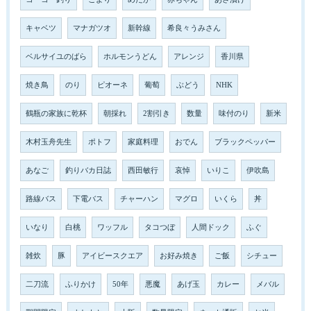
キャベツ
マナガツオ
新幹線
希良々うみさん
ベルサイユのばら
ホルモンうどん
アレンジ
香川県
焼き鳥
のり
ピオーネ
葡萄
ぶどう
NHK
鶴瓶の家族に乾杯
朝採れ
2割引き
数量
味付のり
新米
木村玉舟先生
ポトフ
家庭料理
おでん
ブラックペッパー
あなご
釣りバカ日誌
西田敏行
哀悼
いりこ
伊吹島
路線バス
下電バス
チャーハン
マグロ
いくら
丼
いなり
白桃
ワッフル
タコつぼ
人間ドック
ふぐ
雑炊
豚
アイビースクエア
お好み焼き
ご飯
シチュー
二刀流
ふりかけ
50年
悪魔
あげ玉
カレー
メバル