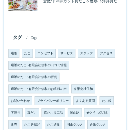
倉敷/下津井カット真だこ＆倉敷/下津井真だこ唐揚げ・セット人気です。
タグ
Tags
通販
たこ
コンセプト
サービス
スタッフ
アクセス
通販のたこ･有限会社信和の口コミ情報
通販のたこ･有限会社信和の評判
通販のたこ･有限会社信和のお客様の声
有限会社信和
お問い合わせ
プライバシーポリシー
よくある質問
たこ飯
下津井
真だこ
真だこ加工品
岡山駅
せとうちCUBE
販売
たこ唐揚げ
たこ通販
岡山グルメ
倉敷グルメ