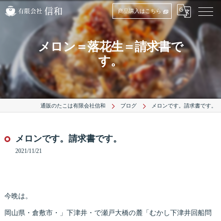
商品購入はこちら
メロン＝落花生＝請求書で
す。
通販のたこは有限会社信和
ブログ
メロンです。請求書です。
メロンです。請求書です。
2021/11/21
今晩は。
岡山県・倉敷市・」下津井・で瀬戸大橋の麓「むかし下津井回船問