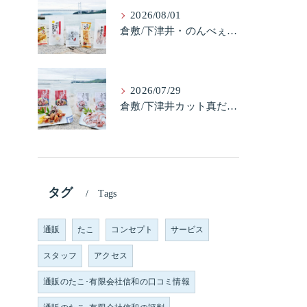
2026/08/01
倉敷/下津井・のんべぇ5品セット（たこちく、たこ玉、味付のり、串酢だこ、味付けけやわらか真だこチーズ）3歳のお子様も大好きなんですよ。
2026/07/29
倉敷/下津井カット真だこ＆倉敷/下津井真だこ唐揚げ・セット人気です。
タグ
Tags
通販
たこ
コンセプト
サービス
スタッフ
アクセス
通販のたこ･有限会社信和の口コミ情報