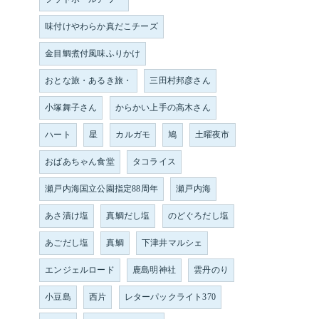
味付けやわらか真だこチーズ
金目鯛煮付風味ふりかけ
おとな旅・あるき旅・
三田村邦彦さん
小塚舞子さん
からかい上手の高木さん
ハート
星
カルガモ
鳩
土曜夜市
おばあちゃん食堂
タコライス
瀬戸内海国立公園指定88周年
瀬戸内海
あさ漬け塩
真鯛だし塩
のどぐろだし塩
あごだし塩
真鯛
下津井マルシェ
エンジェルロード
鹿島明神社
雲丹のり
小豆島
西片
レターパックライト370