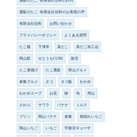
通販のたこ･有限会社信和の評判
通販のたこ･有限会社信和のお客様の声
有限会社信和
お問い合わせ
プライバシーポリシー
よくある質問
たこ飯
下津井
真だこ
真だこ加工品
岡山駅
せとうちCUBE
販売
たこ唐揚げ
たこ通販
岡山グルメ
倉敷グルメ
タコ
タコ飯
わかめ
わかめスープ
お花
鰆
旬
岡山
さわら
サワラ
バナナ
ミルク
プリン
岡山バナナ
倉敷
朝採れいちご
岡山いちご
いちご
宇都宮ギョーザ