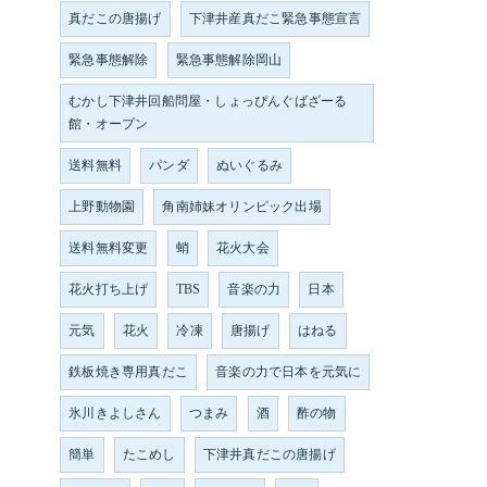
真だこの唐揚げ
下津井産真だこ緊急事態宣言
緊急事態解除
緊急事態解除岡山
むかし下津井回船問屋・しょっぴんぐばざーる
館・オープン
送料無料
パンダ
ぬいぐるみ
上野動物園
角南姉妹オリンピック出場
送料無料変更
蛸
花火大会
花火打ち上げ
TBS
音楽の力
日本
元気
花火
冷凍
唐揚げ
はねる
鉄板焼き専用真だこ
音楽の力で日本を元気に
氷川きよしさん
つまみ
酒
酢の物
簡単
たこめし
下津井真だこの唐揚げ