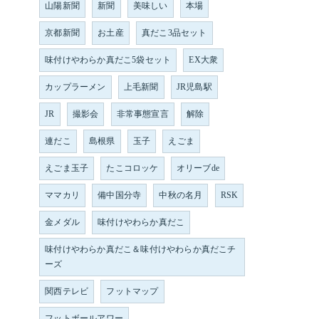
山陽新聞
新聞
美味しい
本場
京都新聞
お土産
真だこ3品セット
味付けやわらか真だこ5袋セット
EX大衆
カップラーメン
上毛新聞
JR児島駅
JR
撮影会
非常事態宣言
解除
連だこ
島根県
玉子
えごま
えごま玉子
たこコロッケ
オリーブde
ママカリ
備中国分寺
中秋の名月
RSK
金メダル
味付けやわらか真だこ
味付けやわらか真だこ＆味付けやわらか真だこチ
ーズ
関西テレビ
フットマップ
フットボールアワー