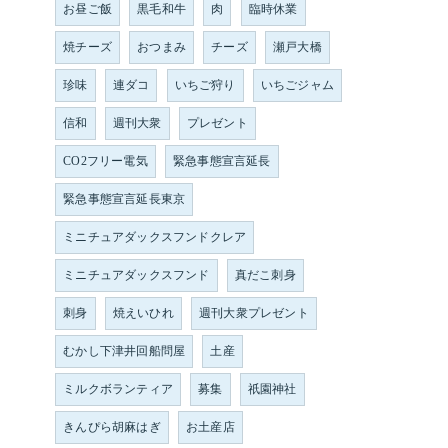
お昼ご飯
黒毛和牛
肉
臨時休業
焼チーズ
おつまみ
チーズ
瀬戸大橋
珍味
連ダコ
いちご狩り
いちごジャム
信和
週刊大衆
プレゼント
CO2フリー電気
緊急事態宣言延長
緊急事態宣言延長東京
ミニチュアダックスフンドクレア
ミニチュアダックスフンド
真だこ刺身
刺身
焼えいひれ
週刊大衆プレゼント
むかし下津井回船問屋
土産
ミルクボランティア
募集
祇園神社
きんぴら胡麻はぎ
お土産店