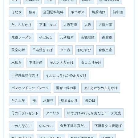
うなぎ
祭り
全国送料無料
ネコポス
鯛茶漬け
熱中症
たこふりかけ
下津井タコ
大坂万博
大坂
大阪土産
尾道ラーメン
そばめし
ねぎ焼き
美観地区
高梁市
天空の郷
日清焼きそば
タコ壺
おむすび
倉敷土産
水炊き
下津井産
そふとふりかけ
タコふりかけ
下津井産味付のり
そふとしそわかめふりかけ
ボンボンドロップシール
混ぜご飯の素
そふとわかめふりかけ
たこ土産
桜
お花見
焼ままかり
母の日
母の日プレゼント
タコ好き
味付けけやわらか真だこチーズ完売
ごめんなさい
のんべい
倉敷下津井真だこ
下津井タコ唐揚げ