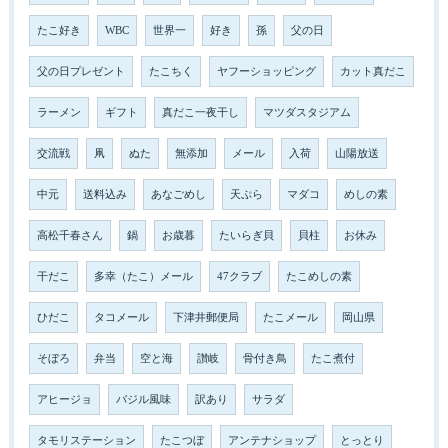
たこ好き
WBC
世界一
好き
孫
父の日
父の日プレゼント
たこちく
ヤフーショッピング
カット真だこ
ラーメン
ギフト
真だこ一夜干し
マツダスタジアム
交流戦
凧
ぬた
無添加
メール
入荷
山陽放送
中元
送料込み
あなごめし
天ぷら
マダコ
めしの素
高松千春さん
鍋
お歳暮
たいらぎ貝
貝柱
お休み
干だこ
多幸（たこ）メール
47クラブ
たこめしの素
ひだこ
タコメール
下津井郵便局
たこメール
岡山県
そぼろ
弁当
空と海
讃岐
骨付き鳥
たこ煮付
アヒージョ
バジル風味
訳あり
サラダ
タモリステーション
たこつぼ
アンテナショップ
とっとり