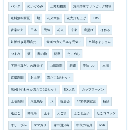
パンダ
ぬいぐるみ
上野動物園
角南姉妹オリンピック出場
送料無料変更
蛸
花火大会
花火打ち上げ
TBS
音楽の力
日本
元気
花火
冷凍
唐揚げ
はねる
鉄板焼き専用真だこ
音楽の力で日本を元気に
氷川きよしさん
つまみ
酒
酢の物
簡単
たこめし
下津井真だこの唐揚げ
山陽新聞
新聞
美味しい
本場
京都新聞
お土産
真だこ3品セット
味付けやわらか真だこ5袋セット
EX大衆
カップラーメン
上毛新聞
JR児島駅
JR
撮影会
非常事態宣言
解除
連だこ
島根県
玉子
えごま
えごま玉子
たこコロッケ
オリーブde
ママカリ
備中国分寺
中秋の名月
RSK