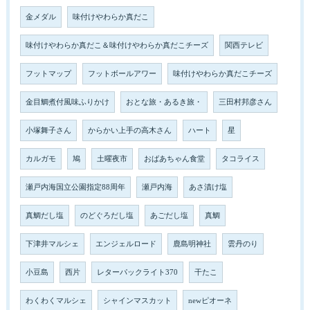
金メダル
味付けやわらか真だこ
味付けやわらか真だこ＆味付けやわらか真だこチーズ
関西テレビ
フットマップ
フットボールアワー
味付けやわらか真だこチーズ
金目鯛煮付風味ふりかけ
おとな旅・あるき旅・
三田村邦彦さん
小塚舞子さん
からかい上手の高木さん
ハート
星
カルガモ
鳩
土曜夜市
おばあちゃん食堂
タコライス
瀬戸内海国立公園指定88周年
瀬戸内海
あさ漬け塩
真鯛だし塩
のどぐろだし塩
あごだし塩
真鯛
下津井マルシェ
エンジェルロード
鹿島明神社
雲丹のり
小豆島
西片
レターパックライト370
干たこ
わくわくマルシェ
シャインマスカット
newピオーネ