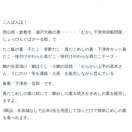
こんばんは！
岡山県・倉敷市・瀬戸大橋の麓・・・・「むかし下津井回船問屋・
しょっぴんぐばざーる館」で
たこ飯の素・干たこ・串酢だこ・真だこめしの素・下津井カット真
だこ・味付けやわらか真だこ・味付けやわらか真だこチーズ・
鯛の生茶漬け・鯛ほぐし・小鯛の浜焼・「からかい上手の高木さ
ん」うにのり・等を通販・土産・を販売しながら営んでいる
倉敷・下津井・信和・です。
真だこめしの素に続いて、鯛めしの素＆焼きかきめしの素を販売し
ますよ。
3商品、水加減なしでお米2合を用意して頂くだけで簡単にめしの素
を食べれます。