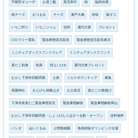
宇都宮ギョーザ
お昼ご飯
黒毛和牛
肉
臨時休業
焼チーズ
おつまみ
チーズ
瀬戸大橋
珍味
連ダコ
いちご狩り
いちごジャム
信和
週刊大衆
プレゼント
CO2フリー電気
緊急事態宣言延長
緊急事態宣言延長東京
ミニチュアダックスフンドクレア
ミニチュアダックスフンド
真だこ刺身
刺身
焼えいひれ
週刊大衆プレゼント
むかし下津井回船問屋
土産
ミルクボランティア
募集
祇園神社
きんぴら胡麻はぎ
お土産店
真だこの唐揚げ
下津井産真だこ緊急事態宣言
緊急事態解除
緊急事態解除岡山
むかし下津井回船問屋・しょっぴんぐばざーる館・オープン
送料無料
パンダ
ぬいぐるみ
上野動物園
角南姉妹オリンピック出場