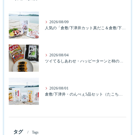
2026/08/09
人気の「倉敷/下津井カット真だこ＆倉敷/下津井産真だこ唐揚げ・セット」簡単に食べれますよ。
2026/08/04
ツイてるしあわせ・ハッピーターンと柿の種とそふとわかめふりかけとタコふりかけ・ハッピーコラボレーション
2026/08/01
倉敷/下津井・のんべぇ5品セット（たこちく、たこ玉、味付のり、串酢だこ、味付けけやわらか真だこチーズ）3歳のお子様も大好きなんですよ。
タグ
Tags