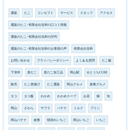
通販
たこ
コンセプト
サービス
スタッフ
アクセス
通販のたこ･有限会社信和の口コミ情報
通販のたこ･有限会社信和の評判
通販のたこ･有限会社信和のお客様の声
有限会社信和
お問い合わせ
プライバシーポリシー
よくある質問
たこ飯
下津井
真だこ
真だこ加工品
岡山駅
せとうちCUBE
販売
たこ唐揚げ
たこ通販
岡山グルメ
倉敷グルメ
タコ
タコ飯
わかめ
わかめスープ
お花
鰆
旬
岡山
さわら
サワラ
バナナ
ミルク
プリン
岡山バナナ
倉敷
朝採れいちご
岡山いちご
いちご