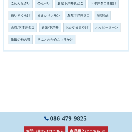
ごめんなさい
のんべい
倉敷下津井真だこ
下津井タコ唐揚げ
白いきくらげ
ままかりレモン
倉敷下津井タコ
珍味8品
倉敷/下津井タコ
倉敷/下津井
おかやまみやげ
ハッピーターン
亀田の柿の種
そふとわかめふぃりかけ
086-479-9825
お問い合わせはこちら
商品購入はこちら