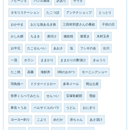
アヒージョ
バジル風味
訳あり
サラダ
タモリステーション
たこつぼ
アンテナショップ
とっとり
おかやま
おとな旅あるき旅
三田村邦彦さんの番組
子供の日
かしわ餅
ちまき
煮付け
備前焼
箸置き
木村玉舟
お中元
たこせんべい
あおさ
塩
フシギの会
出川
一茂
ホラン
ままかり
ままかりの酢漬け
きゅうり
たこ焼
高騰
海鮮丼
3時のおやつ
モーニングショー
羽鳥慎一
ドクターイエロー
多幸メール
岡山土産
世界くらべてみたら
せんべい
宝塚歌劇団
雪組
希良々うみ
ベルサイユのバラ
うどん
おにぎり
ヨーヨー釣り
こより
めだか
赤ちゃん
あさ漬け