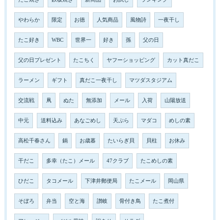
やわらか
限定
お徳
人気商品
風物詩
一夜干し
たこ好き
WBC
世界一
好き
孫
父の日
父の日プレゼント
たこちく
ヤフーショッピング
カット真だこ
ラーメン
ギフト
真だこ一夜干し
マツダスタジアム
交流戦
凧
ぬた
無添加
メール
入荷
山陽放送
中元
送料込み
あなごめし
天ぷら
マダコ
めしの素
高松千春さん
鍋
お歳暮
たいらぎ貝
貝柱
お休み
干だこ
多幸（たこ）メール
47クラブ
たこめしの素
ひだこ
タコメール
下津井郵便局
たこメール
岡山県
そぼろ
弁当
空と海
讃岐
骨付き鳥
たこ煮付