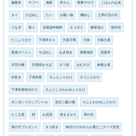
備蓄米
ヤフー
海鮮
所さん
家事ヤロウ
ごはんのお友
タイ
さばめし
たい
お吸い物
鯛めし
土用の丑の日
うなぎ
祭り
全国送料無料
ネコポス
鯛茶漬け
熱中症
たこふりかけ
下津井タコ
大坂万博
大坂
大阪土産
尾道ラーメン
そばめし
ねぎ焼き
美観地区
高梁市
天空の郷
日清焼きそば
タコ壺
おむすび
倉敷土産
水炊き
下津井産
そふとふりかけ
タコふりかけ
下津井産味付のり
そふとしそわかめふりかけ
ボンボンドロップシール
混ぜご飯の素
そふとわかめふりかけ
たこ土産
桜
お花見
焼ままかり
母の日
母の日プレゼント
タコ好き
味付けけやわらか真だこチーズ完売