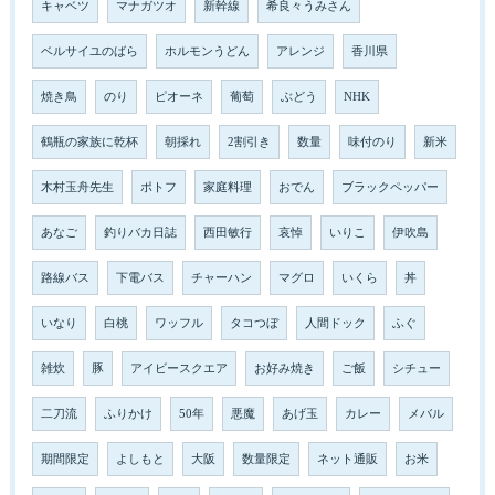
キャベツ
マナガツオ
新幹線
希良々うみさん
ベルサイユのばら
ホルモンうどん
アレンジ
香川県
焼き鳥
のり
ピオーネ
葡萄
ぶどう
NHK
鶴瓶の家族に乾杯
朝採れ
2割引き
数量
味付のり
新米
木村玉舟先生
ポトフ
家庭料理
おでん
ブラックペッパー
あなご
釣りバカ日誌
西田敏行
哀悼
いりこ
伊吹島
路線バス
下電バス
チャーハン
マグロ
いくら
丼
いなり
白桃
ワッフル
タコつぼ
人間ドック
ふぐ
雑炊
豚
アイビースクエア
お好み焼き
ご飯
シチュー
二刀流
ふりかけ
50年
悪魔
あげ玉
カレー
メバル
期間限定
よしもと
大阪
数量限定
ネット通販
お米