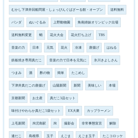
むかし下津井回船問屋・しょっぴんぐばざーる館・オープン
送料無料
パンダ
ぬいぐるみ
上野動物園
角南姉妹オリンピック出場
送料無料変更
蛸
花火大会
花火打ち上げ
TBS
音楽の力
日本
元気
花火
冷凍
唐揚げ
はねる
鉄板焼き専用真だこ
音楽の力で日本を元気に
氷川きよしさん
つまみ
酒
酢の物
簡単
たこめし
下津井真だこの唐揚げ
山陽新聞
新聞
美味しい
本場
京都新聞
お土産
真だこ3品セット
味付けやわらか真だこ5袋セット
EX大衆
カップラーメン
上毛新聞
JR児島駅
JR
撮影会
非常事態宣言
解除
連だこ
島根県
玉子
えごま
えごま玉子
たこコロッケ