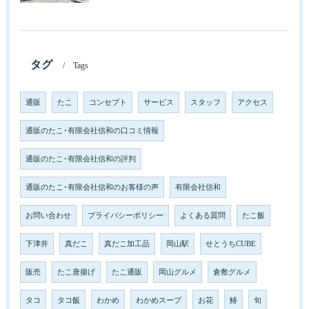
タグ
Tags
通販
たこ
コンセプト
サービス
スタッフ
アクセス
通販のたこ･有限会社信和の口コミ情報
通販のたこ･有限会社信和の評判
通販のたこ･有限会社信和のお客様の声
有限会社信和
お問い合わせ
プライバシーポリシー
よくある質問
たこ飯
下津井
真だこ
真だこ加工品
岡山駅
せとうちCUBE
販売
たこ唐揚げ
たこ通販
岡山グルメ
倉敷グルメ
タコ
タコ飯
わかめ
わかめスープ
お花
鰆
旬