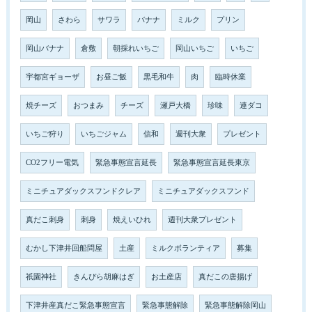
岡山
さわら
サワラ
バナナ
ミルク
プリン
岡山バナナ
倉敷
朝採れいちご
岡山いちご
いちご
宇都宮ギョーザ
お昼ご飯
黒毛和牛
肉
臨時休業
焼チーズ
おつまみ
チーズ
瀬戸大橋
珍味
連ダコ
いちご狩り
いちごジャム
信和
週刊大衆
プレゼント
CO2フリー電気
緊急事態宣言延長
緊急事態宣言延長東京
ミニチュアダックスフンドクレア
ミニチュアダックスフンド
真だこ刺身
刺身
焼えいひれ
週刊大衆プレゼント
むかし下津井回船問屋
土産
ミルクボランティア
募集
祇園神社
きんぴら胡麻はぎ
お土産店
真だこの唐揚げ
下津井産真だこ緊急事態宣言
緊急事態解除
緊急事態解除岡山