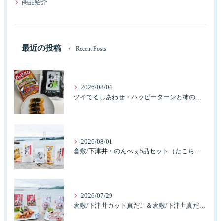
商品紹介
最近の投稿
Recent Posts
2026/08/04
ツイてるしあわせ・ハッピーターンと柿の種とそふとわかめふりかけとタコふりかけ・ハッピーコラボレーション
2026/08/01
倉敷/下津井・のんべぇ5品セット（たこちく、たこ玉、味付のり、串酢だこ、味付けけやわらか真だこチーズ）3歳のお子様も大好きなんですよ。
2026/07/29
倉敷/下津井カット真だこ＆倉敷/下津井真だこ唐揚げ・セット人気です。