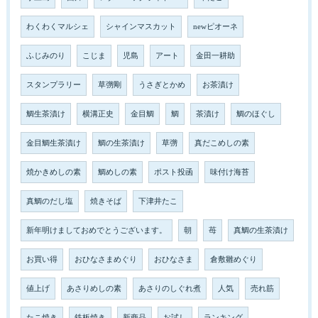
わくわくマルシェ
シャインマスカット
newピオーネ
ふじみのり
こじま
児島
アート
金田一耕助
スタンプラリー
草彅剛
うさぎとかめ
お茶漬け
鯛生茶漬け
横溝正史
金目鯛
鯛
茶漬け
鯛のほぐし
金目鯛生茶漬け
鯛の生茶漬け
草彅
真だこめしの素
焼かきめしの素
鯛めしの素
ポスト投函
味付け海苔
真鯛のだし塩
焼きそば
下津井たこ
新年明けましておめでとうございます。
朝
苺
真鯛の生茶漬け
お買い得
おひなさまめぐり
おひなさま
倉敷雛めぐり
値上げ
あさりめしの素
あさりのしぐれ煮
人気
売れ筋
たこ焼き
鉄板焼き
新商品
お試し
ランキング