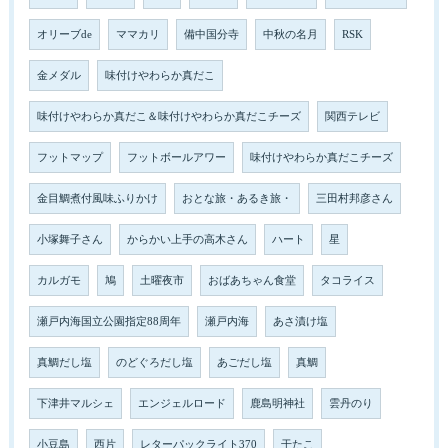
オリーブde
ママカリ
備中国分寺
中秋の名月
RSK
金メダル
味付けやわらか真だこ
味付けやわらか真だこ＆味付けやわらか真だこチーズ
関西テレビ
フットマップ
フットボールアワー
味付けやわらか真だこチーズ
金目鯛煮付風味ふりかけ
おとな旅・あるき旅・
三田村邦彦さん
小塚舞子さん
からかい上手の高木さん
ハート
星
カルガモ
鳩
土曜夜市
おばあちゃん食堂
タコライス
瀬戸内海国立公園指定88周年
瀬戸内海
あさ漬け塩
真鯛だし塩
のどぐろだし塩
あごだし塩
真鯛
下津井マルシェ
エンジェルロード
鹿島明神社
雲丹のり
小豆島
西片
レターパックライト370
干たこ