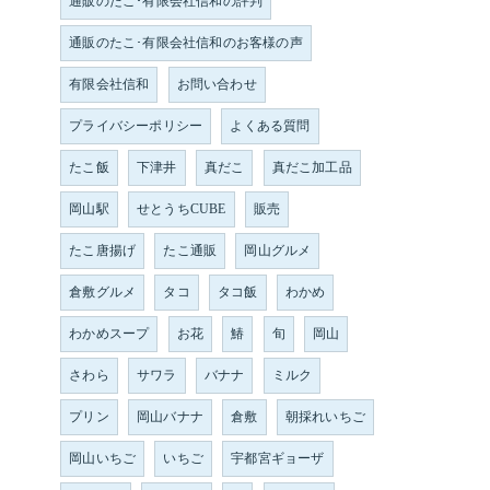
通販のたこ･有限会社信和の評判
通販のたこ･有限会社信和のお客様の声
有限会社信和
お問い合わせ
プライバシーポリシー
よくある質問
たこ飯
下津井
真だこ
真だこ加工品
岡山駅
せとうちCUBE
販売
たこ唐揚げ
たこ通販
岡山グルメ
倉敷グルメ
タコ
タコ飯
わかめ
わかめスープ
お花
鰆
旬
岡山
さわら
サワラ
バナナ
ミルク
プリン
岡山バナナ
倉敷
朝採れいちご
岡山いちご
いちご
宇都宮ギョーザ