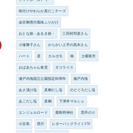
味付けやわらか真だこチーズ
金目鯛煮付風味ふりかけ
おとな旅・あるき旅・
三田村邦彦さん
小塚舞子さん
からかい上手の高木さん
ハート
星
カルガモ
鳩
土曜夜市
おばあちゃん食堂
タコライス
瀬戸内海国立公園指定88周年
瀬戸内海
あさ漬け塩
真鯛だし塩
のどぐろだし塩
あごだし塩
真鯛
下津井マルシェ
エンジェルロード
鹿島明神社
雲丹のり
小豆島
西片
レターパックライト370