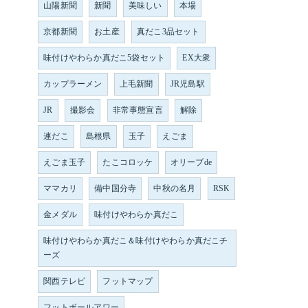
山陽新聞
新聞
美味しい
本場
京都新聞
お土産
真だこ3品セット
味付けやわらか真だこ5袋セット
EX大衆
カップラーメン
上毛新聞
JR児島駅
JR
撮影会
非常事態宣言
解除
連だこ
島根県
玉子
えごま
えごま玉子
たこコロッケ
オリーブde
ママカリ
備中国分寺
中秋の名月
RSK
金メダル
味付けやわらか真だこ
味付けやわらか真だこ＆味付けやわらか真だこチ
ーズ
関西テレビ
フットマップ
フットボールアワー