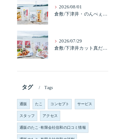
2026/08/01
倉敷/下津井・のんべぇ5品セット（たこちく、たこ玉、味付のり、串酢だこ、味付けけやわらか真だこチーズ）3歳のお子様も大好きなんですよ。
2026/07/29
倉敷/下津井カット真だこ＆倉敷/下津井真だこ唐揚げ・セット人気です。
タグ
Tags
通販
たこ
コンセプト
サービス
スタッフ
アクセス
通販のたこ･有限会社信和の口コミ情報