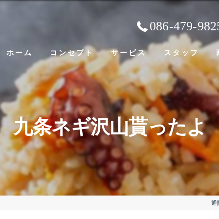
086-479-982
ホーム
コンセプト
サービス
スタッフ
九条ネギ沢山貰ったよ
通