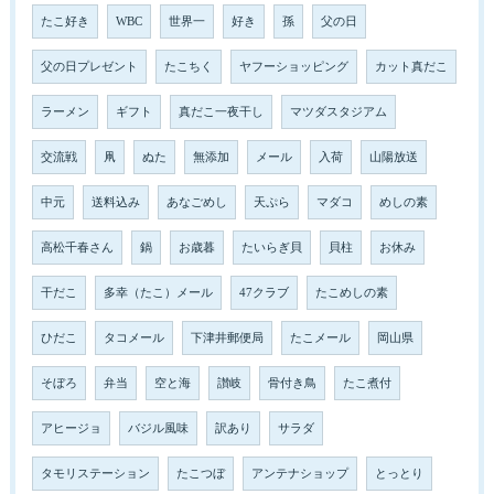
たこ好き
WBC
世界一
好き
孫
父の日
父の日プレゼント
たこちく
ヤフーショッピング
カット真だこ
ラーメン
ギフト
真だこ一夜干し
マツダスタジアム
交流戦
凧
ぬた
無添加
メール
入荷
山陽放送
中元
送料込み
あなごめし
天ぷら
マダコ
めしの素
高松千春さん
鍋
お歳暮
たいらぎ貝
貝柱
お休み
干だこ
多幸（たこ）メール
47クラブ
たこめしの素
ひだこ
タコメール
下津井郵便局
たこメール
岡山県
そぼろ
弁当
空と海
讃岐
骨付き鳥
たこ煮付
アヒージョ
バジル風味
訳あり
サラダ
タモリステーション
たこつぼ
アンテナショップ
とっとり