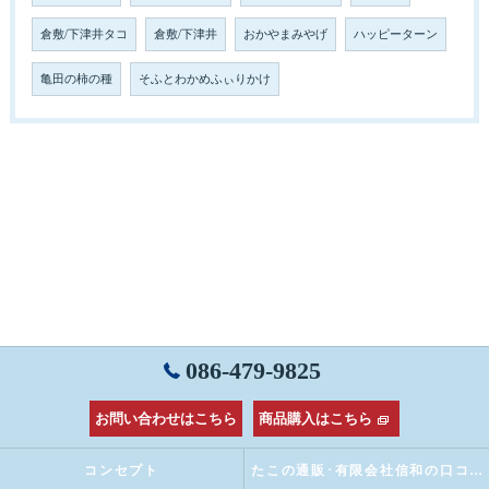
倉敷/下津井タコ
倉敷/下津井
おかやまみやげ
ハッピーターン
亀田の柿の種
そふとわかめふぃりかけ
086-479-9825
お問い合わせはこちら
商品購入はこちら
コンセプト
たこの通販･有限会社信和の口コミ情報