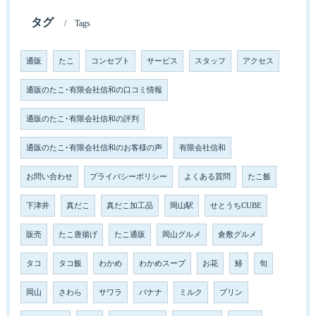
タグ
Tags
通販
たこ
コンセプト
サービス
スタッフ
アクセス
通販のたこ･有限会社信和の口コミ情報
通販のたこ･有限会社信和の評判
通販のたこ･有限会社信和のお客様の声
有限会社信和
お問い合わせ
プライバシーポリシー
よくある質問
たこ飯
下津井
真だこ
真だこ加工品
岡山駅
せとうちCUBE
販売
たこ唐揚げ
たこ通販
岡山グルメ
倉敷グルメ
タコ
タコ飯
わかめ
わかめスープ
お花
鰆
旬
岡山
さわら
サワラ
バナナ
ミルク
プリン