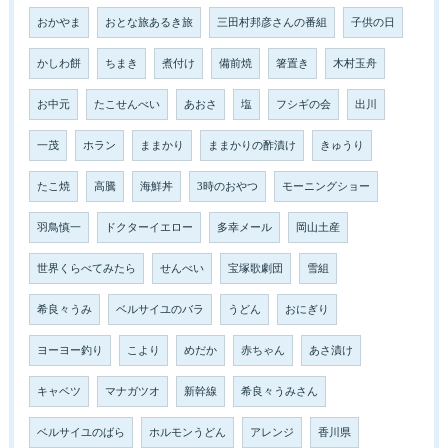
おかやま
おとな旅あるき旅
三田村邦彦さんの番組
子供の日
かしわ餅
ちまき
煮付け
備前焼
箸置き
木村玉舟
お中元
たこせんべい
あおさ
塩
フシギの会
出川
一茂
ホラン
ままかり
ままかりの酢漬け
きゅうり
たこ焼
高騰
海鮮丼
3時のおやつ
モーニングショー
羽鳥慎一
ドクターイエロー
多幸メール
岡山土産
世界くらべてみたら
せんべい
宝塚歌劇団
雪組
希良々うみ
ベルサイユのバラ
うどん
おにぎり
ヨーヨー釣り
こより
めだか
赤ちゃん
あさ漬け
キャベツ
マナガツオ
新幹線
希良々うみさん
ベルサイユのばら
ホルモンうどん
アレンジ
香川県