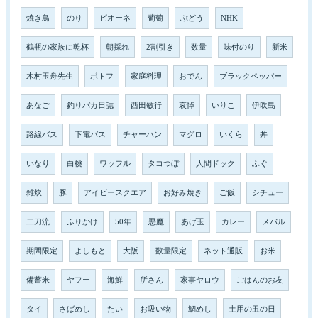
焼き鳥
のり
ピオーネ
葡萄
ぶどう
NHK
鶴瓶の家族に乾杯
朝採れ
2割引き
数量
味付のり
新米
木村玉舟先生
ポトフ
家庭料理
おでん
ブラックペッパー
あなご
釣りバカ日誌
西田敏行
哀悼
いりこ
伊吹島
路線バス
下電バス
チャーハン
マグロ
いくら
丼
いなり
白桃
ワッフル
タコつぼ
人間ドック
ふぐ
雑炊
豚
アイビースクエア
お好み焼き
ご飯
シチュー
二刀流
ふりかけ
50年
悪魔
あげ玉
カレー
メバル
期間限定
よしもと
大阪
数量限定
ネット通販
お米
備蓄米
ヤフー
海鮮
所さん
家事ヤロウ
ごはんのお友
タイ
さばめし
たい
お吸い物
鯛めし
土用の丑の日