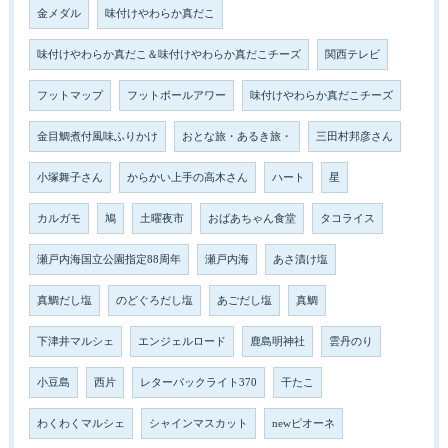
金メダル
味付けやわらか真だこ
味付けやわらか真だこ＆味付けやわらか真だこチーズ
関西テレビ
フットマップ
フットボールアワー
味付けやわらか真だこチーズ
金目鯛煮付風味ふりかけ
おとな旅・あるき旅・
三田村邦彦さん
小塚舞子さん
からかい上手の高木さん
ハート
星
カルガモ
鳩
土曜夜市
おばあちゃん食堂
タコライス
瀬戸内海国立公園指定88周年
瀬戸内海
あさ漬け塩
真鯛だし塩
のどぐろだし塩
あごだし塩
真鯛
下津井マルシェ
エンジェルロード
鹿島明神社
雲丹のり
小豆島
西片
レターパックライト370
干たこ
わくわくマルシェ
シャインマスカット
newピオーネ