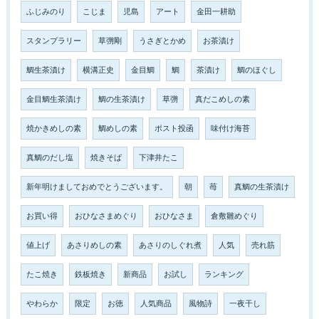
ふじみのり
こじま
児島
アート
金田一耕助
スタンプラリー
草彅剛
うさぎとかめ
お茶漬け
鯛生茶漬け
横溝正史
金目鯛
鯛
茶漬け
鯛のほぐし
金目鯛生茶漬け
鯛の生茶漬け
草彅
真だこめしの素
焼かきめしの素
鯛めしの素
ポスト投函
味付け海苔
真鯛のだし塩
焼きそば
下津井たこ
新年明けましておめでとうございます。
朝
苺
真鯛の生茶漬け
お買い得
おひなさまめぐり
おひなさま
倉敷雛めぐり
値上げ
あさりめしの素
あさりのしぐれ煮
人気
売れ筋
たこ焼き
鉄板焼き
新商品
お試し
ランキング
やわらか
限定
お徳
人気商品
風物詩
一夜干し