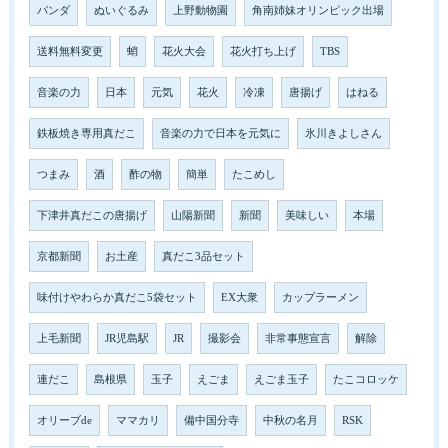
パンダ
ぬいぐるみ
上野動物園
角南姉妹オリンピック出場
送料無料変更
蛸
花火大会
花火打ち上げ
TBS
音楽の力
日本
元気
花火
冷凍
唐揚げ
はねる
鉄板焼き専用真だこ
音楽の力で日本を元気に
氷川きよしさん
つまみ
酒
酢の物
簡単
たこめし
下津井真だこの唐揚げ
山陽新聞
新聞
美味しい
本場
京都新聞
お土産
真だこ3品セット
味付けやわらか真だこ5袋セット
EX大衆
カップラーメン
上毛新聞
JR児島駅
JR
撮影会
非常事態宣言
解除
連だこ
島根県
玉子
えごま
えごま玉子
たこコロッケ
オリーブde
ママカリ
備中国分寺
中秋の名月
RSK