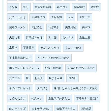
うなぎ
祭り
全国送料無料
ネコポス
鯛茶漬け
熱中症
たこふりかけ
下津井タコ
大坂万博
大坂
大阪土産
尾道ラーメン
そばめし
ねぎ焼き
美観地区
高梁市
天空の郷
日清焼きそば
タコ壺
おむすび
倉敷土産
水炊き
下津井産
そふとふりかけ
タコふりかけ
下津井産味付のり
そふとしそわかめふりかけ
ボンボンドロップシール
混ぜご飯の素
そふとわかめふりかけ
たこ土産
桜
お花見
焼ままかり
母の日
母の日プレゼント
タコ好き
味付けけやわらか真だこチーズ完売
ごめんなさい
のんべい
倉敷下津井真だこ
下津井タコ唐揚げ
白いきくらげ
ままかりレモン
倉敷下津井タコ
珍味8品