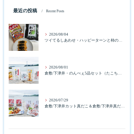
最近の投稿
Recent Posts
2026/08/04
ツイてるしあわせ・ハッピーターンと柿の種とそふとわかめふりかけとタコふりかけ・ハッピーコラボレーション
2026/08/01
倉敷/下津井・のんべぇ5品セット（たこちく、たこ玉、味付のり、串酢だこ、味付けけやわらか真だこチーズ）3歳のお子様も大好きなんですよ。
2026/07/29
倉敷/下津井カット真だこ＆倉敷/下津井真だこ唐揚げ・セット人気です。