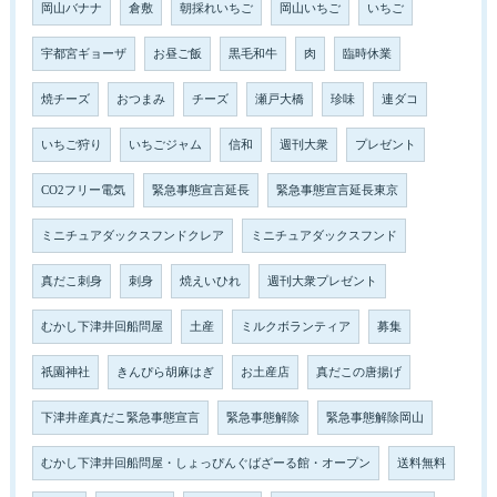
岡山バナナ
倉敷
朝採れいちご
岡山いちご
いちご
宇都宮ギョーザ
お昼ご飯
黒毛和牛
肉
臨時休業
焼チーズ
おつまみ
チーズ
瀬戸大橋
珍味
連ダコ
いちご狩り
いちごジャム
信和
週刊大衆
プレゼント
CO2フリー電気
緊急事態宣言延長
緊急事態宣言延長東京
ミニチュアダックスフンドクレア
ミニチュアダックスフンド
真だこ刺身
刺身
焼えいひれ
週刊大衆プレゼント
むかし下津井回船問屋
土産
ミルクボランティア
募集
祇園神社
きんぴら胡麻はぎ
お土産店
真だこの唐揚げ
下津井産真だこ緊急事態宣言
緊急事態解除
緊急事態解除岡山
むかし下津井回船問屋・しょっぴんぐばざーる館・オープン
送料無料