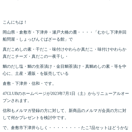
こんにちは！
岡山県・倉敷市・下津井・瀬戸大橋の麓・・・・「むかし下津井回
船問屋・しょっぴんぐばざーる館」で
真だこめしの素・干だこ・味付けやわらか真だこ・味付けやわらか
真だこチーズ・真だこの一夜干し・
鯛のだし塩・鯛の生茶漬け・金目鯛茶漬け・真鯛めしの素・等を中
心に、土産・通販・を販売している
倉敷・下津井・信和・です。
47CLUBのホームページが2023年7月1日（土）からリニューアルオー
プンされます。
信和もメルマガ登録の方に対して、新商品のメルマガ会員の方に対
して何かプレゼントを検討中です。
で、倉敷市下津井らしく・・・・・・・・たこ7品セットはどうかな