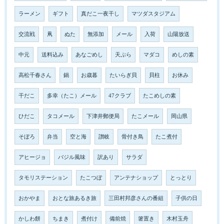
ラーメン
ギフト
真だこ一夜干し
マツダスタジアム
交流戦
凧
ぬた
無添加
メール
入荷
山陽放送
中元
送料込み
あなごめし
天ぷら
マダコ
めしの素
高松千春さん
鍋
お歳暮
たいらぎ貝
貝柱
お休み
干だこ
多幸（たこ）メール
47クラブ
たこめしの素
ひだこ
タコメール
下津井郵便局
たこメール
岡山県
そぼろ
弁当
空と海
讃岐
骨付き鳥
たこ煮付
アヒージョ
バジル風味
訳あり
サラダ
タモリステーション
たこつぼ
アンテナショップ
とっとり
おかやま
おとな旅あるき旅
三田村邦彦さんの番組
子供の日
かしわ餅
ちまき
煮付け
備前焼
箸置き
木村玉舟