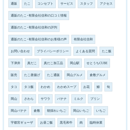
通販
たこ
コンセプト
サービス
スタッフ
アクセス
通販のたこ･有限会社信和の口コミ情報
通販のたこ･有限会社信和の評判
通販のたこ･有限会社信和のお客様の声
有限会社信和
お問い合わせ
プライバシーポリシー
よくある質問
たこ飯
下津井
真だこ
真だこ加工品
岡山駅
せとうちCUBE
販売
たこ唐揚げ
たこ通販
岡山グルメ
倉敷グルメ
タコ
タコ飯
わかめ
わかめスープ
お花
鰆
旬
岡山
さわら
サワラ
バナナ
ミルク
プリン
岡山バナナ
倉敷
朝採れいちご
岡山いちご
いちご
宇都宮ギョーザ
お昼ご飯
黒毛和牛
肉
臨時休業