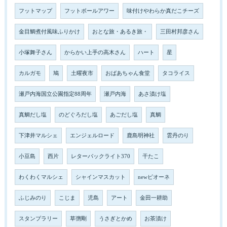
フットマップ
フットボールアワー
味付けやわらか真だこチーズ
金目鯛煮付風味ふりかけ
おとな旅・あるき旅・
三田村邦彦さん
小塚舞子さん
からかい上手の高木さん
ハート
星
カルガモ
鳩
土曜夜市
おばあちゃん食堂
タコライス
瀬戸内海国立公園指定88周年
瀬戸内海
あさ漬け塩
真鯛だし塩
のどぐろだし塩
あごだし塩
真鯛
下津井マルシェ
エンジェルロード
鹿島明神社
雲丹のり
小豆島
西片
レターパックライト370
干たこ
わくわくマルシェ
シャインマスカット
newピオーネ
ふじみのり
こじま
児島
アート
金田一耕助
スタンプラリー
草彅剛
うさぎとかめ
お茶漬け