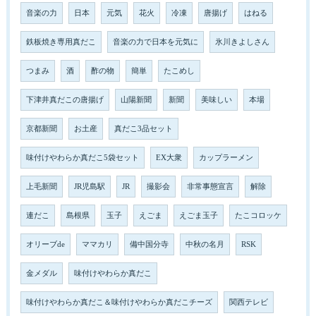
音楽の力
日本
元気
花火
冷凍
唐揚げ
はねる
鉄板焼き専用真だこ
音楽の力で日本を元気に
氷川きよしさん
つまみ
酒
酢の物
簡単
たこめし
下津井真だこの唐揚げ
山陽新聞
新聞
美味しい
本場
京都新聞
お土産
真だこ3品セット
味付けやわらか真だこ5袋セット
EX大衆
カップラーメン
上毛新聞
JR児島駅
JR
撮影会
非常事態宣言
解除
連だこ
島根県
玉子
えごま
えごま玉子
たこコロッケ
オリーブde
ママカリ
備中国分寺
中秋の名月
RSK
金メダル
味付けやわらか真だこ
味付けやわらか真だこ＆味付けやわらか真だこチーズ
関西テレビ