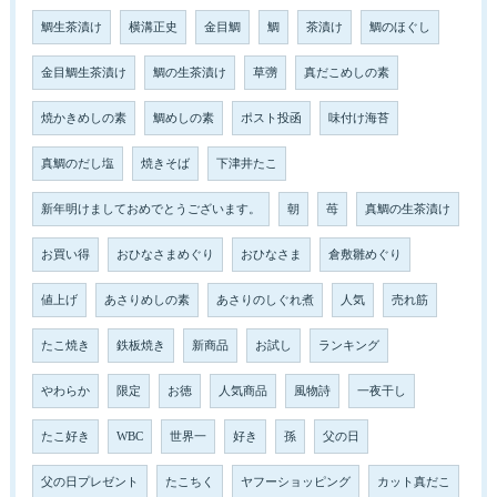
鯛生茶漬け
横溝正史
金目鯛
鯛
茶漬け
鯛のほぐし
金目鯛生茶漬け
鯛の生茶漬け
草彅
真だこめしの素
焼かきめしの素
鯛めしの素
ポスト投函
味付け海苔
真鯛のだし塩
焼きそば
下津井たこ
新年明けましておめでとうございます。
朝
苺
真鯛の生茶漬け
お買い得
おひなさまめぐり
おひなさま
倉敷雛めぐり
値上げ
あさりめしの素
あさりのしぐれ煮
人気
売れ筋
たこ焼き
鉄板焼き
新商品
お試し
ランキング
やわらか
限定
お徳
人気商品
風物詩
一夜干し
たこ好き
WBC
世界一
好き
孫
父の日
父の日プレゼント
たこちく
ヤフーショッピング
カット真だこ