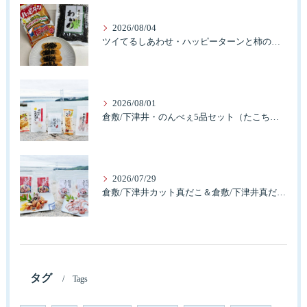
2026/08/04
ツイてるしあわせ・ハッピーターンと柿の種とそふとわかめふりかけとタコふりかけ・ハッピーコラボレーション
2026/08/01
倉敷/下津井・のんべぇ5品セット（たこちく、たこ玉、味付のり、串酢だこ、味付けけやわらか真だこチーズ）3歳のお子様も大好きなんですよ。
2026/07/29
倉敷/下津井カット真だこ＆倉敷/下津井真だこ唐揚げ・セット人気です。
タグ
Tags