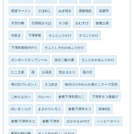
尾道ラーメン
そばめし
ねぎ焼き
美観地区
高梁市
天空の郷
日清焼きそば
タコ壺
おむすび
倉敷土産
水炊き
下津井産
そふとふりかけ
タコふりかけ
下津井産味付のり
そふとしそわかめふりかけ
ボンボンドロップシール
混ぜご飯の素
そふとわかめふりかけ
たこ土産
桜
お花見
焼ままかり
母の日
母の日プレゼント
タコ好き
味付けけやわらか真だこチーズ完売
ごめんなさい
のんべい
倉敷下津井真だこ
下津井タコ唐揚げ
白いきくらげ
ままかりレモン
倉敷下津井タコ
珍味8品
倉敷/下津井タコ
倉敷/下津井
おかやまみやげ
ハッピーターン
亀田の柿の種
そふとわかめふぃりかけ