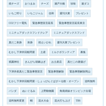
焼チーズ
おつまみ
チーズ
瀬戸大橋
珍味
連ダコ
いちご狩り
いちごジャム
信和
週刊大衆
プレゼント
CO2フリー電気
緊急事態宣言延長
緊急事態宣言延長東京
ミニチュアダックスフンドクレア
ミニチュアダックスフンド
真だこ刺身
刺身
焼えいひれ
週刊大衆プレゼント
むかし下津井回船問屋
土産
ミルクボランティア
募集
祇園神社
きんぴら胡麻はぎ
お土産店
真だこの唐揚げ
下津井産真だこ緊急事態宣言
緊急事態解除
緊急事態解除岡山
むかし下津井回船問屋・しょっぴんぐばざーる館・オープン
送料無料
パンダ
ぬいぐるみ
上野動物園
角南姉妹オリンピック出場
送料無料変更
蛸
花火大会
花火打ち上げ
TBS