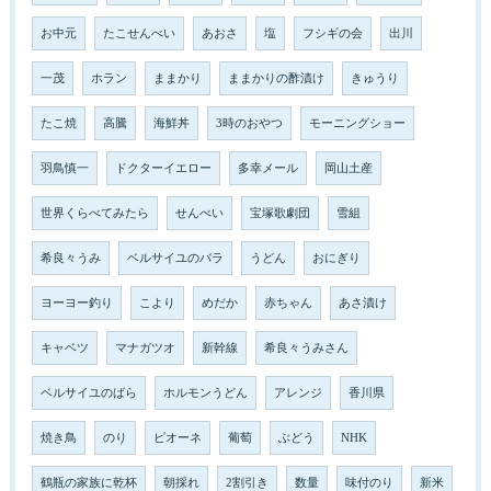
お中元
たこせんべい
あおさ
塩
フシギの会
出川
一茂
ホラン
ままかり
ままかりの酢漬け
きゅうり
たこ焼
高騰
海鮮丼
3時のおやつ
モーニングショー
羽鳥慎一
ドクターイエロー
多幸メール
岡山土産
世界くらべてみたら
せんべい
宝塚歌劇団
雪組
希良々うみ
ベルサイユのバラ
うどん
おにぎり
ヨーヨー釣り
こより
めだか
赤ちゃん
あさ漬け
キャベツ
マナガツオ
新幹線
希良々うみさん
ベルサイユのばら
ホルモンうどん
アレンジ
香川県
焼き鳥
のり
ピオーネ
葡萄
ぶどう
NHK
鶴瓶の家族に乾杯
朝採れ
2割引き
数量
味付のり
新米