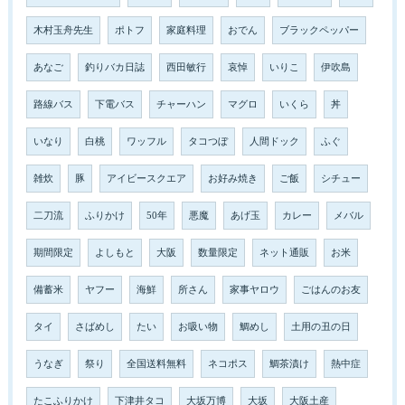
木村玉舟先生
ポトフ
家庭料理
おでん
ブラックペッパー
あなご
釣りバカ日誌
西田敏行
哀悼
いりこ
伊吹島
路線バス
下電バス
チャーハン
マグロ
いくら
丼
いなり
白桃
ワッフル
タコつぼ
人間ドック
ふぐ
雑炊
豚
アイビースクエア
お好み焼き
ご飯
シチュー
二刀流
ふりかけ
50年
悪魔
あげ玉
カレー
メバル
期間限定
よしもと
大阪
数量限定
ネット通販
お米
備蓄米
ヤフー
海鮮
所さん
家事ヤロウ
ごはんのお友
タイ
さばめし
たい
お吸い物
鯛めし
土用の丑の日
うなぎ
祭り
全国送料無料
ネコポス
鯛茶漬け
熱中症
たこふりかけ
下津井タコ
大坂万博
大坂
大阪土産