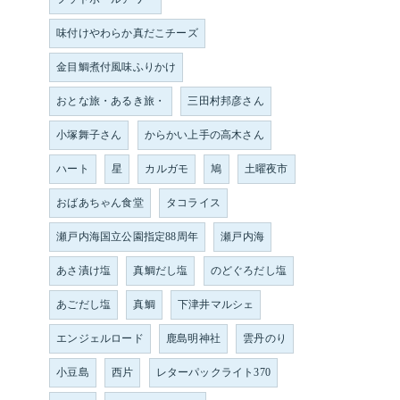
味付けやわらか真だこチーズ
金目鯛煮付風味ふりかけ
おとな旅・あるき旅・
三田村邦彦さん
小塚舞子さん
からかい上手の高木さん
ハート
星
カルガモ
鳩
土曜夜市
おばあちゃん食堂
タコライス
瀬戸内海国立公園指定88周年
瀬戸内海
あさ漬け塩
真鯛だし塩
のどぐろだし塩
あごだし塩
真鯛
下津井マルシェ
エンジェルロード
鹿島明神社
雲丹のり
小豆島
西片
レターパックライト370