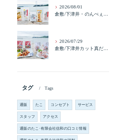
2026/08/01
倉敷/下津井・のんべぇ5品セット（たこちく、たこ玉、味付のり、串酢だこ、味付けけやわらか真だこチーズ）3歳のお子様も大好きなんですよ。
2026/07/29
倉敷/下津井カット真だこ＆倉敷/下津井真だこ唐揚げ・セット人気です。
タグ
Tags
通販
たこ
コンセプト
サービス
スタッフ
アクセス
通販のたこ･有限会社信和の口コミ情報