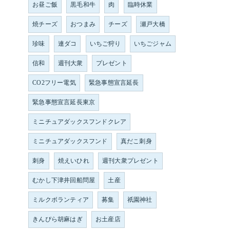
お昼ご飯
黒毛和牛
肉
臨時休業
焼チーズ
おつまみ
チーズ
瀬戸大橋
珍味
連ダコ
いちご狩り
いちごジャム
信和
週刊大衆
プレゼント
CO2フリー電気
緊急事態宣言延長
緊急事態宣言延長東京
ミニチュアダックスフンドクレア
ミニチュアダックスフンド
真だこ刺身
刺身
焼えいひれ
週刊大衆プレゼント
むかし下津井回船問屋
土産
ミルクボランティア
募集
祇園神社
きんぴら胡麻はぎ
お土産店