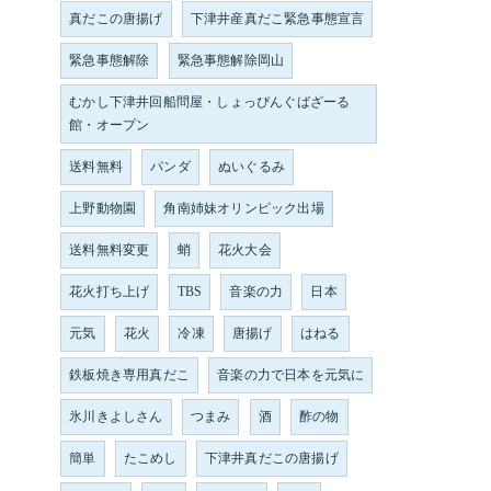
真だこの唐揚げ
下津井産真だこ緊急事態宣言
緊急事態解除
緊急事態解除岡山
むかし下津井回船問屋・しょっぴんぐばざーる
館・オープン
送料無料
パンダ
ぬいぐるみ
上野動物園
角南姉妹オリンピック出場
送料無料変更
蛸
花火大会
花火打ち上げ
TBS
音楽の力
日本
元気
花火
冷凍
唐揚げ
はねる
鉄板焼き専用真だこ
音楽の力で日本を元気に
氷川きよしさん
つまみ
酒
酢の物
簡単
たこめし
下津井真だこの唐揚げ