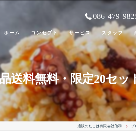
086-479-982
ホーム
コンセプト
サービス
スタッフ
8品送料無料・限定20セッ
通販のたこは有限会社信和
ブ