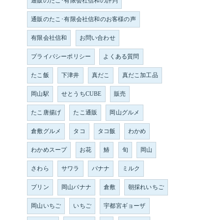
通販のたこ･有限会社信和の評判
通販のたこ･有限会社信和のお客様の声
有限会社信和
お問い合わせ
プライバシーポリシー
よくある質問
たこ飯
下津井
真だこ
真だこ加工品
岡山駅
せとうちCUBE
販売
たこ唐揚げ
たこ通販
岡山グルメ
倉敷グルメ
タコ
タコ飯
わかめ
わかめスープ
お花
鰆
旬
岡山
さわら
サワラ
バナナ
ミルク
プリン
岡山バナナ
倉敷
朝採れいちご
岡山いちご
いちご
宇都宮ギョーザ