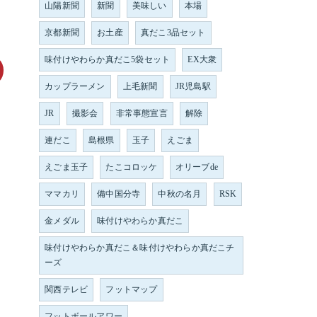
山陽新聞
新聞
美味しい
本場
京都新聞
お土産
真だこ3品セット
味付けやわらか真だこ5袋セット
EX大衆
カップラーメン
上毛新聞
JR児島駅
JR
撮影会
非常事態宣言
解除
連だこ
島根県
玉子
えごま
えごま玉子
たこコロッケ
オリーブde
ママカリ
備中国分寺
中秋の名月
RSK
金メダル
味付けやわらか真だこ
味付けやわらか真だこ＆味付けやわらか真だこチ
ーズ
関西テレビ
フットマップ
フットボールアワー