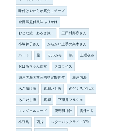
味付けやわらか真だこチーズ
金目鯛煮付風味ふりかけ
おとな旅・あるき旅・
三田村邦彦さん
小塚舞子さん
からかい上手の高木さん
ハート
星
カルガモ
鳩
土曜夜市
おばあちゃん食堂
タコライス
瀬戸内海国立公園指定88周年
瀬戸内海
あさ漬け塩
真鯛だし塩
のどぐろだし塩
あごだし塩
真鯛
下津井マルシェ
エンジェルロード
鹿島明神社
雲丹のり
小豆島
西片
レターパックライト370