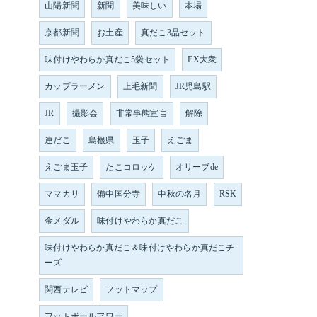
山陽新聞
新聞
美味しい
本場
京都新聞
お土産
真だこ3品セット
味付けやわらか真だこ5袋セット
EX大衆
カップラーメン
上毛新聞
JR児島駅
JR
撮影会
非常事態宣言
解除
連だこ
島根県
玉子
えごま
えごま玉子
たこコロッケ
オリーブde
ママカリ
備中国分寺
中秋の名月
RSK
金メダル
味付けやわらか真だこ
味付けやわらか真だこ＆味付けやわらか真だこチ
ーズ
関西テレビ
フットマップ
フットボールアワー