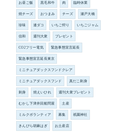
お昼ご飯
黒毛和牛
肉
臨時休業
焼チーズ
おつまみ
チーズ
瀬戸大橋
珍味
連ダコ
いちご狩り
いちごジャム
信和
週刊大衆
プレゼント
CO2フリー電気
緊急事態宣言延長
緊急事態宣言延長東京
ミニチュアダックスフンドクレア
ミニチュアダックスフンド
真だこ刺身
刺身
焼えいひれ
週刊大衆プレゼント
むかし下津井回船問屋
土産
ミルクボランティア
募集
祇園神社
きんぴら胡麻はぎ
お土産店