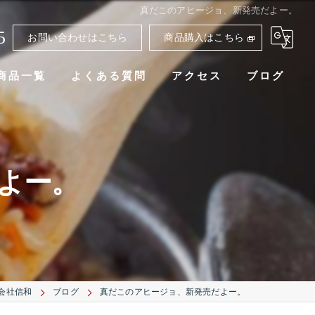
真だこのアヒージョ、新発売だよー。
5
お問い合わせはこちら
商品購入はこちら
商品一覧
よくある質問
アクセス
ブログ
よー。
会社信和
ブログ
真だこのアヒージョ、新発売だよー。