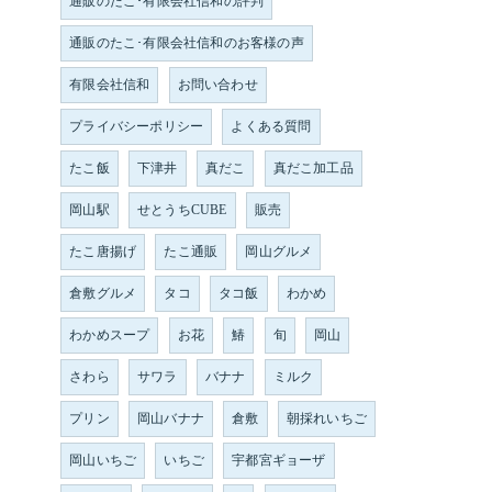
通販のたこ･有限会社信和の評判
通販のたこ･有限会社信和のお客様の声
有限会社信和
お問い合わせ
プライバシーポリシー
よくある質問
たこ飯
下津井
真だこ
真だこ加工品
岡山駅
せとうちCUBE
販売
たこ唐揚げ
たこ通販
岡山グルメ
倉敷グルメ
タコ
タコ飯
わかめ
わかめスープ
お花
鰆
旬
岡山
さわら
サワラ
バナナ
ミルク
プリン
岡山バナナ
倉敷
朝採れいちご
岡山いちご
いちご
宇都宮ギョーザ