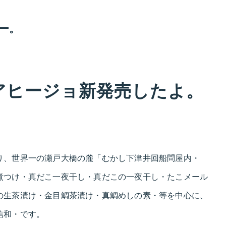
ー。
アヒージョ新発売したよ。
り、世界一の瀬戸大橋の麓「むかし下津井回船問屋内・
煮つけ・真だこ一夜干し・真だこの一夜干し・たこメール
の生茶漬け・金目鯛茶漬け・真鯛めしの素・等を中心に、
信和・です。