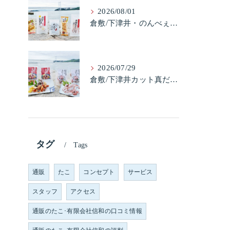
2026/08/01
倉敷/下津井・のんべぇ5品セット（たこちく、たこ玉、味付のり、串酢だこ、味付けけやわらか真だこチーズ）3歳のお子様も大好きなんですよ。
2026/07/29
倉敷/下津井カット真だこ＆倉敷/下津井真だこ唐揚げ・セット人気です。
タグ
Tags
通販
たこ
コンセプト
サービス
スタッフ
アクセス
通販のたこ･有限会社信和の口コミ情報