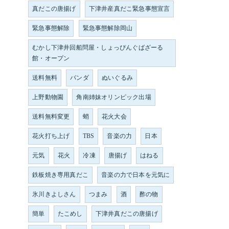
真だこの唐揚げ
下津井産真だこ緊急事態宣言
緊急事態解除
緊急事態解除岡山
むかし下津井回船問屋・しょっぴんぐばざーる
館・オープン
送料無料
パンダ
ぬいぐるみ
上野動物園
角南姉妹オリンピック出場
送料無料変更
蛸
花火大会
花火打ち上げ
TBS
音楽の力
日本
元気
花火
冷凍
唐揚げ
はねる
鉄板焼き専用真だこ
音楽の力で日本を元気に
氷川きよしさん
つまみ
酒
酢の物
簡単
たこめし
下津井真だこの唐揚げ