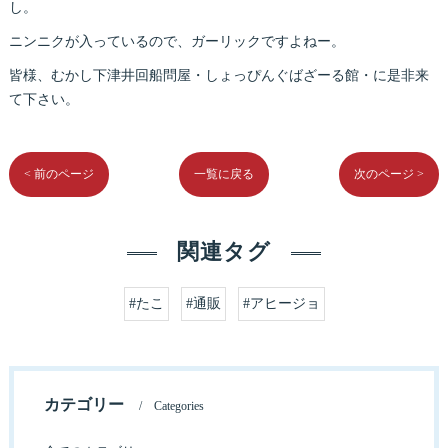
し。
ニンニクが入っているので、ガーリックですよねー。
皆様、むかし下津井回船問屋・しょっぴんぐばざーる館・に是非来
て下さい。
< 前のページ
一覧に戻る
次のページ >
関連タグ
#たこ
#通販
#アヒージョ
カテゴリー
Categories