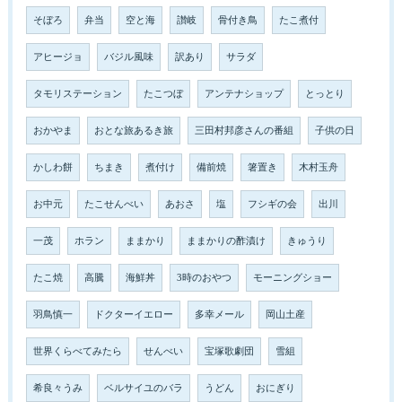
そぼろ
弁当
空と海
讃岐
骨付き鳥
たこ煮付
アヒージョ
バジル風味
訳あり
サラダ
タモリステーション
たこつぼ
アンテナショップ
とっとり
おかやま
おとな旅あるき旅
三田村邦彦さんの番組
子供の日
かしわ餅
ちまき
煮付け
備前焼
箸置き
木村玉舟
お中元
たこせんべい
あおさ
塩
フシギの会
出川
一茂
ホラン
ままかり
ままかりの酢漬け
きゅうり
たこ焼
高騰
海鮮丼
3時のおやつ
モーニングショー
羽鳥慎一
ドクターイエロー
多幸メール
岡山土産
世界くらべてみたら
せんべい
宝塚歌劇団
雪組
希良々うみ
ベルサイユのバラ
うどん
おにぎり