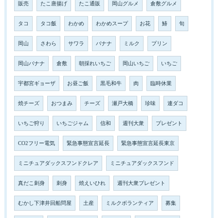
販売
たこ唐揚げ
たこ通販
岡山グルメ
倉敷グルメ
タコ
タコ飯
わかめ
わかめスープ
お花
鰆
旬
岡山
さわら
サワラ
バナナ
ミルク
プリン
岡山バナナ
倉敷
朝採れいちご
岡山いちご
いちご
宇都宮ギョーザ
お昼ご飯
黒毛和牛
肉
臨時休業
焼チーズ
おつまみ
チーズ
瀬戸大橋
珍味
連ダコ
いちご狩り
いちごジャム
信和
週刊大衆
プレゼント
CO2フリー電気
緊急事態宣言延長
緊急事態宣言延長東京
ミニチュアダックスフンドクレア
ミニチュアダックスフンド
真だこ刺身
刺身
焼えいひれ
週刊大衆プレゼント
むかし下津井回船問屋
土産
ミルクボランティア
募集