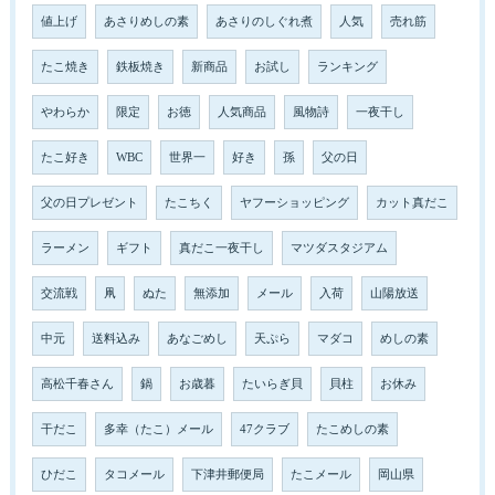
値上げ
あさりめしの素
あさりのしぐれ煮
人気
売れ筋
たこ焼き
鉄板焼き
新商品
お試し
ランキング
やわらか
限定
お徳
人気商品
風物詩
一夜干し
たこ好き
WBC
世界一
好き
孫
父の日
父の日プレゼント
たこちく
ヤフーショッピング
カット真だこ
ラーメン
ギフト
真だこ一夜干し
マツダスタジアム
交流戦
凧
ぬた
無添加
メール
入荷
山陽放送
中元
送料込み
あなごめし
天ぷら
マダコ
めしの素
高松千春さん
鍋
お歳暮
たいらぎ貝
貝柱
お休み
干だこ
多幸（たこ）メール
47クラブ
たこめしの素
ひだこ
タコメール
下津井郵便局
たこメール
岡山県