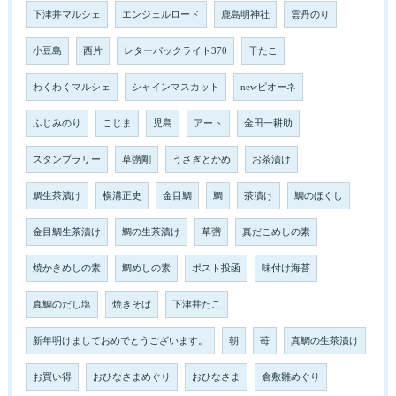
下津井マルシェ
エンジェルロード
鹿島明神社
雲丹のり
小豆島
西片
レターパックライト370
干たこ
わくわくマルシェ
シャインマスカット
newピオーネ
ふじみのり
こじま
児島
アート
金田一耕助
スタンプラリー
草彅剛
うさぎとかめ
お茶漬け
鯛生茶漬け
横溝正史
金目鯛
鯛
茶漬け
鯛のほぐし
金目鯛生茶漬け
鯛の生茶漬け
草彅
真だこめしの素
焼かきめしの素
鯛めしの素
ポスト投函
味付け海苔
真鯛のだし塩
焼きそば
下津井たこ
新年明けましておめでとうございます。
朝
苺
真鯛の生茶漬け
お買い得
おひなさまめぐり
おひなさま
倉敷雛めぐり