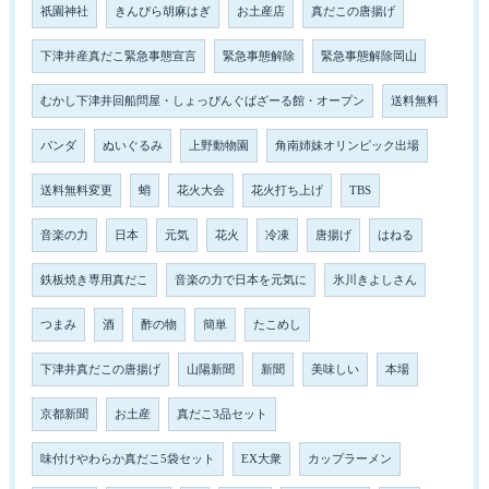
祇園神社
きんぴら胡麻はぎ
お土産店
真だこの唐揚げ
下津井産真だこ緊急事態宣言
緊急事態解除
緊急事態解除岡山
むかし下津井回船問屋・しょっぴんぐばざーる館・オープン
送料無料
パンダ
ぬいぐるみ
上野動物園
角南姉妹オリンピック出場
送料無料変更
蛸
花火大会
花火打ち上げ
TBS
音楽の力
日本
元気
花火
冷凍
唐揚げ
はねる
鉄板焼き専用真だこ
音楽の力で日本を元気に
氷川きよしさん
つまみ
酒
酢の物
簡単
たこめし
下津井真だこの唐揚げ
山陽新聞
新聞
美味しい
本場
京都新聞
お土産
真だこ3品セット
味付けやわらか真だこ5袋セット
EX大衆
カップラーメン