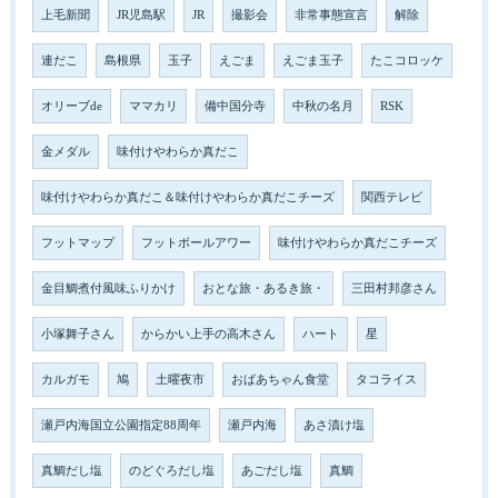
上毛新聞
JR児島駅
JR
撮影会
非常事態宣言
解除
連だこ
島根県
玉子
えごま
えごま玉子
たこコロッケ
オリーブde
ママカリ
備中国分寺
中秋の名月
RSK
金メダル
味付けやわらか真だこ
味付けやわらか真だこ＆味付けやわらか真だこチーズ
関西テレビ
フットマップ
フットボールアワー
味付けやわらか真だこチーズ
金目鯛煮付風味ふりかけ
おとな旅・あるき旅・
三田村邦彦さん
小塚舞子さん
からかい上手の高木さん
ハート
星
カルガモ
鳩
土曜夜市
おばあちゃん食堂
タコライス
瀬戸内海国立公園指定88周年
瀬戸内海
あさ漬け塩
真鯛だし塩
のどぐろだし塩
あごだし塩
真鯛