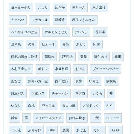
ヨーヨー釣り
こより
めだか
赤ちゃん
あさ漬け
キャベツ
マナガツオ
新幹線
希良々うみさん
ベルサイユのばら
ホルモンうどん
アレンジ
香川県
焼き鳥
のり
ピオーネ
葡萄
ぶどう
NHK
鶴瓶の家族に乾杯
朝採れ
2割引き
数量
味付のり
新米
木村玉舟先生
ポトフ
家庭料理
おでん
ブラックペッパー
あなご
釣りバカ日誌
西田敏行
哀悼
いりこ
伊吹島
路線バス
下電バス
チャーハン
マグロ
いくら
丼
いなり
白桃
ワッフル
タコつぼ
人間ドック
ふぐ
雑炊
豚
アイビースクエア
お好み焼き
ご飯
シチュー
二刀流
ふりかけ
50年
悪魔
あげ玉
カレー
メバル