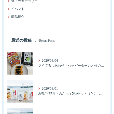
全てのカテゴリー
イベント
商品紹介
最近の投稿
Recent Posts
2026/08/04
ツイてるしあわせ・ハッピーターンと柿の種とそふとわかめふりかけとタコふりかけ・ハッピーコラボレーション
2026/08/01
倉敷/下津井・のんべぇ5品セット（たこちく、たこ玉、味付のり、串酢だこ、味付けけやわらか真だこチーズ）3歳のお子様も大好きなんですよ。