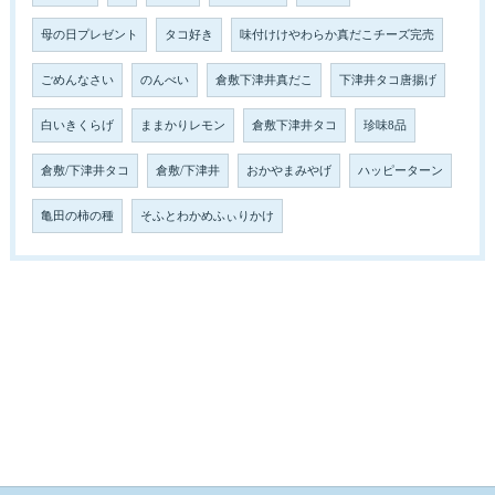
母の日プレゼント
タコ好き
味付けけやわらか真だこチーズ完売
ごめんなさい
のんべい
倉敷下津井真だこ
下津井タコ唐揚げ
白いきくらげ
ままかりレモン
倉敷下津井タコ
珍味8品
倉敷/下津井タコ
倉敷/下津井
おかやまみやげ
ハッピーターン
亀田の柿の種
そふとわかめふぃりかけ