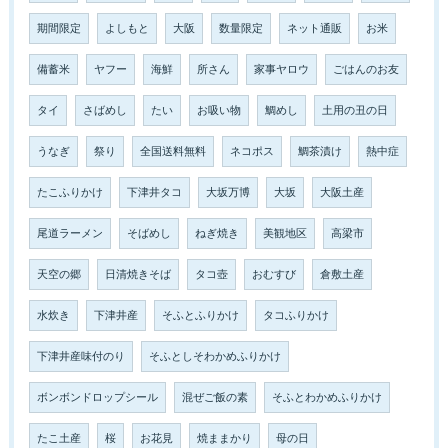
期間限定
よしもと
大阪
数量限定
ネット通販
お米
備蓄米
ヤフー
海鮮
所さん
家事ヤロウ
ごはんのお友
タイ
さばめし
たい
お吸い物
鯛めし
土用の丑の日
うなぎ
祭り
全国送料無料
ネコポス
鯛茶漬け
熱中症
たこふりかけ
下津井タコ
大坂万博
大坂
大阪土産
尾道ラーメン
そばめし
ねぎ焼き
美観地区
高梁市
天空の郷
日清焼きそば
タコ壺
おむすび
倉敷土産
水炊き
下津井産
そふとふりかけ
タコふりかけ
下津井産味付のり
そふとしそわかめふりかけ
ボンボンドロップシール
混ぜご飯の素
そふとわかめふりかけ
たこ土産
桜
お花見
焼ままかり
母の日