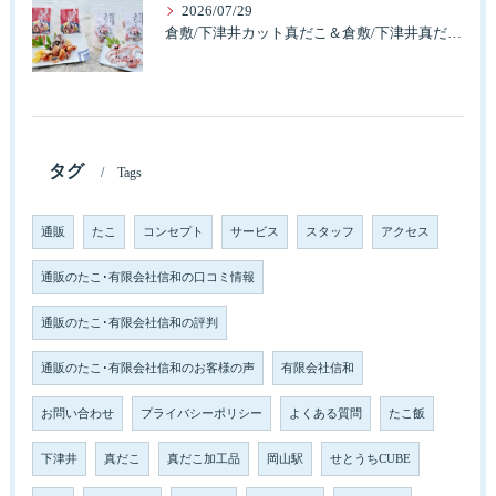
2026/07/29
倉敷/下津井カット真だこ＆倉敷/下津井真だこ唐揚げ・セット人気です。
タグ
Tags
通販
たこ
コンセプト
サービス
スタッフ
アクセス
通販のたこ･有限会社信和の口コミ情報
通販のたこ･有限会社信和の評判
通販のたこ･有限会社信和のお客様の声
有限会社信和
お問い合わせ
プライバシーポリシー
よくある質問
たこ飯
下津井
真だこ
真だこ加工品
岡山駅
せとうちCUBE