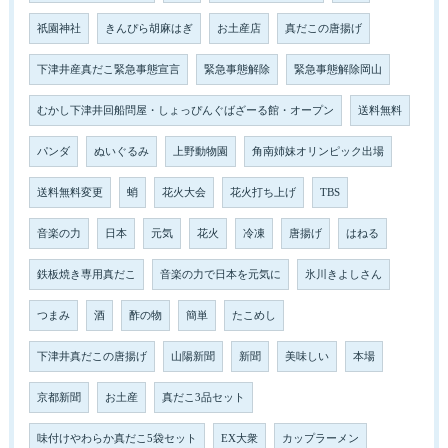
祇園神社
きんぴら胡麻はぎ
お土産店
真だこの唐揚げ
下津井産真だこ緊急事態宣言
緊急事態解除
緊急事態解除岡山
むかし下津井回船問屋・しょっぴんぐばざーる館・オープン
送料無料
パンダ
ぬいぐるみ
上野動物園
角南姉妹オリンピック出場
送料無料変更
蛸
花火大会
花火打ち上げ
TBS
音楽の力
日本
元気
花火
冷凍
唐揚げ
はねる
鉄板焼き専用真だこ
音楽の力で日本を元気に
氷川きよしさん
つまみ
酒
酢の物
簡単
たこめし
下津井真だこの唐揚げ
山陽新聞
新聞
美味しい
本場
京都新聞
お土産
真だこ3品セット
味付けやわらか真だこ5袋セット
EX大衆
カップラーメン