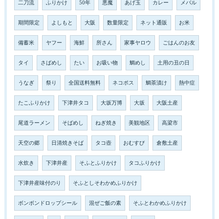
二刀流
ふりかけ
50年
悪魔
あげ玉
カレー
メバル
期間限定
よしもと
大阪
数量限定
ネット通販
お米
備蓄米
ヤフー
海鮮
所さん
家事ヤロウ
ごはんのお友
タイ
さばめし
たい
お吸い物
鯛めし
土用の丑の日
うなぎ
祭り
全国送料無料
ネコポス
鯛茶漬け
熱中症
たこふりかけ
下津井タコ
大坂万博
大坂
大阪土産
尾道ラーメン
そばめし
ねぎ焼き
美観地区
高梁市
天空の郷
日清焼きそば
タコ壺
おむすび
倉敷土産
水炊き
下津井産
そふとふりかけ
タコふりかけ
下津井産味付のり
そふとしそわかめふりかけ
ボンボンドロップシール
混ぜご飯の素
そふとわかめふりかけ