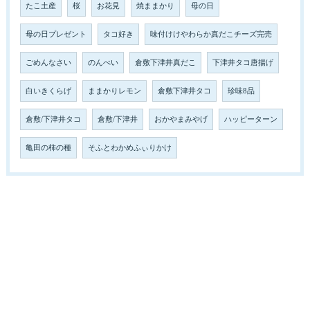
たこ土産
桜
お花見
焼ままかり
母の日
母の日プレゼント
タコ好き
味付けけやわらか真だこチーズ完売
ごめんなさい
のんべい
倉敷下津井真だこ
下津井タコ唐揚げ
白いきくらげ
ままかりレモン
倉敷下津井タコ
珍味8品
倉敷/下津井タコ
倉敷/下津井
おかやまみやげ
ハッピーターン
亀田の柿の種
そふとわかめふぃりかけ