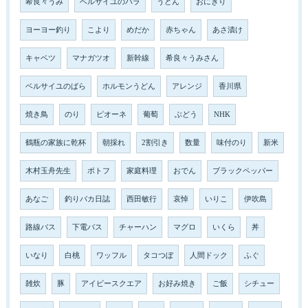
希良々うみ
ベルサイユのバラ
うどん
おにぎり
ヨーヨー釣り
こより
めだか
赤ちゃん
あさ漬け
キャベツ
マナガツオ
新幹線
希良々うみさん
ベルサイユのばら
ホルモンうどん
アレンジ
香川県
焼き鳥
のり
ピオーネ
葡萄
ぶどう
NHK
鶴瓶の家族に乾杯
朝採れ
2割引き
数量
味付のり
新米
木村玉舟先生
ポトフ
家庭料理
おでん
ブラックペッパー
あなご
釣りバカ日誌
西田敏行
哀悼
いりこ
伊吹島
路線バス
下電バス
チャーハン
マグロ
いくら
丼
いなり
白桃
ワッフル
タコつぼ
人間ドック
ふぐ
雑炊
豚
アイビースクエア
お好み焼き
ご飯
シチュー