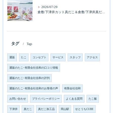
2026/07/29
倉敷/下津井カット真だこ＆倉敷/下津井真だこ唐揚げ・セット人気です。
タグ
Tags
通販
たこ
コンセプト
サービス
スタッフ
アクセス
通販のたこ･有限会社信和の口コミ情報
通販のたこ･有限会社信和の評判
通販のたこ･有限会社信和のお客様の声
有限会社信和
お問い合わせ
プライバシーポリシー
よくある質問
たこ飯
下津井
真だこ
真だこ加工品
岡山駅
せとうちCUBE