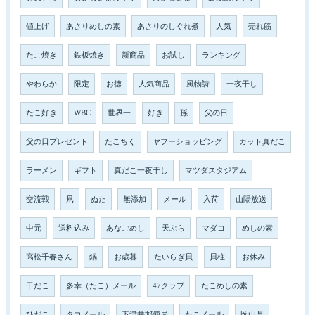
値上げ
あさりめしの素
あさりのしぐれ煮
人気
売れ筋
たこ焼き
鉄板焼き
新商品
お試し
ランキング
やわらか
限定
お徳
人気商品
風物詩
一夜干し
たこ好き
WBC
世界一
好き
孫
父の日
父の日プレゼント
たこちく
ヤフーショッピング
カット真だこ
ラーメン
ギフト
真だこ一夜干し
マツダスタジアム
交流戦
凧
ぬた
無添加
メール
入荷
山陽放送
中元
送料込み
あなごめし
天ぷら
マダコ
めしの素
高松千春さん
鍋
お歳暮
たいらぎ貝
貝柱
お休み
干だこ
多幸（たこ）メール
47クラブ
たこめしの素
ひだこ
タコメール
下津井郵便局
たこメール
岡山県