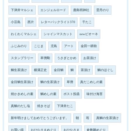
下津井マルシェ
エンジェルロード
鹿島明神社
雲丹のり
小豆島
西片
レターパックライト370
干たこ
わくわくマルシェ
シャインマスカット
newピオーネ
ふじみのり
こじま
児島
アート
金田一耕助
スタンプラリー
草彅剛
うさぎとかめ
お茶漬け
鯛生茶漬け
横溝正史
金目鯛
鯛
茶漬け
鯛のほぐし
金目鯛生茶漬け
鯛の生茶漬け
草彅
真だこめしの素
焼かきめしの素
鯛めしの素
ポスト投函
味付け海苔
真鯛のだし塩
焼きそば
下津井たこ
新年明けましておめでとうございます。
朝
苺
真鯛の生茶漬け
お買い得
おひなさまめぐり
おひなさま
倉敷雛めぐり