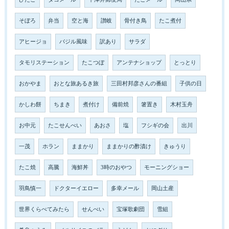
そぼろ
弁当
空と海
讃岐
骨付き鳥
たこ煮付
アヒージョ
バジル風味
訳あり
サラダ
タモリステーション
たこつぼ
アンテナショップ
とっとり
おかやま
おとな旅あるき旅
三田村邦彦さんの番組
子供の日
かしわ餅
ちまき
煮付け
備前焼
箸置き
木村玉舟
お中元
たこせんべい
あおさ
塩
フシギの会
出川
一茂
ホラン
ままかり
ままかりの酢漬け
きゅうり
たこ焼
高騰
海鮮丼
3時のおやつ
モーニングショー
羽鳥慎一
ドクターイエロー
多幸メール
岡山土産
世界くらべてみたら
せんべい
宝塚歌劇団
雪組