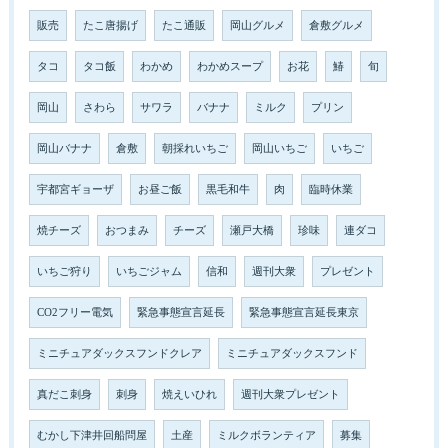
販売
たこ唐揚げ
たこ通販
岡山グルメ
倉敷グルメ
タコ
タコ飯
わかめ
わかめスープ
お花
鰆
旬
岡山
さわら
サワラ
バナナ
ミルク
プリン
岡山バナナ
倉敷
朝採れいちご
岡山いちご
いちご
宇都宮ギョーザ
お昼ご飯
黒毛和牛
肉
臨時休業
焼チーズ
おつまみ
チーズ
瀬戸大橋
珍味
連ダコ
いちご狩り
いちごジャム
信和
週刊大衆
プレゼント
CO2フリー電気
緊急事態宣言延長
緊急事態宣言延長東京
ミニチュアダックスフンドクレア
ミニチュアダックスフンド
真だこ刺身
刺身
焼えいひれ
週刊大衆プレゼント
むかし下津井回船問屋
土産
ミルクボランティア
募集