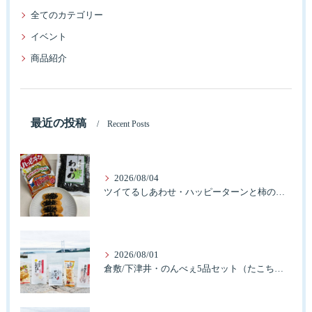
全てのカテゴリー
イベント
商品紹介
最近の投稿
Recent Posts
2026/08/04
ツイてるしあわせ・ハッピーターンと柿の種とそふとわかめふりかけとタコふりかけ・ハッピーコラボレーション
2026/08/01
倉敷/下津井・のんべぇ5品セット（たこちく、たこ玉、味付のり、串酢だこ、味付けけやわらか真だこチーズ）3歳のお子様も大好きなんですよ。