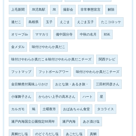
上毛新聞
JR児島駅
JR
撮影会
非常事態宣言
解除
連だこ
島根県
玉子
えごま
えごま玉子
たこコロッケ
オリーブde
ママカリ
備中国分寺
中秋の名月
RSK
金メダル
味付けやわらか真だこ
味付けやわらか真だこ＆味付けやわらか真だこチーズ
関西テレビ
フットマップ
フットボールアワー
味付けやわらか真だこチーズ
金目鯛煮付風味ふりかけ
おとな旅・あるき旅・
三田村邦彦さん
小塚舞子さん
からかい上手の高木さん
ハート
星
カルガモ
鳩
土曜夜市
おばあちゃん食堂
タコライス
瀬戸内海国立公園指定88周年
瀬戸内海
あさ漬け塩
真鯛だし塩
のどぐろだし塩
あごだし塩
真鯛