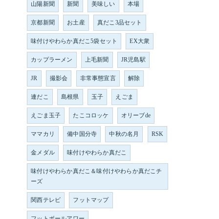
山陽新聞
新聞
美味しい
本場
京都新聞
お土産
真だこ3品セット
味付けやわらか真だこ5袋セット
EX大衆
カップラーメン
上毛新聞
JR児島駅
JR
撮影会
非常事態宣言
解除
連だこ
島根県
玉子
えごま
えごま玉子
たこコロッケ
オリーブde
ママカリ
備中国分寺
中秋の名月
RSK
金メダル
味付けやわらか真だこ
味付けやわらか真だこ＆味付けやわらか真だこチ
ーズ
関西テレビ
フットマップ
フットボールアワー