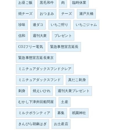
お昼ご飯
黒毛和牛
肉
臨時休業
焼チーズ
おつまみ
チーズ
瀬戸大橋
珍味
連ダコ
いちご狩り
いちごジャム
信和
週刊大衆
プレゼント
CO2フリー電気
緊急事態宣言延長
緊急事態宣言延長東京
ミニチュアダックスフンドクレア
ミニチュアダックスフンド
真だこ刺身
刺身
焼えいひれ
週刊大衆プレゼント
むかし下津井回船問屋
土産
ミルクボランティア
募集
祇園神社
きんぴら胡麻はぎ
お土産店