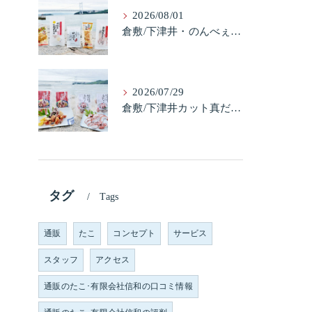
2026/08/01
倉敷/下津井・のんべぇ5品セット（たこちく、たこ玉、味付のり、串酢だこ、味付けけやわらか真だこチーズ）3歳のお子様も大好きなんですよ。
2026/07/29
倉敷/下津井カット真だこ＆倉敷/下津井真だこ唐揚げ・セット人気です。
タグ
Tags
通販
たこ
コンセプト
サービス
スタッフ
アクセス
通販のたこ･有限会社信和の口コミ情報