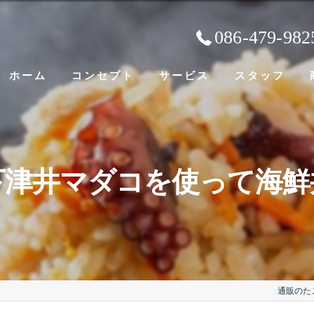
086-479-982
ホーム
コンセプト
サービス
スタッフ
下津井マダコを使って海鮮
通販のた