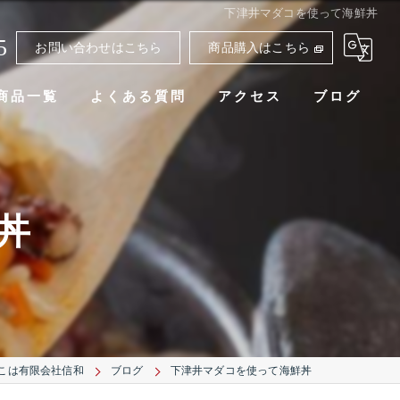
下津井マダコを使って海鮮丼
5
お問い合わせはこちら
商品購入はこちら
商品一覧
よくある質問
アクセス
ブログ
丼
こは有限会社信和
ブログ
下津井マダコを使って海鮮丼