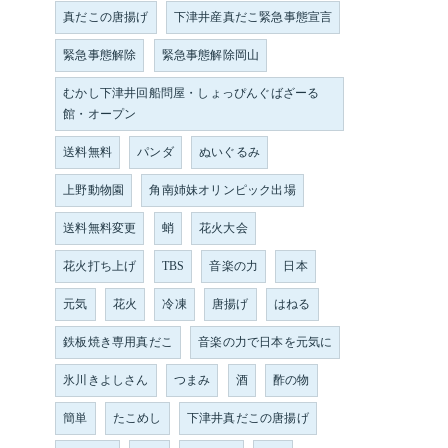
真だこの唐揚げ
下津井産真だこ緊急事態宣言
緊急事態解除
緊急事態解除岡山
むかし下津井回船問屋・しょっぴんぐばざーる
館・オープン
送料無料
パンダ
ぬいぐるみ
上野動物園
角南姉妹オリンピック出場
送料無料変更
蛸
花火大会
花火打ち上げ
TBS
音楽の力
日本
元気
花火
冷凍
唐揚げ
はねる
鉄板焼き専用真だこ
音楽の力で日本を元気に
氷川きよしさん
つまみ
酒
酢の物
簡単
たこめし
下津井真だこの唐揚げ