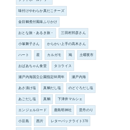
味付けやわらか真だこチーズ
金目鯛煮付風味ふりかけ
おとな旅・あるき旅・
三田村邦彦さん
小塚舞子さん
からかい上手の高木さん
ハート
星
カルガモ
鳩
土曜夜市
おばあちゃん食堂
タコライス
瀬戸内海国立公園指定88周年
瀬戸内海
あさ漬け塩
真鯛だし塩
のどぐろだし塩
あごだし塩
真鯛
下津井マルシェ
エンジェルロード
鹿島明神社
雲丹のり
小豆島
西片
レターパックライト370