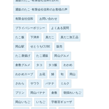
通販のたこ･有限会社信和の評判
通販のたこ･有限会社信和のお客様の声
有限会社信和
お問い合わせ
プライバシーポリシー
よくある質問
たこ飯
下津井
真だこ
真だこ加工品
岡山駅
せとうちCUBE
販売
たこ唐揚げ
たこ通販
岡山グルメ
倉敷グルメ
タコ
タコ飯
わかめ
わかめスープ
お花
鰆
旬
岡山
さわら
サワラ
バナナ
ミルク
プリン
岡山バナナ
倉敷
朝採れいちご
岡山いちご
いちご
宇都宮ギョーザ