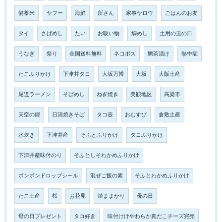
備蓄米
ヤフー
海鮮
所さん
家事ヤロウ
ごはんのお友
タイ
さばめし
たい
お吸い物
鯛めし
土用の丑の日
うなぎ
祭り
全国送料無料
ネコポス
鯛茶漬け
熱中症
たこふりかけ
下津井タコ
大坂万博
大坂
大阪土産
尾道ラーメン
そばめし
ねぎ焼き
美観地区
高梁市
天空の郷
日清焼きそば
タコ壺
おむすび
倉敷土産
水炊き
下津井産
そふとふりかけ
タコふりかけ
下津井産味付のり
そふとしそわかめふりかけ
ボンボンドロップシール
混ぜご飯の素
そふとわかめふりかけ
たこ土産
桜
お花見
焼ままかり
母の日
母の日プレゼント
タコ好き
味付けけやわらか真だこチーズ完売