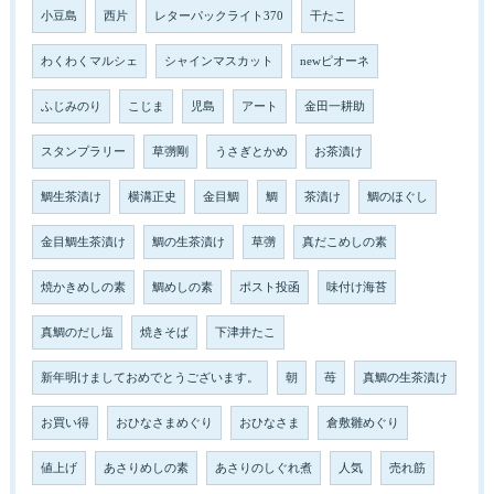
小豆島
西片
レターパックライト370
干たこ
わくわくマルシェ
シャインマスカット
newピオーネ
ふじみのり
こじま
児島
アート
金田一耕助
スタンプラリー
草彅剛
うさぎとかめ
お茶漬け
鯛生茶漬け
横溝正史
金目鯛
鯛
茶漬け
鯛のほぐし
金目鯛生茶漬け
鯛の生茶漬け
草彅
真だこめしの素
焼かきめしの素
鯛めしの素
ポスト投函
味付け海苔
真鯛のだし塩
焼きそば
下津井たこ
新年明けましておめでとうございます。
朝
苺
真鯛の生茶漬け
お買い得
おひなさまめぐり
おひなさま
倉敷雛めぐり
値上げ
あさりめしの素
あさりのしぐれ煮
人気
売れ筋