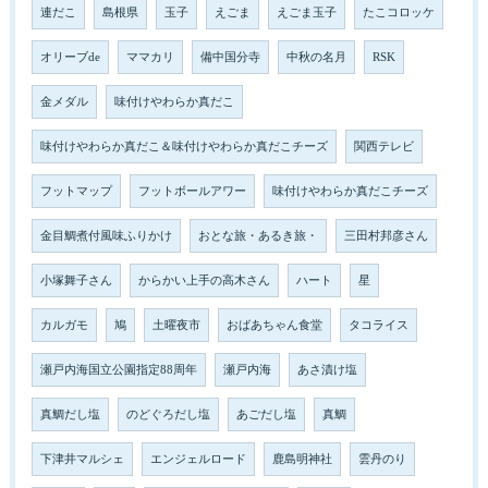
連だこ
島根県
玉子
えごま
えごま玉子
たこコロッケ
オリーブde
ママカリ
備中国分寺
中秋の名月
RSK
金メダル
味付けやわらか真だこ
味付けやわらか真だこ＆味付けやわらか真だこチーズ
関西テレビ
フットマップ
フットボールアワー
味付けやわらか真だこチーズ
金目鯛煮付風味ふりかけ
おとな旅・あるき旅・
三田村邦彦さん
小塚舞子さん
からかい上手の高木さん
ハート
星
カルガモ
鳩
土曜夜市
おばあちゃん食堂
タコライス
瀬戸内海国立公園指定88周年
瀬戸内海
あさ漬け塩
真鯛だし塩
のどぐろだし塩
あごだし塩
真鯛
下津井マルシェ
エンジェルロード
鹿島明神社
雲丹のり