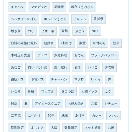
キャベツ
マナガツオ
新幹線
希良々うみさん
ベルサイユのばら
ホルモンうどん
アレンジ
香川県
焼き鳥
のり
ピオーネ
葡萄
ぶどう
NHK
鶴瓶の家族に乾杯
朝採れ
2割引き
数量
味付のり
新米
木村玉舟先生
ポトフ
家庭料理
おでん
ブラックペッパー
あなご
釣りバカ日誌
西田敏行
哀悼
いりこ
伊吹島
路線バス
下電バス
チャーハン
マグロ
いくら
丼
いなり
白桃
ワッフル
タコつぼ
人間ドック
ふぐ
雑炊
豚
アイビースクエア
お好み焼き
ご飯
シチュー
二刀流
ふりかけ
50年
悪魔
あげ玉
カレー
メバル
期間限定
よしもと
大阪
数量限定
ネット通販
お米