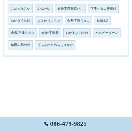
ごめんなさい
のんべい
倉敷下津井真だこ
下津井タコ唐揚げ
白いきくらげ
ままかりレモン
倉敷下津井タコ
珍味8品
倉敷/下津井タコ
倉敷/下津井
おかやまみやげ
ハッピーターン
亀田の柿の種
そふとわかめふぃりかけ
086-479-9825