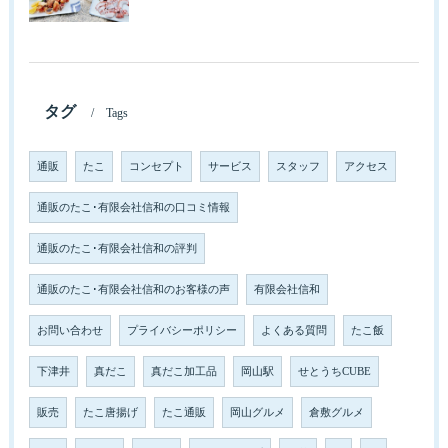
タグ
Tags
通販
たこ
コンセプト
サービス
スタッフ
アクセス
通販のたこ･有限会社信和の口コミ情報
通販のたこ･有限会社信和の評判
通販のたこ･有限会社信和のお客様の声
有限会社信和
お問い合わせ
プライバシーポリシー
よくある質問
たこ飯
下津井
真だこ
真だこ加工品
岡山駅
せとうちCUBE
販売
たこ唐揚げ
たこ通販
岡山グルメ
倉敷グルメ