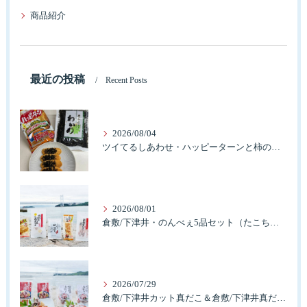
商品紹介
最近の投稿
Recent Posts
2026/08/04
ツイてるしあわせ・ハッピーターンと柿の種とそふとわかめふりかけとタコふりかけ・ハッピーコラボレーション
2026/08/01
倉敷/下津井・のんべぇ5品セット（たこちく、たこ玉、味付のり、串酢だこ、味付けけやわらか真だこチーズ）3歳のお子様も大好きなんですよ。
2026/07/29
倉敷/下津井カット真だこ＆倉敷/下津井真だこ唐揚げ・セット人気です。