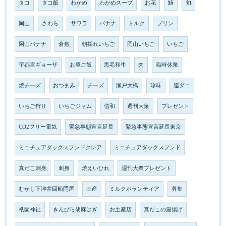
タコ
タコ飯
わかめ
わかめスープ
お花
鰆
旬
岡山
さわら
サワラ
バナナ
ミルク
プリン
岡山バナナ
倉敷
朝採れいちご
岡山いちご
いちご
宇都宮ギョーザ
お昼ご飯
黒毛和牛
肉
臨時休業
焼チーズ
おつまみ
チーズ
瀬戸大橋
珍味
連ダコ
いちご狩り
いちごジャム
信和
週刊大衆
プレゼント
CO2フリー電気
緊急事態宣言延長
緊急事態宣言延長東京
ミニチュアダックスフンドクレア
ミニチュアダックスフンド
真だこ刺身
刺身
焼えいひれ
週刊大衆プレゼント
むかし下津井回船問屋
土産
ミルクボランティア
募集
祇園神社
きんぴら胡麻はぎ
お土産店
真だこの唐揚げ