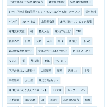
下津井産真だこ緊急事態宣言
緊急事態解除
緊急事態解除岡山
むかし下津井回船問屋・しょっぴんぐばざーる館・オープン
送料無料
パンダ
ぬいぐるみ
上野動物園
角南姉妹オリンピック出場
送料無料変更
蛸
花火大会
花火打ち上げ
TBS
音楽の力
日本
元気
花火
冷凍
唐揚げ
はねる
鉄板焼き専用真だこ
音楽の力で日本を元気に
氷川きよしさん
つまみ
酒
酢の物
簡単
たこめし
下津井真だこの唐揚げ
山陽新聞
新聞
美味しい
本場
京都新聞
お土産
真だこ3品セット
味付けやわらか真だこ5袋セット
EX大衆
カップラーメン
上毛新聞
JR児島駅
JR
撮影会
非常事態宣言
解除