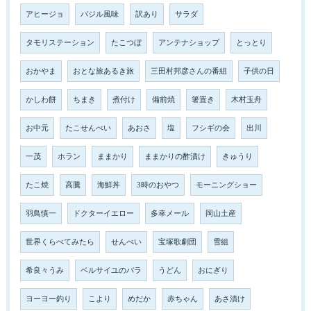
アヒージョ
バジル風味
訳あり
サラダ
タモリステーション
たこつぼ
アンテナショップ
とっとり
おかやま
おとな旅あるき旅
三田村邦彦さんの番組
子供の日
かしわ餅
ちまき
煮付け
備前焼
箸置き
木村玉舟
お中元
たこせんべい
あおさ
塩
フシギの会
出川
一茂
ホラン
ままかり
ままかりの酢漬け
きゅうり
たこ焼
高騰
海鮮丼
3時のおやつ
モーニングショー
羽鳥慎一
ドクターイエロー
多幸メール
岡山土産
世界くらべてみたら
せんべい
宝塚歌劇団
雪組
希良々うみ
ベルサイユのバラ
うどん
おにぎり
ヨーヨー釣り
こより
めだか
赤ちゃん
あさ漬け