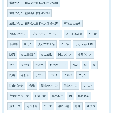
通販のたこ･有限会社信和の口コミ情報
通販のたこ･有限会社信和の評判
通販のたこ･有限会社信和のお客様の声
有限会社信和
お問い合わせ
プライバシーポリシー
よくある質問
たこ飯
下津井
真だこ
真だこ加工品
岡山駅
せとうちCUBE
販売
たこ唐揚げ
たこ通販
岡山グルメ
倉敷グルメ
タコ
タコ飯
わかめ
わかめスープ
お花
鰆
旬
岡山
さわら
サワラ
バナナ
ミルク
プリン
岡山バナナ
倉敷
朝採れいちご
岡山いちご
いちご
宇都宮ギョーザ
お昼ご飯
黒毛和牛
肉
臨時休業
焼チーズ
おつまみ
チーズ
瀬戸大橋
珍味
連ダコ