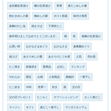
金目鯛生茶漬け
鯛の生茶漬け
草彅
真だこめしの素
焼かきめしの素
鯛めしの素
ポスト投函
味付け海苔
真鯛のだし塩
焼きそば
下津井たこ
新年明けましておめでとうございます。
朝
苺
真鯛の生茶漬け
お買い得
おひなさまめぐり
おひなさま
倉敷雛めぐり
値上げ
あさりめしの素
あさりのしぐれ煮
人気
売れ筋
たこ焼き
鉄板焼き
新商品
お試し
ランキング
やわらか
限定
お徳
人気商品
風物詩
一夜干し
たこ好き
WBC
世界一
好き
孫
父の日
父の日プレゼント
たこちく
ヤフーショッピング
カット真だこ
ラーメン
ギフト
真だこ一夜干し
マツダスタジアム