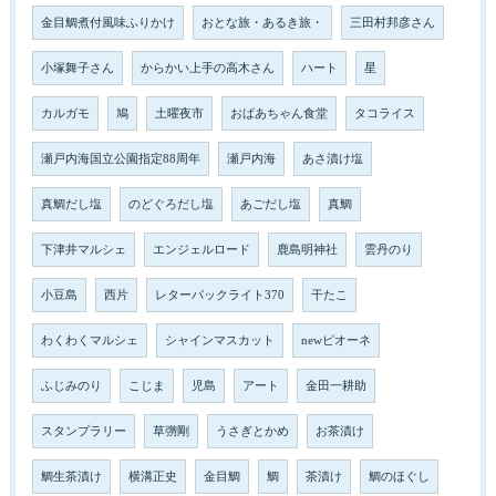
金目鯛煮付風味ふりかけ
おとな旅・あるき旅・
三田村邦彦さん
小塚舞子さん
からかい上手の高木さん
ハート
星
カルガモ
鳩
土曜夜市
おばあちゃん食堂
タコライス
瀬戸内海国立公園指定88周年
瀬戸内海
あさ漬け塩
真鯛だし塩
のどぐろだし塩
あごだし塩
真鯛
下津井マルシェ
エンジェルロード
鹿島明神社
雲丹のり
小豆島
西片
レターパックライト370
干たこ
わくわくマルシェ
シャインマスカット
newピオーネ
ふじみのり
こじま
児島
アート
金田一耕助
スタンプラリー
草彅剛
うさぎとかめ
お茶漬け
鯛生茶漬け
横溝正史
金目鯛
鯛
茶漬け
鯛のほぐし