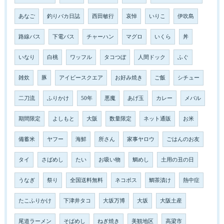
あなご
釣りバカ日誌
西田敏行
哀悼
いりこ
伊吹島
路線バス
下電バス
チャーハン
マグロ
いくら
丼
いなり
白桃
ワッフル
タコつぼ
人間ドック
ふぐ
雑炊
豚
アイビースクエア
お好み焼き
ご飯
シチュー
二刀流
ふりかけ
50年
悪魔
あげ玉
カレー
メバル
期間限定
よしもと
大阪
数量限定
ネット通販
お米
備蓄米
ヤフー
海鮮
所さん
家事ヤロウ
ごはんのお友
タイ
さばめし
たい
お吸い物
鯛めし
土用の丑の日
うなぎ
祭り
全国送料無料
ネコポス
鯛茶漬け
熱中症
たこふりかけ
下津井タコ
大坂万博
大坂
大阪土産
尾道ラーメン
そばめし
ねぎ焼き
美観地区
高梁市