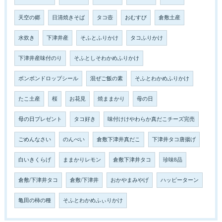
天空の郷
日清焼きそば
タコ壺
おむすび
倉敷土産
水炊き
下津井産
そふとふりかけ
タコふりかけ
下津井産味付のり
そふとしそわかめふりかけ
ボンボンドロップシール
混ぜご飯の素
そふとわかめふりかけ
たこ土産
桜
お花見
焼ままかり
母の日
母の日プレゼント
タコ好き
味付けけやわらか真だこチーズ完売
ごめんなさい
のんべい
倉敷下津井真だこ
下津井タコ唐揚げ
白いきくらげ
ままかりレモン
倉敷下津井タコ
珍味8品
倉敷/下津井タコ
倉敷/下津井
おかやまみやげ
ハッピーターン
亀田の柿の種
そふとわかめふぃりかけ