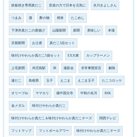
鉄板焼き専用真だこ
音楽の力で日本を元気に
氷川きよしさん
つまみ
酒
酢の物
簡単
たこめし
下津井真だこの唐揚げ
山陽新聞
新聞
美味しい
本場
京都新聞
お土産
真だこ3品セット
味付けやわらか真だこ5袋セット
EX大衆
カップラーメン
上毛新聞
JR児島駅
JR
撮影会
非常事態宣言
解除
連だこ
島根県
玉子
えごま
えごま玉子
たこコロッケ
オリーブde
ママカリ
備中国分寺
中秋の名月
RSK
金メダル
味付けやわらか真だこ
味付けやわらか真だこ＆味付けやわらか真だこチーズ
関西テレビ
フットマップ
フットボールアワー
味付けやわらか真だこチーズ