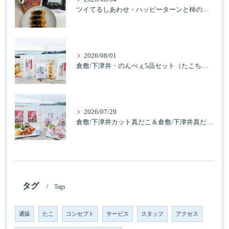
ツイてるしあわせ・ハッピーターンと柿の種とそふとわかめふりかけとタコふりかけ・ハッピーコラボレーション
2026/08/01
倉敷/下津井・のんべぇ5品セット（たこちく、たこ玉、味付のり、串酢だこ、味付けけやわらか真だこチーズ）3歳のお子様も大好きなんですよ。
2026/07/29
倉敷/下津井カット真だこ＆倉敷/下津井真だこ唐揚げ・セット人気です。
タグ
Tags
通販
たこ
コンセプト
サービス
スタッフ
アクセス