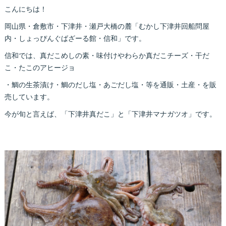
こんにちは！
岡山県・倉敷市・下津井・瀬戸大橋の麓「むかし下津井回船問屋
内・しょっぴんぐばざーる館・信和」です。
信和では、真だこめしの素・味付けやわらか真だこチーズ・干だ
こ・たこのアヒージョ
・鯛の生茶漬け・鯛のだし塩・あごだし塩・等を通販・土産・を販
売しています。
今が旬と言えば、「下津井真だこ」と「下津井マナガツオ」です。