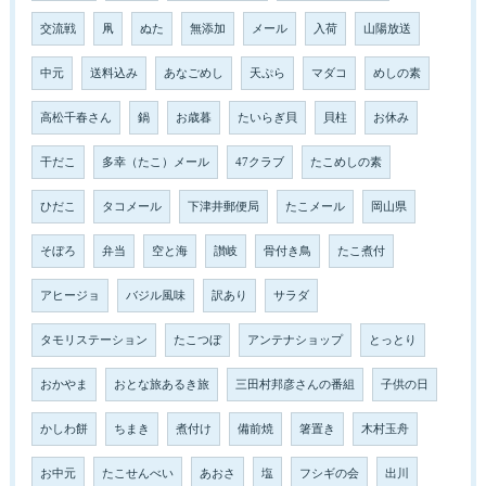
交流戦
凧
ぬた
無添加
メール
入荷
山陽放送
中元
送料込み
あなごめし
天ぷら
マダコ
めしの素
高松千春さん
鍋
お歳暮
たいらぎ貝
貝柱
お休み
干だこ
多幸（たこ）メール
47クラブ
たこめしの素
ひだこ
タコメール
下津井郵便局
たこメール
岡山県
そぼろ
弁当
空と海
讃岐
骨付き鳥
たこ煮付
アヒージョ
バジル風味
訳あり
サラダ
タモリステーション
たこつぼ
アンテナショップ
とっとり
おかやま
おとな旅あるき旅
三田村邦彦さんの番組
子供の日
かしわ餅
ちまき
煮付け
備前焼
箸置き
木村玉舟
お中元
たこせんべい
あおさ
塩
フシギの会
出川