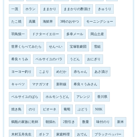
一茂
ホラン
ままかり
ままかりの酢漬け
きゅうり
たこ焼
高騰
海鮮丼
3時のおやつ
モーニングショー
羽鳥慎一
ドクターイエロー
多幸メール
岡山土産
世界くらべてみたら
せんべい
宝塚歌劇団
雪組
希良々うみ
ベルサイユのバラ
うどん
おにぎり
ヨーヨー釣り
こより
めだか
赤ちゃん
あさ漬け
キャベツ
マナガツオ
新幹線
希良々うみさん
ベルサイユのばら
ホルモンうどん
アレンジ
香川県
焼き鳥
のり
ピオーネ
葡萄
ぶどう
NHK
鶴瓶の家族に乾杯
朝採れ
2割引き
数量
味付のり
新米
木村玉舟先生
ポトフ
家庭料理
おでん
ブラックペッパー