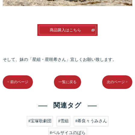
商品購入はこちら
そして、妹の「星組・星咲希さん」宜しくお願い致します。
< 前のページ
一覧に戻る
次のページ >
関連タグ
#宝塚歌劇団
#雪組
#希良々うみさん
#ベルサイユのばら