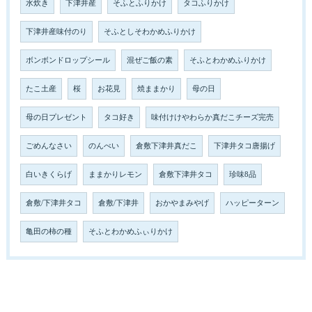
水炊き
下津井産
そふとふりかけ
タコふりかけ
下津井産味付のり
そふとしそわかめふりかけ
ボンボンドロップシール
混ぜご飯の素
そふとわかめふりかけ
たこ土産
桜
お花見
焼ままかり
母の日
母の日プレゼント
タコ好き
味付けけやわらか真だこチーズ完売
ごめんなさい
のんべい
倉敷下津井真だこ
下津井タコ唐揚げ
白いきくらげ
ままかりレモン
倉敷下津井タコ
珍味8品
倉敷/下津井タコ
倉敷/下津井
おかやまみやげ
ハッピーターン
亀田の柿の種
そふとわかめふぃりかけ