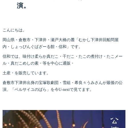
演。
こんにちは。
岡山県・倉敷市・下津井・瀬戸大橋の麓「むかし下津井回船問屋
内・しょっぴんぐばざーる館・信和」です。
信和では、味付け柔らか真だこ・干だこ・たこの煮付け・たこメー
ル・真だこめしの素・等を中心に通販・
土産・を販売しています。
倉敷市下津井出身の宝塚歌劇団・雪組・希良々うみさんが最後の公
演、「ベルサイユのばら」を今U-nextで見てます。