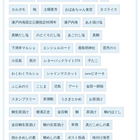
カルガモ
鳩
土曜夜市
おばあちゃん食堂
タコライス
瀬戸内海国立公園指定88周年
瀬戸内海
あさ漬け塩
真鯛だし塩
のどぐろだし塩
あごだし塩
真鯛
下津井マルシェ
エンジェルロード
鹿島明神社
雲丹のり
小豆島
西片
レターパックライト370
干たこ
わくわくマルシェ
シャインマスカット
newピオーネ
ふじみのり
こじま
児島
アート
金田一耕助
スタンプラリー
草彅剛
うさぎとかめ
お茶漬け
鯛生茶漬け
横溝正史
金目鯛
鯛
茶漬け
鯛のほぐし
金目鯛生茶漬け
鯛の生茶漬け
草彅
真だこめしの素
焼かきめしの素
鯛めしの素
ポスト投函
味付け海苔