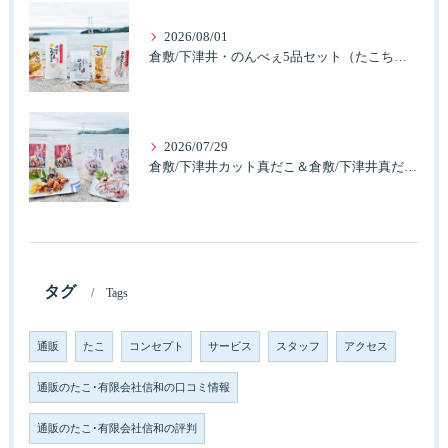
2026/08/01
倉敷/下津井・のんべぇ5品セット（たこちく、たこ玉、味付のり、串酢だこ、味付けけやわらか真だこチーズ）3歳のお子様も大好きなんですよ。
2026/07/29
倉敷/下津井カット真だこ＆倉敷/下津井真だこ唐揚げ・セット人気です。
タグ
Tags
通販
たこ
コンセプト
サービス
スタッフ
アクセス
通販のたこ･有限会社信和の口コミ情報
通販のたこ･有限会社信和の評判