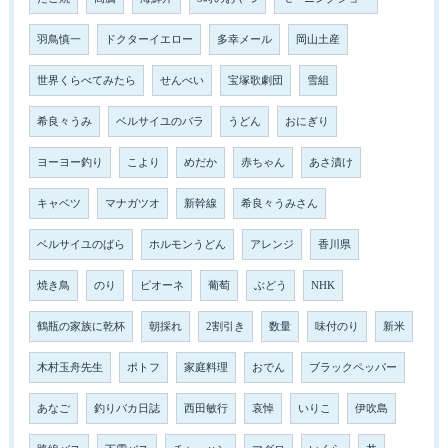
羽鳥慎一
ドクターイエロー
多幸メール
岡山土産
世界くらべてみたら
せんべい
宝塚歌劇団
雪組
希良々うみ
ベルサイユのバラ
うどん
おにぎり
ヨーヨー釣り
こより
めだか
赤ちゃん
あさ漬け
キャベツ
マナガツオ
新幹線
希良々うみさん
ベルサイユのばら
ホルモンうどん
アレンジ
香川県
焼き鳥
のり
ピオーネ
葡萄
ぶどう
NHK
鶴瓶の家族に乾杯
朝採れ
2割引き
数量
味付のり
新米
木村玉舟先生
ポトフ
家庭料理
おでん
ブラックペッパー
あなご
釣りバカ日誌
西田敏行
哀悼
いりこ
伊吹島