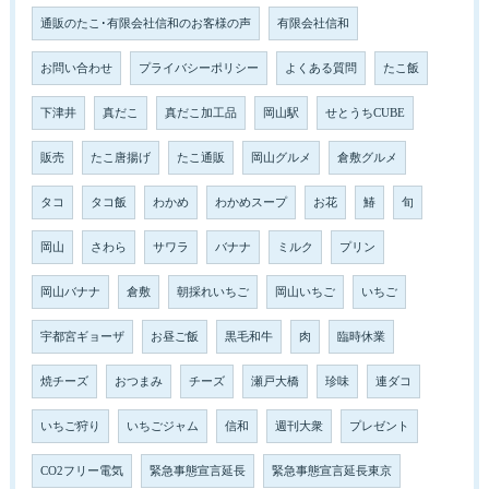
通販のたこ･有限会社信和のお客様の声
有限会社信和
お問い合わせ
プライバシーポリシー
よくある質問
たこ飯
下津井
真だこ
真だこ加工品
岡山駅
せとうちCUBE
販売
たこ唐揚げ
たこ通販
岡山グルメ
倉敷グルメ
タコ
タコ飯
わかめ
わかめスープ
お花
鰆
旬
岡山
さわら
サワラ
バナナ
ミルク
プリン
岡山バナナ
倉敷
朝採れいちご
岡山いちご
いちご
宇都宮ギョーザ
お昼ご飯
黒毛和牛
肉
臨時休業
焼チーズ
おつまみ
チーズ
瀬戸大橋
珍味
連ダコ
いちご狩り
いちごジャム
信和
週刊大衆
プレゼント
CO2フリー電気
緊急事態宣言延長
緊急事態宣言延長東京