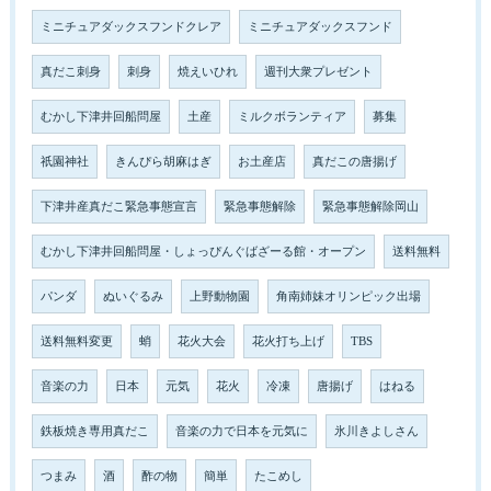
ミニチュアダックスフンドクレア
ミニチュアダックスフンド
真だこ刺身
刺身
焼えいひれ
週刊大衆プレゼント
むかし下津井回船問屋
土産
ミルクボランティア
募集
祇園神社
きんぴら胡麻はぎ
お土産店
真だこの唐揚げ
下津井産真だこ緊急事態宣言
緊急事態解除
緊急事態解除岡山
むかし下津井回船問屋・しょっぴんぐばざーる館・オープン
送料無料
パンダ
ぬいぐるみ
上野動物園
角南姉妹オリンピック出場
送料無料変更
蛸
花火大会
花火打ち上げ
TBS
音楽の力
日本
元気
花火
冷凍
唐揚げ
はねる
鉄板焼き専用真だこ
音楽の力で日本を元気に
氷川きよしさん
つまみ
酒
酢の物
簡単
たこめし