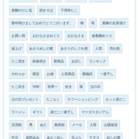
真鯛のだし塩
焼きそば
下津井たこ
新年明けましておめでとうございます。
朝
苺
真鯛の生茶漬け
お買い得
おひなさまめぐり
おひなさま
倉敷雛めぐり
値上げ
あさりめしの素
あさりのしぐれ煮
人気
売れ筋
たこ焼き
鉄板焼き
新商品
お試し
ランキング
やわらか
限定
お徳
人気商品
風物詩
一夜干し
たこ好き
WBC
世界一
好き
孫
父の日
父の日プレゼント
たこちく
ヤフーショッピング
カット真だこ
ラーメン
ギフト
真だこ一夜干し
マツダスタジアム
交流戦
凧
ぬた
無添加
メール
入荷
山陽放送
中元
送料込み
あなごめし
天ぷら
マダコ
めしの素