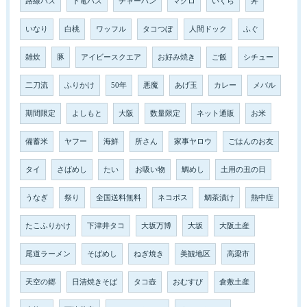
路線バス
下電バス
チャーハン
マグロ
いくら
丼
いなり
白桃
ワッフル
タコつぼ
人間ドック
ふぐ
雑炊
豚
アイビースクエア
お好み焼き
ご飯
シチュー
二刀流
ふりかけ
50年
悪魔
あげ玉
カレー
メバル
期間限定
よしもと
大阪
数量限定
ネット通販
お米
備蓄米
ヤフー
海鮮
所さん
家事ヤロウ
ごはんのお友
タイ
さばめし
たい
お吸い物
鯛めし
土用の丑の日
うなぎ
祭り
全国送料無料
ネコポス
鯛茶漬け
熱中症
たこふりかけ
下津井タコ
大坂万博
大坂
大阪土産
尾道ラーメン
そばめし
ねぎ焼き
美観地区
高梁市
天空の郷
日清焼きそば
タコ壺
おむすび
倉敷土産