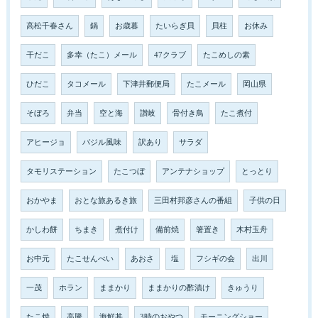
高松千春さん
鍋
お歳暮
たいらぎ貝
貝柱
お休み
干だこ
多幸（たこ）メール
47クラブ
たこめしの素
ひだこ
タコメール
下津井郵便局
たこメール
岡山県
そぼろ
弁当
空と海
讃岐
骨付き鳥
たこ煮付
アヒージョ
バジル風味
訳あり
サラダ
タモリステーション
たこつぼ
アンテナショップ
とっとり
おかやま
おとな旅あるき旅
三田村邦彦さんの番組
子供の日
かしわ餅
ちまき
煮付け
備前焼
箸置き
木村玉舟
お中元
たこせんべい
あおさ
塩
フシギの会
出川
一茂
ホラン
ままかり
ままかりの酢漬け
きゅうり
たこ焼
高騰
海鮮丼
3時のおやつ
モーニングショー