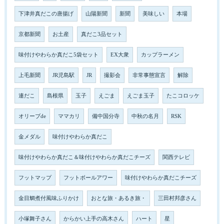
下津井真だこの唐揚げ
山陽新聞
新聞
美味しい
本場
京都新聞
お土産
真だこ3品セット
味付けやわらか真だこ5袋セット
EX大衆
カップラーメン
上毛新聞
JR児島駅
JR
撮影会
非常事態宣言
解除
連だこ
島根県
玉子
えごま
えごま玉子
たこコロッケ
オリーブde
ママカリ
備中国分寺
中秋の名月
RSK
金メダル
味付けやわらか真だこ
味付けやわらか真だこ＆味付けやわらか真だこチーズ
関西テレビ
フットマップ
フットボールアワー
味付けやわらか真だこチーズ
金目鯛煮付風味ふりかけ
おとな旅・あるき旅・
三田村邦彦さん
小塚舞子さん
からかい上手の高木さん
ハート
星