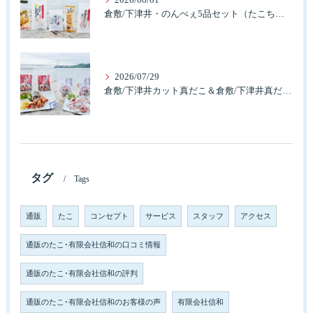
倉敷/下津井・のんべぇ5品セット（たこちく、たこ玉、味付のり、串酢だこ、味付けけやわらか真だこチーズ）3歳のお子様も大好きなんですよ。
2026/07/29
倉敷/下津井カット真だこ＆倉敷/下津井真だこ唐揚げ・セット人気です。
タグ
Tags
通販
たこ
コンセプト
サービス
スタッフ
アクセス
通販のたこ･有限会社信和の口コミ情報
通販のたこ･有限会社信和の評判
通販のたこ･有限会社信和のお客様の声
有限会社信和