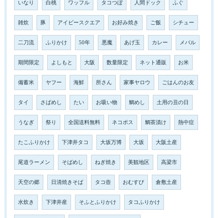
いなり
白桃
ワッフル
タコつぼ
人間ドック
ふぐ
雑炊
豚
アイビースクエア
お好み焼き
ご飯
シチュー
二刀流
ふりかけ
50年
悪魔
あげ玉
カレー
メバル
期間限定
よしもと
大阪
数量限定
ネット通販
お米
備蓄米
ヤフー
海鮮
所さん
家事ヤロウ
ごはんのお友
タイ
さばめし
たい
お吸い物
鯛めし
土用の丑の日
うなぎ
祭り
全国送料無料
ネコポス
鯛茶漬け
熱中症
たこふりかけ
下津井タコ
大坂万博
大坂
大阪土産
尾道ラーメン
そばめし
ねぎ焼き
美観地区
高梁市
天空の郷
日清焼きそば
タコ壺
おむすび
倉敷土産
水炊き
下津井産
そふとふりかけ
タコふりかけ