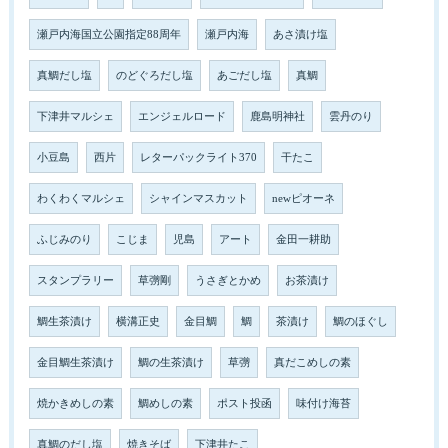
瀬戸内海国立公園指定88周年
瀬戸内海
あさ漬け塩
真鯛だし塩
のどぐろだし塩
あごだし塩
真鯛
下津井マルシェ
エンジェルロード
鹿島明神社
雲丹のり
小豆島
西片
レターパックライト370
干たこ
わくわくマルシェ
シャインマスカット
newピオーネ
ふじみのり
こじま
児島
アート
金田一耕助
スタンプラリー
草彅剛
うさぎとかめ
お茶漬け
鯛生茶漬け
横溝正史
金目鯛
鯛
茶漬け
鯛のほぐし
金目鯛生茶漬け
鯛の生茶漬け
草彅
真だこめしの素
焼かきめしの素
鯛めしの素
ポスト投函
味付け海苔
真鯛のだし塩
焼きそば
下津井たこ