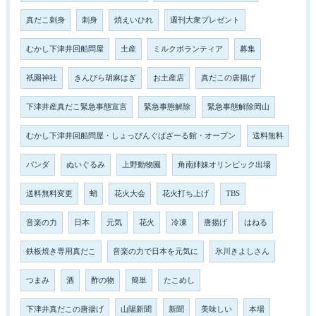
真だこ刺身
刺身
焼えいひれ
週刊大衆プレゼント
むかし下津井回船問屋
土産
ミルクボランティア
募集
祇園神社
きんぴら胡麻はぎ
お土産店
真だこの唐揚げ
下津井産真だこ緊急事態宣言
緊急事態解除
緊急事態解除岡山
むかし下津井回船問屋・しょっぴんぐばざーる館・オープン
送料無料
パンダ
ぬいぐるみ
上野動物園
角南姉妹オリンピック出場
送料無料変更
蛸
花火大会
花火打ち上げ
TBS
音楽の力
日本
元気
花火
冷凍
唐揚げ
はねる
鉄板焼き専用真だこ
音楽の力で日本を元気に
氷川きよしさん
つまみ
酒
酢の物
簡単
たこめし
下津井真だこの唐揚げ
山陽新聞
新聞
美味しい
本場