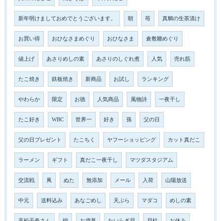
新年明けましておめでとうございます。
朝
苺
真鯛の生茶漬け
お買い得
おひなさまめぐり
おひなさま
倉敷雛めぐり
値上げ
あさりめしの素
あさりのしぐれ煮
人気
売れ筋
たこ焼き
鉄板焼き
新商品
お試し
ランキング
やわらか
限定
お徳
人気商品
風物詩
一夜干し
たこ好き
WBC
世界一
好き
孫
父の日
父の日プレゼント
たこちく
ヤフーショッピング
カット真だこ
ラーメン
ギフト
真だこ一夜干し
マツダスタジアム
交流戦
凧
ぬた
無添加
メール
入荷
山陽放送
中元
送料込み
あなごめし
天ぷら
マダコ
めしの素
高松千春さん
鍋
お歳暮
たいらぎ貝
貝柱
お休み