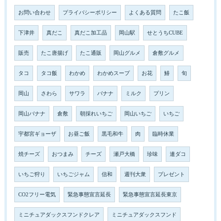
お問い合わせ
プライバシーポリシー
よくある質問
たこ飯
下津井
真だこ
真だこ加工品
岡山駅
せとうちCUBE
販売
たこ唐揚げ
たこ通販
岡山グルメ
倉敷グルメ
タコ
タコ飯
わかめ
わかめスープ
お花
鰆
旬
岡山
さわら
サワラ
バナナ
ミルク
プリン
岡山バナナ
倉敷
朝採れいちご
岡山いちご
いちご
宇都宮ギョーザ
お昼ご飯
黒毛和牛
肉
臨時休業
焼チーズ
おつまみ
チーズ
瀬戸大橋
珍味
連ダコ
いちご狩り
いちごジャム
信和
週刊大衆
プレゼント
CO2フリー電気
緊急事態宣言延長
緊急事態宣言延長東京
ミニチュアダックスフンドクレア
ミニチュアダックスフンド