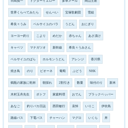
羽鳥慎一
ドクターイエロー
多幸メール
岡山土産
世界くらべてみたら
せんべい
宝塚歌劇団
雪組
希良々うみ
ベルサイユのバラ
うどん
おにぎり
ヨーヨー釣り
こより
めだか
赤ちゃん
あさ漬け
キャベツ
マナガツオ
新幹線
希良々うみさん
ベルサイユのばら
ホルモンうどん
アレンジ
香川県
焼き鳥
のり
ピオーネ
葡萄
ぶどう
NHK
鶴瓶の家族に乾杯
朝採れ
2割引き
数量
味付のり
新米
木村玉舟先生
ポトフ
家庭料理
おでん
ブラックペッパー
あなご
釣りバカ日誌
西田敏行
哀悼
いりこ
伊吹島
路線バス
下電バス
チャーハン
マグロ
いくら
丼