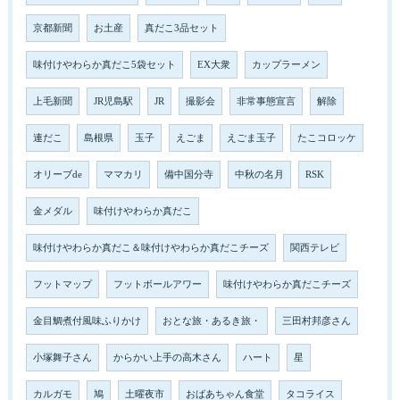
京都新聞
お土産
真だこ3品セット
味付けやわらか真だこ5袋セット
EX大衆
カップラーメン
上毛新聞
JR児島駅
JR
撮影会
非常事態宣言
解除
連だこ
島根県
玉子
えごま
えごま玉子
たこコロッケ
オリーブde
ママカリ
備中国分寺
中秋の名月
RSK
金メダル
味付けやわらか真だこ
味付けやわらか真だこ＆味付けやわらか真だこチーズ
関西テレビ
フットマップ
フットボールアワー
味付けやわらか真だこチーズ
金目鯛煮付風味ふりかけ
おとな旅・あるき旅・
三田村邦彦さん
小塚舞子さん
からかい上手の高木さん
ハート
星
カルガモ
鳩
土曜夜市
おばあちゃん食堂
タコライス