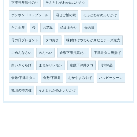
下津井産味付のり
そふとしそわかめふりかけ
ボンボンドロップシール
混ぜご飯の素
そふとわかめふりかけ
たこ土産
桜
お花見
焼ままかり
母の日
母の日プレゼント
タコ好き
味付けけやわらか真だこチーズ完売
ごめんなさい
のんべい
倉敷下津井真だこ
下津井タコ唐揚げ
白いきくらげ
ままかりレモン
倉敷下津井タコ
珍味8品
倉敷/下津井タコ
倉敷/下津井
おかやまみやげ
ハッピーターン
亀田の柿の種
そふとわかめふぃりかけ