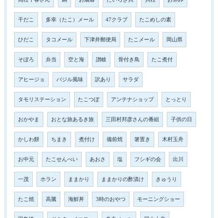
干だこ
多幸（たこ）メール
47クラブ
たこめしの素
ひだこ
タコメール
下津井郵便局
たこメール
岡山県
そぼろ
弁当
空と海
讃岐
骨付き鳥
たこ煮付
アヒージョ
バジル風味
訳あり
サラダ
タモリステーション
たこつぼ
アンテナショップ
とっとり
おかやま
おとな旅あるき旅
三田村邦彦さんの番組
子供の日
かしわ餅
ちまき
煮付け
備前焼
箸置き
木村玉舟
お中元
たこせんべい
あおさ
塩
フシギの会
出川
一茂
ホラン
ままかり
ままかりの酢漬け
きゅうり
たこ焼
高騰
海鮮丼
3時のおやつ
モーニングショー