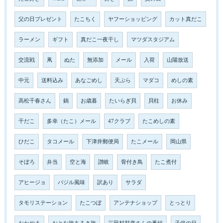
父の日プレゼント
たこちく
ヤフーショッピング
カット真だこ
ラーメン
ギフト
真だこ一夜干し
マツダスタジアム
交流戦
凧
ぬた
無添加
メール
入荷
山陽放送
中元
送料込み
あなごめし
天ぷら
マダコ
めしの素
高松千春さん
鍋
お歳暮
たいらぎ貝
貝柱
お休み
干だこ
多幸（たこ）メール
47クラブ
たこめしの素
ひだこ
タコメール
下津井郵便局
たこメール
岡山県
そぼろ
弁当
空と海
讃岐
骨付き鳥
たこ煮付
アヒージョ
バジル風味
訳あり
サラダ
タモリステーション
たこつぼ
アンテナショップ
とっとり