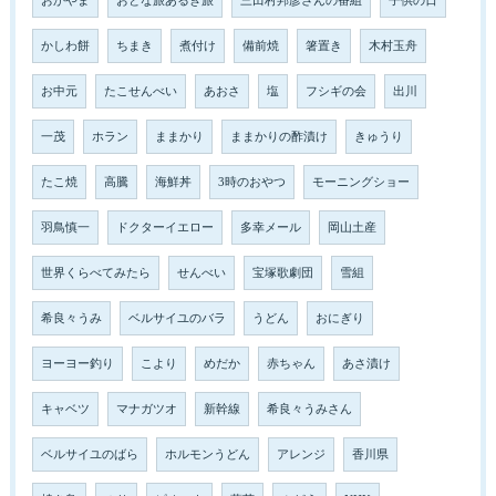
おかやま
おとな旅あるき旅
三田村邦彦さんの番組
子供の日
かしわ餅
ちまき
煮付け
備前焼
箸置き
木村玉舟
お中元
たこせんべい
あおさ
塩
フシギの会
出川
一茂
ホラン
ままかり
ままかりの酢漬け
きゅうり
たこ焼
高騰
海鮮丼
3時のおやつ
モーニングショー
羽鳥慎一
ドクターイエロー
多幸メール
岡山土産
世界くらべてみたら
せんべい
宝塚歌劇団
雪組
希良々うみ
ベルサイユのバラ
うどん
おにぎり
ヨーヨー釣り
こより
めだか
赤ちゃん
あさ漬け
キャベツ
マナガツオ
新幹線
希良々うみさん
ベルサイユのばら
ホルモンうどん
アレンジ
香川県