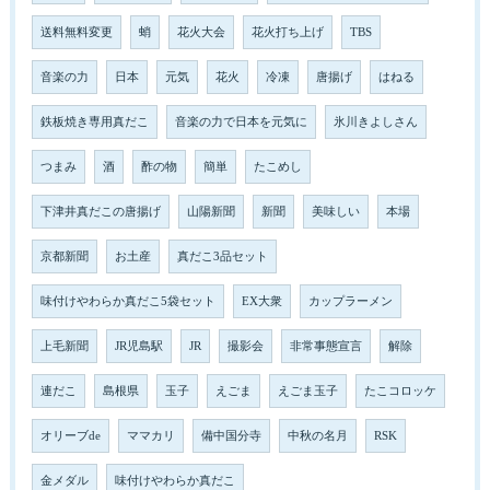
送料無料変更
蛸
花火大会
花火打ち上げ
TBS
音楽の力
日本
元気
花火
冷凍
唐揚げ
はねる
鉄板焼き専用真だこ
音楽の力で日本を元気に
氷川きよしさん
つまみ
酒
酢の物
簡単
たこめし
下津井真だこの唐揚げ
山陽新聞
新聞
美味しい
本場
京都新聞
お土産
真だこ3品セット
味付けやわらか真だこ5袋セット
EX大衆
カップラーメン
上毛新聞
JR児島駅
JR
撮影会
非常事態宣言
解除
連だこ
島根県
玉子
えごま
えごま玉子
たこコロッケ
オリーブde
ママカリ
備中国分寺
中秋の名月
RSK
金メダル
味付けやわらか真だこ