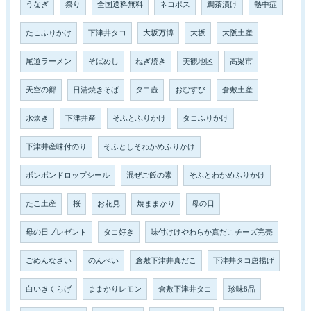
うなぎ
祭り
全国送料無料
ネコポス
鯛茶漬け
熱中症
たこふりかけ
下津井タコ
大坂万博
大坂
大阪土産
尾道ラーメン
そばめし
ねぎ焼き
美観地区
高梁市
天空の郷
日清焼きそば
タコ壺
おむすび
倉敷土産
水炊き
下津井産
そふとふりかけ
タコふりかけ
下津井産味付のり
そふとしそわかめふりかけ
ボンボンドロップシール
混ぜご飯の素
そふとわかめふりかけ
たこ土産
桜
お花見
焼ままかり
母の日
母の日プレゼント
タコ好き
味付けけやわらか真だこチーズ完売
ごめんなさい
のんべい
倉敷下津井真だこ
下津井タコ唐揚げ
白いきくらげ
ままかりレモン
倉敷下津井タコ
珍味8品