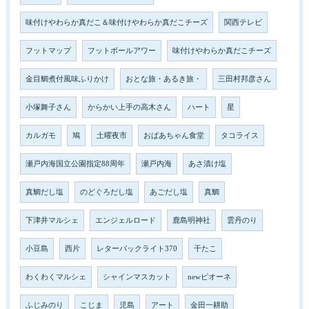
味付けやわらか真だこ＆味付けやわらか真だこチーズ
関西テレビ
フットマップ
フットボールアワー
味付けやわらか真だこチーズ
金目鯛煮付風味ふりかけ
おとな旅・あるき旅・
三田村邦彦さん
小塚舞子さん
からかい上手の高木さん
ハート
星
カルガモ
鳩
土曜夜市
おばあちゃん食堂
タコライス
瀬戸内海国立公園指定88周年
瀬戸内海
あさ漬け塩
真鯛だし塩
のどぐろだし塩
あごだし塩
真鯛
下津井マルシェ
エンジェルロード
鹿島明神社
雲丹のり
小豆島
西片
レターパックライト370
干たこ
わくわくマルシェ
シャインマスカット
newピオーネ
ふじみのり
こじま
児島
アート
金田一耕助