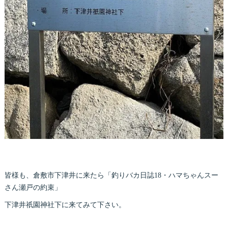
皆様も、倉敷市下津井に来たら「釣りバカ日誌18・ハマちゃんスー
さん瀬戸の約束」
下津井祇園神社下に来てみて下さい。