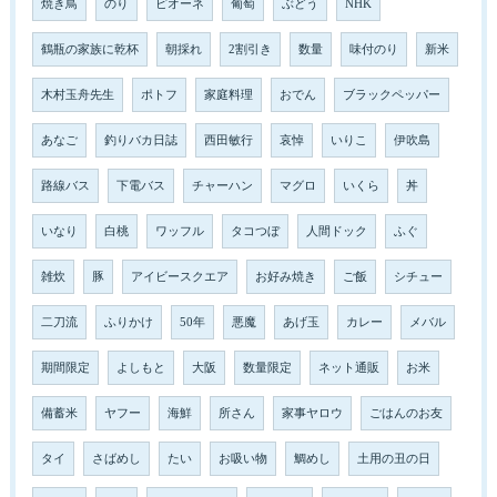
焼き鳥
のり
ピオーネ
葡萄
ぶどう
NHK
鶴瓶の家族に乾杯
朝採れ
2割引き
数量
味付のり
新米
木村玉舟先生
ポトフ
家庭料理
おでん
ブラックペッパー
あなご
釣りバカ日誌
西田敏行
哀悼
いりこ
伊吹島
路線バス
下電バス
チャーハン
マグロ
いくら
丼
いなり
白桃
ワッフル
タコつぼ
人間ドック
ふぐ
雑炊
豚
アイビースクエア
お好み焼き
ご飯
シチュー
二刀流
ふりかけ
50年
悪魔
あげ玉
カレー
メバル
期間限定
よしもと
大阪
数量限定
ネット通販
お米
備蓄米
ヤフー
海鮮
所さん
家事ヤロウ
ごはんのお友
タイ
さばめし
たい
お吸い物
鯛めし
土用の丑の日