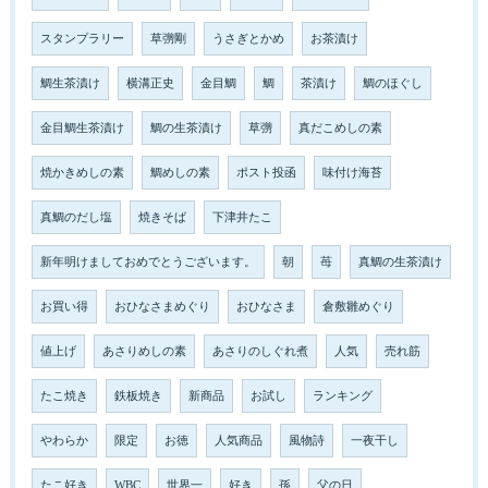
スタンプラリー
草彅剛
うさぎとかめ
お茶漬け
鯛生茶漬け
横溝正史
金目鯛
鯛
茶漬け
鯛のほぐし
金目鯛生茶漬け
鯛の生茶漬け
草彅
真だこめしの素
焼かきめしの素
鯛めしの素
ポスト投函
味付け海苔
真鯛のだし塩
焼きそば
下津井たこ
新年明けましておめでとうございます。
朝
苺
真鯛の生茶漬け
お買い得
おひなさまめぐり
おひなさま
倉敷雛めぐり
値上げ
あさりめしの素
あさりのしぐれ煮
人気
売れ筋
たこ焼き
鉄板焼き
新商品
お試し
ランキング
やわらか
限定
お徳
人気商品
風物詩
一夜干し
たこ好き
WBC
世界一
好き
孫
父の日