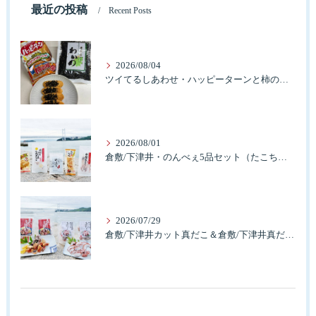
最近の投稿
Recent Posts
2026/08/04
ツイてるしあわせ・ハッピーターンと柿の種とそふとわかめふりかけとタコふりかけ・ハッピーコラボレーション
2026/08/01
倉敷/下津井・のんべぇ5品セット（たこちく、たこ玉、味付のり、串酢だこ、味付けけやわらか真だこチーズ）3歳のお子様も大好きなんですよ。
2026/07/29
倉敷/下津井カット真だこ＆倉敷/下津井真だこ唐揚げ・セット人気です。