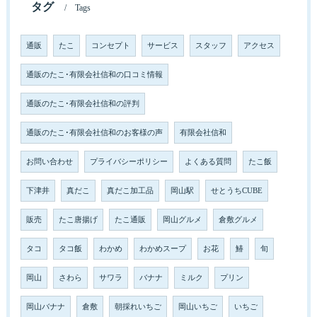
タグ
Tags
通販
たこ
コンセプト
サービス
スタッフ
アクセス
通販のたこ･有限会社信和の口コミ情報
通販のたこ･有限会社信和の評判
通販のたこ･有限会社信和のお客様の声
有限会社信和
お問い合わせ
プライバシーポリシー
よくある質問
たこ飯
下津井
真だこ
真だこ加工品
岡山駅
せとうちCUBE
販売
たこ唐揚げ
たこ通販
岡山グルメ
倉敷グルメ
タコ
タコ飯
わかめ
わかめスープ
お花
鰆
旬
岡山
さわら
サワラ
バナナ
ミルク
プリン
岡山バナナ
倉敷
朝採れいちご
岡山いちご
いちご