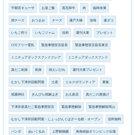
宇都宮ギョーザ
お昼ご飯
黒毛和牛
肉
臨時休業
焼チーズ
おつまみ
チーズ
瀬戸大橋
珍味
連ダコ
いちご狩り
いちごジャム
信和
週刊大衆
プレゼント
CO2フリー電気
緊急事態宣言延長
緊急事態宣言延長東京
ミニチュアダックスフンドクレア
ミニチュアダックスフンド
真だこ刺身
刺身
焼えいひれ
週刊大衆プレゼント
むかし下津井回船問屋
土産
ミルクボランティア
募集
祇園神社
きんぴら胡麻はぎ
お土産店
真だこの唐揚げ
下津井産真だこ緊急事態宣言
緊急事態解除
緊急事態解除岡山
むかし下津井回船問屋・しょっぴんぐばざーる館・オープン
送料無料
パンダ
ぬいぐるみ
上野動物園
角南姉妹オリンピック出場