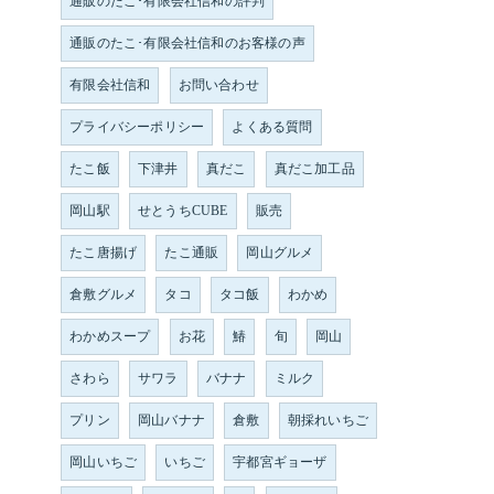
通販のたこ･有限会社信和の評判
通販のたこ･有限会社信和のお客様の声
有限会社信和
お問い合わせ
プライバシーポリシー
よくある質問
たこ飯
下津井
真だこ
真だこ加工品
岡山駅
せとうちCUBE
販売
たこ唐揚げ
たこ通販
岡山グルメ
倉敷グルメ
タコ
タコ飯
わかめ
わかめスープ
お花
鰆
旬
岡山
さわら
サワラ
バナナ
ミルク
プリン
岡山バナナ
倉敷
朝採れいちご
岡山いちご
いちご
宇都宮ギョーザ