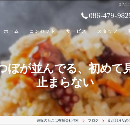
まだ1
086-479-982
ホーム
コンセプト
サービス
スタッフ
コつぼが並んでる、初めて
止まらない
通販のたこは有限会社信和
ブログ
まだ11月な