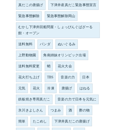
真だこの唐揚げ
下津井産真だこ緊急事態宣言
緊急事態解除
緊急事態解除岡山
むかし下津井回船問屋・しょっぴんぐばざーる
館・オープン
送料無料
パンダ
ぬいぐるみ
上野動物園
角南姉妹オリンピック出場
送料無料変更
蛸
花火大会
花火打ち上げ
TBS
音楽の力
日本
元気
花火
冷凍
唐揚げ
はねる
鉄板焼き専用真だこ
音楽の力で日本を元気に
氷川きよしさん
つまみ
酒
酢の物
簡単
たこめし
下津井真だこの唐揚げ