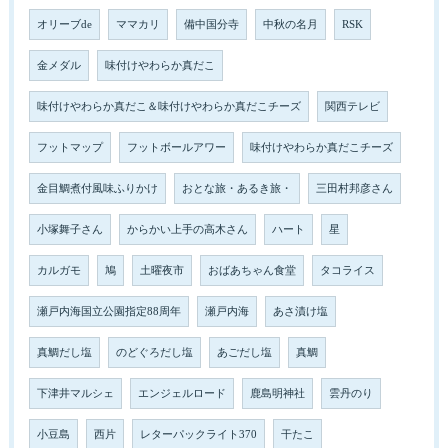
オリーブde
ママカリ
備中国分寺
中秋の名月
RSK
金メダル
味付けやわらか真だこ
味付けやわらか真だこ＆味付けやわらか真だこチーズ
関西テレビ
フットマップ
フットボールアワー
味付けやわらか真だこチーズ
金目鯛煮付風味ふりかけ
おとな旅・あるき旅・
三田村邦彦さん
小塚舞子さん
からかい上手の高木さん
ハート
星
カルガモ
鳩
土曜夜市
おばあちゃん食堂
タコライス
瀬戸内海国立公園指定88周年
瀬戸内海
あさ漬け塩
真鯛だし塩
のどぐろだし塩
あごだし塩
真鯛
下津井マルシェ
エンジェルロード
鹿島明神社
雲丹のり
小豆島
西片
レターパックライト370
干たこ