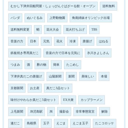
むかし下津井回船問屋・しょっぴんぐばざーる館・オープン
送料無料
パンダ
ぬいぐるみ
上野動物園
角南姉妹オリンピック出場
送料無料変更
蛸
花火大会
花火打ち上げ
TBS
音楽の力
日本
元気
花火
冷凍
唐揚げ
はねる
鉄板焼き専用真だこ
音楽の力で日本を元気に
氷川きよしさん
つまみ
酒
酢の物
簡単
たこめし
下津井真だこの唐揚げ
山陽新聞
新聞
美味しい
本場
京都新聞
お土産
真だこ3品セット
味付けやわらか真だこ5袋セット
EX大衆
カップラーメン
上毛新聞
JR児島駅
JR
撮影会
非常事態宣言
解除
連だこ
島根県
玉子
えごま
えごま玉子
たこコロッケ