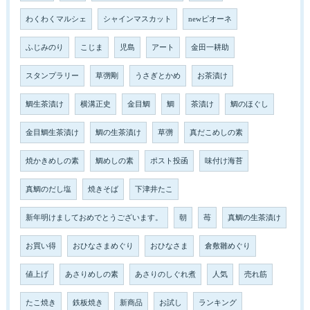
わくわくマルシェ
シャインマスカット
newピオーネ
ふじみのり
こじま
児島
アート
金田一耕助
スタンプラリー
草彅剛
うさぎとかめ
お茶漬け
鯛生茶漬け
横溝正史
金目鯛
鯛
茶漬け
鯛のほぐし
金目鯛生茶漬け
鯛の生茶漬け
草彅
真だこめしの素
焼かきめしの素
鯛めしの素
ポスト投函
味付け海苔
真鯛のだし塩
焼きそば
下津井たこ
新年明けましておめでとうございます。
朝
苺
真鯛の生茶漬け
お買い得
おひなさまめぐり
おひなさま
倉敷雛めぐり
値上げ
あさりめしの素
あさりのしぐれ煮
人気
売れ筋
たこ焼き
鉄板焼き
新商品
お試し
ランキング