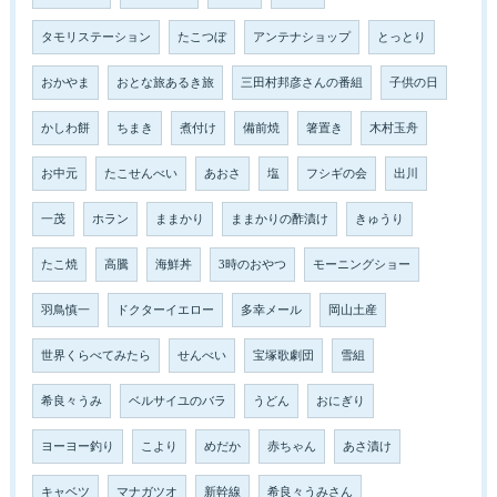
タモリステーション
たこつぼ
アンテナショップ
とっとり
おかやま
おとな旅あるき旅
三田村邦彦さんの番組
子供の日
かしわ餅
ちまき
煮付け
備前焼
箸置き
木村玉舟
お中元
たこせんべい
あおさ
塩
フシギの会
出川
一茂
ホラン
ままかり
ままかりの酢漬け
きゅうり
たこ焼
高騰
海鮮丼
3時のおやつ
モーニングショー
羽鳥慎一
ドクターイエロー
多幸メール
岡山土産
世界くらべてみたら
せんべい
宝塚歌劇団
雪組
希良々うみ
ベルサイユのバラ
うどん
おにぎり
ヨーヨー釣り
こより
めだか
赤ちゃん
あさ漬け
キャベツ
マナガツオ
新幹線
希良々うみさん