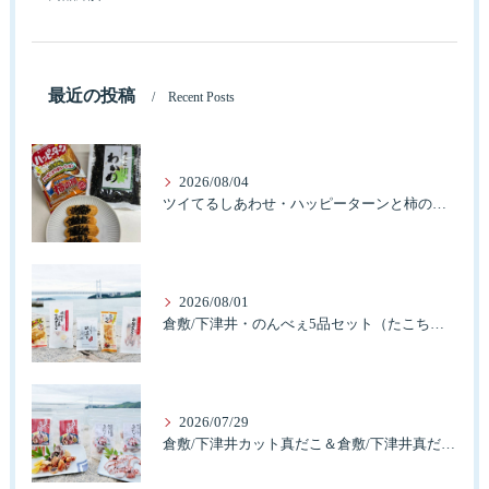
最近の投稿
Recent Posts
2026/08/04
ツイてるしあわせ・ハッピーターンと柿の種とそふとわかめふりかけとタコふりかけ・ハッピーコラボレーション
2026/08/01
倉敷/下津井・のんべぇ5品セット（たこちく、たこ玉、味付のり、串酢だこ、味付けけやわらか真だこチーズ）3歳のお子様も大好きなんですよ。
2026/07/29
倉敷/下津井カット真だこ＆倉敷/下津井真だこ唐揚げ・セット人気です。