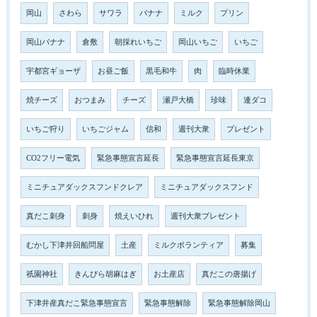
岡山
さわら
サワラ
バナナ
ミルク
プリン
岡山バナナ
倉敷
朝採れいちご
岡山いちご
いちご
宇都宮ギョーザ
お昼ご飯
黒毛和牛
肉
臨時休業
焼チーズ
おつまみ
チーズ
瀬戸大橋
珍味
連ダコ
いちご狩り
いちごジャム
信和
週刊大衆
プレゼント
CO2フリー電気
緊急事態宣言延長
緊急事態宣言延長東京
ミニチュアダックスフンドクレア
ミニチュアダックスフンド
真だこ刺身
刺身
焼えいひれ
週刊大衆プレゼント
むかし下津井回船問屋
土産
ミルクボランティア
募集
祇園神社
きんぴら胡麻はぎ
お土産店
真だこの唐揚げ
下津井産真だこ緊急事態宣言
緊急事態解除
緊急事態解除岡山