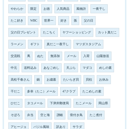
やわらか
限定
お徳
人気商品
風物詩
一夜干し
たこ好き
WBC
世界一
好き
孫
父の日
父の日プレゼント
たこちく
ヤフーショッピング
カット真だこ
ラーメン
ギフト
真だこ一夜干し
マツダスタジアム
交流戦
凧
ぬた
無添加
メール
入荷
山陽放送
中元
送料込み
あなごめし
天ぷら
マダコ
めしの素
高松千春さん
鍋
お歳暮
たいらぎ貝
貝柱
お休み
干だこ
多幸（たこ）メール
47クラブ
たこめしの素
ひだこ
タコメール
下津井郵便局
たこメール
岡山県
そぼろ
弁当
空と海
讃岐
骨付き鳥
たこ煮付
アヒージョ
バジル風味
訳あり
サラダ