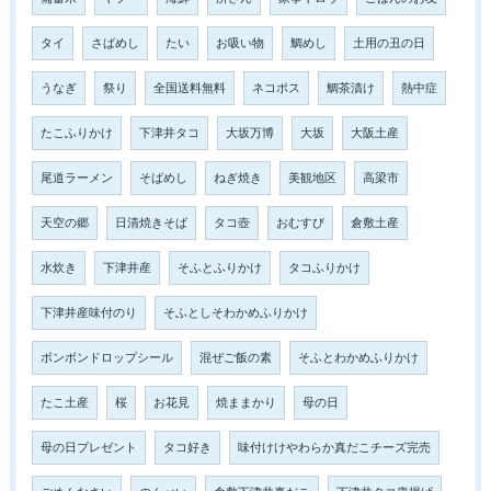
タイ
さばめし
たい
お吸い物
鯛めし
土用の丑の日
うなぎ
祭り
全国送料無料
ネコポス
鯛茶漬け
熱中症
たこふりかけ
下津井タコ
大坂万博
大坂
大阪土産
尾道ラーメン
そばめし
ねぎ焼き
美観地区
高梁市
天空の郷
日清焼きそば
タコ壺
おむすび
倉敷土産
水炊き
下津井産
そふとふりかけ
タコふりかけ
下津井産味付のり
そふとしそわかめふりかけ
ボンボンドロップシール
混ぜご飯の素
そふとわかめふりかけ
たこ土産
桜
お花見
焼ままかり
母の日
母の日プレゼント
タコ好き
味付けけやわらか真だこチーズ完売