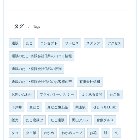
タグ
Tags
通販
たこ
コンセプト
サービス
スタッフ
アクセス
通販のたこ･有限会社信和の口コミ情報
通販のたこ･有限会社信和の評判
通販のたこ･有限会社信和のお客様の声
有限会社信和
お問い合わせ
プライバシーポリシー
よくある質問
たこ飯
下津井
真だこ
真だこ加工品
岡山駅
せとうちCUBE
販売
たこ唐揚げ
たこ通販
岡山グルメ
倉敷グルメ
タコ
タコ飯
わかめ
わかめスープ
お花
鰆
旬