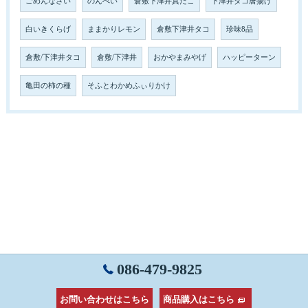
ごめんなさい
のんべい
倉敷下津井真だこ
下津井タコ唐揚げ
白いきくらげ
ままかりレモン
倉敷下津井タコ
珍味8品
倉敷/下津井タコ
倉敷/下津井
おかやまみやげ
ハッピーターン
亀田の柿の種
そふとわかめふぃりかけ
086-479-9825
お問い合わせはこちら
商品購入はこちら