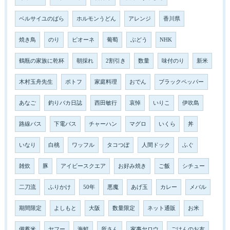
ベルサイユのばら
ホルモンうどん
アレンジ
香川県
焼き鳥
のり
ピオーネ
葡萄
ぶどう
NHK
鶴瓶の家族に乾杯
朝採れ
2割引き
数量
味付のり
新米
木村玉舟先生
ポトフ
家庭料理
おでん
ブラックペッパー
あなご
釣りバカ日誌
西田敏行
哀悼
いりこ
伊吹島
路線バス
下電バス
チャーハン
マグロ
いくら
丼
いなり
白桃
ワッフル
タコつぼ
人間ドック
ふぐ
雑炊
豚
アイビースクエア
お好み焼き
ご飯
シチュー
二刀流
ふりかけ
50年
悪魔
あげ玉
カレー
メバル
期間限定
よしもと
大阪
数量限定
ネット通販
お米
備蓄米
ヤフー
海鮮
所さん
家事ヤロウ
ごはんのお友