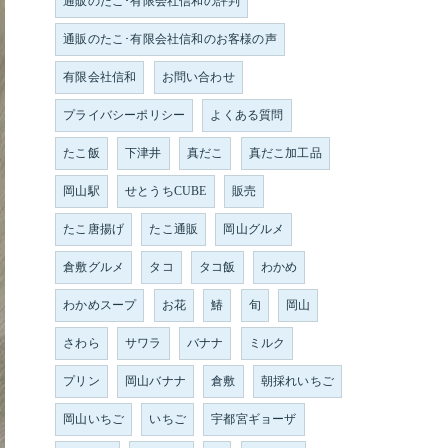
通販のたこ･有限会社信和の評判
通販のたこ･有限会社信和のお客様の声
有限会社信和
お問い合わせ
プライバシーポリシー
よくある質問
たこ飯
下津井
真だこ
真だこ加工品
岡山駅
せとうちCUBE
販売
たこ唐揚げ
たこ通販
岡山グルメ
倉敷グルメ
タコ
タコ飯
わかめ
わかめスープ
お花
鰆
旬
岡山
さわら
サワラ
バナナ
ミルク
プリン
岡山バナナ
倉敷
朝採れいちご
岡山いちご
いちご
宇都宮ギョーザ