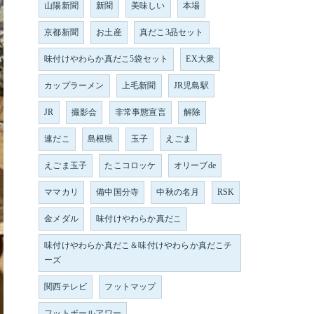
山陽新聞
新聞
美味しい
本場
京都新聞
お土産
真だこ3品セット
味付けやわらか真だこ5袋セット
EX大衆
カップラーメン
上毛新聞
JR児島駅
JR
撮影会
非常事態宣言
解除
連だこ
島根県
玉子
えごま
えごま玉子
たこコロッケ
オリーブde
ママカリ
備中国分寺
中秋の名月
RSK
金メダル
味付けやわらか真だこ
味付けやわらか真だこ＆味付けやわらか真だこチ
ーズ
関西テレビ
フットマップ
フットボールアワー