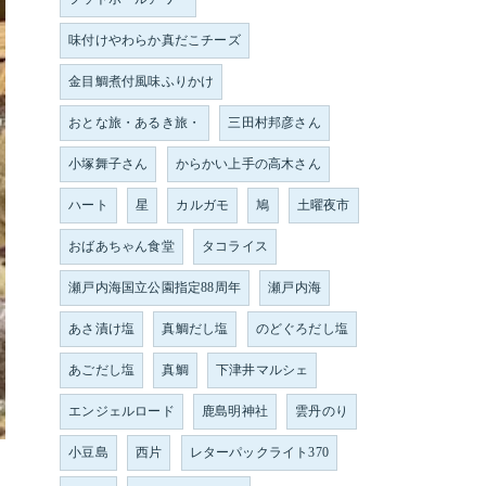
味付けやわらか真だこチーズ
金目鯛煮付風味ふりかけ
おとな旅・あるき旅・
三田村邦彦さん
小塚舞子さん
からかい上手の高木さん
ハート
星
カルガモ
鳩
土曜夜市
おばあちゃん食堂
タコライス
瀬戸内海国立公園指定88周年
瀬戸内海
あさ漬け塩
真鯛だし塩
のどぐろだし塩
あごだし塩
真鯛
下津井マルシェ
エンジェルロード
鹿島明神社
雲丹のり
小豆島
西片
レターパックライト370