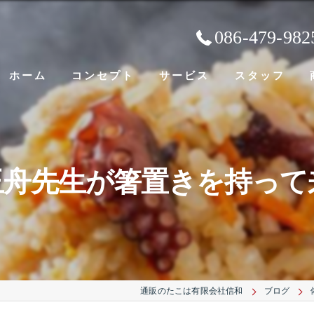
086-479-982
ホーム
コンセプト
サービス
スタッフ
玉舟先生が箸置きを持って
通販のたこは有限会社信和
ブログ