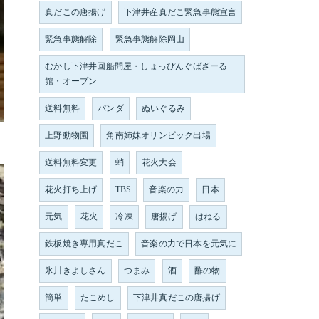
真だこの唐揚げ
下津井産真だこ緊急事態宣言
緊急事態解除
緊急事態解除岡山
むかし下津井回船問屋・しょっぴんぐばざーる
館・オープン
送料無料
パンダ
ぬいぐるみ
上野動物園
角南姉妹オリンピック出場
送料無料変更
蛸
花火大会
花火打ち上げ
TBS
音楽の力
日本
元気
花火
冷凍
唐揚げ
はねる
鉄板焼き専用真だこ
音楽の力で日本を元気に
氷川きよしさん
つまみ
酒
酢の物
簡単
たこめし
下津井真だこの唐揚げ