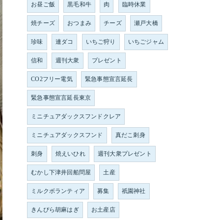
お昼ご飯
黒毛和牛
肉
臨時休業
焼チーズ
おつまみ
チーズ
瀬戸大橋
珍味
連ダコ
いちご狩り
いちごジャム
信和
週刊大衆
プレゼント
CO2フリー電気
緊急事態宣言延長
緊急事態宣言延長東京
ミニチュアダックスフンドクレア
ミニチュアダックスフンド
真だこ刺身
刺身
焼えいひれ
週刊大衆プレゼント
むかし下津井回船問屋
土産
ミルクボランティア
募集
祇園神社
きんぴら胡麻はぎ
お土産店