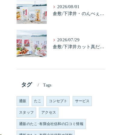
2026/08/01
倉敷/下津井・のんべぇ5品セット（たこちく、たこ玉、味付のり、串酢だこ、味付けけやわらか真だこチーズ）3歳のお子様も大好きなんですよ。
2026/07/29
倉敷/下津井カット真だこ＆倉敷/下津井真だこ唐揚げ・セット人気です。
タグ
Tags
通販
たこ
コンセプト
サービス
スタッフ
アクセス
通販のたこ･有限会社信和の口コミ情報