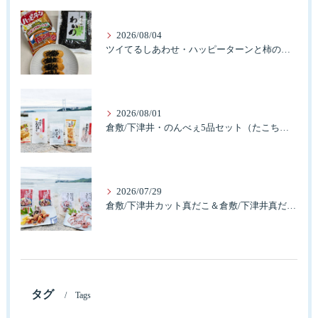
2026/08/04
ツイてるしあわせ・ハッピーターンと柿の種とそふとわかめふりかけとタコふりかけ・ハッピーコラボレーション
2026/08/01
倉敷/下津井・のんべぇ5品セット（たこちく、たこ玉、味付のり、串酢だこ、味付けけやわらか真だこチーズ）3歳のお子様も大好きなんですよ。
2026/07/29
倉敷/下津井カット真だこ＆倉敷/下津井真だこ唐揚げ・セット人気です。
タグ
Tags