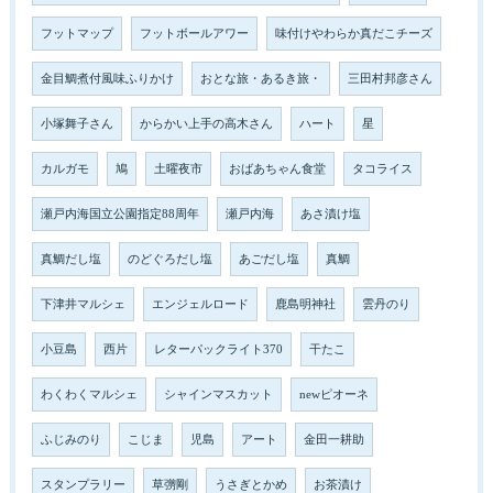
フットマップ
フットボールアワー
味付けやわらか真だこチーズ
金目鯛煮付風味ふりかけ
おとな旅・あるき旅・
三田村邦彦さん
小塚舞子さん
からかい上手の高木さん
ハート
星
カルガモ
鳩
土曜夜市
おばあちゃん食堂
タコライス
瀬戸内海国立公園指定88周年
瀬戸内海
あさ漬け塩
真鯛だし塩
のどぐろだし塩
あごだし塩
真鯛
下津井マルシェ
エンジェルロード
鹿島明神社
雲丹のり
小豆島
西片
レターパックライト370
干たこ
わくわくマルシェ
シャインマスカット
newピオーネ
ふじみのり
こじま
児島
アート
金田一耕助
スタンプラリー
草彅剛
うさぎとかめ
お茶漬け