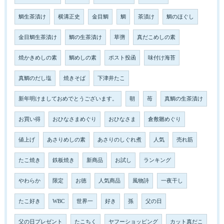
鯛生茶漬け
横溝正史
金目鯛
鯛
茶漬け
鯛のほぐし
金目鯛生茶漬け
鯛の生茶漬け
草彅
真だこめしの素
焼かきめしの素
鯛めしの素
ポスト投函
味付け海苔
真鯛のだし塩
焼きそば
下津井たこ
新年明けましておめでとうございます。
朝
苺
真鯛の生茶漬け
お買い得
おひなさまめぐり
おひなさま
倉敷雛めぐり
値上げ
あさりめしの素
あさりのしぐれ煮
人気
売れ筋
たこ焼き
鉄板焼き
新商品
お試し
ランキング
やわらか
限定
お徳
人気商品
風物詩
一夜干し
たこ好き
WBC
世界一
好き
孫
父の日
父の日プレゼント
たこちく
ヤフーショッピング
カット真だこ