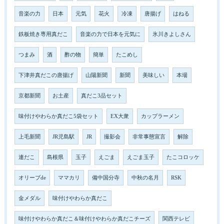
音楽の力
日本
元気
花火
冷凍
唐揚げ
はねる
鉄板焼き専用真だこ
音楽の力で日本を元気に
氷川きよしさん
つまみ
酒
酢の物
簡単
たこめし
下津井真だこの唐揚げ
山陽新聞
新聞
美味しい
本場
京都新聞
お土産
真だこ3品セット
味付けやわらか真だこ5袋セット
EX大衆
カップラーメン
上毛新聞
JR児島駅
JR
撮影会
非常事態宣言
解除
連だこ
島根県
玉子
えごま
えごま玉子
たこコロッケ
オリーブde
ママカリ
備中国分寺
中秋の名月
RSK
金メダル
味付けやわらか真だこ
味付けやわらか真だこ＆味付けやわらか真だこチーズ
関西テレビ