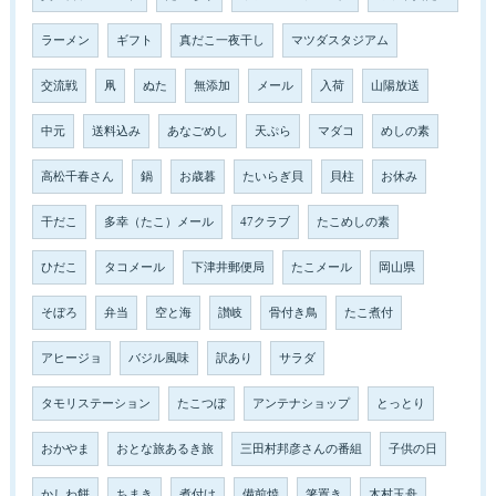
ラーメン
ギフト
真だこ一夜干し
マツダスタジアム
交流戦
凧
ぬた
無添加
メール
入荷
山陽放送
中元
送料込み
あなごめし
天ぷら
マダコ
めしの素
高松千春さん
鍋
お歳暮
たいらぎ貝
貝柱
お休み
干だこ
多幸（たこ）メール
47クラブ
たこめしの素
ひだこ
タコメール
下津井郵便局
たこメール
岡山県
そぼろ
弁当
空と海
讃岐
骨付き鳥
たこ煮付
アヒージョ
バジル風味
訳あり
サラダ
タモリステーション
たこつぼ
アンテナショップ
とっとり
おかやま
おとな旅あるき旅
三田村邦彦さんの番組
子供の日
かしわ餅
ちまき
煮付け
備前焼
箸置き
木村玉舟