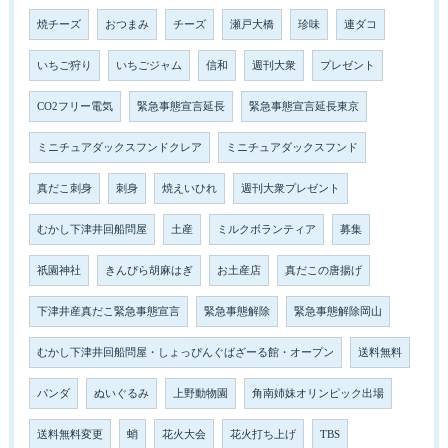
焼チーズ
おつまみ
チーズ
瀬戸大橋
珍味
連ダコ
いちご狩り
いちごジャム
信和
週刊大衆
プレゼント
CO2フリー電気
緊急事態宣言延長
緊急事態宣言延長東京
ミニチュアダックスフンドクレア
ミニチュアダックスフンド
真だこ刺身
刺身
焼えいひれ
週刊大衆プレゼント
むかし下津井回船問屋
土産
ミルクボランティア
募集
祇園神社
きんぴら胡麻はぎ
お土産店
真だこの唐揚げ
下津井産真だこ緊急事態宣言
緊急事態解除
緊急事態解除岡山
むかし下津井回船問屋・しょっぴんぐばざーる館・オープン
送料無料
パンダ
ぬいぐるみ
上野動物園
角南姉妹オリンピック出場
送料無料変更
蛸
花火大会
花火打ち上げ
TBS