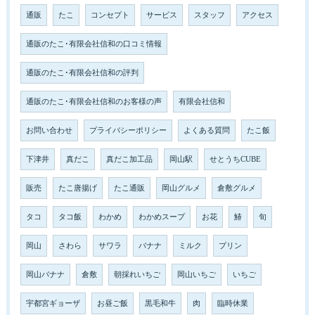
通販
たこ
コンセプト
サービス
スタッフ
アクセス
通販のたこ･有限会社信和の口コミ情報
通販のたこ･有限会社信和の評判
通販のたこ･有限会社信和のお客様の声
有限会社信和
お問い合わせ
プライバシーポリシー
よくある質問
たこ飯
下津井
真だこ
真だこ加工品
岡山駅
せとうちCUBE
販売
たこ唐揚げ
たこ通販
岡山グルメ
倉敷グルメ
タコ
タコ飯
わかめ
わかめスープ
お花
鰆
旬
岡山
さわら
サワラ
バナナ
ミルク
プリン
岡山バナナ
倉敷
朝採れいちご
岡山いちご
いちご
宇都宮ギョーザ
お昼ご飯
黒毛和牛
肉
臨時休業