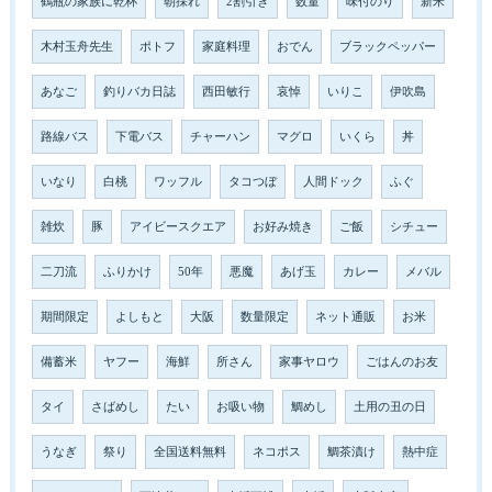
鶴瓶の家族に乾杯
朝採れ
2割引き
数量
味付のり
新米
木村玉舟先生
ポトフ
家庭料理
おでん
ブラックペッパー
あなご
釣りバカ日誌
西田敏行
哀悼
いりこ
伊吹島
路線バス
下電バス
チャーハン
マグロ
いくら
丼
いなり
白桃
ワッフル
タコつぼ
人間ドック
ふぐ
雑炊
豚
アイビースクエア
お好み焼き
ご飯
シチュー
二刀流
ふりかけ
50年
悪魔
あげ玉
カレー
メバル
期間限定
よしもと
大阪
数量限定
ネット通販
お米
備蓄米
ヤフー
海鮮
所さん
家事ヤロウ
ごはんのお友
タイ
さばめし
たい
お吸い物
鯛めし
土用の丑の日
うなぎ
祭り
全国送料無料
ネコポス
鯛茶漬け
熱中症