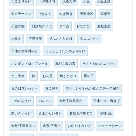
たこふりかけ
下津井タコ
大坂万博
大坂
大阪土産
尾道ラーメン
そばめし
ねぎ焼き
美観地区
高梁市
天空の郷
日清焼きそば
タコ壺
おむすび
倉敷土産
水炊き
下津井産
そふとふりかけ
タコふりかけ
下津井産味付のり
そふとしそわかめふりかけ
ボンボンドロップシール
混ぜご飯の素
そふとわかめふりかけ
たこ土産
桜
お花見
焼ままかり
母の日
母の日プレゼント
タコ好き
味付けけやわらか真だこチーズ完売
ごめんなさい
のんべい
倉敷下津井真だこ
下津井タコ唐揚げ
白いきくらげ
ままかりレモン
倉敷下津井タコ
珍味8品
倉敷/下津井タコ
倉敷/下津井
おかやまみやげ
ハッピーターン