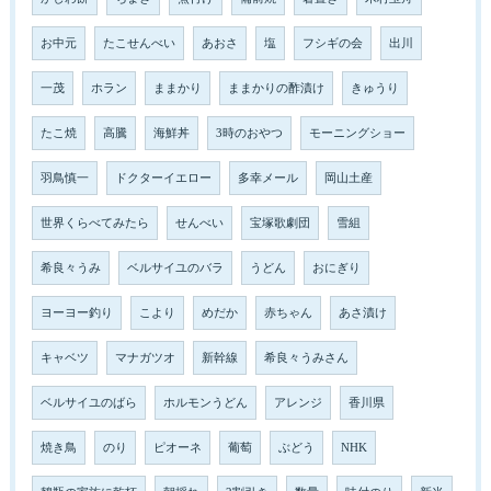
お中元
たこせんべい
あおさ
塩
フシギの会
出川
一茂
ホラン
ままかり
ままかりの酢漬け
きゅうり
たこ焼
高騰
海鮮丼
3時のおやつ
モーニングショー
羽鳥慎一
ドクターイエロー
多幸メール
岡山土産
世界くらべてみたら
せんべい
宝塚歌劇団
雪組
希良々うみ
ベルサイユのバラ
うどん
おにぎり
ヨーヨー釣り
こより
めだか
赤ちゃん
あさ漬け
キャベツ
マナガツオ
新幹線
希良々うみさん
ベルサイユのばら
ホルモンうどん
アレンジ
香川県
焼き鳥
のり
ピオーネ
葡萄
ぶどう
NHK