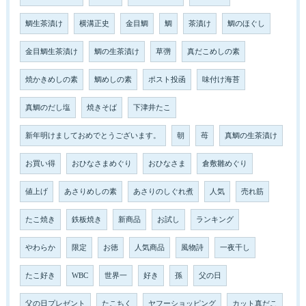
鯛生茶漬け
横溝正史
金目鯛
鯛
茶漬け
鯛のほぐし
金目鯛生茶漬け
鯛の生茶漬け
草彅
真だこめしの素
焼かきめしの素
鯛めしの素
ポスト投函
味付け海苔
真鯛のだし塩
焼きそば
下津井たこ
新年明けましておめでとうございます。
朝
苺
真鯛の生茶漬け
お買い得
おひなさまめぐり
おひなさま
倉敷雛めぐり
値上げ
あさりめしの素
あさりのしぐれ煮
人気
売れ筋
たこ焼き
鉄板焼き
新商品
お試し
ランキング
やわらか
限定
お徳
人気商品
風物詩
一夜干し
たこ好き
WBC
世界一
好き
孫
父の日
父の日プレゼント
たこちく
ヤフーショッピング
カット真だこ