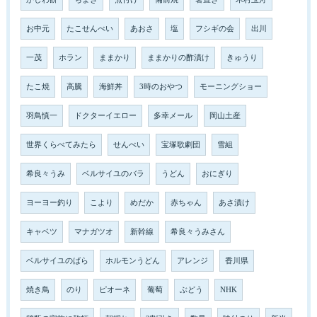
お中元
たこせんべい
あおさ
塩
フシギの会
出川
一茂
ホラン
ままかり
ままかりの酢漬け
きゅうり
たこ焼
高騰
海鮮丼
3時のおやつ
モーニングショー
羽鳥慎一
ドクターイエロー
多幸メール
岡山土産
世界くらべてみたら
せんべい
宝塚歌劇団
雪組
希良々うみ
ベルサイユのバラ
うどん
おにぎり
ヨーヨー釣り
こより
めだか
赤ちゃん
あさ漬け
キャベツ
マナガツオ
新幹線
希良々うみさん
ベルサイユのばら
ホルモンうどん
アレンジ
香川県
焼き鳥
のり
ピオーネ
葡萄
ぶどう
NHK