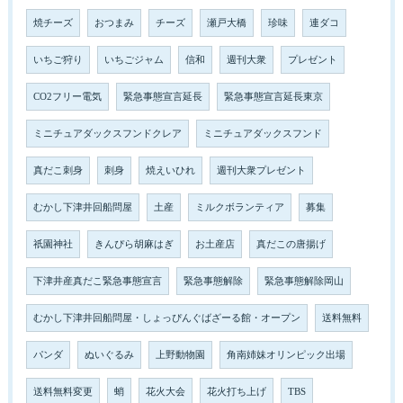
焼チーズ
おつまみ
チーズ
瀬戸大橋
珍味
連ダコ
いちご狩り
いちごジャム
信和
週刊大衆
プレゼント
CO2フリー電気
緊急事態宣言延長
緊急事態宣言延長東京
ミニチュアダックスフンドクレア
ミニチュアダックスフンド
真だこ刺身
刺身
焼えいひれ
週刊大衆プレゼント
むかし下津井回船問屋
土産
ミルクボランティア
募集
祇園神社
きんぴら胡麻はぎ
お土産店
真だこの唐揚げ
下津井産真だこ緊急事態宣言
緊急事態解除
緊急事態解除岡山
むかし下津井回船問屋・しょっぴんぐばざーる館・オープン
送料無料
パンダ
ぬいぐるみ
上野動物園
角南姉妹オリンピック出場
送料無料変更
蛸
花火大会
花火打ち上げ
TBS