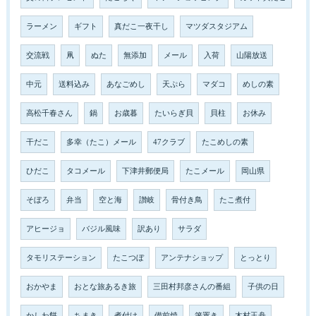
ラーメン
ギフト
真だこ一夜干し
マツダスタジアム
交流戦
凧
ぬた
無添加
メール
入荷
山陽放送
中元
送料込み
あなごめし
天ぷら
マダコ
めしの素
高松千春さん
鍋
お歳暮
たいらぎ貝
貝柱
お休み
干だこ
多幸（たこ）メール
47クラブ
たこめしの素
ひだこ
タコメール
下津井郵便局
たこメール
岡山県
そぼろ
弁当
空と海
讃岐
骨付き鳥
たこ煮付
アヒージョ
バジル風味
訳あり
サラダ
タモリステーション
たこつぼ
アンテナショップ
とっとり
おかやま
おとな旅あるき旅
三田村邦彦さんの番組
子供の日
かしわ餅
ちまき
煮付け
備前焼
箸置き
木村玉舟