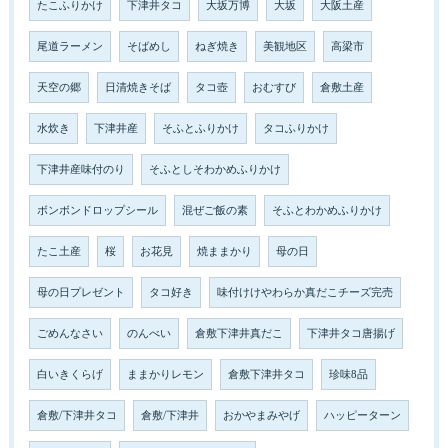
たこふりかけ
下津井タコ
大坂万博
大坂
大阪土産
尾道ラーメン
そばめし
ねぎ焼き
美観地区
高梁市
天空の郷
日清焼きそば
タコ壺
おむすび
倉敷土産
水炊き
下津井産
そふとふりかけ
タコふりかけ
下津井産味付のり
そふとしそわかめふりかけ
ボンボンドロップシール
混ぜご飯の素
そふとわかめふりかけ
たこ土産
桜
お花見
焼ままかり
母の日
母の日プレゼント
タコ好き
味付けけやわらか真だこチーズ完売
ごめんなさい
のんべい
倉敷下津井真だこ
下津井タコ唐揚げ
白いきくらげ
ままかりレモン
倉敷下津井タコ
珍味8品
倉敷/下津井タコ
倉敷/下津井
おかやまみやげ
ハッピーターン