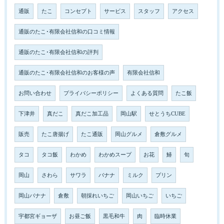
通販
たこ
コンセプト
サービス
スタッフ
アクセス
通販のたこ･有限会社信和の口コミ情報
通販のたこ･有限会社信和の評判
通販のたこ･有限会社信和のお客様の声
有限会社信和
お問い合わせ
プライバシーポリシー
よくある質問
たこ飯
下津井
真だこ
真だこ加工品
岡山駅
せとうちCUBE
販売
たこ唐揚げ
たこ通販
岡山グルメ
倉敷グルメ
タコ
タコ飯
わかめ
わかめスープ
お花
鰆
旬
岡山
さわら
サワラ
バナナ
ミルク
プリン
岡山バナナ
倉敷
朝採れいちご
岡山いちご
いちご
宇都宮ギョーザ
お昼ご飯
黒毛和牛
肉
臨時休業