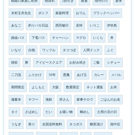
鶴瓶の家族に乾杯
朝採れ
2割引き
数量
味付のり
新米
木村玉舟先生
ポトフ
家庭料理
おでん
ブラックペッパー
あなご
釣りバカ日誌
西田敏行
哀悼
いりこ
伊吹島
路線バス
下電バス
チャーハン
マグロ
いくら
丼
いなり
白桃
ワッフル
タコつぼ
人間ドック
ふぐ
雑炊
豚
アイビースクエア
お好み焼き
ご飯
シチュー
二刀流
ふりかけ
50年
悪魔
あげ玉
カレー
メバル
期間限定
よしもと
大阪
数量限定
ネット通販
お米
備蓄米
ヤフー
海鮮
所さん
家事ヤロウ
ごはんのお友
タイ
さばめし
たい
お吸い物
鯛めし
土用の丑の日
うなぎ
祭り
全国送料無料
ネコポス
鯛茶漬け
熱中症