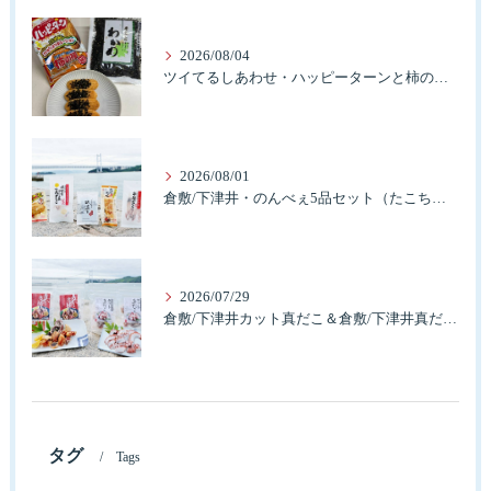
2026/08/04
ツイてるしあわせ・ハッピーターンと柿の種とそふとわかめふりかけとタコふりかけ・ハッピーコラボレーション
2026/08/01
倉敷/下津井・のんべぇ5品セット（たこちく、たこ玉、味付のり、串酢だこ、味付けけやわらか真だこチーズ）3歳のお子様も大好きなんですよ。
2026/07/29
倉敷/下津井カット真だこ＆倉敷/下津井真だこ唐揚げ・セット人気です。
タグ
Tags