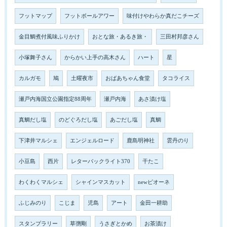
フットマップ
フットボールアワー
味付けやわらか真だこチーズ
金目鯛煮付風味ふりかけ
おとな旅・あるき旅・
三田村邦彦さん
小塚舞子さん
からかい上手の高木さん
ハート
星
カルガモ
鳩
土曜夜市
おばあちゃん食堂
タコライス
瀬戸内海国立公園指定88周年
瀬戸内海
あさ漬け塩
真鯛だし塩
のどぐろだし塩
あごだし塩
真鯛
下津井マルシェ
エンジェルロード
鹿島明神社
雲丹のり
小豆島
西片
レターパックライト370
干たこ
わくわくマルシェ
シャインマスカット
newピオーネ
ふじみのり
こじま
児島
アート
金田一耕助
スタンプラリー
草彅剛
うさぎとかめ
お茶漬け