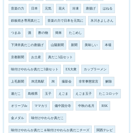
音楽の力
日本
元気
花火
冷凍
唐揚げ
はねる
鉄板焼き専用真だこ
音楽の力で日本を元気に
氷川きよしさん
つまみ
酒
酢の物
簡単
たこめし
下津井真だこの唐揚げ
山陽新聞
新聞
美味しい
本場
京都新聞
お土産
真だこ3品セット
味付けやわらか真だこ5袋セット
EX大衆
カップラーメン
上毛新聞
JR児島駅
JR
撮影会
非常事態宣言
解除
連だこ
島根県
玉子
えごま
えごま玉子
たこコロッケ
オリーブde
ママカリ
備中国分寺
中秋の名月
RSK
金メダル
味付けやわらか真だこ
味付けやわらか真だこ＆味付けやわらか真だこチーズ
関西テレビ