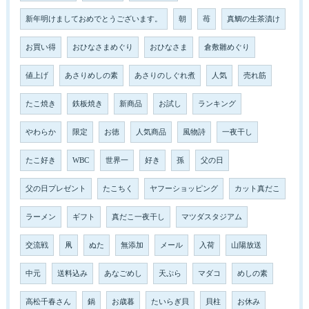
新年明けましておめでとうございます。
朝
苺
真鯛の生茶漬け
お買い得
おひなさまめぐり
おひなさま
倉敷雛めぐり
値上げ
あさりめしの素
あさりのしぐれ煮
人気
売れ筋
たこ焼き
鉄板焼き
新商品
お試し
ランキング
やわらか
限定
お徳
人気商品
風物詩
一夜干し
たこ好き
WBC
世界一
好き
孫
父の日
父の日プレゼント
たこちく
ヤフーショッピング
カット真だこ
ラーメン
ギフト
真だこ一夜干し
マツダスタジアム
交流戦
凧
ぬた
無添加
メール
入荷
山陽放送
中元
送料込み
あなごめし
天ぷら
マダコ
めしの素
高松千春さん
鍋
お歳暮
たいらぎ貝
貝柱
お休み