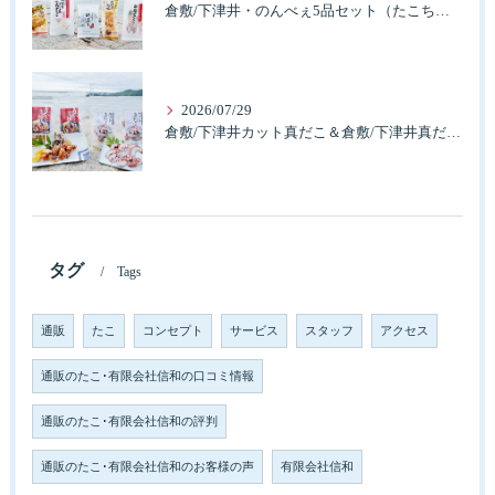
倉敷/下津井・のんべぇ5品セット（たこちく、たこ玉、味付のり、串酢だこ、味付けけやわらか真だこチーズ）3歳のお子様も大好きなんですよ。
2026/07/29
倉敷/下津井カット真だこ＆倉敷/下津井真だこ唐揚げ・セット人気です。
タグ
Tags
通販
たこ
コンセプト
サービス
スタッフ
アクセス
通販のたこ･有限会社信和の口コミ情報
通販のたこ･有限会社信和の評判
通販のたこ･有限会社信和のお客様の声
有限会社信和