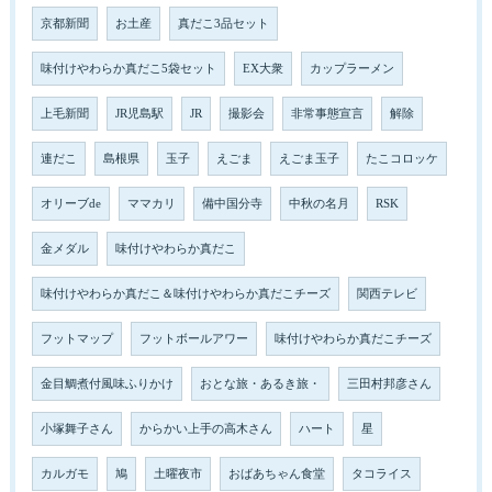
京都新聞
お土産
真だこ3品セット
味付けやわらか真だこ5袋セット
EX大衆
カップラーメン
上毛新聞
JR児島駅
JR
撮影会
非常事態宣言
解除
連だこ
島根県
玉子
えごま
えごま玉子
たこコロッケ
オリーブde
ママカリ
備中国分寺
中秋の名月
RSK
金メダル
味付けやわらか真だこ
味付けやわらか真だこ＆味付けやわらか真だこチーズ
関西テレビ
フットマップ
フットボールアワー
味付けやわらか真だこチーズ
金目鯛煮付風味ふりかけ
おとな旅・あるき旅・
三田村邦彦さん
小塚舞子さん
からかい上手の高木さん
ハート
星
カルガモ
鳩
土曜夜市
おばあちゃん食堂
タコライス