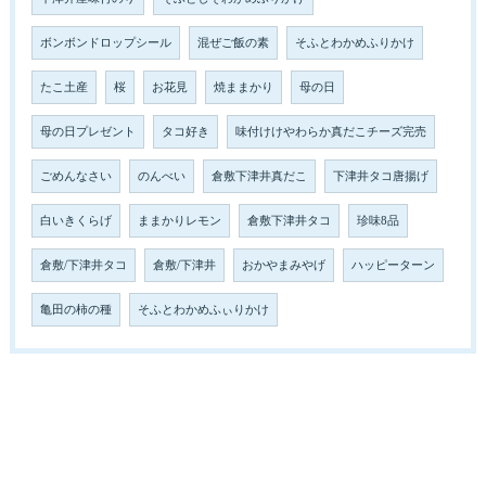
ボンボンドロップシール
混ぜご飯の素
そふとわかめふりかけ
たこ土産
桜
お花見
焼ままかり
母の日
母の日プレゼント
タコ好き
味付けけやわらか真だこチーズ完売
ごめんなさい
のんべい
倉敷下津井真だこ
下津井タコ唐揚げ
白いきくらげ
ままかりレモン
倉敷下津井タコ
珍味8品
倉敷/下津井タコ
倉敷/下津井
おかやまみやげ
ハッピーターン
亀田の柿の種
そふとわかめふぃりかけ