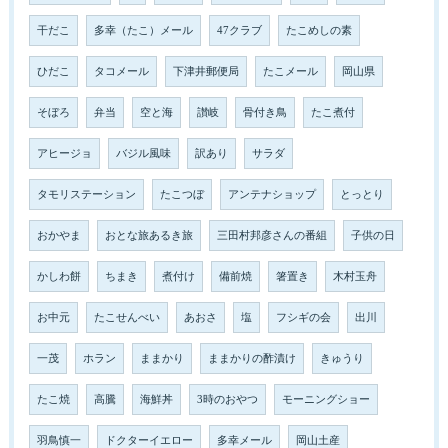
干だこ
多幸（たこ）メール
47クラブ
たこめしの素
ひだこ
タコメール
下津井郵便局
たこメール
岡山県
そぼろ
弁当
空と海
讃岐
骨付き鳥
たこ煮付
アヒージョ
バジル風味
訳あり
サラダ
タモリステーション
たこつぼ
アンテナショップ
とっとり
おかやま
おとな旅あるき旅
三田村邦彦さんの番組
子供の日
かしわ餅
ちまき
煮付け
備前焼
箸置き
木村玉舟
お中元
たこせんべい
あおさ
塩
フシギの会
出川
一茂
ホラン
ままかり
ままかりの酢漬け
きゅうり
たこ焼
高騰
海鮮丼
3時のおやつ
モーニングショー
羽鳥慎一
ドクターイエロー
多幸メール
岡山土産