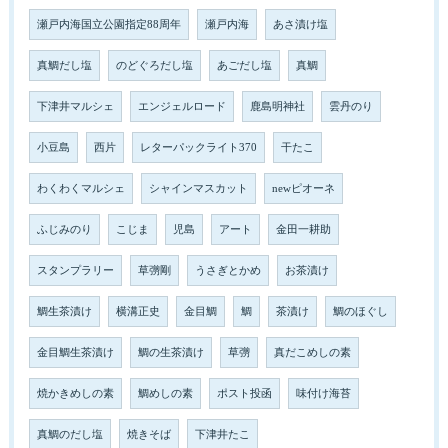
瀬戸内海国立公園指定88周年
瀬戸内海
あさ漬け塩
真鯛だし塩
のどぐろだし塩
あごだし塩
真鯛
下津井マルシェ
エンジェルロード
鹿島明神社
雲丹のり
小豆島
西片
レターパックライト370
干たこ
わくわくマルシェ
シャインマスカット
newピオーネ
ふじみのり
こじま
児島
アート
金田一耕助
スタンプラリー
草彅剛
うさぎとかめ
お茶漬け
鯛生茶漬け
横溝正史
金目鯛
鯛
茶漬け
鯛のほぐし
金目鯛生茶漬け
鯛の生茶漬け
草彅
真だこめしの素
焼かきめしの素
鯛めしの素
ポスト投函
味付け海苔
真鯛のだし塩
焼きそば
下津井たこ