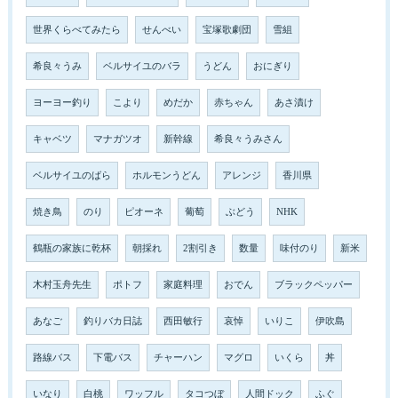
世界くらべてみたら
せんべい
宝塚歌劇団
雪組
希良々うみ
ベルサイユのバラ
うどん
おにぎり
ヨーヨー釣り
こより
めだか
赤ちゃん
あさ漬け
キャベツ
マナガツオ
新幹線
希良々うみさん
ベルサイユのばら
ホルモンうどん
アレンジ
香川県
焼き鳥
のり
ピオーネ
葡萄
ぶどう
NHK
鶴瓶の家族に乾杯
朝採れ
2割引き
数量
味付のり
新米
木村玉舟先生
ポトフ
家庭料理
おでん
ブラックペッパー
あなご
釣りバカ日誌
西田敏行
哀悼
いりこ
伊吹島
路線バス
下電バス
チャーハン
マグロ
いくら
丼
いなり
白桃
ワッフル
タコつぼ
人間ドック
ふぐ