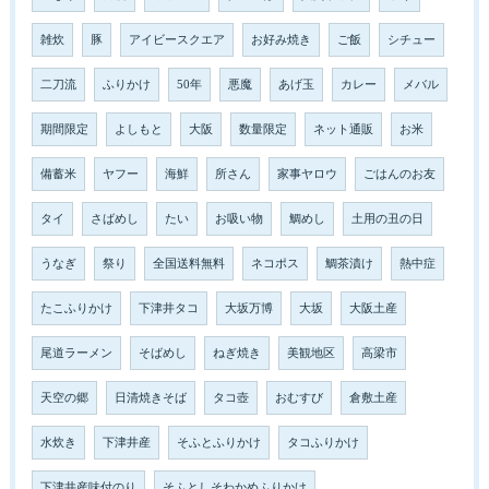
雑炊
豚
アイビースクエア
お好み焼き
ご飯
シチュー
二刀流
ふりかけ
50年
悪魔
あげ玉
カレー
メバル
期間限定
よしもと
大阪
数量限定
ネット通販
お米
備蓄米
ヤフー
海鮮
所さん
家事ヤロウ
ごはんのお友
タイ
さばめし
たい
お吸い物
鯛めし
土用の丑の日
うなぎ
祭り
全国送料無料
ネコポス
鯛茶漬け
熱中症
たこふりかけ
下津井タコ
大坂万博
大坂
大阪土産
尾道ラーメン
そばめし
ねぎ焼き
美観地区
高梁市
天空の郷
日清焼きそば
タコ壺
おむすび
倉敷土産
水炊き
下津井産
そふとふりかけ
タコふりかけ
下津井産味付のり
そふとしそわかめふりかけ