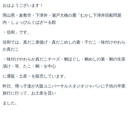
おはようございます！
岡山県・倉敷市・下津井・瀬戸大橋の麓「むかし下津井回船問屋
内・しょっぴんぐばざーる館
・信和」です。
信和では、真だこ唐揚げ・真だこめしの素・干だこ・味付けやわら
か真だこ
・味付けやわらか真だこチーズ・鯛ほぐし・鯛めしの素・鯛の生茶
漬け・等、たこ・鯛・を中心
に通販・土産・を販売しています。
昨日、甥っ子達が大阪ユニバーサルスタジオジャパンに子供の卒業
旅行に行って、お土産を貰い
ました。