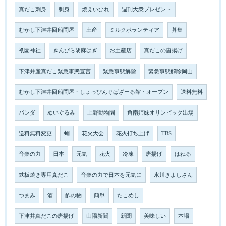
真だこ刺身
刺身
焼えいひれ
週刊大衆プレゼント
むかし下津井回船問屋
土産
ミルクボランティア
募集
祇園神社
きんぴら胡麻はぎ
お土産店
真だこの唐揚げ
下津井産真だこ緊急事態宣言
緊急事態解除
緊急事態解除岡山
むかし下津井回船問屋・しょっぴんぐばざーる館・オープン
送料無料
パンダ
ぬいぐるみ
上野動物園
角南姉妹オリンピック出場
送料無料変更
蛸
花火大会
花火打ち上げ
TBS
音楽の力
日本
元気
花火
冷凍
唐揚げ
はねる
鉄板焼き専用真だこ
音楽の力で日本を元気に
氷川きよしさん
つまみ
酒
酢の物
簡単
たこめし
下津井真だこの唐揚げ
山陽新聞
新聞
美味しい
本場