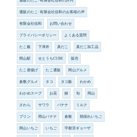
通販のたこ･有限会社信和の評判
通販のたこ･有限会社信和のお客様の声
有限会社信和
お問い合わせ
プライバシーポリシー
よくある質問
たこ飯
下津井
真だこ
真だこ加工品
岡山駅
せとうちCUBE
販売
たこ唐揚げ
たこ通販
岡山グルメ
倉敷グルメ
タコ
タコ飯
わかめ
わかめスープ
お花
鰆
旬
岡山
さわら
サワラ
バナナ
ミルク
プリン
岡山バナナ
倉敷
朝採れいちご
岡山いちご
いちご
宇都宮ギョーザ