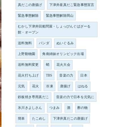
真だこの唐揚げ
下津井産真だこ緊急事態宣言
緊急事態解除
緊急事態解除岡山
むかし下津井回船問屋・しょっぴんぐばざーる
館・オープン
送料無料
パンダ
ぬいぐるみ
上野動物園
角南姉妹オリンピック出場
送料無料変更
蛸
花火大会
花火打ち上げ
TBS
音楽の力
日本
元気
花火
冷凍
唐揚げ
はねる
鉄板焼き専用真だこ
音楽の力で日本を元気に
氷川きよしさん
つまみ
酒
酢の物
簡単
たこめし
下津井真だこの唐揚げ