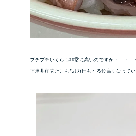
プチプチいくらも非常に高いのですが・・・・
下津井産真だこも㌔1万円もする位高くなって