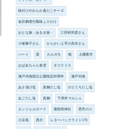
味付けやわらか真だこチーズ
金目鯛煮付風味ふりかけ
おとな旅・あるき旅・
三田村邦彦さん
小塚舞子さん
からかい上手の高木さん
ハート
星
カルガモ
鳩
土曜夜市
おばあちゃん食堂
タコライス
瀬戸内海国立公園指定88周年
瀬戸内海
あさ漬け塩
真鯛だし塩
のどぐろだし塩
あごだし塩
真鯛
下津井マルシェ
エンジェルロード
鹿島明神社
雲丹のり
小豆島
西片
レターパックライト370