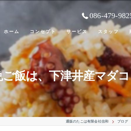
086-479-982
ホーム
コンセプト
サービス
スタッフ
晩ご飯は、下津井産マダコ
通販のたこは有限会社信和
ブログ