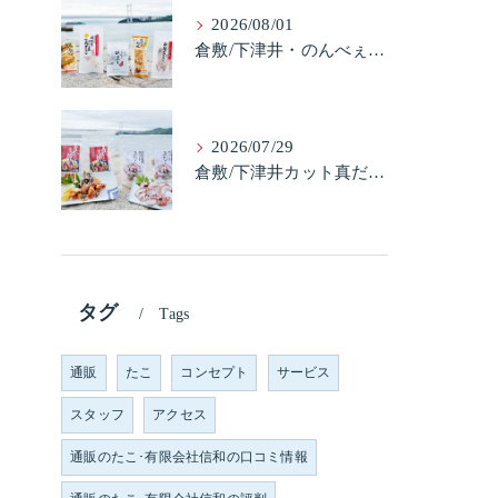
2026/08/01
倉敷/下津井・のんべぇ5品セット（たこちく、たこ玉、味付のり、串酢だこ、味付けけやわらか真だこチーズ）3歳のお子様も大好きなんですよ。
2026/07/29
倉敷/下津井カット真だこ＆倉敷/下津井真だこ唐揚げ・セット人気です。
タグ
Tags
通販
たこ
コンセプト
サービス
スタッフ
アクセス
通販のたこ･有限会社信和の口コミ情報