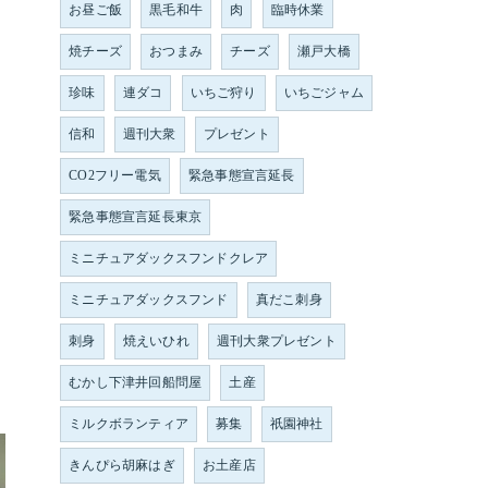
お昼ご飯
黒毛和牛
肉
臨時休業
焼チーズ
おつまみ
チーズ
瀬戸大橋
珍味
連ダコ
いちご狩り
いちごジャム
信和
週刊大衆
プレゼント
CO2フリー電気
緊急事態宣言延長
緊急事態宣言延長東京
ミニチュアダックスフンドクレア
ミニチュアダックスフンド
真だこ刺身
刺身
焼えいひれ
週刊大衆プレゼント
むかし下津井回船問屋
土産
ミルクボランティア
募集
祇園神社
きんぴら胡麻はぎ
お土産店