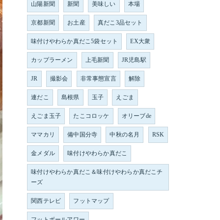
山陽新聞
新聞
美味しい
本場
京都新聞
お土産
真だこ3品セット
味付けやわらか真だこ5袋セット
EX大衆
カップラーメン
上毛新聞
JR児島駅
JR
撮影会
非常事態宣言
解除
連だこ
島根県
玉子
えごま
えごま玉子
たこコロッケ
オリーブde
ママカリ
備中国分寺
中秋の名月
RSK
金メダル
味付けやわらか真だこ
味付けやわらか真だこ＆味付けやわらか真だこチ
ーズ
関西テレビ
フットマップ
フットボールアワー