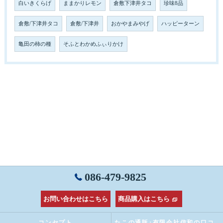
白いきくらげ
ままかりレモン
倉敷下津井タコ
珍味8品
倉敷/下津井タコ
倉敷/下津井
おかやまみやげ
ハッピーターン
亀田の柿の種
そふとわかめふぃりかけ
086-479-9825
お問い合わせはこちら
商品購入はこちら
コンセプト
たこの通販･有限会社信和の口コミ情報