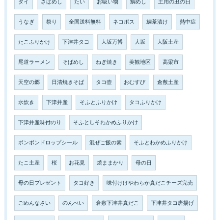
タイ
さばめし
たい
お吸い物
鯛めし
土用の丑の日
うなぎ
祭り
全国送料無料
ネコポス
鯛茶漬け
熱中症
たこふりかけ
下津井タコ
大坂万博
大坂
大阪土産
尾道ラーメン
そばめし
ねぎ焼き
美観地区
高梁市
天空の郷
日清焼きそば
タコ壺
おむすび
倉敷土産
水炊き
下津井産
そふとふりかけ
タコふりかけ
下津井産味付のり
そふとしそわかめふりかけ
ボンボンドロップシール
混ぜご飯の素
そふとわかめふりかけ
たこ土産
桜
お花見
焼ままかり
母の日
母の日プレゼント
タコ好き
味付けけやわらか真だこチーズ完売
ごめんなさい
のんべい
倉敷下津井真だこ
下津井タコ唐揚げ