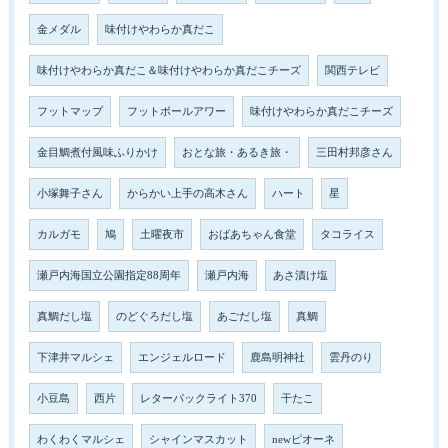
金メダル
味付けやわらか真だこ
味付けやわらか真だこ＆味付けやわらか真だこチーズ
関西テレビ
フットマップ
フットボールアワー
味付けやわらか真だこチーズ
金目鯛煮付風味ふりかけ
おとな旅・あるき旅・
三田村邦彦さん
小塚舞子さん
からかい上手の高木さん
ハート
星
カルガモ
鳩
土曜夜市
おばあちゃん食堂
タコライス
瀬戸内海国立公園指定88周年
瀬戸内海
あさ漬け塩
真鯛だし塩
のどぐろだし塩
あごだし塩
真鯛
下津井マルシェ
エンジェルロード
鹿島明神社
雲丹のり
小豆島
西片
レターパックライト370
干たこ
わくわくマルシェ
シャインマスカット
newピオーネ