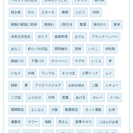
ベルサイユのばら
ホルモンうどん
アレンジ
香川県
焼き鳥
のり
ピオーネ
葡萄
ぶどう
NHK
鶴瓶の家族に乾杯
朝採れ
2割引き
数量
味付のり
新米
木村玉舟先生
ポトフ
家庭料理
おでん
ブラックペッパー
あなご
釣りバカ日誌
西田敏行
哀悼
いりこ
伊吹島
路線バス
下電バス
チャーハン
マグロ
いくら
丼
いなり
白桃
ワッフル
タコつぼ
人間ドック
ふぐ
雑炊
豚
アイビースクエア
お好み焼き
ご飯
シチュー
二刀流
ふりかけ
50年
悪魔
あげ玉
カレー
メバル
期間限定
よしもと
大阪
数量限定
ネット通販
お米
備蓄米
ヤフー
海鮮
所さん
家事ヤロウ
ごはんのお友