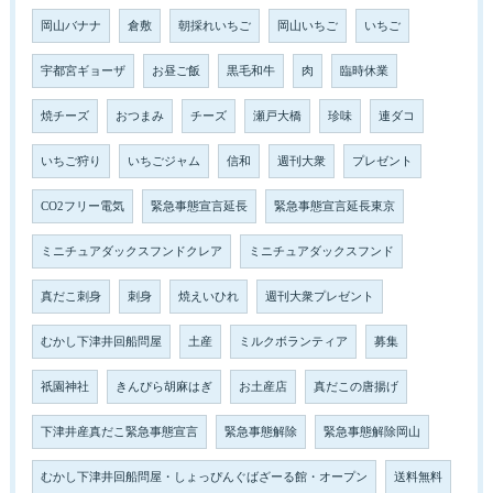
岡山バナナ
倉敷
朝採れいちご
岡山いちご
いちご
宇都宮ギョーザ
お昼ご飯
黒毛和牛
肉
臨時休業
焼チーズ
おつまみ
チーズ
瀬戸大橋
珍味
連ダコ
いちご狩り
いちごジャム
信和
週刊大衆
プレゼント
CO2フリー電気
緊急事態宣言延長
緊急事態宣言延長東京
ミニチュアダックスフンドクレア
ミニチュアダックスフンド
真だこ刺身
刺身
焼えいひれ
週刊大衆プレゼント
むかし下津井回船問屋
土産
ミルクボランティア
募集
祇園神社
きんぴら胡麻はぎ
お土産店
真だこの唐揚げ
下津井産真だこ緊急事態宣言
緊急事態解除
緊急事態解除岡山
むかし下津井回船問屋・しょっぴんぐばざーる館・オープン
送料無料