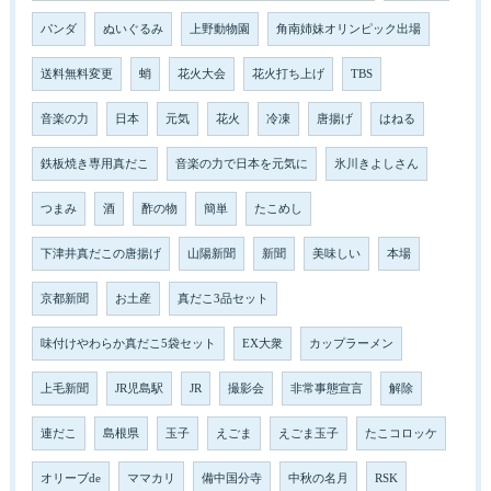
パンダ
ぬいぐるみ
上野動物園
角南姉妹オリンピック出場
送料無料変更
蛸
花火大会
花火打ち上げ
TBS
音楽の力
日本
元気
花火
冷凍
唐揚げ
はねる
鉄板焼き専用真だこ
音楽の力で日本を元気に
氷川きよしさん
つまみ
酒
酢の物
簡単
たこめし
下津井真だこの唐揚げ
山陽新聞
新聞
美味しい
本場
京都新聞
お土産
真だこ3品セット
味付けやわらか真だこ5袋セット
EX大衆
カップラーメン
上毛新聞
JR児島駅
JR
撮影会
非常事態宣言
解除
連だこ
島根県
玉子
えごま
えごま玉子
たこコロッケ
オリーブde
ママカリ
備中国分寺
中秋の名月
RSK