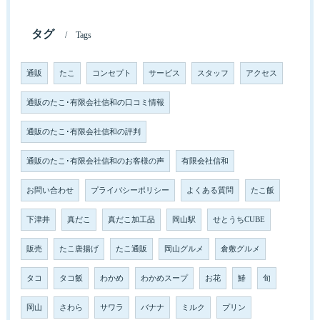
タグ
Tags
通販
たこ
コンセプト
サービス
スタッフ
アクセス
通販のたこ･有限会社信和の口コミ情報
通販のたこ･有限会社信和の評判
通販のたこ･有限会社信和のお客様の声
有限会社信和
お問い合わせ
プライバシーポリシー
よくある質問
たこ飯
下津井
真だこ
真だこ加工品
岡山駅
せとうちCUBE
販売
たこ唐揚げ
たこ通販
岡山グルメ
倉敷グルメ
タコ
タコ飯
わかめ
わかめスープ
お花
鰆
旬
岡山
さわら
サワラ
バナナ
ミルク
プリン