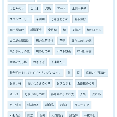
ふじみのり
こじま
児島
アート
金田一耕助
スタンプラリー
草彅剛
うさぎとかめ
お茶漬け
鯛生茶漬け
横溝正史
金目鯛
鯛
茶漬け
鯛のほぐし
金目鯛生茶漬け
鯛の生茶漬け
草彅
真だこめしの素
焼かきめしの素
鯛めしの素
ポスト投函
味付け海苔
真鯛のだし塩
焼きそば
下津井たこ
新年明けましておめでとうございます。
朝
苺
真鯛の生茶漬け
お買い得
おひなさまめぐり
おひなさま
倉敷雛めぐり
値上げ
あさりめしの素
あさりのしぐれ煮
人気
売れ筋
たこ焼き
鉄板焼き
新商品
お試し
ランキング
やわらか
限定
お徳
人気商品
風物詩
一夜干し