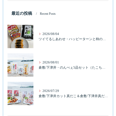
最近の投稿
Recent Posts
2026/08/04
ツイてるしあわせ・ハッピーターンと柿の種とそふとわかめふりかけとタコふりかけ・ハッピーコラボレーション
2026/08/01
倉敷/下津井・のんべぇ5品セット（たこちく、たこ玉、味付のり、串酢だこ、味付けけやわらか真だこチーズ）3歳のお子様も大好きなんですよ。
2026/07/29
倉敷/下津井カット真だこ＆倉敷/下津井真だこ唐揚げ・セット人気です。