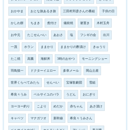
おかやま
おとな旅あるき旅
三田村邦彦さんの番組
子供の日
かしわ餅
ちまき
煮付け
備前焼
箸置き
木村玉舟
お中元
たこせんべい
あおさ
塩
フシギの会
出川
一茂
ホラン
ままかり
ままかりの酢漬け
きゅうり
たこ焼
高騰
海鮮丼
3時のおやつ
モーニングショー
羽鳥慎一
ドクターイエロー
多幸メール
岡山土産
世界くらべてみたら
せんべい
宝塚歌劇団
雪組
希良々うみ
ベルサイユのバラ
うどん
おにぎり
ヨーヨー釣り
こより
めだか
赤ちゃん
あさ漬け
キャベツ
マナガツオ
新幹線
希良々うみさん