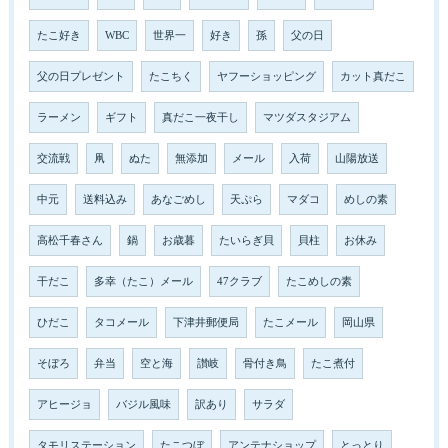
たこ好き
WBC
世界一
好き
孫
父の日
父の日プレゼント
たこちく
ヤフーショッピング
カット真だこ
ラーメン
ギフト
真だこ一夜干し
マツダスタジアム
交流戦
凧
ぬた
無添加
メール
入荷
山陽放送
中元
送料込み
あなごめし
天ぷら
マダコ
めしの素
高松千春さん
鍋
お歳暮
たいらぎ貝
貝柱
お休み
干だこ
多幸（たこ）メール
47クラブ
たこめしの素
ひだこ
タコメール
下津井郵便局
たこメール
岡山県
そぼろ
弁当
空と海
讃岐
骨付き鳥
たこ煮付
アヒージョ
バジル風味
訳あり
サラダ
タモリステーション
たこつぼ
アンテナショップ
とっとり