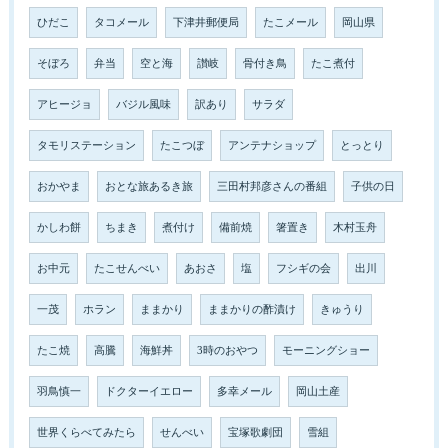
ひだこ
タコメール
下津井郵便局
たこメール
岡山県
そぼろ
弁当
空と海
讃岐
骨付き鳥
たこ煮付
アヒージョ
バジル風味
訳あり
サラダ
タモリステーション
たこつぼ
アンテナショップ
とっとり
おかやま
おとな旅あるき旅
三田村邦彦さんの番組
子供の日
かしわ餅
ちまき
煮付け
備前焼
箸置き
木村玉舟
お中元
たこせんべい
あおさ
塩
フシギの会
出川
一茂
ホラン
ままかり
ままかりの酢漬け
きゅうり
たこ焼
高騰
海鮮丼
3時のおやつ
モーニングショー
羽鳥慎一
ドクターイエロー
多幸メール
岡山土産
世界くらべてみたら
せんべい
宝塚歌劇団
雪組