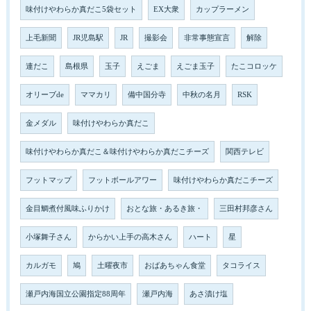
味付けやわらか真だこ5袋セット
EX大衆
カップラーメン
上毛新聞
JR児島駅
JR
撮影会
非常事態宣言
解除
連だこ
島根県
玉子
えごま
えごま玉子
たこコロッケ
オリーブde
ママカリ
備中国分寺
中秋の名月
RSK
金メダル
味付けやわらか真だこ
味付けやわらか真だこ＆味付けやわらか真だこチーズ
関西テレビ
フットマップ
フットボールアワー
味付けやわらか真だこチーズ
金目鯛煮付風味ふりかけ
おとな旅・あるき旅・
三田村邦彦さん
小塚舞子さん
からかい上手の高木さん
ハート
星
カルガモ
鳩
土曜夜市
おばあちゃん食堂
タコライス
瀬戸内海国立公園指定88周年
瀬戸内海
あさ漬け塩