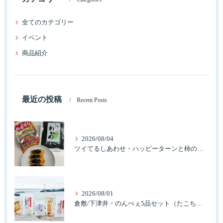
全てのカテゴリー
イベント
商品紹介
最近の投稿
Recent Posts
2026/08/04
ツイてるしあわせ・ハッピーターンと柿の種とそふとわかめふりかけとタコふりかけ・ハッピーコラボレーション
2026/08/01
倉敷/下津井・のんべぇ5品セット（たこちく、たこ玉、味付のり、串酢だこ、味付けけやわらか真だこチーズ）3歳のお子様も大好きなんですよ。