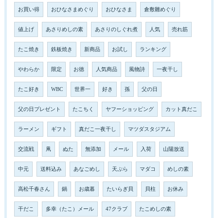
お買い得
おひなさまめぐり
おひなさま
倉敷雛めぐり
値上げ
あさりめしの素
あさりのしぐれ煮
人気
売れ筋
たこ焼き
鉄板焼き
新商品
お試し
ランキング
やわらか
限定
お徳
人気商品
風物詩
一夜干し
たこ好き
WBC
世界一
好き
孫
父の日
父の日プレゼント
たこちく
ヤフーショッピング
カット真だこ
ラーメン
ギフト
真だこ一夜干し
マツダスタジアム
交流戦
凧
ぬた
無添加
メール
入荷
山陽放送
中元
送料込み
あなごめし
天ぷら
マダコ
めしの素
高松千春さん
鍋
お歳暮
たいらぎ貝
貝柱
お休み
干だこ
多幸（たこ）メール
47クラブ
たこめしの素