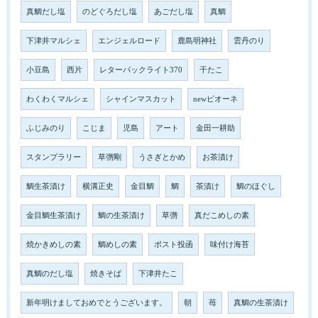
真鯛だし塩
のどぐろだし塩
あごだし塩
真鯛
下津井マルシェ
エンジェルロード
鹿島明神社
雲丹のり
小豆島
西片
レターパックライト370
干たこ
わくわくマルシェ
シャインマスカット
newピオーネ
ふじみのり
こじま
児島
アート
金田一耕助
スタンプラリー
草彅剛
うさぎとかめ
お茶漬け
鯛生茶漬け
横溝正史
金目鯛
鯛
茶漬け
鯛のほぐし
金目鯛生茶漬け
鯛の生茶漬け
草彅
真だこめしの素
焼かきめしの素
鯛めしの素
ポスト投函
味付け海苔
真鯛のだし塩
焼きそば
下津井たこ
新年明けましておめでとうございます。
朝
苺
真鯛の生茶漬け