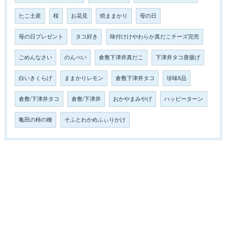
たこ土産
桜
お花見
焼ままかり
母の日
母の日プレゼント
タコ好き
味付けけやわらか真だこチーズ完売
ごめんなさい
のんべい
倉敷下津井真だこ
下津井タコ唐揚げ
白いきくらげ
ままかりレモン
倉敷下津井タコ
珍味8品
倉敷/下津井タコ
倉敷/下津井
おかやまみやげ
ハッピーターン
亀田の柿の種
そふとわかめふぃりかけ