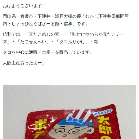
おはようございます！
岡山県・倉敷市・下津井・瀬戸大橋の麓「むかし下津井回船問屋
内・しょっぴんぐばざーる館・信和」です。
信和では、「真だこめしの素」・「味付けやわらか真だこチー
ズ」・「たこせんべい」・「タコふりかけ」・等
タコを中心に通販・土産・を販売しています。
大阪土産貰ったよー。