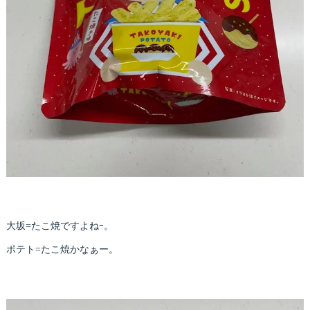
大坂=たこ焼ですよねｰ。
ポテト=たこ焼かなぁー。