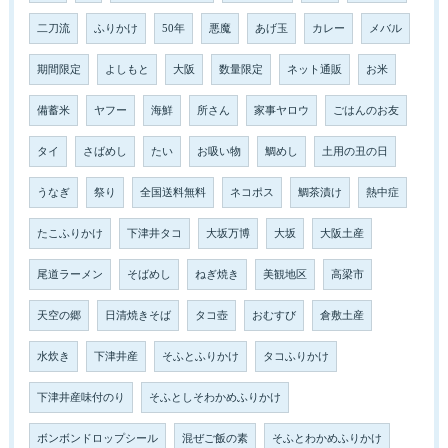
二刀流
ふりかけ
50年
悪魔
あげ玉
カレー
メバル
期間限定
よしもと
大阪
数量限定
ネット通販
お米
備蓄米
ヤフー
海鮮
所さん
家事ヤロウ
ごはんのお友
タイ
さばめし
たい
お吸い物
鯛めし
土用の丑の日
うなぎ
祭り
全国送料無料
ネコポス
鯛茶漬け
熱中症
たこふりかけ
下津井タコ
大坂万博
大坂
大阪土産
尾道ラーメン
そばめし
ねぎ焼き
美観地区
高梁市
天空の郷
日清焼きそば
タコ壺
おむすび
倉敷土産
水炊き
下津井産
そふとふりかけ
タコふりかけ
下津井産味付のり
そふとしそわかめふりかけ
ボンボンドロップシール
混ぜご飯の素
そふとわかめふりかけ