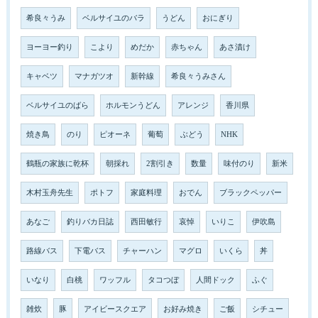
希良々うみ
ベルサイユのバラ
うどん
おにぎり
ヨーヨー釣り
こより
めだか
赤ちゃん
あさ漬け
キャベツ
マナガツオ
新幹線
希良々うみさん
ベルサイユのばら
ホルモンうどん
アレンジ
香川県
焼き鳥
のり
ピオーネ
葡萄
ぶどう
NHK
鶴瓶の家族に乾杯
朝採れ
2割引き
数量
味付のり
新米
木村玉舟先生
ポトフ
家庭料理
おでん
ブラックペッパー
あなご
釣りバカ日誌
西田敏行
哀悼
いりこ
伊吹島
路線バス
下電バス
チャーハン
マグロ
いくら
丼
いなり
白桃
ワッフル
タコつぼ
人間ドック
ふぐ
雑炊
豚
アイビースクエア
お好み焼き
ご飯
シチュー