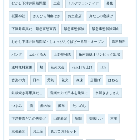
むかし下津井回船問屋
土産
ミルクボランティア
募集
祇園神社
きんぴら胡麻はぎ
お土産店
真だこの唐揚げ
下津井産真だこ緊急事態宣言
緊急事態解除
緊急事態解除岡山
むかし下津井回船問屋・しょっぴんぐばざーる館・オープン
送料無料
パンダ
ぬいぐるみ
上野動物園
角南姉妹オリンピック出場
送料無料変更
蛸
花火大会
花火打ち上げ
TBS
音楽の力
日本
元気
花火
冷凍
唐揚げ
はねる
鉄板焼き専用真だこ
音楽の力で日本を元気に
氷川きよしさん
つまみ
酒
酢の物
簡単
たこめし
下津井真だこの唐揚げ
山陽新聞
新聞
美味しい
本場
京都新聞
お土産
真だこ3品セット