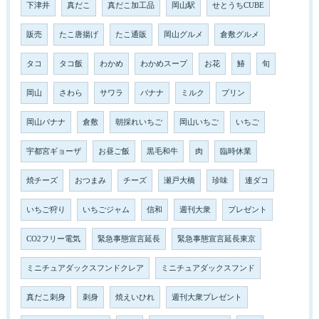
下津井
真だこ
真だこ加工品
岡山駅
せとうちCUBE
販売
たこ唐揚げ
たこ通販
岡山グルメ
倉敷グルメ
タコ
タコ飯
わかめ
わかめスープ
お花
鰆
旬
岡山
さわら
サワラ
バナナ
ミルク
プリン
岡山バナナ
倉敷
朝採れいちご
岡山いちご
いちご
宇都宮ギョーザ
お昼ご飯
黒毛和牛
肉
臨時休業
焼チーズ
おつまみ
チーズ
瀬戸大橋
珍味
連ダコ
いちご狩り
いちごジャム
信和
週刊大衆
プレゼント
CO2フリー電気
緊急事態宣言延長
緊急事態宣言延長東京
ミニチュアダックスフンドクレア
ミニチュアダックスフンド
真だこ刺身
刺身
焼えいひれ
週刊大衆プレゼント