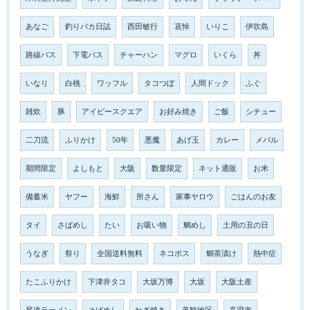
あなご
釣りバカ日誌
西田敏行
哀悼
いりこ
伊吹島
路線バス
下電バス
チャーハン
マグロ
いくら
丼
いなり
白桃
ワッフル
タコつぼ
人間ドック
ふぐ
雑炊
豚
アイビースクエア
お好み焼き
ご飯
シチュー
二刀流
ふりかけ
50年
悪魔
あげ玉
カレー
メバル
期間限定
よしもと
大阪
数量限定
ネット通販
お米
備蓄米
ヤフー
海鮮
所さん
家事ヤロウ
ごはんのお友
タイ
さばめし
たい
お吸い物
鯛めし
土用の丑の日
うなぎ
祭り
全国送料無料
ネコポス
鯛茶漬け
熱中症
たこふりかけ
下津井タコ
大坂万博
大坂
大阪土産