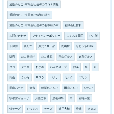
通販のたこ･有限会社信和の口コミ情報
通販のたこ･有限会社信和の評判
通販のたこ･有限会社信和のお客様の声
有限会社信和
お問い合わせ
プライバシーポリシー
よくある質問
たこ飯
下津井
真だこ
真だこ加工品
岡山駅
せとうちCUBE
販売
たこ唐揚げ
たこ通販
岡山グルメ
倉敷グルメ
タコ
タコ飯
わかめ
わかめスープ
お花
鰆
旬
岡山
さわら
サワラ
バナナ
ミルク
プリン
岡山バナナ
倉敷
朝採れいちご
岡山いちご
いちご
宇都宮ギョーザ
お昼ご飯
黒毛和牛
肉
臨時休業
焼チーズ
おつまみ
チーズ
瀬戸大橋
珍味
連ダコ