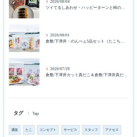
2026/08/04
ツイてるしあわせ・ハッピーターンと柿の種とそふとわかめふりかけとタコふりかけ・ハッピーコラボレーション
2026/08/01
倉敷/下津井・のんべぇ5品セット（たこちく、たこ玉、味付のり、串酢だこ、味付けけやわらか真だこチーズ）3歳のお子様も大好きなんですよ。
2026/07/29
倉敷/下津井カット真だこ＆倉敷/下津井真だこ唐揚げ・セット人気です。
タグ
Tags
通販
たこ
コンセプト
サービス
スタッフ
アクセス