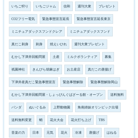
いちご狩り
いちごジャム
信和
週刊大衆
プレゼント
CO2フリー電気
緊急事態宣言延長
緊急事態宣言延長東京
ミニチュアダックスフンドクレア
ミニチュアダックスフンド
真だこ刺身
刺身
焼えいひれ
週刊大衆プレゼント
むかし下津井回船問屋
土産
ミルクボランティア
募集
祇園神社
きんぴら胡麻はぎ
お土産店
真だこの唐揚げ
下津井産真だこ緊急事態宣言
緊急事態解除
緊急事態解除岡山
むかし下津井回船問屋・しょっぴんぐばざーる館・オープン
送料無料
パンダ
ぬいぐるみ
上野動物園
角南姉妹オリンピック出場
送料無料変更
蛸
花火大会
花火打ち上げ
TBS
音楽の力
日本
元気
花火
冷凍
唐揚げ
はねる