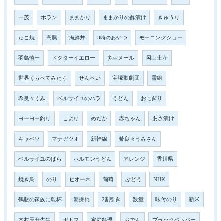
一茂
ホラン
ままかり
ままかりの酢漬け
きゅうり
たこ焼
高騰
海鮮丼
3時のおやつ
モーニングショー
羽鳥慎一
ドクターイエロー
多幸メール
岡山土産
世界くらべてみたら
せんべい
宝塚歌劇団
雪組
希良々うみ
ベルサイユのバラ
うどん
おにぎり
ヨーヨー釣り
こより
めだか
赤ちゃん
あさ漬け
キャベツ
マナガツオ
新幹線
希良々うみさん
ベルサイユのばら
ホルモンうどん
アレンジ
香川県
焼き鳥
のり
ピオーネ
葡萄
ぶどう
NHK
鶴瓶の家族に乾杯
朝採れ
2割引き
数量
味付のり
新米
木村玉舟先生
ポトフ
家庭料理
おでん
ブラックペッパー