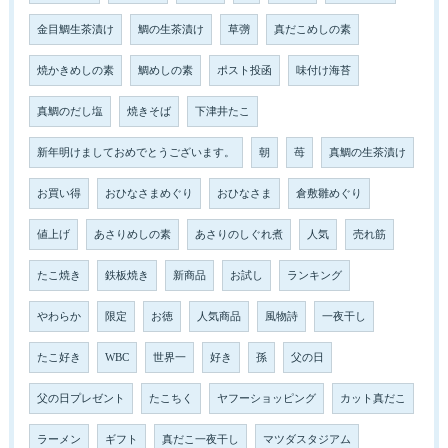
金目鯛生茶漬け
鯛の生茶漬け
草彅
真だこめしの素
焼かきめしの素
鯛めしの素
ポスト投函
味付け海苔
真鯛のだし塩
焼きそば
下津井たこ
新年明けましておめでとうございます。
朝
苺
真鯛の生茶漬け
お買い得
おひなさまめぐり
おひなさま
倉敷雛めぐり
値上げ
あさりめしの素
あさりのしぐれ煮
人気
売れ筋
たこ焼き
鉄板焼き
新商品
お試し
ランキング
やわらか
限定
お徳
人気商品
風物詩
一夜干し
たこ好き
WBC
世界一
好き
孫
父の日
父の日プレゼント
たこちく
ヤフーショッピング
カット真だこ
ラーメン
ギフト
真だこ一夜干し
マツダスタジアム