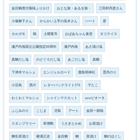
金目鯛煮付風味ふりかけ
おとな旅・あるき旅・
三田村邦彦さん
小塚舞子さん
からかい上手の高木さん
ハート
星
カルガモ
鳩
土曜夜市
おばあちゃん食堂
タコライス
瀬戸内海国立公園指定88周年
瀬戸内海
あさ漬け塩
真鯛だし塩
のどぐろだし塩
あごだし塩
真鯛
下津井マルシェ
エンジェルロード
鹿島明神社
雲丹のり
小豆島
西片
レターパックライト370
干たこ
わくわくマルシェ
シャインマスカット
newピオーネ
ふじみのり
こじま
児島
アート
金田一耕助
スタンプラリー
草彅剛
うさぎとかめ
お茶漬け
鯛生茶漬け
横溝正史
金目鯛
鯛
茶漬け
鯛のほぐし