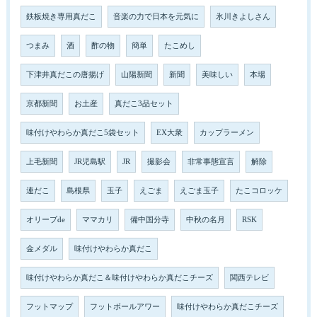
鉄板焼き専用真だこ
音楽の力で日本を元気に
氷川きよしさん
つまみ
酒
酢の物
簡単
たこめし
下津井真だこの唐揚げ
山陽新聞
新聞
美味しい
本場
京都新聞
お土産
真だこ3品セット
味付けやわらか真だこ5袋セット
EX大衆
カップラーメン
上毛新聞
JR児島駅
JR
撮影会
非常事態宣言
解除
連だこ
島根県
玉子
えごま
えごま玉子
たこコロッケ
オリーブde
ママカリ
備中国分寺
中秋の名月
RSK
金メダル
味付けやわらか真だこ
味付けやわらか真だこ＆味付けやわらか真だこチーズ
関西テレビ
フットマップ
フットボールアワー
味付けやわらか真だこチーズ