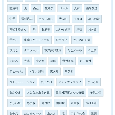
交流戦
凧
ぬた
無添加
メール
入荷
山陽放送
中元
送料込み
あなごめし
天ぷら
マダコ
めしの素
高松千春さん
鍋
お歳暮
たいらぎ貝
貝柱
お休み
干だこ
多幸（たこ）メール
47クラブ
たこめしの素
ひだこ
タコメール
下津井郵便局
たこメール
岡山県
そぼろ
弁当
空と海
讃岐
骨付き鳥
たこ煮付
アヒージョ
バジル風味
訳あり
サラダ
タモリステーション
たこつぼ
アンテナショップ
とっとり
おかやま
おとな旅あるき旅
三田村邦彦さんの番組
子供の日
かしわ餅
ちまき
煮付け
備前焼
箸置き
木村玉舟
お中元
たこせんべい
あおさ
塩
フシギの会
出川