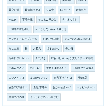
尾道ラーメン
そばめし
ねぎ焼き
美観地区
高梁市
天空の郷
日清焼きそば
タコ壺
おむすび
倉敷土産
水炊き
下津井産
そふとふりかけ
タコふりかけ
下津井産味付のり
そふとしそわかめふりかけ
ボンボンドロップシール
混ぜご飯の素
そふとわかめふりかけ
たこ土産
桜
お花見
焼ままかり
母の日
母の日プレゼント
タコ好き
味付けけやわらか真だこチーズ完売
ごめんなさい
のんべい
倉敷下津井真だこ
下津井タコ唐揚げ
白いきくらげ
ままかりレモン
倉敷下津井タコ
珍味8品
倉敷/下津井タコ
倉敷/下津井
おかやまみやげ
ハッピーターン
亀田の柿の種
そふとわかめふぃりかけ