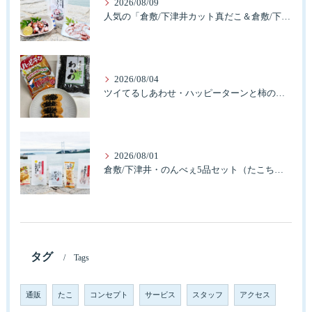
2026/08/09
人気の「倉敷/下津井カット真だこ＆倉敷/下津井産真だこ唐揚げ・セット」簡単に食べれますよ。
2026/08/04
ツイてるしあわせ・ハッピーターンと柿の種とそふとわかめふりかけとタコふりかけ・ハッピーコラボレーション
2026/08/01
倉敷/下津井・のんべぇ5品セット（たこちく、たこ玉、味付のり、串酢だこ、味付けけやわらか真だこチーズ）3歳のお子様も大好きなんですよ。
タグ
Tags
通販
たこ
コンセプト
サービス
スタッフ
アクセス