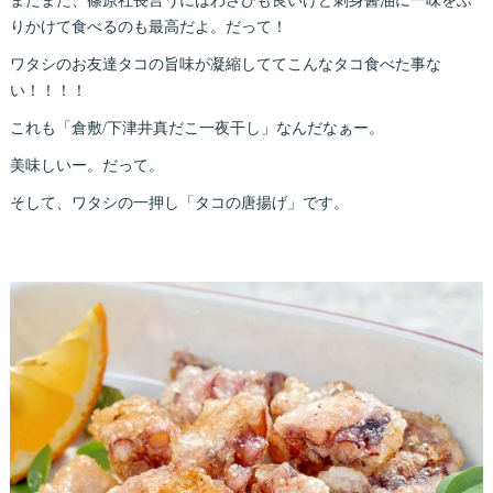
またまた、篠原社長言うにはわさびも良いけど刺身醤油に一味をふ
りかけて食べるのも最高だよ。だって！
ワタシのお友達タコの旨味が凝縮しててこんなタコ食べた事な
い！！！！
これも「倉敷/下津井真だこ一夜干し」なんだなぁー。
美味しいー。だって。
そして、ワタシの一押し「タコの唐揚げ」です。