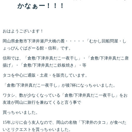
かなぁー！！！
おはようございます！
岡山県倉敷市下津井瀬戸大橋の麓・・・・・「むかし回船問屋・し
ょっぴんぐばざーる館・信和」です。
信和では、「倉敷/下津井真だこ一夜干し」・「倉敷/下津井真だこ唐
揚げ」・「倉敷/下津井真だこ鉄板焼き」・等
タコを中心に通販・土産・を販売しています。
「倉敷/下津井真だこ一夜干し」が後7杯になっちゃいました。
ワタシ、数が少なくなっている「倉敷/下津井真だこ一夜干し」をお
友達が岡山に旅行を兼ねてくると言う事で
買っちゃいました。
15年ぶりに会う友人なので、岡山の名物「下津井のタコ」が食べた
いとリクエストを貰っちゃいました。