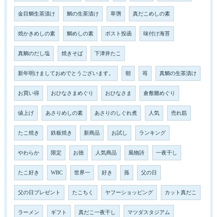
金目鯛生茶漬け
鯛の生茶漬け
草彅
真だこめしの素
焼かきめしの素
鯛めしの素
ポスト投函
味付け海苔
真鯛のだし塩
焼きそば
下津井たこ
新年明けましておめでとうございます。
朝
苺
真鯛の生茶漬け
お買い得
おひなさまめぐり
おひなさま
倉敷雛めぐり
値上げ
あさりめしの素
あさりのしぐれ煮
人気
売れ筋
たこ焼き
鉄板焼き
新商品
お試し
ランキング
やわらか
限定
お徳
人気商品
風物詩
一夜干し
たこ好き
WBC
世界一
好き
孫
父の日
父の日プレゼント
たこちく
ヤフーショッピング
カット真だこ
ラーメン
ギフト
真だこ一夜干し
マツダスタジアム