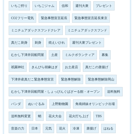
いちご狩り
いちごジャム
信和
週刊大衆
プレゼント
CO2フリー電気
緊急事態宣言延長
緊急事態宣言延長東京
ミニチュアダックスフンドクレア
ミニチュアダックスフンド
真だこ刺身
刺身
焼えいひれ
週刊大衆プレゼント
むかし下津井回船問屋
土産
ミルクボランティア
募集
祇園神社
きんぴら胡麻はぎ
お土産店
真だこの唐揚げ
下津井産真だこ緊急事態宣言
緊急事態解除
緊急事態解除岡山
むかし下津井回船問屋・しょっぴんぐばざーる館・オープン
送料無料
パンダ
ぬいぐるみ
上野動物園
角南姉妹オリンピック出場
送料無料変更
蛸
花火大会
花火打ち上げ
TBS
音楽の力
日本
元気
花火
冷凍
唐揚げ
はねる