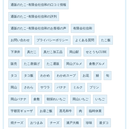
通販のたこ･有限会社信和の口コミ情報
通販のたこ･有限会社信和の評判
通販のたこ･有限会社信和のお客様の声
有限会社信和
お問い合わせ
プライバシーポリシー
よくある質問
たこ飯
下津井
真だこ
真だこ加工品
岡山駅
せとうちCUBE
販売
たこ唐揚げ
たこ通販
岡山グルメ
倉敷グルメ
タコ
タコ飯
わかめ
わかめスープ
お花
鰆
旬
岡山
さわら
サワラ
バナナ
ミルク
プリン
岡山バナナ
倉敷
朝採れいちご
岡山いちご
いちご
宇都宮ギョーザ
お昼ご飯
黒毛和牛
肉
臨時休業
焼チーズ
おつまみ
チーズ
瀬戸大橋
珍味
連ダコ