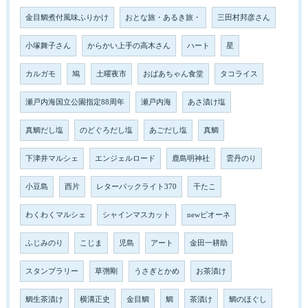
金目鯛煮付風味ふりかけ
おとな旅・あるき旅・
三田村邦彦さん
小塚舞子さん
からかい上手の高木さん
ハート
星
カルガモ
鳩
土曜夜市
おばあちゃん食堂
タコライス
瀬戸内海国立公園指定88周年
瀬戸内海
あさ漬け塩
真鯛だし塩
のどぐろだし塩
あごだし塩
真鯛
下津井マルシェ
エンジェルロード
鹿島明神社
雲丹のり
小豆島
西片
レターパックライト370
干たこ
わくわくマルシェ
シャインマスカット
newピオーネ
ふじみのり
こじま
児島
アート
金田一耕助
スタンプラリー
草彅剛
うさぎとかめ
お茶漬け
鯛生茶漬け
横溝正史
金目鯛
鯛
茶漬け
鯛のほぐし