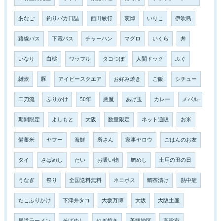
あなご
釣りバカ日誌
西田敏行
哀悼
いりこ
伊吹島
路線バス
下電バス
チャーハン
マグロ
いくら
丼
いなり
白桃
ワッフル
タコつぼ
人間ドック
ふぐ
雑炊
豚
アイビースクエア
お好み焼き
ご飯
シチュー
二刀流
ふりかけ
50年
悪魔
あげ玉
カレー
メバル
期間限定
よしもと
大阪
数量限定
ネット通販
お米
備蓄米
ヤフー
海鮮
所さん
家事ヤロウ
ごはんのお友
タイ
さばめし
たい
お吸い物
鯛めし
土用の丑の日
うなぎ
祭り
全国送料無料
ネコポス
鯛茶漬け
熱中症
たこふりかけ
下津井タコ
大坂万博
大坂
大阪土産
尾道ラーメン
そばめし
ねぎ焼き
美観地区
高梁市