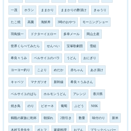
一茂
ホラン
ままかり
ままかりの酢漬け
きゅうり
たこ焼
高騰
海鮮丼
3時のおやつ
モーニングショー
羽鳥慎一
ドクターイエロー
多幸メール
岡山土産
世界くらべてみたら
せんべい
宝塚歌劇団
雪組
希良々うみ
ベルサイユのバラ
うどん
おにぎり
ヨーヨー釣り
こより
めだか
赤ちゃん
あさ漬け
キャベツ
マナガツオ
新幹線
希良々うみさん
ベルサイユのばら
ホルモンうどん
アレンジ
香川県
焼き鳥
のり
ピオーネ
葡萄
ぶどう
NHK
鶴瓶の家族に乾杯
朝採れ
2割引き
数量
味付のり
新米
木村玉舟先生
ポトフ
家庭料理
おでん
ブラックペッパー