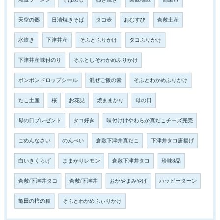
天空の郷
日清焼きそば
タコ壺
おむすび
倉敷土産
水炊き
下津井産
そふとふりかけ
タコふりかけ
下津井産味付のり
そふとしそわかめふりかけ
ボンボンドロップシール
混ぜご飯の素
そふとわかめふりかけ
たこ土産
桜
お花見
焼ままかり
母の日
母の日プレゼント
タコ好き
味付けけやわらか真だこチーズ完売
ごめんなさい
のんべい
倉敷下津井真だこ
下津井タコ唐揚げ
白いきくらげ
ままかりレモン
倉敷下津井タコ
珍味8品
倉敷/下津井タコ
倉敷/下津井
おかやまみやげ
ハッピーターン
亀田の柿の種
そふとわかめふぃりかけ