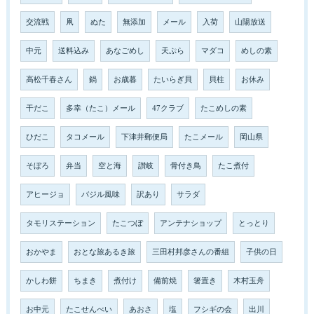
交流戦
凧
ぬた
無添加
メール
入荷
山陽放送
中元
送料込み
あなごめし
天ぷら
マダコ
めしの素
高松千春さん
鍋
お歳暮
たいらぎ貝
貝柱
お休み
干だこ
多幸（たこ）メール
47クラブ
たこめしの素
ひだこ
タコメール
下津井郵便局
たこメール
岡山県
そぼろ
弁当
空と海
讃岐
骨付き鳥
たこ煮付
アヒージョ
バジル風味
訳あり
サラダ
タモリステーション
たこつぼ
アンテナショップ
とっとり
おかやま
おとな旅あるき旅
三田村邦彦さんの番組
子供の日
かしわ餅
ちまき
煮付け
備前焼
箸置き
木村玉舟
お中元
たこせんべい
あおさ
塩
フシギの会
出川