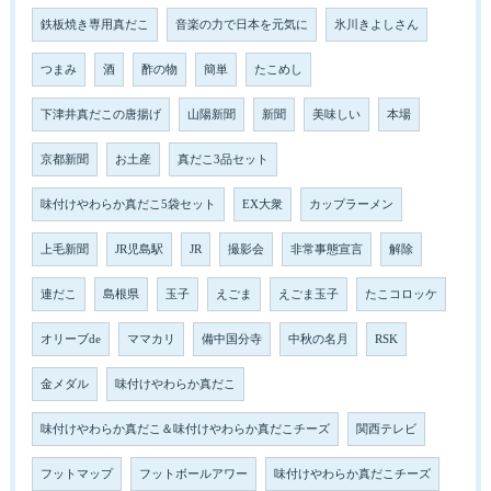
鉄板焼き専用真だこ
音楽の力で日本を元気に
氷川きよしさん
つまみ
酒
酢の物
簡単
たこめし
下津井真だこの唐揚げ
山陽新聞
新聞
美味しい
本場
京都新聞
お土産
真だこ3品セット
味付けやわらか真だこ5袋セット
EX大衆
カップラーメン
上毛新聞
JR児島駅
JR
撮影会
非常事態宣言
解除
連だこ
島根県
玉子
えごま
えごま玉子
たこコロッケ
オリーブde
ママカリ
備中国分寺
中秋の名月
RSK
金メダル
味付けやわらか真だこ
味付けやわらか真だこ＆味付けやわらか真だこチーズ
関西テレビ
フットマップ
フットボールアワー
味付けやわらか真だこチーズ