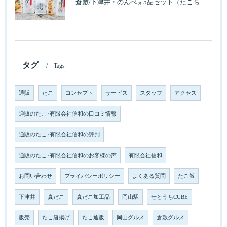
倉敷/下津井・のんべぇ5品セット（たこちく、たこ玉、味付のり、串酢だこ、味付けけやわらか真だこチーズ）3歳のお子様も大好きなんですよ。
タグ
Tags
通販
たこ
コンセプト
サービス
スタッフ
アクセス
通販のたこ･有限会社信和の口コミ情報
通販のたこ･有限会社信和の評判
通販のたこ･有限会社信和のお客様の声
有限会社信和
お問い合わせ
プライバシーポリシー
よくある質問
たこ飯
下津井
真だこ
真だこ加工品
岡山駅
せとうちCUBE
販売
たこ唐揚げ
たこ通販
岡山グルメ
倉敷グルメ