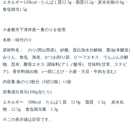
エネルギー120kcal・たんぱく質12.3g・脂質13.2g・炭水化物10.6g・
食塩相当1.5g
※倉敷市下津井産一番のりを使用
名称：味付のり
原材料名： のり(岡山県産)、砂糖、蛋白加水分解物、醤油(本醸造)
みりん、食塩、海老、かつお削り節、ビーフエキス、でんぷん分解
物、昆布、酵母エキス/ 調味料(アミノ酸等)、甘味料(甘草、ステビ
ア)、香辛料抽出物、(一部にえび・小麦・大豆・牛肉を含む)
内容量:板のり2枚分（6切12枚）×1袋
栄養成分表示(100g当たり)
エネルギー 108kcal たんぱく質 12.0g 脂質 1.1g 炭水化
物 12.5g 食塩相当量 1.3g
※この表示値は目安です。