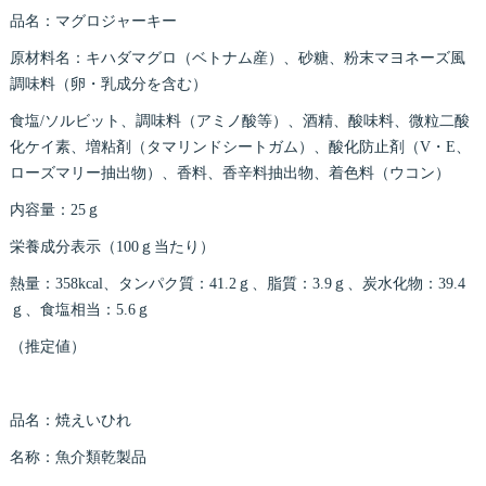
品名：マグロジャーキー
原材料名：キハダマグロ（ベトナム産）、砂糖、粉末マヨネーズ風
調味料（卵・乳成分を含む）
食塩/ソルビット、調味料（アミノ酸等）、酒精、酸味料、微粒二酸
化ケイ素、増粘剤（タマリンドシートガム）、酸化防止剤（V・E、
ローズマリー抽出物）、香料、香辛料抽出物、着色料（ウコン）
内容量：25ｇ
栄養成分表示（100ｇ当たり）
熱量：358kcal、タンパク質：41.2ｇ、脂質：3.9ｇ、炭水化物：39.4
ｇ、食塩相当：5.6ｇ
（推定値）
品名：焼えいひれ
名称：魚介類乾製品