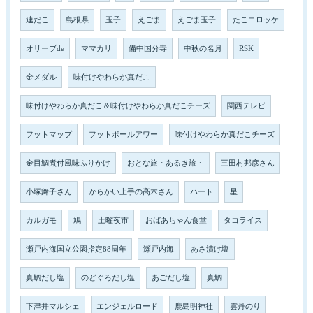
連だこ
島根県
玉子
えごま
えごま玉子
たこコロッケ
オリーブde
ママカリ
備中国分寺
中秋の名月
RSK
金メダル
味付けやわらか真だこ
味付けやわらか真だこ＆味付けやわらか真だこチーズ
関西テレビ
フットマップ
フットボールアワー
味付けやわらか真だこチーズ
金目鯛煮付風味ふりかけ
おとな旅・あるき旅・
三田村邦彦さん
小塚舞子さん
からかい上手の高木さん
ハート
星
カルガモ
鳩
土曜夜市
おばあちゃん食堂
タコライス
瀬戸内海国立公園指定88周年
瀬戸内海
あさ漬け塩
真鯛だし塩
のどぐろだし塩
あごだし塩
真鯛
下津井マルシェ
エンジェルロード
鹿島明神社
雲丹のり