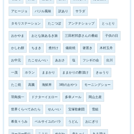
アヒージョ
バジル風味
訳あり
サラダ
タモリステーション
たこつぼ
アンテナショップ
とっとり
おかやま
おとな旅あるき旅
三田村邦彦さんの番組
子供の日
かしわ餅
ちまき
煮付け
備前焼
箸置き
木村玉舟
お中元
たこせんべい
あおさ
塩
フシギの会
出川
一茂
ホラン
ままかり
ままかりの酢漬け
きゅうり
たこ焼
高騰
海鮮丼
3時のおやつ
モーニングショー
羽鳥慎一
ドクターイエロー
多幸メール
岡山土産
世界くらべてみたら
せんべい
宝塚歌劇団
雪組
希良々うみ
ベルサイユのバラ
うどん
おにぎり
ヨーヨー釣り
こより
めだか
赤ちゃん
あさ漬け