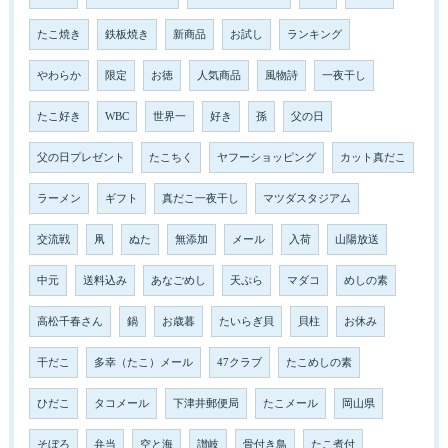
たこ焼き
鉄板焼き
新商品
お試し
ランキング
やわらか
限定
お徳
人気商品
風物詩
一夜干し
たこ好き
WBC
世界一
好き
孫
父の日
父の日プレゼント
たこちく
ヤフーショッピング
カット真だこ
ラーメン
ギフト
真だこ一夜干し
マツダスタジアム
交流戦
凧
ぬた
無添加
メール
入荷
山陽放送
中元
送料込み
あなごめし
天ぷら
マダコ
めしの素
高松千春さん
鍋
お歳暮
たいらぎ貝
貝柱
お休み
干だこ
多幸（たこ）メール
47クラブ
たこめしの素
ひだこ
タコメール
下津井郵便局
たこメール
岡山県
そぼろ
弁当
空と海
讃岐
骨付き鳥
たこ煮付