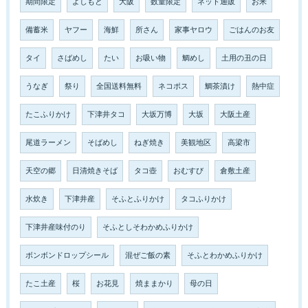
期間限定
よしもと
大阪
数量限定
ネット通販
お米
備蓄米
ヤフー
海鮮
所さん
家事ヤロウ
ごはんのお友
タイ
さばめし
たい
お吸い物
鯛めし
土用の丑の日
うなぎ
祭り
全国送料無料
ネコポス
鯛茶漬け
熱中症
たこふりかけ
下津井タコ
大坂万博
大坂
大阪土産
尾道ラーメン
そばめし
ねぎ焼き
美観地区
高梁市
天空の郷
日清焼きそば
タコ壺
おむすび
倉敷土産
水炊き
下津井産
そふとふりかけ
タコふりかけ
下津井産味付のり
そふとしそわかめふりかけ
ボンボンドロップシール
混ぜご飯の素
そふとわかめふりかけ
たこ土産
桜
お花見
焼ままかり
母の日