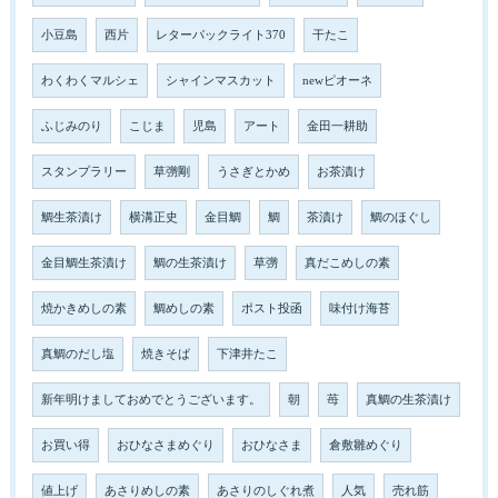
小豆島
西片
レターパックライト370
干たこ
わくわくマルシェ
シャインマスカット
newピオーネ
ふじみのり
こじま
児島
アート
金田一耕助
スタンプラリー
草彅剛
うさぎとかめ
お茶漬け
鯛生茶漬け
横溝正史
金目鯛
鯛
茶漬け
鯛のほぐし
金目鯛生茶漬け
鯛の生茶漬け
草彅
真だこめしの素
焼かきめしの素
鯛めしの素
ポスト投函
味付け海苔
真鯛のだし塩
焼きそば
下津井たこ
新年明けましておめでとうございます。
朝
苺
真鯛の生茶漬け
お買い得
おひなさまめぐり
おひなさま
倉敷雛めぐり
値上げ
あさりめしの素
あさりのしぐれ煮
人気
売れ筋