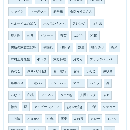
キャベツ
マナガツオ
新幹線
希良々うみさん
ベルサイユのばら
ホルモンうどん
アレンジ
香川県
焼き鳥
のり
ピオーネ
葡萄
ぶどう
NHK
鶴瓶の家族に乾杯
朝採れ
2割引き
数量
味付のり
新米
木村玉舟先生
ポトフ
家庭料理
おでん
ブラックペッパー
あなご
釣りバカ日誌
西田敏行
哀悼
いりこ
伊吹島
路線バス
下電バス
チャーハン
マグロ
いくら
丼
いなり
白桃
ワッフル
タコつぼ
人間ドック
ふぐ
雑炊
豚
アイビースクエア
お好み焼き
ご飯
シチュー
二刀流
ふりかけ
50年
悪魔
あげ玉
カレー
メバル