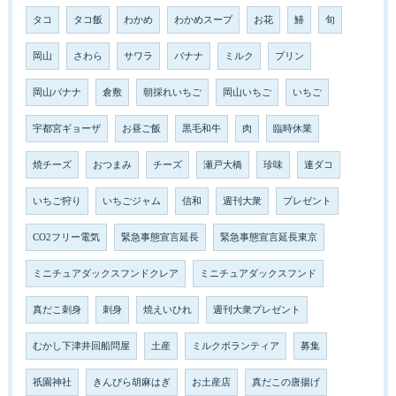
タコ
タコ飯
わかめ
わかめスープ
お花
鰆
旬
岡山
さわら
サワラ
バナナ
ミルク
プリン
岡山バナナ
倉敷
朝採れいちご
岡山いちご
いちご
宇都宮ギョーザ
お昼ご飯
黒毛和牛
肉
臨時休業
焼チーズ
おつまみ
チーズ
瀬戸大橋
珍味
連ダコ
いちご狩り
いちごジャム
信和
週刊大衆
プレゼント
CO2フリー電気
緊急事態宣言延長
緊急事態宣言延長東京
ミニチュアダックスフンドクレア
ミニチュアダックスフンド
真だこ刺身
刺身
焼えいひれ
週刊大衆プレゼント
むかし下津井回船問屋
土産
ミルクボランティア
募集
祇園神社
きんぴら胡麻はぎ
お土産店
真だこの唐揚げ