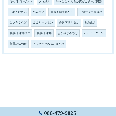
母の日プレゼント
タコ好き
味付けけやわらか真だこチーズ完売
ごめんなさい
のんべい
倉敷下津井真だこ
下津井タコ唐揚げ
白いきくらげ
ままかりレモン
倉敷下津井タコ
珍味8品
倉敷/下津井タコ
倉敷/下津井
おかやまみやげ
ハッピーターン
亀田の柿の種
そふとわかめふぃりかけ
086-479-9825