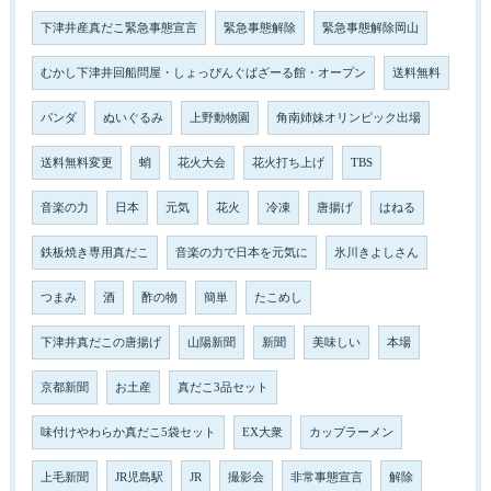
下津井産真だこ緊急事態宣言
緊急事態解除
緊急事態解除岡山
むかし下津井回船問屋・しょっぴんぐばざーる館・オープン
送料無料
パンダ
ぬいぐるみ
上野動物園
角南姉妹オリンピック出場
送料無料変更
蛸
花火大会
花火打ち上げ
TBS
音楽の力
日本
元気
花火
冷凍
唐揚げ
はねる
鉄板焼き専用真だこ
音楽の力で日本を元気に
氷川きよしさん
つまみ
酒
酢の物
簡単
たこめし
下津井真だこの唐揚げ
山陽新聞
新聞
美味しい
本場
京都新聞
お土産
真だこ3品セット
味付けやわらか真だこ5袋セット
EX大衆
カップラーメン
上毛新聞
JR児島駅
JR
撮影会
非常事態宣言
解除