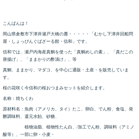
こんばんは！
岡山県倉敷市下津井瀬戸大橋の麓・・・・・「むかし下津井回船問
屋・しょっぴんぐばざーる館・信和」です。
信和では、瀬戸内海産真鯛を使った「真鯛めしの素」、「真だこの
唐揚げ」、「ままかりの酢漬け」、等
真鯛、ままかり、マダコ、を中心に通販・土産・を販売していま
す。
桜の花咲く今信和の桜おつまみセットを紹介します。
名称：焼ちくわ
原材料名：魚肉（アメリカ、タイ）たこ、卵白、でん粉、食塩、発
酵調味料、還元水飴、砂糖、
植物油脂、植物性たん白、/加工でん粉、調味料（アミノ
酸等）、一部に卵・小麦・