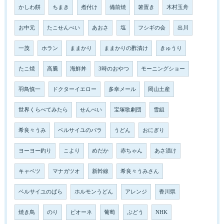
かしわ餅
ちまき
煮付け
備前焼
箸置き
木村玉舟
お中元
たこせんべい
あおさ
塩
フシギの会
出川
一茂
ホラン
ままかり
ままかりの酢漬け
きゅうり
たこ焼
高騰
海鮮丼
3時のおやつ
モーニングショー
羽鳥慎一
ドクターイエロー
多幸メール
岡山土産
世界くらべてみたら
せんべい
宝塚歌劇団
雪組
希良々うみ
ベルサイユのバラ
うどん
おにぎり
ヨーヨー釣り
こより
めだか
赤ちゃん
あさ漬け
キャベツ
マナガツオ
新幹線
希良々うみさん
ベルサイユのばら
ホルモンうどん
アレンジ
香川県
焼き鳥
のり
ピオーネ
葡萄
ぶどう
NHK