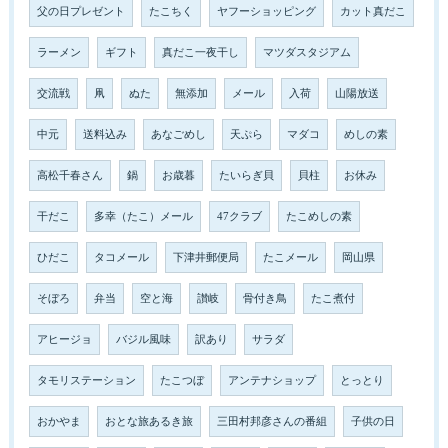
父の日プレゼント
たこちく
ヤフーショッピング
カット真だこ
ラーメン
ギフト
真だこ一夜干し
マツダスタジアム
交流戦
凧
ぬた
無添加
メール
入荷
山陽放送
中元
送料込み
あなごめし
天ぷら
マダコ
めしの素
高松千春さん
鍋
お歳暮
たいらぎ貝
貝柱
お休み
干だこ
多幸（たこ）メール
47クラブ
たこめしの素
ひだこ
タコメール
下津井郵便局
たこメール
岡山県
そぼろ
弁当
空と海
讃岐
骨付き鳥
たこ煮付
アヒージョ
バジル風味
訳あり
サラダ
タモリステーション
たこつぼ
アンテナショップ
とっとり
おかやま
おとな旅あるき旅
三田村邦彦さんの番組
子供の日