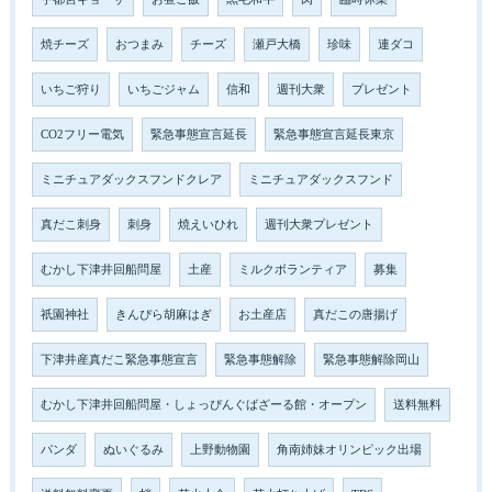
焼チーズ
おつまみ
チーズ
瀬戸大橋
珍味
連ダコ
いちご狩り
いちごジャム
信和
週刊大衆
プレゼント
CO2フリー電気
緊急事態宣言延長
緊急事態宣言延長東京
ミニチュアダックスフンドクレア
ミニチュアダックスフンド
真だこ刺身
刺身
焼えいひれ
週刊大衆プレゼント
むかし下津井回船問屋
土産
ミルクボランティア
募集
祇園神社
きんぴら胡麻はぎ
お土産店
真だこの唐揚げ
下津井産真だこ緊急事態宣言
緊急事態解除
緊急事態解除岡山
むかし下津井回船問屋・しょっぴんぐばざーる館・オープン
送料無料
パンダ
ぬいぐるみ
上野動物園
角南姉妹オリンピック出場