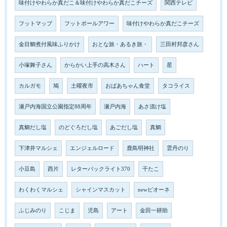
味付けやわらか真だこ＆味付けやわらか真だこチーズ
関西テレビ
フットマップ
フットボールアワー
味付けやわらか真だこチーズ
金目鯛煮付風味ふりかけ
おとな旅・あるき旅・
三田村邦彦さん
小塚舞子さん
からかい上手の高木さん
ハート
星
カルガモ
鳩
土曜夜市
おばあちゃん食堂
タコライス
瀬戸内海国立公園指定88周年
瀬戸内海
あさ漬け塩
真鯛だし塩
のどぐろだし塩
あごだし塩
真鯛
下津井マルシェ
エンジェルロード
鹿島明神社
雲丹のり
小豆島
西片
レターパックライト370
干たこ
わくわくマルシェ
シャインマスカット
newピオーネ
ふじみのり
こじま
児島
アート
金田一耕助