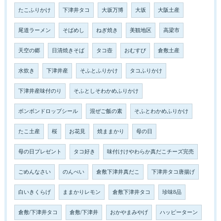
たこふりかけ
下津井タコ
大坂万博
大坂
大阪土産
尾道ラーメン
そばめし
ねぎ焼き
美観地区
高梁市
天空の郷
日清焼きそば
タコ壺
おむすび
倉敷土産
水炊き
下津井産
そふとふりかけ
タコふりかけ
下津井産味付のり
そふとしそわかめふりかけ
ボンボンドロップシール
混ぜご飯の素
そふとわかめふりかけ
たこ土産
桜
お花見
焼ままかり
母の日
母の日プレゼント
タコ好き
味付けけやわらか真だこチーズ完売
ごめんなさい
のんべい
倉敷下津井真だこ
下津井タコ唐揚げ
白いきくらげ
ままかりレモン
倉敷下津井タコ
珍味8品
倉敷/下津井タコ
倉敷/下津井
おかやまみやげ
ハッピーターン