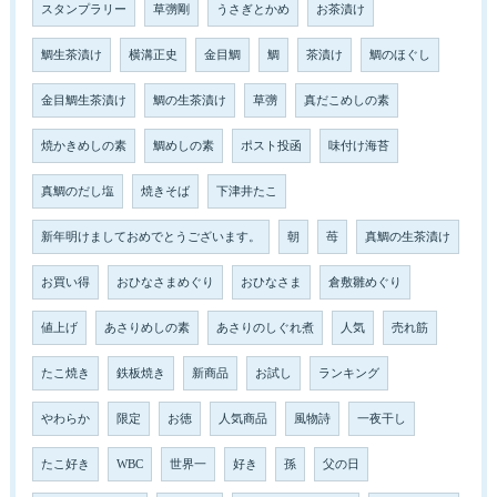
スタンプラリー
草彅剛
うさぎとかめ
お茶漬け
鯛生茶漬け
横溝正史
金目鯛
鯛
茶漬け
鯛のほぐし
金目鯛生茶漬け
鯛の生茶漬け
草彅
真だこめしの素
焼かきめしの素
鯛めしの素
ポスト投函
味付け海苔
真鯛のだし塩
焼きそば
下津井たこ
新年明けましておめでとうございます。
朝
苺
真鯛の生茶漬け
お買い得
おひなさまめぐり
おひなさま
倉敷雛めぐり
値上げ
あさりめしの素
あさりのしぐれ煮
人気
売れ筋
たこ焼き
鉄板焼き
新商品
お試し
ランキング
やわらか
限定
お徳
人気商品
風物詩
一夜干し
たこ好き
WBC
世界一
好き
孫
父の日