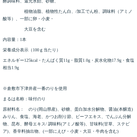
酵調味料、還元水飴、砂糖、
植物油脂、植物性たん白、/加工でん粉、調味料（アミノ
酸等）、一部に卵・小麦・
大豆を含む
内容量：1本
栄養成分表示（100ｇ当たり）
エネルギー125kcal・たんぱく質11g・脂質1.0g・炭水化物17.9g・食塩
相当1.9g
※倉敷市下津井産一番のりを使用
まるは名称：味付のり
原材料名： のり(岡山県産)、砂糖、蛋白加水分解物、醤油(本醸造)
みりん、食塩、海老、かつお削り節、ビーフエキス、でんぷん分解
物、昆布、酵母エキス/ 調味料(アミノ酸等)、甘味料(甘草、ステビ
ア)、香辛料抽出物、(一部にえび・小麦・大豆・牛肉を含む)