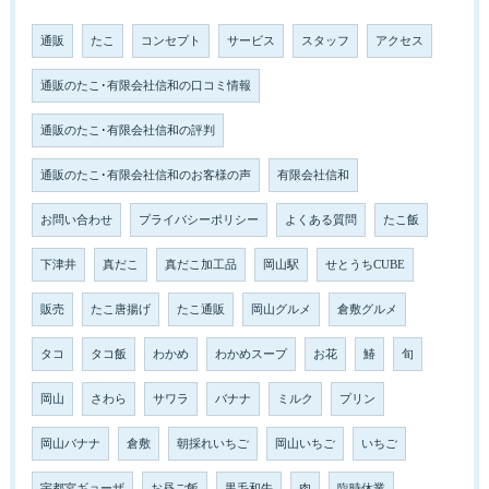
通販
たこ
コンセプト
サービス
スタッフ
アクセス
通販のたこ･有限会社信和の口コミ情報
通販のたこ･有限会社信和の評判
通販のたこ･有限会社信和のお客様の声
有限会社信和
お問い合わせ
プライバシーポリシー
よくある質問
たこ飯
下津井
真だこ
真だこ加工品
岡山駅
せとうちCUBE
販売
たこ唐揚げ
たこ通販
岡山グルメ
倉敷グルメ
タコ
タコ飯
わかめ
わかめスープ
お花
鰆
旬
岡山
さわら
サワラ
バナナ
ミルク
プリン
岡山バナナ
倉敷
朝採れいちご
岡山いちご
いちご
宇都宮ギョーザ
お昼ご飯
黒毛和牛
肉
臨時休業