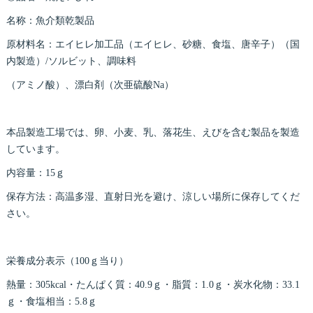
名称：魚介類乾製品
原材料名：エイヒレ加工品（エイヒレ、砂糖、食塩、唐辛子）（国
内製造）/ソルビット、調味料
（アミノ酸）、漂白剤（次亜硫酸Na）
本品製造工場では、卵、小麦、乳、落花生、えびを含む製品を製造
しています。
内容量：15ｇ
保存方法：高温多湿、直射日光を避け、涼しい場所に保存してくだ
さい。
栄養成分表示（100ｇ当り）
熱量：305kcal・たんぱく質：40.9ｇ・脂質：1.0ｇ・炭水化物：33.1
ｇ・食塩相当：5.8ｇ