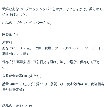
新鮮なあなごにブラックペッパーをかけ、ほぐしをかけ、柔らかく
焼き上げました。
①品名：ブラックペッパー焼あなご
内容量:20g
原材料
あなご(ベトナム産)、砂糖、食塩、ブラックペッパー、ソルビット、
調味料(アミノ酸)
保存方法:高温多湿、直射日光を避け、涼しい場所に保存して下さ
い。
栄養成分表示(100gあたり)
熱量340kcal、たんぱく質37.6g、脂質1.4g、炭水化物44.3g、食塩相当
量6.4g(推定値)
②品名：焼えいひれ