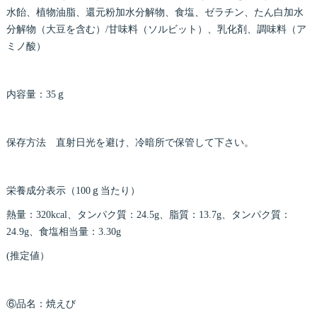
水飴、植物油脂、還元粉加水分解物、食塩、ゼラチン、たん白加水
分解物（大豆を含む）/甘味料（ソルビット）、乳化剤、調味料（ア
ミノ酸）
内容量：35ｇ
保存方法 直射日光を避け、冷暗所で保管して下さい。
栄養成分表示（100ｇ当たり）
熱量：320kcal、タンパク質：24.5g、脂質：13.7g、タンパク質：
24.9g、食塩相当量：3.30g
(推定値）
⑥品名：焼えび