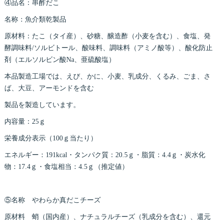
④品名：串酢だこ
名称：魚介類乾製品
原材料：たこ（タイ産）、砂糖、醸造酢（小麦を含む）、食塩、発
酵調味料/ソルビトール、酸味料、調味料（アミノ酸等）、酸化防止
剤（エルソルビン酸Na、亜硫酸塩）
本品製造工場では、えび、かに、小麦、乳成分、くるみ、ごま、さ
ば、大豆、アーモンドを含む
製品を製造しています。
内容量：25ｇ
栄養成分表示（100ｇ当たり）
エネルギー：191kcal・タンパク質：20.5ｇ・脂質：4.4ｇ・炭水化
物：17.4ｇ・食塩相当：4.5ｇ（推定値）
⑤名称 やわらか真だこチーズ
原材料 蛸（国内産）、ナチュラルチーズ（乳成分を含む）、還元