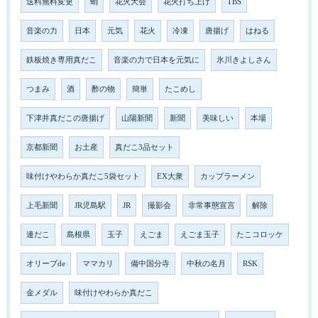
送料無料変更
蛸
花火大会
花火打ち上げ
TBS
音楽の力
日本
元気
花火
冷凍
唐揚げ
はねる
鉄板焼き専用真だこ
音楽の力で日本を元気に
氷川きよしさん
つまみ
酒
酢の物
簡単
たこめし
下津井真だこの唐揚げ
山陽新聞
新聞
美味しい
本場
京都新聞
お土産
真だこ3品セット
味付けやわらか真だこ5袋セット
EX大衆
カップラーメン
上毛新聞
JR児島駅
JR
撮影会
非常事態宣言
解除
連だこ
島根県
玉子
えごま
えごま玉子
たこコロッケ
オリーブde
ママカリ
備中国分寺
中秋の名月
RSK
金メダル
味付けやわらか真だこ