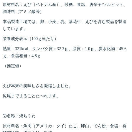
原材料名：えび（ベトナム産）、砂糖、食塩、唐辛子/ソルビット、
調味料（アミノ酸等）
本品製造工場では、卵、小麦、乳、落花生、えびを含む製品を製造
しています。
栄養成分表示（100ｇ当たり）
熱量：321kcal、タンパク質：32.3ｇ、脂質：1.0ｇ、炭水化物：45.6
ｇ、食塩相当：4.8ｇ
（推定値）
えび本来の美味しさを凝縮しました。
尻尾までまるごとたべれます。
⑦名称：焼ちくわ
原材料名：魚肉（アメリカ、タイ）たこ、卵白、でん粉、食塩、発