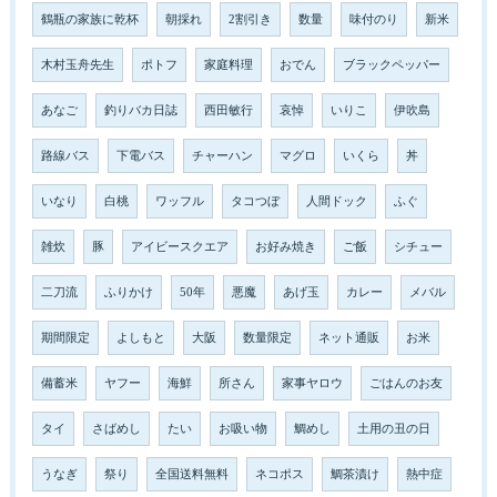
鶴瓶の家族に乾杯
朝採れ
2割引き
数量
味付のり
新米
木村玉舟先生
ポトフ
家庭料理
おでん
ブラックペッパー
あなご
釣りバカ日誌
西田敏行
哀悼
いりこ
伊吹島
路線バス
下電バス
チャーハン
マグロ
いくら
丼
いなり
白桃
ワッフル
タコつぼ
人間ドック
ふぐ
雑炊
豚
アイビースクエア
お好み焼き
ご飯
シチュー
二刀流
ふりかけ
50年
悪魔
あげ玉
カレー
メバル
期間限定
よしもと
大阪
数量限定
ネット通販
お米
備蓄米
ヤフー
海鮮
所さん
家事ヤロウ
ごはんのお友
タイ
さばめし
たい
お吸い物
鯛めし
土用の丑の日
うなぎ
祭り
全国送料無料
ネコポス
鯛茶漬け
熱中症