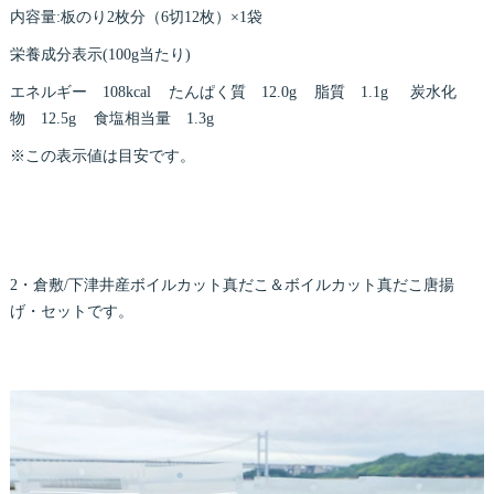
内容量:板のり2枚分（6切12枚）×1袋
栄養成分表示(100g当たり)
エネルギー 108kcal たんぱく質 12.0g 脂質 1.1g 炭水化
物 12.5g 食塩相当量 1.3g
※この表示値は目安です。
2・倉敷/下津井産ボイルカット真だこ＆ボイルカット真だこ唐揚
げ・セットです。