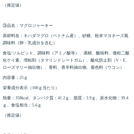
（推定値）
③品名：マグロジャーキー
原材料名：キハダマグロ（ベトナム産）、砂糖、粉末マヨネーズ風
調味料（卵・乳成分を含む）
食塩/ソルビット、調味料（アミノ酸等）、酒精、酸味料、微粒二酸
化ケイ素、増粘剤（タマリンドシートガム）、酸化防止剤（V・E、
ローズマリー抽出物）、香料、香辛料抽出物、着色料（ウコン）
内容量：25ｇ
栄養成分表示（100ｇ当たり）
熱量：358kcal、タンパク質：41.2ｇ、脂質：3.9ｇ、炭水化物：39.4
ｇ、食塩相当：5.6ｇ
（推定値）