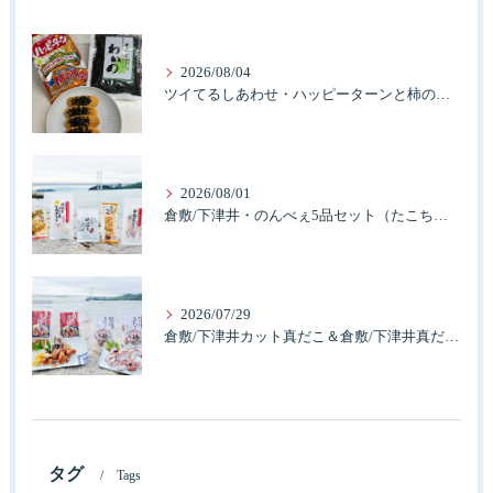
2026/08/04
ツイてるしあわせ・ハッピーターンと柿の種とそふとわかめふりかけとタコふりかけ・ハッピーコラボレーション
2026/08/01
倉敷/下津井・のんべぇ5品セット（たこちく、たこ玉、味付のり、串酢だこ、味付けけやわらか真だこチーズ）3歳のお子様も大好きなんですよ。
2026/07/29
倉敷/下津井カット真だこ＆倉敷/下津井真だこ唐揚げ・セット人気です。
タグ
Tags