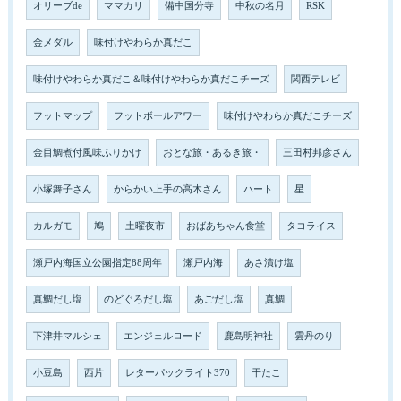
オリーブde
ママカリ
備中国分寺
中秋の名月
RSK
金メダル
味付けやわらか真だこ
味付けやわらか真だこ＆味付けやわらか真だこチーズ
関西テレビ
フットマップ
フットボールアワー
味付けやわらか真だこチーズ
金目鯛煮付風味ふりかけ
おとな旅・あるき旅・
三田村邦彦さん
小塚舞子さん
からかい上手の高木さん
ハート
星
カルガモ
鳩
土曜夜市
おばあちゃん食堂
タコライス
瀬戸内海国立公園指定88周年
瀬戸内海
あさ漬け塩
真鯛だし塩
のどぐろだし塩
あごだし塩
真鯛
下津井マルシェ
エンジェルロード
鹿島明神社
雲丹のり
小豆島
西片
レターパックライト370
干たこ