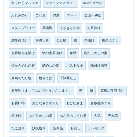
わくわくマルシェ
シャインマスカット
newピオーネ
ふじみのり
こじま
児島
アート
金田一耕助
スタンプラリー
草彅剛
うさぎとかめ
お茶漬け
鯛生茶漬け
横溝正史
金目鯛
鯛
茶漬け
鯛のほぐし
金目鯛生茶漬け
鯛の生茶漬け
草彅
真だこめしの素
焼かきめしの素
鯛めしの素
ポスト投函
味付け海苔
真鯛のだし塩
焼きそば
下津井たこ
新年明けましておめでとうございます。
朝
苺
真鯛の生茶漬け
お買い得
おひなさまめぐり
おひなさま
倉敷雛めぐり
値上げ
あさりめしの素
あさりのしぐれ煮
人気
売れ筋
たこ焼き
鉄板焼き
新商品
お試し
ランキング