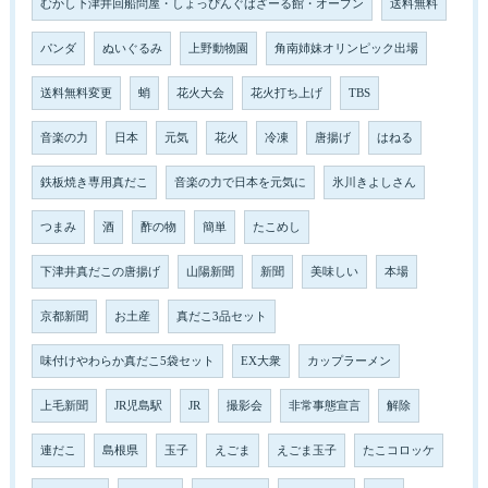
むかし下津井回船問屋・しょっぴんぐばざーる館・オープン
送料無料
パンダ
ぬいぐるみ
上野動物園
角南姉妹オリンピック出場
送料無料変更
蛸
花火大会
花火打ち上げ
TBS
音楽の力
日本
元気
花火
冷凍
唐揚げ
はねる
鉄板焼き専用真だこ
音楽の力で日本を元気に
氷川きよしさん
つまみ
酒
酢の物
簡単
たこめし
下津井真だこの唐揚げ
山陽新聞
新聞
美味しい
本場
京都新聞
お土産
真だこ3品セット
味付けやわらか真だこ5袋セット
EX大衆
カップラーメン
上毛新聞
JR児島駅
JR
撮影会
非常事態宣言
解除
連だこ
島根県
玉子
えごま
えごま玉子
たこコロッケ