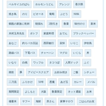
ベルサイユのばら
ホルモンうどん
アレンジ
香川県
焼き鳥
のり
ピオーネ
葡萄
ぶどう
NHK
鶴瓶の家族に乾杯
朝採れ
2割引き
数量
味付のり
新米
木村玉舟先生
ポトフ
家庭料理
おでん
ブラックペッパー
あなご
釣りバカ日誌
西田敏行
哀悼
いりこ
伊吹島
路線バス
下電バス
チャーハン
マグロ
いくら
丼
いなり
白桃
ワッフル
タコつぼ
人間ドック
ふぐ
雑炊
豚
アイビースクエア
お好み焼き
ご飯
シチュー
二刀流
ふりかけ
50年
悪魔
あげ玉
カレー
メバル
期間限定
よしもと
大阪
数量限定
ネット通販
お米
備蓄米
ヤフー
海鮮
所さん
家事ヤロウ
ごはんのお友