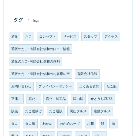
タグ
Tags
通販
たこ
コンセプト
サービス
スタッフ
アクセス
通販のたこ･有限会社信和の口コミ情報
通販のたこ･有限会社信和の評判
通販のたこ･有限会社信和のお客様の声
有限会社信和
お問い合わせ
プライバシーポリシー
よくある質問
たこ飯
下津井
真だこ
真だこ加工品
岡山駅
せとうちCUBE
販売
たこ唐揚げ
たこ通販
岡山グルメ
倉敷グルメ
タコ
タコ飯
わかめ
わかめスープ
お花
鰆
旬