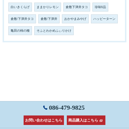
白いきくらげ
ままかりレモン
倉敷下津井タコ
珍味8品
倉敷/下津井タコ
倉敷/下津井
おかやまみやげ
ハッピーターン
亀田の柿の種
そふとわかめふぃりかけ
086-479-9825
お問い合わせはこちら
商品購入はこちら