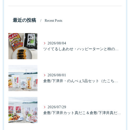
最近の投稿
Recent Posts
2026/08/04
ツイてるしあわせ・ハッピーターンと柿の種とそふとわかめふりかけとタコふりかけ・ハッピーコラボレーション
2026/08/01
倉敷/下津井・のんべぇ5品セット（たこちく、たこ玉、味付のり、串酢だこ、味付けけやわらか真だこチーズ）3歳のお子様も大好きなんですよ。
2026/07/29
倉敷/下津井カット真だこ＆倉敷/下津井真だこ唐揚げ・セット人気です。