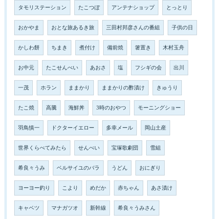
タモリステーション
たこつぼ
アンテナショップ
とっとり
おかやま
おとな旅あるき旅
三田村邦彦さんの番組
子供の日
かしわ餅
ちまき
煮付け
備前焼
箸置き
木村玉舟
お中元
たこせんべい
あおさ
塩
フシギの会
出川
一茂
ホラン
ままかり
ままかりの酢漬け
きゅうり
たこ焼
高騰
海鮮丼
3時のおやつ
モーニングショー
羽鳥慎一
ドクターイエロー
多幸メール
岡山土産
世界くらべてみたら
せんべい
宝塚歌劇団
雪組
希良々うみ
ベルサイユのバラ
うどん
おにぎり
ヨーヨー釣り
こより
めだか
赤ちゃん
あさ漬け
キャベツ
マナガツオ
新幹線
希良々うみさん