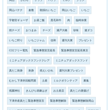
岡山
さわら
サワラ
バナナ
ミルク
プリン
岡山バナナ
倉敷
朝採れいちご
岡山いちご
いちご
宇都宮ギョーザ
お昼ご飯
黒毛和牛
肉
臨時休業
焼チーズ
おつまみ
チーズ
瀬戸大橋
珍味
連ダコ
いちご狩り
いちごジャム
信和
週刊大衆
プレゼント
CO2フリー電気
緊急事態宣言延長
緊急事態宣言延長東京
ミニチュアダックスフンドクレア
ミニチュアダックスフンド
真だこ刺身
刺身
焼えいひれ
週刊大衆プレゼント
むかし下津井回船問屋
土産
ミルクボランティア
募集
祇園神社
きんぴら胡麻はぎ
お土産店
真だこの唐揚げ
下津井産真だこ緊急事態宣言
緊急事態解除
緊急事態解除岡山