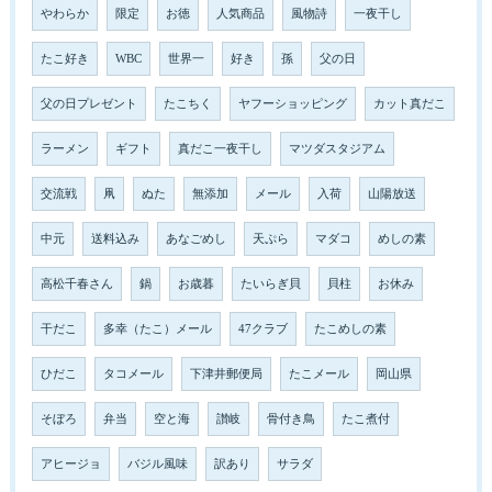
やわらか
限定
お徳
人気商品
風物詩
一夜干し
たこ好き
WBC
世界一
好き
孫
父の日
父の日プレゼント
たこちく
ヤフーショッピング
カット真だこ
ラーメン
ギフト
真だこ一夜干し
マツダスタジアム
交流戦
凧
ぬた
無添加
メール
入荷
山陽放送
中元
送料込み
あなごめし
天ぷら
マダコ
めしの素
高松千春さん
鍋
お歳暮
たいらぎ貝
貝柱
お休み
干だこ
多幸（たこ）メール
47クラブ
たこめしの素
ひだこ
タコメール
下津井郵便局
たこメール
岡山県
そぼろ
弁当
空と海
讃岐
骨付き鳥
たこ煮付
アヒージョ
バジル風味
訳あり
サラダ