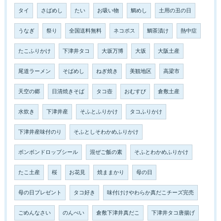
タイ
さばめし
たい
お吸い物
鯛めし
土用の丑の日
うなぎ
祭り
全国送料無料
ネコポス
鯛茶漬け
熱中症
たこふりかけ
下津井タコ
大坂万博
大坂
大阪土産
尾道ラーメン
そばめし
ねぎ焼き
美観地区
高梁市
天空の郷
日清焼きそば
タコ壺
おむすび
倉敷土産
水炊き
下津井産
そふとふりかけ
タコふりかけ
下津井産味付のり
そふとしそわかめふりかけ
ボンボンドロップシール
混ぜご飯の素
そふとわかめふりかけ
たこ土産
桜
お花見
焼ままかり
母の日
母の日プレゼント
タコ好き
味付けけやわらか真だこチーズ完売
ごめんなさい
のんべい
倉敷下津井真だこ
下津井タコ唐揚げ