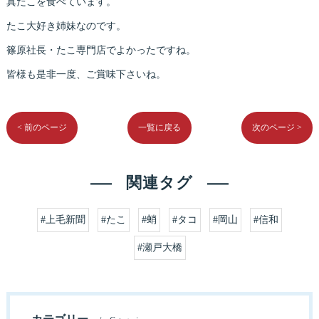
真だこを食べています。
たこ大好き姉妹なのです。
篠原社長・たこ専門店でよかったですね。
皆様も是非一度、ご賞味下さいね。
< 前のページ
一覧に戻る
次のページ >
関連タグ
#上毛新聞
#たこ
#蛸
#タコ
#岡山
#信和
#瀬戸大橋