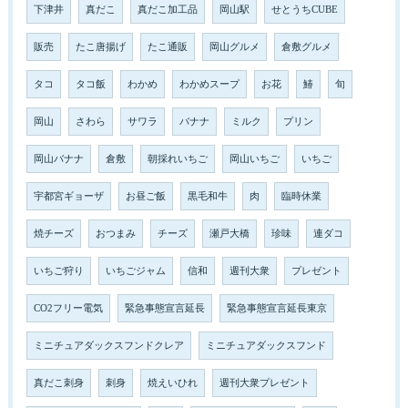
下津井
真だこ
真だこ加工品
岡山駅
せとうちCUBE
販売
たこ唐揚げ
たこ通販
岡山グルメ
倉敷グルメ
タコ
タコ飯
わかめ
わかめスープ
お花
鰆
旬
岡山
さわら
サワラ
バナナ
ミルク
プリン
岡山バナナ
倉敷
朝採れいちご
岡山いちご
いちご
宇都宮ギョーザ
お昼ご飯
黒毛和牛
肉
臨時休業
焼チーズ
おつまみ
チーズ
瀬戸大橋
珍味
連ダコ
いちご狩り
いちごジャム
信和
週刊大衆
プレゼント
CO2フリー電気
緊急事態宣言延長
緊急事態宣言延長東京
ミニチュアダックスフンドクレア
ミニチュアダックスフンド
真だこ刺身
刺身
焼えいひれ
週刊大衆プレゼント