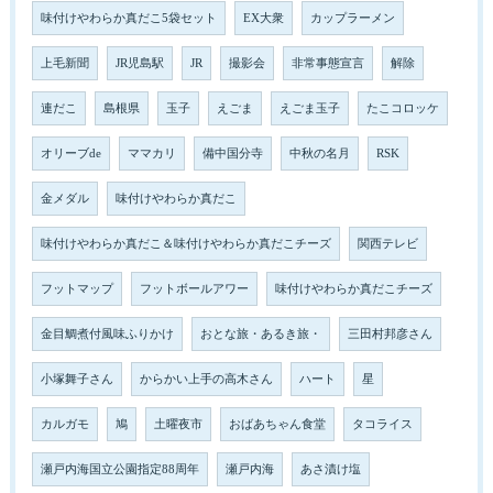
味付けやわらか真だこ5袋セット
EX大衆
カップラーメン
上毛新聞
JR児島駅
JR
撮影会
非常事態宣言
解除
連だこ
島根県
玉子
えごま
えごま玉子
たこコロッケ
オリーブde
ママカリ
備中国分寺
中秋の名月
RSK
金メダル
味付けやわらか真だこ
味付けやわらか真だこ＆味付けやわらか真だこチーズ
関西テレビ
フットマップ
フットボールアワー
味付けやわらか真だこチーズ
金目鯛煮付風味ふりかけ
おとな旅・あるき旅・
三田村邦彦さん
小塚舞子さん
からかい上手の高木さん
ハート
星
カルガモ
鳩
土曜夜市
おばあちゃん食堂
タコライス
瀬戸内海国立公園指定88周年
瀬戸内海
あさ漬け塩