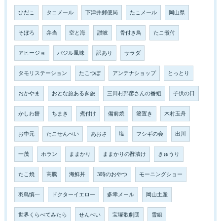
ひだこ
タコメール
下津井郵便局
たこメール
岡山県
そぼろ
弁当
空と海
讃岐
骨付き鳥
たこ煮付
アヒージョ
バジル風味
訳あり
サラダ
タモリステーション
たこつぼ
アンテナショップ
とっとり
おかやま
おとな旅あるき旅
三田村邦彦さんの番組
子供の日
かしわ餅
ちまき
煮付け
備前焼
箸置き
木村玉舟
お中元
たこせんべい
あおさ
塩
フシギの会
出川
一茂
ホラン
ままかり
ままかりの酢漬け
きゅうり
たこ焼
高騰
海鮮丼
3時のおやつ
モーニングショー
羽鳥慎一
ドクターイエロー
多幸メール
岡山土産
世界くらべてみたら
せんべい
宝塚歌劇団
雪組