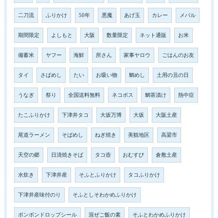
二刀流
ふりかけ
50年
悪魔
あげ玉
カレー
メバル
期間限定
よしもと
大阪
数量限定
ネット通販
お米
備蓄米
ヤフー
海鮮
所さん
家事ヤロウ
ごはんのお友
タイ
さばめし
たい
お吸い物
鯛めし
土用の丑の日
うなぎ
祭り
全国送料無料
ネコポス
鯛茶漬け
熱中症
たこふりかけ
下津井タコ
大坂万博
大坂
大阪土産
尾道ラーメン
そばめし
ねぎ焼き
美観地区
高梁市
天空の郷
日清焼きそば
タコ壺
おむすび
倉敷土産
水炊き
下津井産
そふとふりかけ
タコふりかけ
下津井産味付のり
そふとしそわかめふりかけ
ボンボンドロップシール
混ぜご飯の素
そふとわかめふりかけ