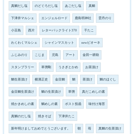
真鯛だし塩
のどぐろだし塩
あごだし塩
真鯛
下津井マルシェ
エンジェルロード
鹿島明神社
雲丹のり
小豆島
西片
レターパックライト370
干たこ
わくわくマルシェ
シャインマスカット
newピオーネ
ふじみのり
こじま
児島
アート
金田一耕助
スタンプラリー
草彅剛
うさぎとかめ
お茶漬け
鯛生茶漬け
横溝正史
金目鯛
鯛
茶漬け
鯛のほぐし
金目鯛生茶漬け
鯛の生茶漬け
草彅
真だこめしの素
焼かきめしの素
鯛めしの素
ポスト投函
味付け海苔
真鯛のだし塩
焼きそば
下津井たこ
新年明けましておめでとうございます。
朝
苺
真鯛の生茶漬け