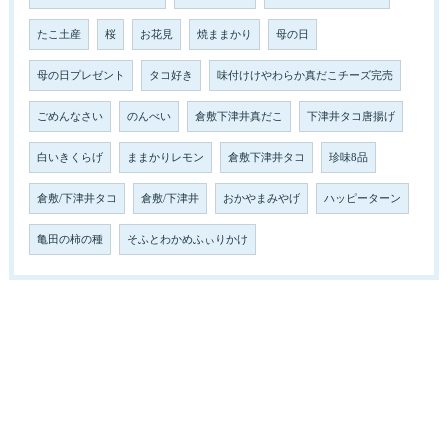
たこ土産
桜
お花見
焼ままかり
母の日
母の日プレゼント
タコ好き
味付けけやわらか真だこチーズ完売
ごめんなさい
のんべい
倉敷下津井真だこ
下津井タコ唐揚げ
白いきくらげ
ままかりレモン
倉敷下津井タコ
珍味8品
倉敷/下津井タコ
倉敷/下津井
おかやまみやげ
ハッピーターン
亀田の柿の種
そふとわかめふぃりかけ