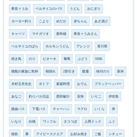
希良々うみ
ベルサイユのバラ
うどん
おにぎり
ヨーヨー釣り
こより
めだか
赤ちゃん
あさ漬け
キャベツ
マナガツオ
新幹線
希良々うみさん
ベルサイユのばら
ホルモンうどん
アレンジ
香川県
焼き鳥
のり
ピオーネ
葡萄
ぶどう
NHK
鶴瓶の家族に乾杯
朝採れ
2割引き
数量
味付のり
新米
木村玉舟先生
ポトフ
家庭料理
おでん
ブラックペッパー
あなご
釣りバカ日誌
西田敏行
哀悼
いりこ
伊吹島
路線バス
下電バス
チャーハン
マグロ
いくら
丼
いなり
白桃
ワッフル
タコつぼ
人間ドック
ふぐ
雑炊
豚
アイビースクエア
お好み焼き
ご飯
シチュー