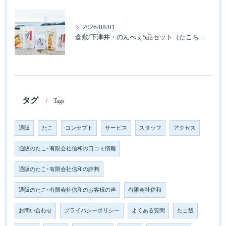
2026/08/01
倉敷/下津井・のんべぇ5品セット（たこちく、たこ玉、味付のり、串酢だこ、味付けけやわらか真だこチーズ）3歳のお子様も大好きなんですよ。
タグ
Tags
通販
たこ
コンセプト
サービス
スタッフ
アクセス
通販のたこ･有限会社信和の口コミ情報
通販のたこ･有限会社信和の評判
通販のたこ･有限会社信和のお客様の声
有限会社信和
お問い合わせ
プライバシーポリシー
よくある質問
たこ飯