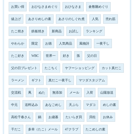
お買い得
おひなさまめぐり
おひなさま
倉敷雛めぐり
値上げ
あさりめしの素
あさりのしぐれ煮
人気
売れ筋
たこ焼き
鉄板焼き
新商品
お試し
ランキング
やわらか
限定
お徳
人気商品
風物詩
一夜干し
たこ好き
WBC
世界一
好き
孫
父の日
父の日プレゼント
たこちく
ヤフーショッピング
カット真だこ
ラーメン
ギフト
真だこ一夜干し
マツダスタジアム
交流戦
凧
ぬた
無添加
メール
入荷
山陽放送
中元
送料込み
あなごめし
天ぷら
マダコ
めしの素
高松千春さん
鍋
お歳暮
たいらぎ貝
貝柱
お休み
干だこ
多幸（たこ）メール
47クラブ
たこめしの素