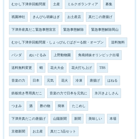
むかし下津井回船問屋
土産
ミルクボランティア
募集
祇園神社
きんぴら胡麻はぎ
お土産店
真だこの唐揚げ
下津井産真だこ緊急事態宣言
緊急事態解除
緊急事態解除岡山
むかし下津井回船問屋・しょっぴんぐばざーる館・オープン
送料無料
パンダ
ぬいぐるみ
上野動物園
角南姉妹オリンピック出場
送料無料変更
蛸
花火大会
花火打ち上げ
TBS
音楽の力
日本
元気
花火
冷凍
唐揚げ
はねる
鉄板焼き専用真だこ
音楽の力で日本を元気に
氷川きよしさん
つまみ
酒
酢の物
簡単
たこめし
下津井真だこの唐揚げ
山陽新聞
新聞
美味しい
本場
京都新聞
お土産
真だこ3品セット