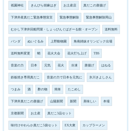
祇園神社
きんぴら胡麻はぎ
お土産店
真だこの唐揚げ
下津井産真だこ緊急事態宣言
緊急事態解除
緊急事態解除岡山
むかし下津井回船問屋・しょっぴんぐばざーる館・オープン
送料無料
パンダ
ぬいぐるみ
上野動物園
角南姉妹オリンピック出場
送料無料変更
蛸
花火大会
花火打ち上げ
TBS
音楽の力
日本
元気
花火
冷凍
唐揚げ
はねる
鉄板焼き専用真だこ
音楽の力で日本を元気に
氷川きよしさん
つまみ
酒
酢の物
簡単
たこめし
下津井真だこの唐揚げ
山陽新聞
新聞
美味しい
本場
京都新聞
お土産
真だこ3品セット
味付けやわらか真だこ5袋セット
EX大衆
カップラーメン