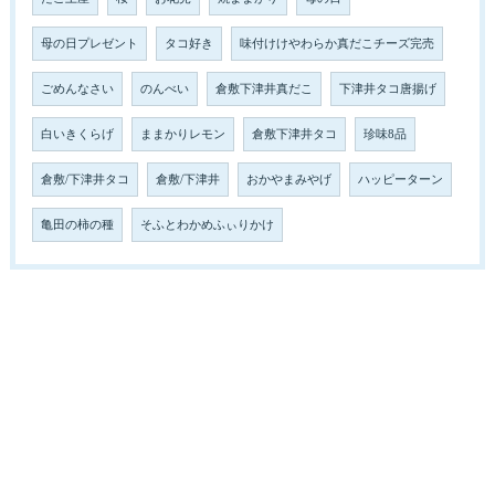
母の日プレゼント
タコ好き
味付けけやわらか真だこチーズ完売
ごめんなさい
のんべい
倉敷下津井真だこ
下津井タコ唐揚げ
白いきくらげ
ままかりレモン
倉敷下津井タコ
珍味8品
倉敷/下津井タコ
倉敷/下津井
おかやまみやげ
ハッピーターン
亀田の柿の種
そふとわかめふぃりかけ