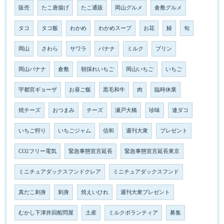
販売
たこ唐揚げ
たこ通販
岡山グルメ
倉敷グルメ
タコ
タコ飯
わかめ
わかめスープ
お花
鰆
旬
岡山
さわら
サワラ
バナナ
ミルク
プリン
岡山バナナ
倉敷
朝採れいちご
岡山いちご
いちご
宇都宮ギョーザ
お昼ご飯
黒毛和牛
肉
臨時休業
焼チーズ
おつまみ
チーズ
瀬戸大橋
珍味
連ダコ
いちご狩り
いちごジャム
信和
週刊大衆
プレゼント
CO2フリー電気
緊急事態宣言延長
緊急事態宣言延長東京
ミニチュアダックスフンドクレア
ミニチュアダックスフンド
真だこ刺身
刺身
焼えいひれ
週刊大衆プレゼント
むかし下津井回船問屋
土産
ミルクボランティア
募集