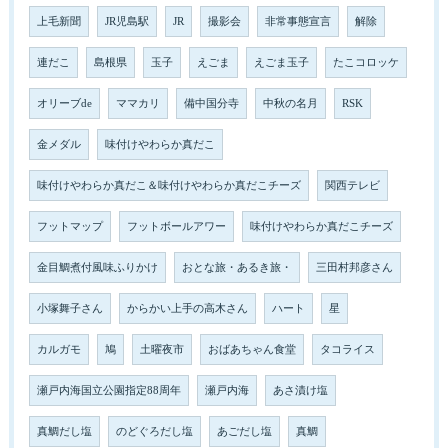
上毛新聞
JR児島駅
JR
撮影会
非常事態宣言
解除
連だこ
島根県
玉子
えごま
えごま玉子
たこコロッケ
オリーブde
ママカリ
備中国分寺
中秋の名月
RSK
金メダル
味付けやわらか真だこ
味付けやわらか真だこ＆味付けやわらか真だこチーズ
関西テレビ
フットマップ
フットボールアワー
味付けやわらか真だこチーズ
金目鯛煮付風味ふりかけ
おとな旅・あるき旅・
三田村邦彦さん
小塚舞子さん
からかい上手の高木さん
ハート
星
カルガモ
鳩
土曜夜市
おばあちゃん食堂
タコライス
瀬戸内海国立公園指定88周年
瀬戸内海
あさ漬け塩
真鯛だし塩
のどぐろだし塩
あごだし塩
真鯛