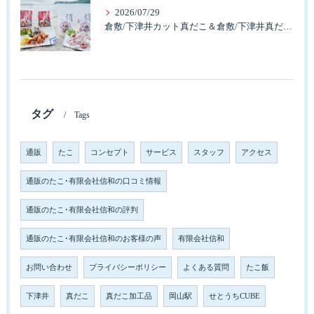
2026/07/29
倉敷/下津井カット真だこ＆倉敷/下津井真だこ唐揚げ・セット人気です。
タグ
Tags
通販
たこ
コンセプト
サービス
スタッフ
アクセス
通販のたこ･有限会社信和の口コミ情報
通販のたこ･有限会社信和の評判
通販のたこ･有限会社信和のお客様の声
有限会社信和
お問い合わせ
プライバシーポリシー
よくある質問
たこ飯
下津井
真だこ
真だこ加工品
岡山駅
せとうちCUBE