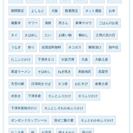
期間限定
よしもと
大阪
数量限定
ネット通販
お米
備蓄米
ヤフー
海鮮
所さん
家事ヤロウ
ごはんのお友
タイ
さばめし
たい
お吸い物
鯛めし
土用の丑の日
うなぎ
祭り
全国送料無料
ネコポス
鯛茶漬け
熱中症
たこふりかけ
下津井タコ
大坂万博
大坂
大阪土産
尾道ラーメン
そばめし
ねぎ焼き
美観地区
高梁市
天空の郷
日清焼きそば
タコ壺
おむすび
倉敷土産
水炊き
下津井産
そふとふりかけ
タコふりかけ
下津井産味付のり
そふとしそわかめふりかけ
ボンボンドロップシール
混ぜご飯の素
そふとわかめふりかけ
たこ土産
桜
お花見
焼ままかり
母の日