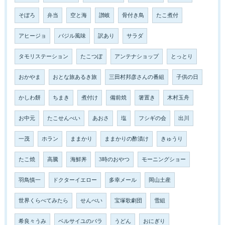
そぼろ
弁当
空と海
讃岐
骨付き鳥
たこ煮付
アヒージョ
バジル風味
訳あり
サラダ
タモリステーション
たこつぼ
アンテナショップ
とっとり
おかやま
おとな旅あるき旅
三田村邦彦さんの番組
子供の日
かしわ餅
ちまき
煮付け
備前焼
箸置き
木村玉舟
お中元
たこせんべい
あおさ
塩
フシギの会
出川
一茂
ホラン
ままかり
ままかりの酢漬け
きゅうり
たこ焼
高騰
海鮮丼
3時のおやつ
モーニングショー
羽鳥慎一
ドクターイエロー
多幸メール
岡山土産
世界くらべてみたら
せんべい
宝塚歌劇団
雪組
希良々うみ
ベルサイユのバラ
うどん
おにぎり