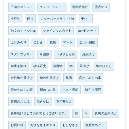
下津井マルシェ
エンジェルロード
鹿島明神社
雲丹のり
小豆島
西片
レターパックライト370
干たこ
わくわくマルシェ
シャインマスカット
newピオーネ
ふじみのり
こじま
児島
アート
金田一耕助
スタンプラリー
草彅剛
うさぎとかめ
お茶漬け
鯛生茶漬け
横溝正史
金目鯛
鯛
茶漬け
鯛のほぐし
金目鯛生茶漬け
鯛の生茶漬け
草彅
真だこめしの素
焼かきめしの素
鯛めしの素
ポスト投函
味付け海苔
真鯛のだし塩
焼きそば
下津井たこ
新年明けましておめでとうございます。
朝
苺
真鯛の生茶漬け
お買い得
おひなさまめぐり
おひなさま
倉敷雛めぐり