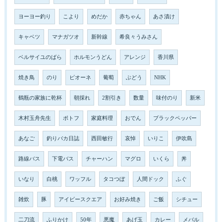
ヨーヨー釣り
こより
めだか
赤ちゃん
あさ漬け
キャベツ
マナガツオ
新幹線
希良々うみさん
ベルサイユのばら
ホルモンうどん
アレンジ
香川県
焼き鳥
のり
ピオーネ
葡萄
ぶどう
NHK
鶴瓶の家族に乾杯
朝採れ
2割引き
数量
味付のり
新米
木村玉舟先生
ポトフ
家庭料理
おでん
ブラックペッパー
あなご
釣りバカ日誌
西田敏行
哀悼
いりこ
伊吹島
路線バス
下電バス
チャーハン
マグロ
いくら
丼
いなり
白桃
ワッフル
タコつぼ
人間ドック
ふぐ
雑炊
豚
アイビースクエア
お好み焼き
ご飯
シチュー
二刀流
ふりかけ
50年
悪魔
あげ玉
カレー
メバル