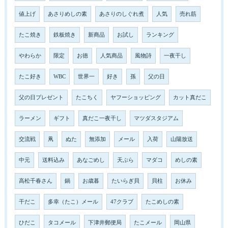
値上げ
あさりめしの素
あさりのしぐれ煮
人気
売れ筋
たこ焼き
鉄板焼き
新商品
お試し
ランキング
やわらか
限定
お徳
人気商品
風物詩
一夜干し
たこ好き
WBC
世界一
好き
孫
父の日
父の日プレゼント
たこちく
ヤフーショッピング
カット真だこ
ラーメン
ギフト
真だこ一夜干し
マツダスタジアム
交流戦
凧
ぬた
無添加
メール
入荷
山陽放送
中元
送料込み
あなごめし
天ぷら
マダコ
めしの素
高松千春さん
鍋
お歳暮
たいらぎ貝
貝柱
お休み
干だこ
多幸（たこ）メール
47クラブ
たこめしの素
ひだこ
タコメール
下津井郵便局
たこメール
岡山県