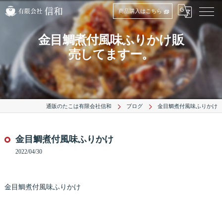
商品購入はこちら
金目鯛煮付風味ふりかけ販
売してますー。
通販のたこは有限会社信和
ブログ
金目鯛煮付風味ふりかけ
金目鯛煮付風味ふりかけ
2022/04/30
金目鯛煮付風味ふりかけ