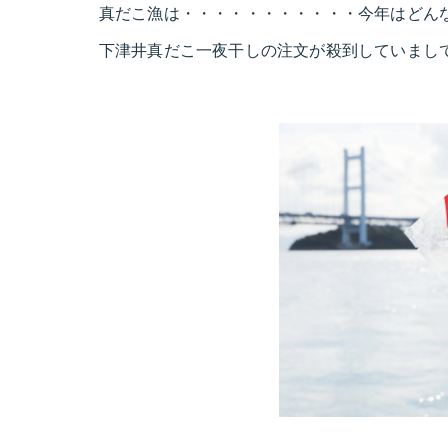
真だこ漁は・・・・・・・・・・・今年はどん
下津井真だこ一夜干しの注文が殺到していまし