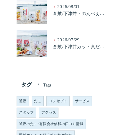
2026/08/01
倉敷/下津井・のんべぇ5品セット（たこちく、たこ玉、味付のり、串酢だこ、味付けけやわらか真だこチーズ）3歳のお子様も大好きなんですよ。
2026/07/29
倉敷/下津井カット真だこ＆倉敷/下津井真だこ唐揚げ・セット人気です。
タグ
Tags
通販
たこ
コンセプト
サービス
スタッフ
アクセス
通販のたこ･有限会社信和の口コミ情報