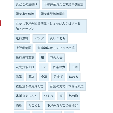
真だこの唐揚げ
下津井産真だこ緊急事態宣言
緊急事態解除
緊急事態解除岡山
むかし下津井回船問屋・しょっぴんぐばざーる
館・オープン
送料無料
パンダ
ぬいぐるみ
上野動物園
角南姉妹オリンピック出場
送料無料変更
蛸
花火大会
花火打ち上げ
TBS
音楽の力
日本
元気
花火
冷凍
唐揚げ
はねる
鉄板焼き専用真だこ
音楽の力で日本を元気に
氷川きよしさん
つまみ
酒
酢の物
簡単
たこめし
下津井真だこの唐揚げ