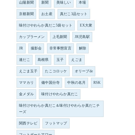
山陽新聞
新聞
美味しい
本場
京都新聞
お土産
真だこ3品セット
味付けやわらか真だこ5袋セット
EX大衆
カップラーメン
上毛新聞
JR児島駅
JR
撮影会
非常事態宣言
解除
連だこ
島根県
玉子
えごま
えごま玉子
たこコロッケ
オリーブde
ママカリ
備中国分寺
中秋の名月
RSK
金メダル
味付けやわらか真だこ
味付けやわらか真だこ＆味付けやわらか真だこチ
ーズ
関西テレビ
フットマップ
フットボールアワー