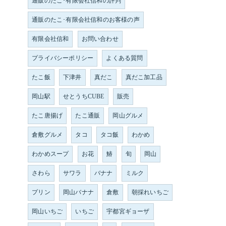
通販のたこ･有限会社信和の評判
通販のたこ･有限会社信和のお客様の声
有限会社信和
お問い合わせ
プライバシーポリシー
よくある質問
たこ飯
下津井
真だこ
真だこ加工品
岡山駅
せとうちCUBE
販売
たこ唐揚げ
たこ通販
岡山グルメ
倉敷グルメ
タコ
タコ飯
わかめ
わかめスープ
お花
鰆
旬
岡山
さわら
サワラ
バナナ
ミルク
プリン
岡山バナナ
倉敷
朝採れいちご
岡山いちご
いちご
宇都宮ギョーザ