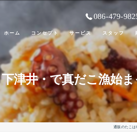
086-479-982
ホーム
コンセプト
サービス
スタッフ
・下津井・で真だこ漁始ま
通販のたこは