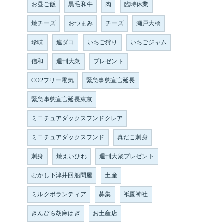
お昼ご飯
黒毛和牛
肉
臨時休業
焼チーズ
おつまみ
チーズ
瀬戸大橋
珍味
連ダコ
いちご狩り
いちごジャム
信和
週刊大衆
プレゼント
CO2フリー電気
緊急事態宣言延長
緊急事態宣言延長東京
ミニチュアダックスフンドクレア
ミニチュアダックスフンド
真だこ刺身
刺身
焼えいひれ
週刊大衆プレゼント
むかし下津井回船問屋
土産
ミルクボランティア
募集
祇園神社
きんぴら胡麻はぎ
お土産店