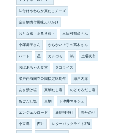
味付けやわらか真だこチーズ
金目鯛煮付風味ふりかけ
おとな旅・あるき旅・
三田村邦彦さん
小塚舞子さん
からかい上手の高木さん
ハート
星
カルガモ
鳩
土曜夜市
おばあちゃん食堂
タコライス
瀬戸内海国立公園指定88周年
瀬戸内海
あさ漬け塩
真鯛だし塩
のどぐろだし塩
あごだし塩
真鯛
下津井マルシェ
エンジェルロード
鹿島明神社
雲丹のり
小豆島
西片
レターパックライト370