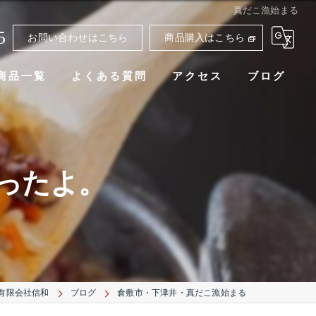
真だこ漁始まる
5
お問い合わせはこちら
商品購入はこちら
商品一覧
よくある質問
アクセス
ブログ
ったよ。
有限会社信和
ブログ
倉敷市・下津井・真だこ漁始まる