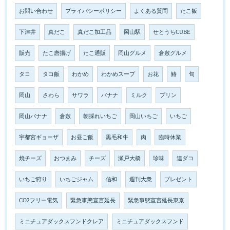
お問い合わせ
プライバシーポリシー
よくある質問
たこ飯
下津井
真だこ
真だこ加工品
岡山駅
せとうちCUBE
販売
たこ唐揚げ
たこ通販
岡山グルメ
倉敷グルメ
タコ
タコ飯
わかめ
わかめスープ
お花
鰆
旬
岡山
さわら
サワラ
バナナ
ミルク
プリン
岡山バナナ
倉敷
朝採れいちご
岡山いちご
いちご
宇都宮ギョーザ
お昼ご飯
黒毛和牛
肉
臨時休業
焼チーズ
おつまみ
チーズ
瀬戸大橋
珍味
連ダコ
いちご狩り
いちごジャム
信和
週刊大衆
プレゼント
CO2フリー電気
緊急事態宣言延長
緊急事態宣言延長東京
ミニチュアダックスフンドクレア
ミニチュアダックスフンド