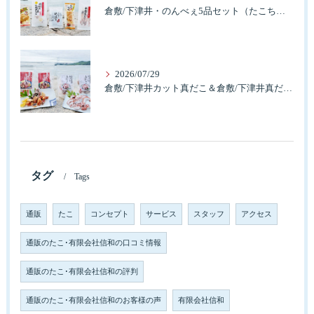
倉敷/下津井・のんべぇ5品セット（たこちく、たこ玉、味付のり、串酢だこ、味付けけやわらか真だこチーズ）3歳のお子様も大好きなんですよ。
2026/07/29
倉敷/下津井カット真だこ＆倉敷/下津井真だこ唐揚げ・セット人気です。
タグ
Tags
通販
たこ
コンセプト
サービス
スタッフ
アクセス
通販のたこ･有限会社信和の口コミ情報
通販のたこ･有限会社信和の評判
通販のたこ･有限会社信和のお客様の声
有限会社信和