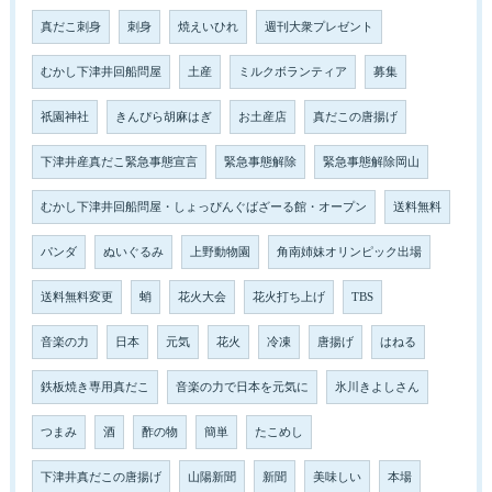
真だこ刺身
刺身
焼えいひれ
週刊大衆プレゼント
むかし下津井回船問屋
土産
ミルクボランティア
募集
祇園神社
きんぴら胡麻はぎ
お土産店
真だこの唐揚げ
下津井産真だこ緊急事態宣言
緊急事態解除
緊急事態解除岡山
むかし下津井回船問屋・しょっぴんぐばざーる館・オープン
送料無料
パンダ
ぬいぐるみ
上野動物園
角南姉妹オリンピック出場
送料無料変更
蛸
花火大会
花火打ち上げ
TBS
音楽の力
日本
元気
花火
冷凍
唐揚げ
はねる
鉄板焼き専用真だこ
音楽の力で日本を元気に
氷川きよしさん
つまみ
酒
酢の物
簡単
たこめし
下津井真だこの唐揚げ
山陽新聞
新聞
美味しい
本場