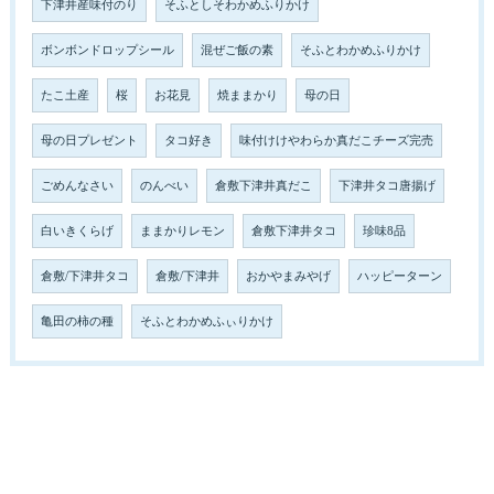
下津井産味付のり
そふとしそわかめふりかけ
ボンボンドロップシール
混ぜご飯の素
そふとわかめふりかけ
たこ土産
桜
お花見
焼ままかり
母の日
母の日プレゼント
タコ好き
味付けけやわらか真だこチーズ完売
ごめんなさい
のんべい
倉敷下津井真だこ
下津井タコ唐揚げ
白いきくらげ
ままかりレモン
倉敷下津井タコ
珍味8品
倉敷/下津井タコ
倉敷/下津井
おかやまみやげ
ハッピーターン
亀田の柿の種
そふとわかめふぃりかけ