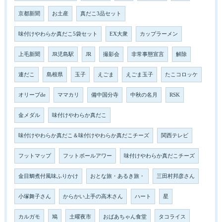
京都新聞
お土産
真だこ3品セット
味付けやわらか真だこ5袋セット
EX大衆
カップラーメン
上毛新聞
JR児島駅
JR
撮影会
非常事態宣言
解除
連だこ
島根県
玉子
えごま
えごま玉子
たこコロッケ
オリーブde
ママカリ
備中国分寺
中秋の名月
RSK
金メダル
味付けやわらか真だこ
味付けやわらか真だこ＆味付けやわらか真だこチーズ
関西テレビ
フットマップ
フットボールアワー
味付けやわらか真だこチーズ
金目鯛煮付風味ふりかけ
おとな旅・あるき旅・
三田村邦彦さん
小塚舞子さん
からかい上手の高木さん
ハート
星
カルガモ
鳩
土曜夜市
おばあちゃん食堂
タコライス