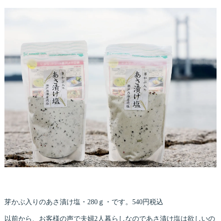
芽かぶ入りのあさ漬け塩・280ｇ・です。540円税込
以前から、お客様の声で夫婦2人暮らしなのであさ漬け塩は欲しいの