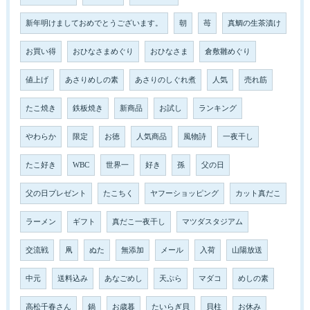
新年明けましておめでとうございます。
朝
苺
真鯛の生茶漬け
お買い得
おひなさまめぐり
おひなさま
倉敷雛めぐり
値上げ
あさりめしの素
あさりのしぐれ煮
人気
売れ筋
たこ焼き
鉄板焼き
新商品
お試し
ランキング
やわらか
限定
お徳
人気商品
風物詩
一夜干し
たこ好き
WBC
世界一
好き
孫
父の日
父の日プレゼント
たこちく
ヤフーショッピング
カット真だこ
ラーメン
ギフト
真だこ一夜干し
マツダスタジアム
交流戦
凧
ぬた
無添加
メール
入荷
山陽放送
中元
送料込み
あなごめし
天ぷら
マダコ
めしの素
高松千春さん
鍋
お歳暮
たいらぎ貝
貝柱
お休み