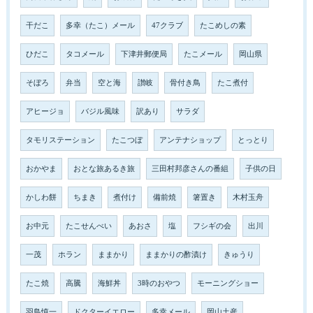
干だこ
多幸（たこ）メール
47クラブ
たこめしの素
ひだこ
タコメール
下津井郵便局
たこメール
岡山県
そぼろ
弁当
空と海
讃岐
骨付き鳥
たこ煮付
アヒージョ
バジル風味
訳あり
サラダ
タモリステーション
たこつぼ
アンテナショップ
とっとり
おかやま
おとな旅あるき旅
三田村邦彦さんの番組
子供の日
かしわ餅
ちまき
煮付け
備前焼
箸置き
木村玉舟
お中元
たこせんべい
あおさ
塩
フシギの会
出川
一茂
ホラン
ままかり
ままかりの酢漬け
きゅうり
たこ焼
高騰
海鮮丼
3時のおやつ
モーニングショー
羽鳥慎一
ドクターイエロー
多幸メール
岡山土産