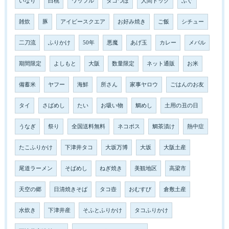
いなり
白桃
ワッフル
タコつぼ
人間ドック
ふぐ
雑炊
豚
アイビースクエア
お好み焼き
ご飯
シチュー
二刀流
ふりかけ
50年
悪魔
あげ玉
カレー
メバル
期間限定
よしもと
大阪
数量限定
ネット通販
お米
備蓄米
ヤフー
海鮮
所さん
家事ヤロウ
ごはんのお友
タイ
さばめし
たい
お吸い物
鯛めし
土用の丑の日
うなぎ
祭り
全国送料無料
ネコポス
鯛茶漬け
熱中症
たこふりかけ
下津井タコ
大坂万博
大坂
大阪土産
尾道ラーメン
そばめし
ねぎ焼き
美観地区
高梁市
天空の郷
日清焼きそば
タコ壺
おむすび
倉敷土産
水炊き
下津井産
そふとふりかけ
タコふりかけ