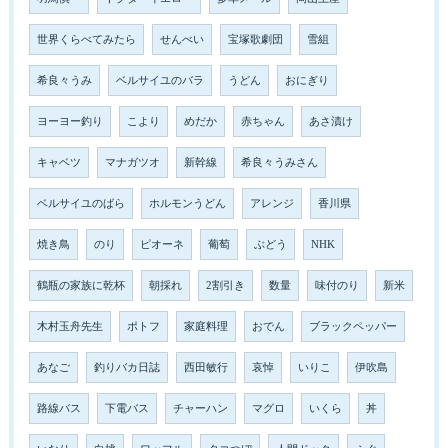
世界くらべてみたら
せんべい
宝塚歌劇団
雪組
希良々うみ
ベルサイユのバラ
うどん
おにぎり
ヨーヨー釣り
こより
めだか
赤ちゃん
あさ漬け
キャベツ
マナガツオ
新幹線
希良々うみさん
ベルサイユのばら
ホルモンうどん
アレンジ
香川県
焼き鳥
のり
ピオーネ
葡萄
ぶどう
NHK
鶴瓶の家族に乾杯
朝採れ
2割引き
数量
味付のり
新米
木村玉舟先生
ポトフ
家庭料理
おでん
ブラックペッパー
あなご
釣りバカ日誌
西田敏行
哀悼
いりこ
伊吹島
路線バス
下電バス
チャーハン
マグロ
いくら
丼