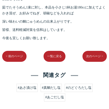
茹でたそうめん1束に対し、本品を小さじ1杯お湯180ccに加えてよく
かき混ぜ、お好みでねぎ、胡椒などを入れれば
深い味わいの鯛にゅうめんの出来上がりです。
皆様、送料軽減対策を信和はしています。
今後も宜しくお願い致します。
< 前のページ
一覧に戻る
次のページ >
関連タグ
#あさ漬け塩
#真鯛だし塩
#のどぐろだし塩
#あごだし塩