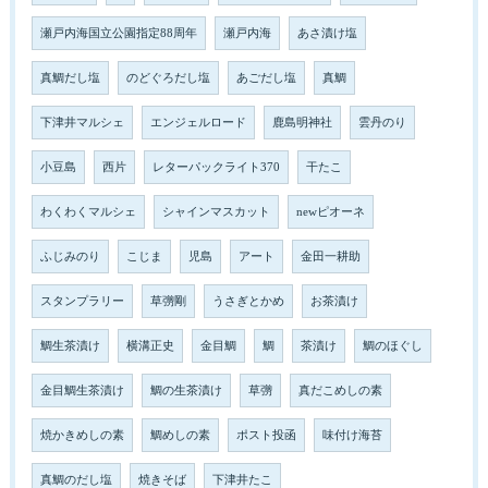
瀬戸内海国立公園指定88周年
瀬戸内海
あさ漬け塩
真鯛だし塩
のどぐろだし塩
あごだし塩
真鯛
下津井マルシェ
エンジェルロード
鹿島明神社
雲丹のり
小豆島
西片
レターパックライト370
干たこ
わくわくマルシェ
シャインマスカット
newピオーネ
ふじみのり
こじま
児島
アート
金田一耕助
スタンプラリー
草彅剛
うさぎとかめ
お茶漬け
鯛生茶漬け
横溝正史
金目鯛
鯛
茶漬け
鯛のほぐし
金目鯛生茶漬け
鯛の生茶漬け
草彅
真だこめしの素
焼かきめしの素
鯛めしの素
ポスト投函
味付け海苔
真鯛のだし塩
焼きそば
下津井たこ