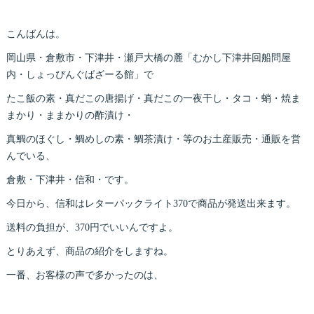
こんばんは。
岡山県・倉敷市・下津井・瀬戸大橋の麓「むかし下津井回船問屋
内・しょっぴんぐばざーる館」で
たこ飯の素・真だこの唐揚げ・真だこの一夜干し・タコ・蛸・焼ま
まかり・ままかりの酢漬け・
真鯛のほぐし・鯛めしの素・鯛茶漬け・等のお土産販売・通販を営
んでいる、
倉敷・下津井・信和・です。
今日から、信和はレターパックライト370で商品が発送出来ます。
送料の負担が、370円でいいんですよ。
とりあえず、商品の紹介をしますね。
一番、お客様の声で多かったのは、