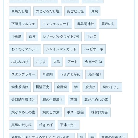
真鯛だし塩
のどぐろだし塩
あごだし塩
真鯛
下津井マルシェ
エンジェルロード
鹿島明神社
雲丹のり
小豆島
西片
レターパックライト370
干たこ
わくわくマルシェ
シャインマスカット
newピオーネ
ふじみのり
こじま
児島
アート
金田一耕助
スタンプラリー
草彅剛
うさぎとかめ
お茶漬け
鯛生茶漬け
横溝正史
金目鯛
鯛
茶漬け
鯛のほぐし
金目鯛生茶漬け
鯛の生茶漬け
草彅
真だこめしの素
焼かきめしの素
鯛めしの素
ポスト投函
味付け海苔
真鯛のだし塩
焼きそば
下津井たこ
新年明けましておめでとうございます。
朝
苺
真鯛の生茶漬け