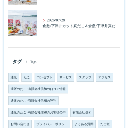
2026/07/29
倉敷/下津井カット真だこ＆倉敷/下津井真だこ唐揚げ・セット人気です。
タグ
Tags
通販
たこ
コンセプト
サービス
スタッフ
アクセス
通販のたこ･有限会社信和の口コミ情報
通販のたこ･有限会社信和の評判
通販のたこ･有限会社信和のお客様の声
有限会社信和
お問い合わせ
プライバシーポリシー
よくある質問
たこ飯