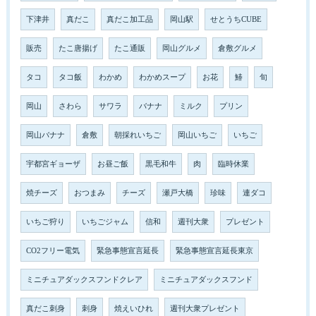
下津井
真だこ
真だこ加工品
岡山駅
せとうちCUBE
販売
たこ唐揚げ
たこ通販
岡山グルメ
倉敷グルメ
タコ
タコ飯
わかめ
わかめスープ
お花
鰆
旬
岡山
さわら
サワラ
バナナ
ミルク
プリン
岡山バナナ
倉敷
朝採れいちご
岡山いちご
いちご
宇都宮ギョーザ
お昼ご飯
黒毛和牛
肉
臨時休業
焼チーズ
おつまみ
チーズ
瀬戸大橋
珍味
連ダコ
いちご狩り
いちごジャム
信和
週刊大衆
プレゼント
CO2フリー電気
緊急事態宣言延長
緊急事態宣言延長東京
ミニチュアダックスフンドクレア
ミニチュアダックスフンド
真だこ刺身
刺身
焼えいひれ
週刊大衆プレゼント