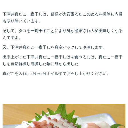
下津井真だこ一夜干しは、皆様が大変困るたこのぬるを掃除し内臓
も取り除いています。
そして、タコを一晩干すことにより身が凝縮され大変美味しくなる
んですよ。
又、下津井真だこ一夜干しを真空パックして冷凍します。
出来上がった下津井真だこ一夜干しはを食べるには、真だこ一夜干
しを自然解凍し沸騰した鍋に袋から出した
真だこを入れ、3分～5分ボイルすてお召し上がりください。