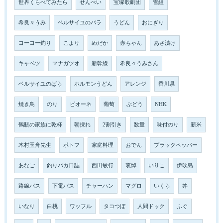
世界くらべてみたら
せんべい
宝塚歌劇団
雪組
希良々うみ
ベルサイユのバラ
うどん
おにぎり
ヨーヨー釣り
こより
めだか
赤ちゃん
あさ漬け
キャベツ
マナガツオ
新幹線
希良々うみさん
ベルサイユのばら
ホルモンうどん
アレンジ
香川県
焼き鳥
のり
ピオーネ
葡萄
ぶどう
NHK
鶴瓶の家族に乾杯
朝採れ
2割引き
数量
味付のり
新米
木村玉舟先生
ポトフ
家庭料理
おでん
ブラックペッパー
あなご
釣りバカ日誌
西田敏行
哀悼
いりこ
伊吹島
路線バス
下電バス
チャーハン
マグロ
いくら
丼
いなり
白桃
ワッフル
タコつぼ
人間ドック
ふぐ