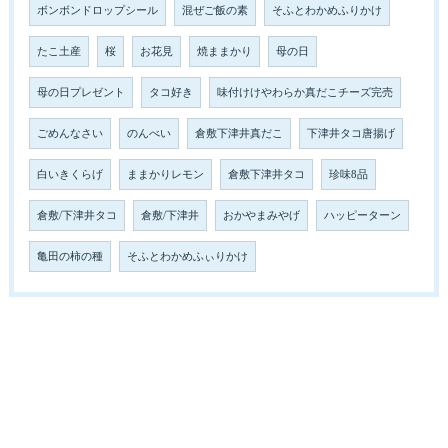
ボンボンドロップシール
混ぜご飯の素
そふとわかめふりかけ
たこ土産
桜
お花見
焼ままかり
母の日
母の日プレゼント
タコ好き
味付けけやわらか真だこチーズ完売
ごめんなさい
のんべい
倉敷下津井真だこ
下津井タコ唐揚げ
白いきくらげ
ままかりレモン
倉敷下津井タコ
珍味8品
倉敷/下津井タコ
倉敷/下津井
おかやまみやげ
ハッピーターン
亀田の柿の種
そふとわかめふぃりかけ