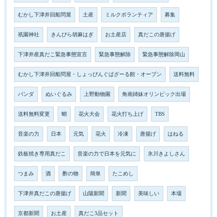
むかし下津井回船問屋
土産
ミルクボランティア
募集
祇園神社
きんぴら胡麻はぎ
お土産店
真だこの唐揚げ
下津井産真だこ緊急事態宣言
緊急事態解除
緊急事態解除岡山
むかし下津井回船問屋・しょっぴんぐばざーる館・オープン
送料無料
パンダ
ぬいぐるみ
上野動物園
角南姉妹オリンピック出場
送料無料変更
蛸
花火大会
花火打ち上げ
TBS
音楽の力
日本
元気
花火
冷凍
唐揚げ
はねる
鉄板焼き専用真だこ
音楽の力で日本を元気に
氷川きよしさん
つまみ
酒
酢の物
簡単
たこめし
下津井真だこの唐揚げ
山陽新聞
新聞
美味しい
本場
京都新聞
お土産
真だこ3品セット