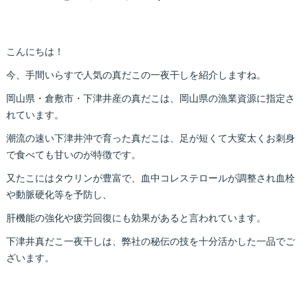
こんにちは！
今、手間いらすで人気の真だこの一夜干しを紹介しますね。
岡山県・倉敷市・下津井産の真だこは、岡山県の漁業資源に指定さ
れています。
潮流の速い下津井沖で育った真だこは、足が短くて大変太くお刺身
で食べても甘いのが特徴です。
又たこにはタウリンが豊富で、血中コレステロールが調整され血栓
や動脈硬化等を予防し、
肝機能の強化や疲労回復にも効果があると言われています。
下津井真だこ一夜干しは、弊社の秘伝の技を十分活かした一品でご
ざいます。