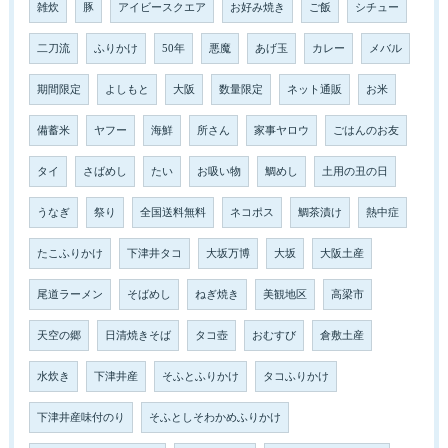
雑炊
豚
アイビースクエア
お好み焼き
ご飯
シチュー
二刀流
ふりかけ
50年
悪魔
あげ玉
カレー
メバル
期間限定
よしもと
大阪
数量限定
ネット通販
お米
備蓄米
ヤフー
海鮮
所さん
家事ヤロウ
ごはんのお友
タイ
さばめし
たい
お吸い物
鯛めし
土用の丑の日
うなぎ
祭り
全国送料無料
ネコポス
鯛茶漬け
熱中症
たこふりかけ
下津井タコ
大坂万博
大坂
大阪土産
尾道ラーメン
そばめし
ねぎ焼き
美観地区
高梁市
天空の郷
日清焼きそば
タコ壺
おむすび
倉敷土産
水炊き
下津井産
そふとふりかけ
タコふりかけ
下津井産味付のり
そふとしそわかめふりかけ