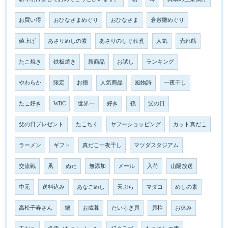
お買い得
おひなさまめぐり
おひなさま
倉敷雛めぐり
値上げ
あさりめしの素
あさりのしぐれ煮
人気
売れ筋
たこ焼き
鉄板焼き
新商品
お試し
ランキング
やわらか
限定
お徳
人気商品
風物詩
一夜干し
たこ好き
WBC
世界一
好き
孫
父の日
父の日プレゼント
たこちく
ヤフーショッピング
カット真だこ
ラーメン
ギフト
真だこ一夜干し
マツダスタジアム
交流戦
凧
ぬた
無添加
メール
入荷
山陽放送
中元
送料込み
あなごめし
天ぷら
マダコ
めしの素
高松千春さん
鍋
お歳暮
たいらぎ貝
貝柱
お休み