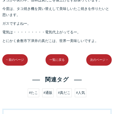
タコが不良の中、信和は真だこを値上げせず頑張っています。
今度は、タコ焼き機を買い替えして美味しいたこ焼きを作りたいと
思います。
ガスですよねー。
電気は・・・・・・・・・電気代上がってるー。
とにかく倉敷市下津井の真だこは、世界一美味しいですよ。
< 前のページ
一覧に戻る
次のページ >
関連タグ
#たこ
#通販
#真だこ
#人気