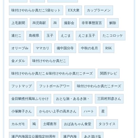
味付けやわらか真だこ5袋セット
EX大衆
カップラーメン
上毛新聞
JR児島駅
JR
撮影会
非常事態宣言
解除
連だこ
島根県
玉子
えごま
えごま玉子
たこコロッケ
オリーブde
ママカリ
備中国分寺
中秋の名月
RSK
金メダル
味付けやわらか真だこ
味付けやわらか真だこ＆味付けやわらか真だこチーズ
関西テレビ
フットマップ
フットボールアワー
味付けやわらか真だこチーズ
金目鯛煮付風味ふりかけ
おとな旅・あるき旅・
三田村邦彦さん
小塚舞子さん
からかい上手の高木さん
ハート
星
カルガモ
鳩
土曜夜市
おばあちゃん食堂
タコライス
瀬戸内海国立公園指定88周年
瀬戸内海
あさ漬け塩