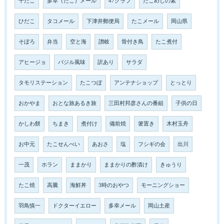
干だこ
多幸（たこ）メール
47クラブ
たこめしの素
ひだこ
タコメール
下津井郵便局
たこメール
岡山県
そぼろ
弁当
空と海
讃岐
骨付き鳥
たこ煮付
アヒージョ
バジル風味
訳あり
サラダ
タモリステーション
たこつぼ
アンテナショップ
とっとり
おかやま
おとな旅あるき旅
三田村邦彦さんの番組
子供の日
かしわ餅
ちまき
煮付け
備前焼
箸置き
木村玉舟
お中元
たこせんべい
あおさ
塩
フシギの会
出川
一茂
ホラン
ままかり
ままかりの酢漬け
きゅうり
たこ焼
高騰
海鮮丼
3時のおやつ
モーニングショー
羽鳥慎一
ドクターイエロー
多幸メール
岡山土産