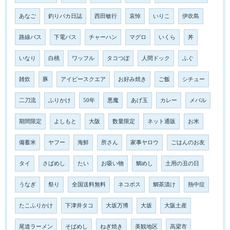
あなご
釣りバカ日誌
西田敏行
哀悼
いりこ
伊吹島
路線バス
下電バス
チャーハン
マグロ
いくら
丼
いなり
白桃
ワッフル
タコつぼ
人間ドック
ふぐ
雑炊
豚
アイビースクエア
お好み焼き
ご飯
シチュー
二刀流
ふりかけ
50年
悪魔
あげ玉
カレー
メバル
期間限定
よしもと
大阪
数量限定
ネット通販
お米
備蓄米
ヤフー
海鮮
所さん
家事ヤロウ
ごはんのお友
タイ
さばめし
たい
お吸い物
鯛めし
土用の丑の日
うなぎ
祭り
全国送料無料
ネコポス
鯛茶漬け
熱中症
たこふりかけ
下津井タコ
大坂万博
大坂
大阪土産
尾道ラーメン
そばめし
ねぎ焼き
美観地区
高梁市