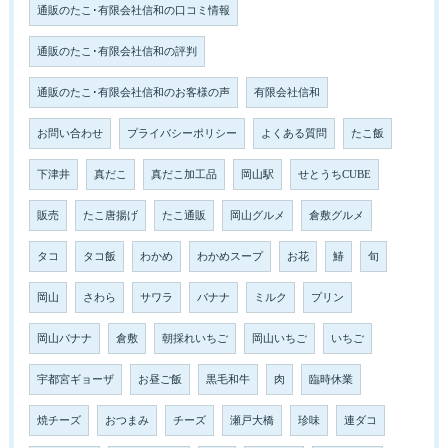
通販のたこ･有限会社信和の口コミ情報
通販のたこ･有限会社信和の評判
通販のたこ･有限会社信和のお客様の声
有限会社信和
お問い合わせ
プライバシーポリシー
よくある質問
たこ飯
下津井
真だこ
真だこ加工品
岡山駅
せとうちCUBE
販売
たこ唐揚げ
たこ通販
岡山グルメ
倉敷グルメ
タコ
タコ飯
わかめ
わかめスープ
お花
鰆
旬
岡山
さわら
サワラ
バナナ
ミルク
プリン
岡山バナナ
倉敷
朝採れいちご
岡山いちご
いちご
宇都宮ギョーザ
お昼ご飯
黒毛和牛
肉
臨時休業
焼チーズ
おつまみ
チーズ
瀬戸大橋
珍味
連ダコ