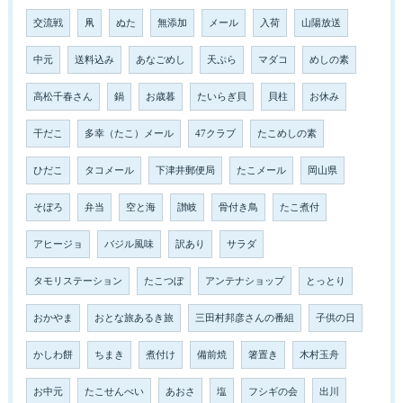
交流戦
凧
ぬた
無添加
メール
入荷
山陽放送
中元
送料込み
あなごめし
天ぷら
マダコ
めしの素
高松千春さん
鍋
お歳暮
たいらぎ貝
貝柱
お休み
干だこ
多幸（たこ）メール
47クラブ
たこめしの素
ひだこ
タコメール
下津井郵便局
たこメール
岡山県
そぼろ
弁当
空と海
讃岐
骨付き鳥
たこ煮付
アヒージョ
バジル風味
訳あり
サラダ
タモリステーション
たこつぼ
アンテナショップ
とっとり
おかやま
おとな旅あるき旅
三田村邦彦さんの番組
子供の日
かしわ餅
ちまき
煮付け
備前焼
箸置き
木村玉舟
お中元
たこせんべい
あおさ
塩
フシギの会
出川