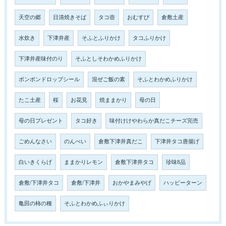
天空の郷
日清焼きそば
タコ壺
おむすび
倉敷土産
水炊き
下津井産
そふとふりかけ
タコふりかけ
下津井産味付のり
そふとしそわかめふりかけ
ボンボンドロップシール
混ぜご飯の素
そふとわかめふりかけ
たこ土産
桜
お花見
焼ままかり
母の日
母の日プレゼント
タコ好き
味付けけやわらか真だこチーズ完売
ごめんなさい
のんべい
倉敷下津井真だこ
下津井タコ唐揚げ
白いきくらげ
ままかりレモン
倉敷下津井タコ
珍味8品
倉敷/下津井タコ
倉敷/下津井
おかやまみやげ
ハッピーターン
亀田の柿の種
そふとわかめふぃりかけ