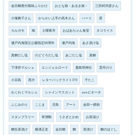
金目鯛煮付風味ふりかけ
おとな旅・あるき旅・
三田村邦彦さん
小塚舞子さん
からかい上手の高木さん
ハート
星
カルガモ
鳩
土曜夜市
おばあちゃん食堂
タコライス
瀬戸内海国立公園指定88周年
瀬戸内海
あさ漬け塩
真鯛だし塩
のどぐろだし塩
あごだし塩
真鯛
下津井マルシェ
エンジェルロード
鹿島明神社
雲丹のり
小豆島
西片
レターパックライト370
干たこ
わくわくマルシェ
シャインマスカット
newピオーネ
ふじみのり
こじま
児島
アート
金田一耕助
スタンプラリー
草彅剛
うさぎとかめ
お茶漬け
鯛生茶漬け
横溝正史
金目鯛
鯛
茶漬け
鯛のほぐし