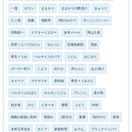
一茂
ホラン
ままかり
ままかりの酢漬け
きゅうり
たこ焼
高騰
海鮮丼
3時のおやつ
モーニングショー
羽鳥慎一
ドクターイエロー
多幸メール
岡山土産
世界くらべてみたら
せんべい
宝塚歌劇団
雪組
希良々うみ
ベルサイユのバラ
うどん
おにぎり
ヨーヨー釣り
こより
めだか
赤ちゃん
あさ漬け
キャベツ
マナガツオ
新幹線
希良々うみさん
ベルサイユのばら
ホルモンうどん
アレンジ
香川県
焼き鳥
のり
ピオーネ
葡萄
ぶどう
NHK
鶴瓶の家族に乾杯
朝採れ
2割引き
数量
味付のり
新米
木村玉舟先生
ポトフ
家庭料理
おでん
ブラックペッパー