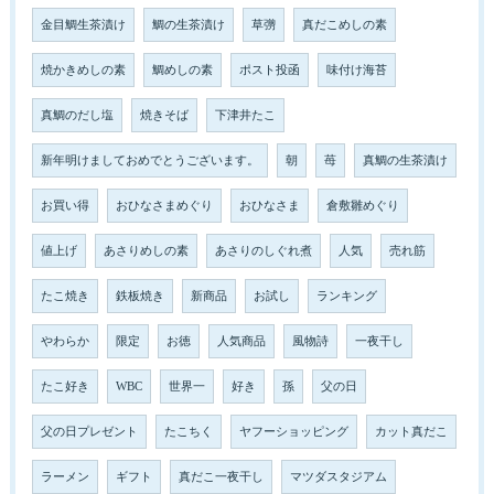
金目鯛生茶漬け
鯛の生茶漬け
草彅
真だこめしの素
焼かきめしの素
鯛めしの素
ポスト投函
味付け海苔
真鯛のだし塩
焼きそば
下津井たこ
新年明けましておめでとうございます。
朝
苺
真鯛の生茶漬け
お買い得
おひなさまめぐり
おひなさま
倉敷雛めぐり
値上げ
あさりめしの素
あさりのしぐれ煮
人気
売れ筋
たこ焼き
鉄板焼き
新商品
お試し
ランキング
やわらか
限定
お徳
人気商品
風物詩
一夜干し
たこ好き
WBC
世界一
好き
孫
父の日
父の日プレゼント
たこちく
ヤフーショッピング
カット真だこ
ラーメン
ギフト
真だこ一夜干し
マツダスタジアム