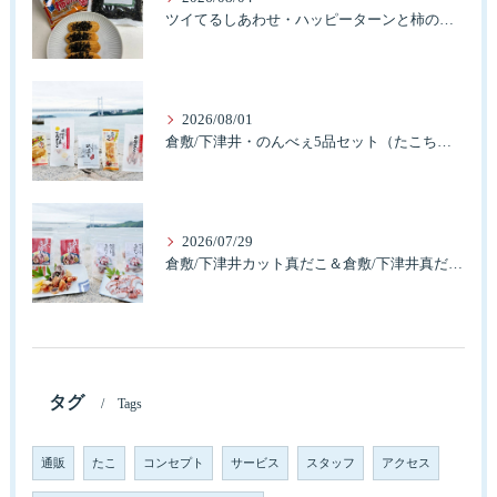
ツイてるしあわせ・ハッピーターンと柿の種とそふとわかめふりかけとタコふりかけ・ハッピーコラボレーション
2026/08/01
倉敷/下津井・のんべぇ5品セット（たこちく、たこ玉、味付のり、串酢だこ、味付けけやわらか真だこチーズ）3歳のお子様も大好きなんですよ。
2026/07/29
倉敷/下津井カット真だこ＆倉敷/下津井真だこ唐揚げ・セット人気です。
タグ
Tags
通販
たこ
コンセプト
サービス
スタッフ
アクセス