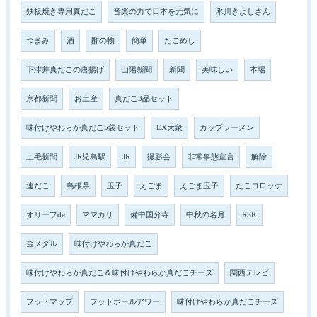
鉄板焼き専用真だこ
音楽の力で日本を元気に
氷川きよしさん
つまみ
酒
酢の物
簡単
たこめし
下津井真だこの唐揚げ
山陽新聞
新聞
美味しい
本場
京都新聞
お土産
真だこ3品セット
味付けやわらか真だこ5袋セット
EX大衆
カップラーメン
上毛新聞
JR児島駅
JR
撮影会
非常事態宣言
解除
連だこ
島根県
玉子
えごま
えごま玉子
たこコロッケ
オリーブde
ママカリ
備中国分寺
中秋の名月
RSK
金メダル
味付けやわらか真だこ
味付けやわらか真だこ＆味付けやわらか真だこチーズ
関西テレビ
フットマップ
フットボールアワー
味付けやわらか真だこチーズ