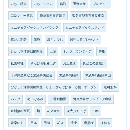
いちご狩り
いちごジャム
信和
週刊大衆
プレゼント
CO2フリー電気
緊急事態宣言延長
緊急事態宣言延長東京
ミニチュアダックスフンドクレア
ミニチュアダックスフンド
真だこ刺身
刺身
焼えいひれ
週刊大衆プレゼント
むかし下津井回船問屋
土産
ミルクボランティア
募集
祇園神社
きんぴら胡麻はぎ
お土産店
真だこの唐揚げ
下津井産真だこ緊急事態宣言
緊急事態解除
緊急事態解除岡山
むかし下津井回船問屋・しょっぴんぐばざーる館・オープン
送料無料
パンダ
ぬいぐるみ
上野動物園
角南姉妹オリンピック出場
送料無料変更
蛸
花火大会
花火打ち上げ
TBS
音楽の力
日本
元気
花火
冷凍
唐揚げ
はねる