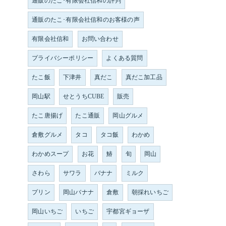
通販のたこ･有限会社信和の評判
通販のたこ･有限会社信和のお客様の声
有限会社信和
お問い合わせ
プライバシーポリシー
よくある質問
たこ飯
下津井
真だこ
真だこ加工品
岡山駅
せとうちCUBE
販売
たこ唐揚げ
たこ通販
岡山グルメ
倉敷グルメ
タコ
タコ飯
わかめ
わかめスープ
お花
鰆
旬
岡山
さわら
サワラ
バナナ
ミルク
プリン
岡山バナナ
倉敷
朝採れいちご
岡山いちご
いちご
宇都宮ギョーザ