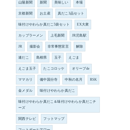
山陽新聞
新聞
美味しい
本場
京都新聞
お土産
真だこ3品セット
味付けやわらか真だこ5袋セット
EX大衆
カップラーメン
上毛新聞
JR児島駅
JR
撮影会
非常事態宣言
解除
連だこ
島根県
玉子
えごま
えごま玉子
たこコロッケ
オリーブde
ママカリ
備中国分寺
中秋の名月
RSK
金メダル
味付けやわらか真だこ
味付けやわらか真だこ＆味付けやわらか真だこチ
ーズ
関西テレビ
フットマップ
フットボールアワー