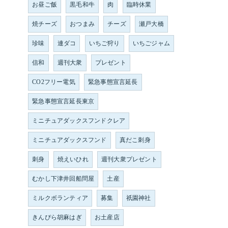
お昼ご飯
黒毛和牛
肉
臨時休業
焼チーズ
おつまみ
チーズ
瀬戸大橋
珍味
連ダコ
いちご狩り
いちごジャム
信和
週刊大衆
プレゼント
CO2フリー電気
緊急事態宣言延長
緊急事態宣言延長東京
ミニチュアダックスフンドクレア
ミニチュアダックスフンド
真だこ刺身
刺身
焼えいひれ
週刊大衆プレゼント
むかし下津井回船問屋
土産
ミルクボランティア
募集
祇園神社
きんぴら胡麻はぎ
お土産店