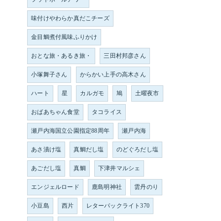
味付けやわらか真だこチーズ
金目鯛煮付風味ふりかけ
おとな旅・あるき旅・
三田村邦彦さん
小塚舞子さん
からかい上手の高木さん
ハート
星
カルガモ
鳩
土曜夜市
おばあちゃん食堂
タコライス
瀬戸内海国立公園指定88周年
瀬戸内海
あさ漬け塩
真鯛だし塩
のどぐろだし塩
あごだし塩
真鯛
下津井マルシェ
エンジェルロード
鹿島明神社
雲丹のり
小豆島
西片
レターパックライト370