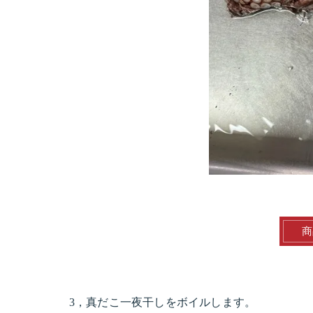
商
3，真だこ一夜干しをボイルします。