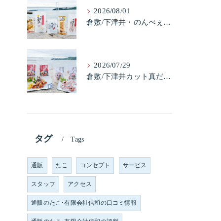
2026/08/01
倉敷/下津井・のんべぇ5品セット（たこちく、たこ玉、味付のり、串酢だこ、味付けけやわらか真だこチーズ）3歳のお子様も大好きなんですよ。
2026/07/29
倉敷/下津井カット真だこ＆倉敷/下津井真だこ唐揚げ・セット人気です。
タグ
Tags
通販
たこ
コンセプト
サービス
スタッフ
アクセス
通販のたこ･有限会社信和の口コミ情報