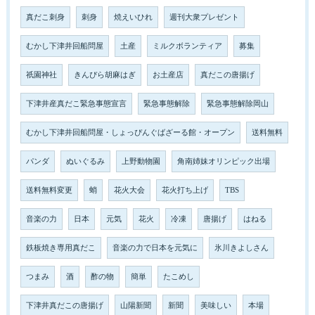
真だこ刺身
刺身
焼えいひれ
週刊大衆プレゼント
むかし下津井回船問屋
土産
ミルクボランティア
募集
祇園神社
きんぴら胡麻はぎ
お土産店
真だこの唐揚げ
下津井産真だこ緊急事態宣言
緊急事態解除
緊急事態解除岡山
むかし下津井回船問屋・しょっぴんぐばざーる館・オープン
送料無料
パンダ
ぬいぐるみ
上野動物園
角南姉妹オリンピック出場
送料無料変更
蛸
花火大会
花火打ち上げ
TBS
音楽の力
日本
元気
花火
冷凍
唐揚げ
はねる
鉄板焼き専用真だこ
音楽の力で日本を元気に
氷川きよしさん
つまみ
酒
酢の物
簡単
たこめし
下津井真だこの唐揚げ
山陽新聞
新聞
美味しい
本場