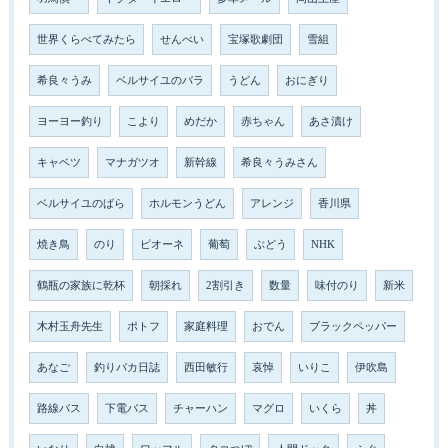
世界くらべてみたら
せんべい
宝塚歌劇団
雪組
希良々うみ
ベルサイユのバラ
うどん
おにぎり
ヨーヨー釣り
こより
めだか
赤ちゃん
あさ漬け
キャベツ
マナガツオ
新幹線
希良々うみさん
ベルサイユのばら
ホルモンうどん
アレンジ
香川県
焼き鳥
のり
ピオーネ
葡萄
ぶどう
NHK
鶴瓶の家族に乾杯
朝採れ
2割引き
数量
味付のり
新米
木村玉舟先生
ポトフ
家庭料理
おでん
ブラックペッパー
あなご
釣りバカ日誌
西田敏行
哀悼
いりこ
伊吹島
路線バス
下電バス
チャーハン
マグロ
いくら
丼