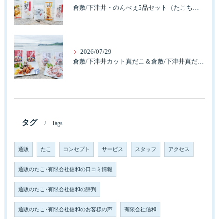
倉敷/下津井・のんべぇ5品セット（たこちく、たこ玉、味付のり、串酢だこ、味付けけやわらか真だこチーズ）3歳のお子様も大好きなんですよ。
2026/07/29
倉敷/下津井カット真だこ＆倉敷/下津井真だこ唐揚げ・セット人気です。
タグ
Tags
通販
たこ
コンセプト
サービス
スタッフ
アクセス
通販のたこ･有限会社信和の口コミ情報
通販のたこ･有限会社信和の評判
通販のたこ･有限会社信和のお客様の声
有限会社信和