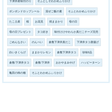
下津井産味付のり
そふとしそわかめふりかけ
ボンボンドロップシール
混ぜご飯の素
そふとわかめふりかけ
たこ土産
桜
お花見
焼ままかり
母の日
母の日プレゼント
タコ好き
味付けけやわらか真だこチーズ完売
ごめんなさい
のんべい
倉敷下津井真だこ
下津井タコ唐揚げ
白いきくらげ
ままかりレモン
倉敷下津井タコ
珍味8品
倉敷/下津井タコ
倉敷/下津井
おかやまみやげ
ハッピーターン
亀田の柿の種
そふとわかめふぃりかけ