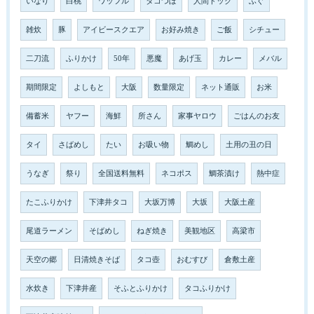
いなり
白桃
ワッフル
タコつぼ
人間ドック
ふぐ
雑炊
豚
アイビースクエア
お好み焼き
ご飯
シチュー
二刀流
ふりかけ
50年
悪魔
あげ玉
カレー
メバル
期間限定
よしもと
大阪
数量限定
ネット通販
お米
備蓄米
ヤフー
海鮮
所さん
家事ヤロウ
ごはんのお友
タイ
さばめし
たい
お吸い物
鯛めし
土用の丑の日
うなぎ
祭り
全国送料無料
ネコポス
鯛茶漬け
熱中症
たこふりかけ
下津井タコ
大坂万博
大坂
大阪土産
尾道ラーメン
そばめし
ねぎ焼き
美観地区
高梁市
天空の郷
日清焼きそば
タコ壺
おむすび
倉敷土産
水炊き
下津井産
そふとふりかけ
タコふりかけ