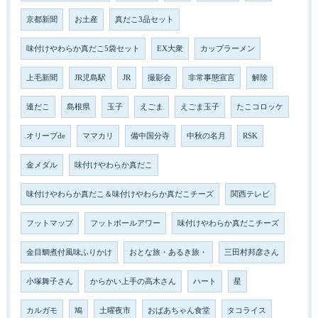
京都新聞
お土産
真だこ3品セット
味付けやわらか真だこ5袋セット
EX大衆
カップラーメン
上毛新聞
JR児島駅
JR
撮影会
非常事態宣言
解除
連だこ
島根県
玉子
えごま
えごま玉子
たこコロッケ
オリーブde
ママカリ
備中国分寺
中秋の名月
RSK
金メダル
味付けやわらか真だこ
味付けやわらか真だこ＆味付けやわらか真だこチーズ
関西テレビ
フットマップ
フットボールアワー
味付けやわらか真だこチーズ
金目鯛煮付風味ふりかけ
おとな旅・あるき旅・
三田村邦彦さん
小塚舞子さん
からかい上手の高木さん
ハート
星
カルガモ
鳩
土曜夜市
おばあちゃん食堂
タコライス