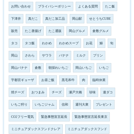
お問い合わせ
プライバシーポリシー
よくある質問
たこ飯
下津井
真だこ
真だこ加工品
岡山駅
せとうちCUBE
販売
たこ唐揚げ
たこ通販
岡山グルメ
倉敷グルメ
タコ
タコ飯
わかめ
わかめスープ
お花
鰆
旬
岡山
さわら
サワラ
バナナ
ミルク
プリン
岡山バナナ
倉敷
朝採れいちご
岡山いちご
いちご
宇都宮ギョーザ
お昼ご飯
黒毛和牛
肉
臨時休業
焼チーズ
おつまみ
チーズ
瀬戸大橋
珍味
連ダコ
いちご狩り
いちごジャム
信和
週刊大衆
プレゼント
CO2フリー電気
緊急事態宣言延長
緊急事態宣言延長東京
ミニチュアダックスフンドクレア
ミニチュアダックスフンド