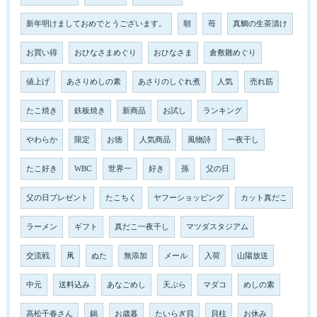
新年明けましておめでとうございます。
朝
苺
真鯛の生茶漬け
お買い得
おひなさまめぐり
おひなさま
倉敷雛めぐり
値上げ
あさりめしの素
あさりのしぐれ煮
人気
売れ筋
たこ焼き
鉄板焼き
新商品
お試し
ランキング
やわらか
限定
お徳
人気商品
風物詩
一夜干し
たこ好き
WBC
世界一
好き
孫
父の日
父の日プレゼント
たこちく
ヤフーショッピング
カット真だこ
ラーメン
ギフト
真だこ一夜干し
マツダスタジアム
交流戦
凧
ぬた
無添加
メール
入荷
山陽放送
中元
送料込み
あなごめし
天ぷら
マダコ
めしの素
高松千春さん
鍋
お歳暮
たいらぎ貝
貝柱
お休み