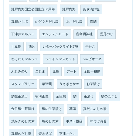
瀬戸内海国立公園指定88周年
瀬戸内海
あさ漬け塩
真鯛だし塩
のどぐろだし塩
あごだし塩
真鯛
下津井マルシェ
エンジェルロード
鹿島明神社
雲丹のり
小豆島
西片
レターパックライト370
干たこ
わくわくマルシェ
シャインマスカット
newピオーネ
ふじみのり
こじま
児島
アート
金田一耕助
スタンプラリー
草彅剛
うさぎとかめ
お茶漬け
鯛生茶漬け
横溝正史
金目鯛
鯛
茶漬け
鯛のほぐし
金目鯛生茶漬け
鯛の生茶漬け
草彅
真だこめしの素
焼かきめしの素
鯛めしの素
ポスト投函
味付け海苔
真鯛のだし塩
焼きそば
下津井たこ