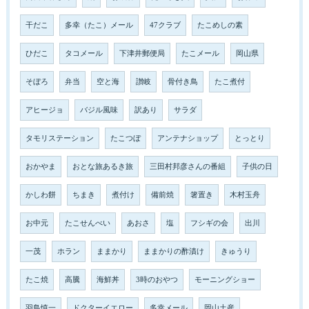
干だこ
多幸（たこ）メール
47クラブ
たこめしの素
ひだこ
タコメール
下津井郵便局
たこメール
岡山県
そぼろ
弁当
空と海
讃岐
骨付き鳥
たこ煮付
アヒージョ
バジル風味
訳あり
サラダ
タモリステーション
たこつぼ
アンテナショップ
とっとり
おかやま
おとな旅あるき旅
三田村邦彦さんの番組
子供の日
かしわ餅
ちまき
煮付け
備前焼
箸置き
木村玉舟
お中元
たこせんべい
あおさ
塩
フシギの会
出川
一茂
ホラン
ままかり
ままかりの酢漬け
きゅうり
たこ焼
高騰
海鮮丼
3時のおやつ
モーニングショー
羽鳥慎一
ドクターイエロー
多幸メール
岡山土産