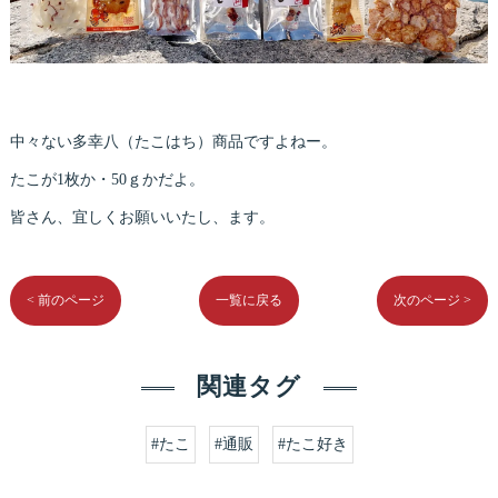
中々ない多幸八（たこはち）商品ですよねー。
たこが1枚か・50ｇかだよ。
皆さん、宜しくお願いいたし、ます。
< 前のページ
一覧に戻る
次のページ >
関連タグ
#たこ
#通販
#たこ好き