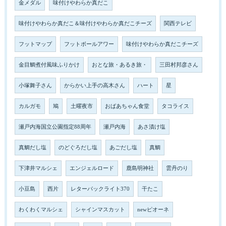
金メダル
味付けやわらか真だこ
味付けやわらか真だこ＆味付けやわらか真だこチーズ
関西テレビ
フットマップ
フットボールアワー
味付けやわらか真だこチーズ
金目鯛煮付風味ふりかけ
おとな旅・あるき旅・
三田村邦彦さん
小塚舞子さん
からかい上手の高木さん
ハート
星
カルガモ
鳩
土曜夜市
おばあちゃん食堂
タコライス
瀬戸内海国立公園指定88周年
瀬戸内海
あさ漬け塩
真鯛だし塩
のどぐろだし塩
あごだし塩
真鯛
下津井マルシェ
エンジェルロード
鹿島明神社
雲丹のり
小豆島
西片
レターパックライト370
干たこ
わくわくマルシェ
シャインマスカット
newピオーネ