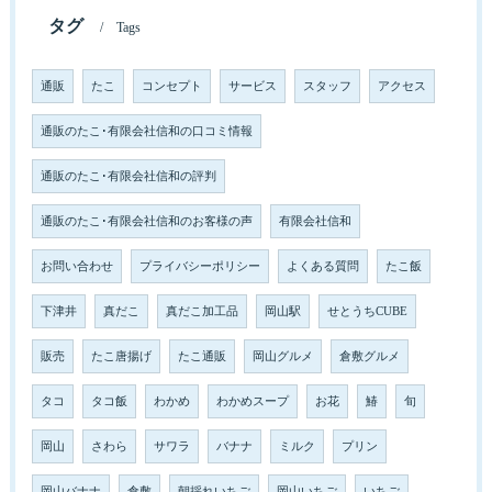
タグ
Tags
通販
たこ
コンセプト
サービス
スタッフ
アクセス
通販のたこ･有限会社信和の口コミ情報
通販のたこ･有限会社信和の評判
通販のたこ･有限会社信和のお客様の声
有限会社信和
お問い合わせ
プライバシーポリシー
よくある質問
たこ飯
下津井
真だこ
真だこ加工品
岡山駅
せとうちCUBE
販売
たこ唐揚げ
たこ通販
岡山グルメ
倉敷グルメ
タコ
タコ飯
わかめ
わかめスープ
お花
鰆
旬
岡山
さわら
サワラ
バナナ
ミルク
プリン
岡山バナナ
倉敷
朝採れいちご
岡山いちご
いちご