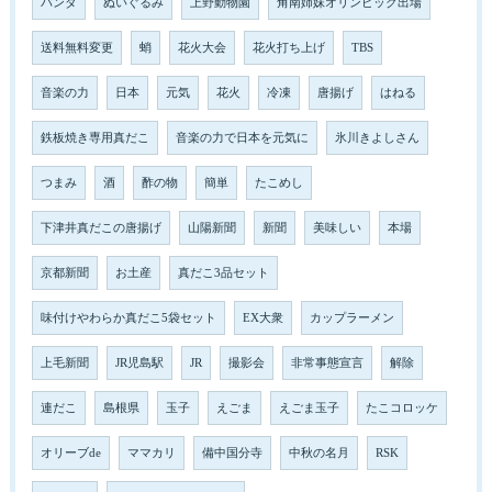
パンダ
ぬいぐるみ
上野動物園
角南姉妹オリンピック出場
送料無料変更
蛸
花火大会
花火打ち上げ
TBS
音楽の力
日本
元気
花火
冷凍
唐揚げ
はねる
鉄板焼き専用真だこ
音楽の力で日本を元気に
氷川きよしさん
つまみ
酒
酢の物
簡単
たこめし
下津井真だこの唐揚げ
山陽新聞
新聞
美味しい
本場
京都新聞
お土産
真だこ3品セット
味付けやわらか真だこ5袋セット
EX大衆
カップラーメン
上毛新聞
JR児島駅
JR
撮影会
非常事態宣言
解除
連だこ
島根県
玉子
えごま
えごま玉子
たこコロッケ
オリーブde
ママカリ
備中国分寺
中秋の名月
RSK