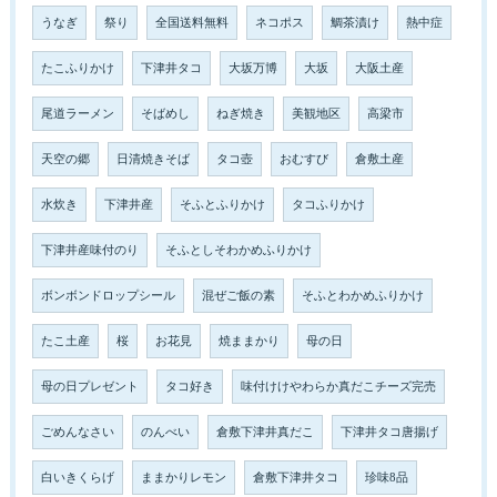
うなぎ
祭り
全国送料無料
ネコポス
鯛茶漬け
熱中症
たこふりかけ
下津井タコ
大坂万博
大坂
大阪土産
尾道ラーメン
そばめし
ねぎ焼き
美観地区
高梁市
天空の郷
日清焼きそば
タコ壺
おむすび
倉敷土産
水炊き
下津井産
そふとふりかけ
タコふりかけ
下津井産味付のり
そふとしそわかめふりかけ
ボンボンドロップシール
混ぜご飯の素
そふとわかめふりかけ
たこ土産
桜
お花見
焼ままかり
母の日
母の日プレゼント
タコ好き
味付けけやわらか真だこチーズ完売
ごめんなさい
のんべい
倉敷下津井真だこ
下津井タコ唐揚げ
白いきくらげ
ままかりレモン
倉敷下津井タコ
珍味8品