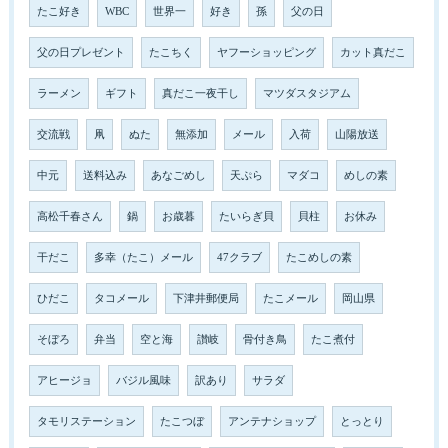
たこ好き
WBC
世界一
好き
孫
父の日
父の日プレゼント
たこちく
ヤフーショッピング
カット真だこ
ラーメン
ギフト
真だこ一夜干し
マツダスタジアム
交流戦
凧
ぬた
無添加
メール
入荷
山陽放送
中元
送料込み
あなごめし
天ぷら
マダコ
めしの素
高松千春さん
鍋
お歳暮
たいらぎ貝
貝柱
お休み
干だこ
多幸（たこ）メール
47クラブ
たこめしの素
ひだこ
タコメール
下津井郵便局
たこメール
岡山県
そぼろ
弁当
空と海
讃岐
骨付き鳥
たこ煮付
アヒージョ
バジル風味
訳あり
サラダ
タモリステーション
たこつぼ
アンテナショップ
とっとり