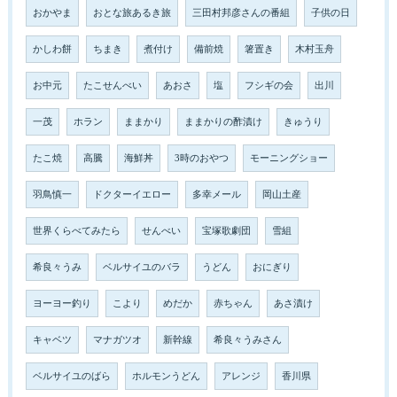
おかやま
おとな旅あるき旅
三田村邦彦さんの番組
子供の日
かしわ餅
ちまき
煮付け
備前焼
箸置き
木村玉舟
お中元
たこせんべい
あおさ
塩
フシギの会
出川
一茂
ホラン
ままかり
ままかりの酢漬け
きゅうり
たこ焼
高騰
海鮮丼
3時のおやつ
モーニングショー
羽鳥慎一
ドクターイエロー
多幸メール
岡山土産
世界くらべてみたら
せんべい
宝塚歌劇団
雪組
希良々うみ
ベルサイユのバラ
うどん
おにぎり
ヨーヨー釣り
こより
めだか
赤ちゃん
あさ漬け
キャベツ
マナガツオ
新幹線
希良々うみさん
ベルサイユのばら
ホルモンうどん
アレンジ
香川県