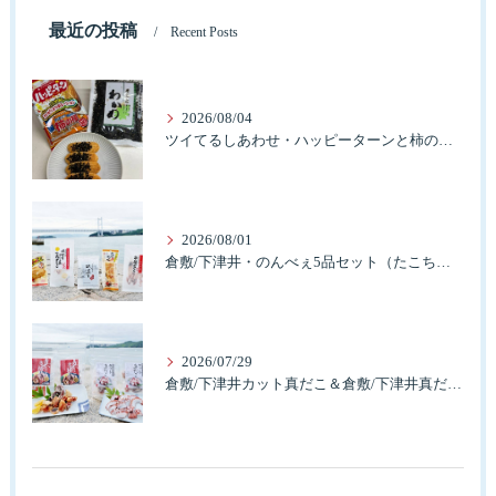
最近の投稿
Recent Posts
2026/08/04
ツイてるしあわせ・ハッピーターンと柿の種とそふとわかめふりかけとタコふりかけ・ハッピーコラボレーション
2026/08/01
倉敷/下津井・のんべぇ5品セット（たこちく、たこ玉、味付のり、串酢だこ、味付けけやわらか真だこチーズ）3歳のお子様も大好きなんですよ。
2026/07/29
倉敷/下津井カット真だこ＆倉敷/下津井真だこ唐揚げ・セット人気です。