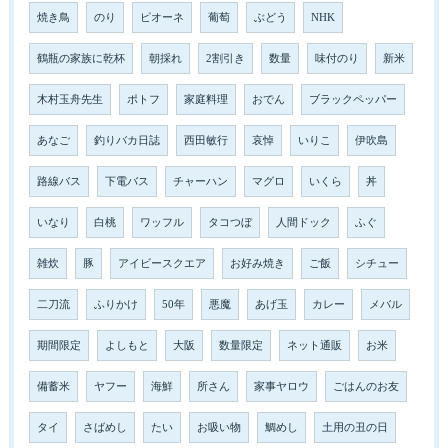
焼き鳥
のり
ピオーネ
葡萄
ぶどう
NHK
鶴瓶の家族に乾杯
朝採れ
2割引き
数量
味付のり
新米
木村玉舟先生
ポトフ
家庭料理
おでん
ブラックペッパー
あなご
釣りバカ日誌
西田敏行
哀悼
いりこ
伊吹島
路線バス
下電バス
チャーハン
マグロ
いくら
丼
いなり
白桃
ワッフル
タコつぼ
人間ドック
ふぐ
雑炊
豚
アイビースクエア
お好み焼き
ご飯
シチュー
二刀流
ふりかけ
50年
悪魔
あげ玉
カレー
メバル
期間限定
よしもと
大阪
数量限定
ネット通販
お米
備蓄米
ヤフー
海鮮
所さん
家事ヤロウ
ごはんのお友
タイ
さばめし
たい
お吸い物
鯛めし
土用の丑の日