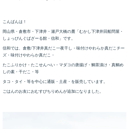
こんばんは！
岡山県・倉敷市・下津井・瀬戸大橋の麓「むかし下津井回船問屋・
しょっぴんぐばざーる館・信和」です。
信和では、倉敷/下津井真だこ一夜干し・味付けやわらか真だこチー
ズ・味付けやわらか真だこ・
たこふりかけ・たこせんべい・マダコの唐揚げ・鯛茶漬け・真鯛め
しの素・干だこ・等
タコ・タイ・等を中心に通販・土産・を販売しています。
ごはんのお友におむすびちりめんが追加になりました。