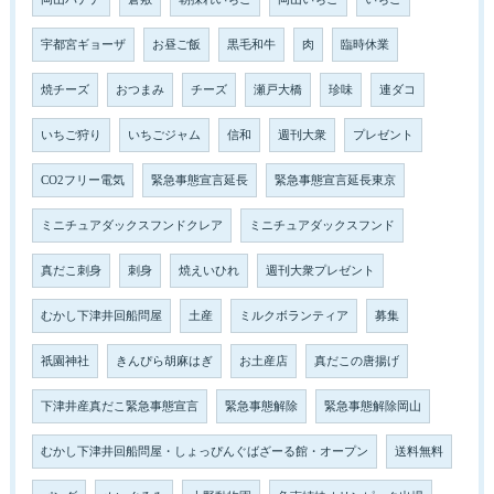
宇都宮ギョーザ
お昼ご飯
黒毛和牛
肉
臨時休業
焼チーズ
おつまみ
チーズ
瀬戸大橋
珍味
連ダコ
いちご狩り
いちごジャム
信和
週刊大衆
プレゼント
CO2フリー電気
緊急事態宣言延長
緊急事態宣言延長東京
ミニチュアダックスフンドクレア
ミニチュアダックスフンド
真だこ刺身
刺身
焼えいひれ
週刊大衆プレゼント
むかし下津井回船問屋
土産
ミルクボランティア
募集
祇園神社
きんぴら胡麻はぎ
お土産店
真だこの唐揚げ
下津井産真だこ緊急事態宣言
緊急事態解除
緊急事態解除岡山
むかし下津井回船問屋・しょっぴんぐばざーる館・オープン
送料無料