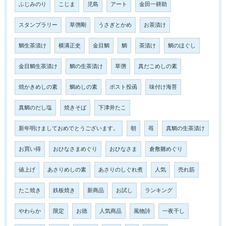
ふじみのり
こじま
児島
アート
金田一耕助
スタンプラリー
草彅剛
うさぎとかめ
お茶漬け
鯛生茶漬け
横溝正史
金目鯛
鯛
茶漬け
鯛のほぐし
金目鯛生茶漬け
鯛の生茶漬け
草彅
真だこめしの素
焼かきめしの素
鯛めしの素
ポスト投函
味付け海苔
真鯛のだし塩
焼きそば
下津井たこ
新年明けましておめでとうございます。
朝
苺
真鯛の生茶漬け
お買い得
おひなさまめぐり
おひなさま
倉敷雛めぐり
値上げ
あさりめしの素
あさりのしぐれ煮
人気
売れ筋
たこ焼き
鉄板焼き
新商品
お試し
ランキング
やわらか
限定
お徳
人気商品
風物詩
一夜干し