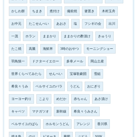
かしわ餅
ちまき
煮付け
備前焼
箸置き
木村玉舟
お中元
たこせんべい
あおさ
塩
フシギの会
出川
一茂
ホラン
ままかり
ままかりの酢漬け
きゅうり
たこ焼
高騰
海鮮丼
3時のおやつ
モーニングショー
羽鳥慎一
ドクターイエロー
多幸メール
岡山土産
世界くらべてみたら
せんべい
宝塚歌劇団
雪組
希良々うみ
ベルサイユのバラ
うどん
おにぎり
ヨーヨー釣り
こより
めだか
赤ちゃん
あさ漬け
キャベツ
マナガツオ
新幹線
希良々うみさん
ベルサイユのばら
ホルモンうどん
アレンジ
香川県
焼き鳥
のり
ピオーネ
葡萄
ぶどう
NHK