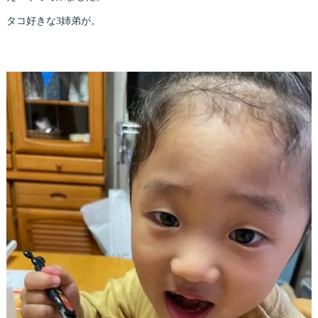
タコ好きな3姉弟が。