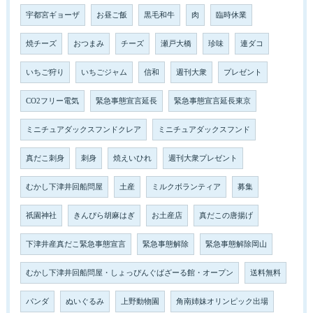
宇都宮ギョーザ
お昼ご飯
黒毛和牛
肉
臨時休業
焼チーズ
おつまみ
チーズ
瀬戸大橋
珍味
連ダコ
いちご狩り
いちごジャム
信和
週刊大衆
プレゼント
CO2フリー電気
緊急事態宣言延長
緊急事態宣言延長東京
ミニチュアダックスフンドクレア
ミニチュアダックスフンド
真だこ刺身
刺身
焼えいひれ
週刊大衆プレゼント
むかし下津井回船問屋
土産
ミルクボランティア
募集
祇園神社
きんぴら胡麻はぎ
お土産店
真だこの唐揚げ
下津井産真だこ緊急事態宣言
緊急事態解除
緊急事態解除岡山
むかし下津井回船問屋・しょっぴんぐばざーる館・オープン
送料無料
パンダ
ぬいぐるみ
上野動物園
角南姉妹オリンピック出場