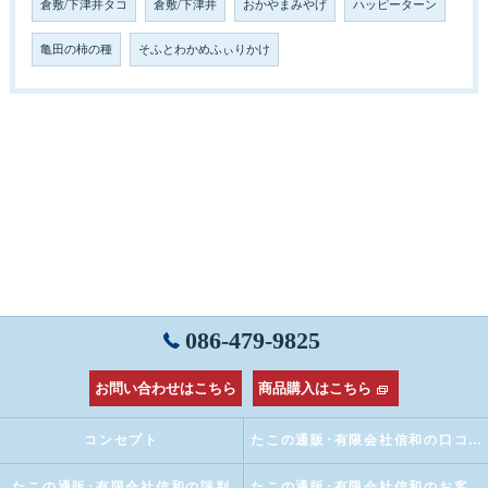
倉敷/下津井タコ
倉敷/下津井
おかやまみやげ
ハッピーターン
亀田の柿の種
そふとわかめふぃりかけ
086-479-9825
お問い合わせはこちら
商品購入はこちら
コンセプト
たこの通販･有限会社信和の口コミ情報
たこの通販･有限会社信和の評判
たこの通販･有限会社信和のお客様の声