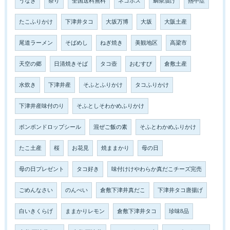
うなぎ
祭り
全国送料無料
ネコポス
鯛茶漬け
熱中症
たこふりかけ
下津井タコ
大坂万博
大坂
大阪土産
尾道ラーメン
そばめし
ねぎ焼き
美観地区
高梁市
天空の郷
日清焼きそば
タコ壺
おむすび
倉敷土産
水炊き
下津井産
そふとふりかけ
タコふりかけ
下津井産味付のり
そふとしそわかめふりかけ
ボンボンドロップシール
混ぜご飯の素
そふとわかめふりかけ
たこ土産
桜
お花見
焼ままかり
母の日
母の日プレゼント
タコ好き
味付けけやわらか真だこチーズ完売
ごめんなさい
のんべい
倉敷下津井真だこ
下津井タコ唐揚げ
白いきくらげ
ままかりレモン
倉敷下津井タコ
珍味8品