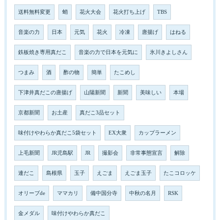
送料無料変更
蛸
花火大会
花火打ち上げ
TBS
音楽の力
日本
元気
花火
冷凍
唐揚げ
はねる
鉄板焼き専用真だこ
音楽の力で日本を元気に
氷川きよしさん
つまみ
酒
酢の物
簡単
たこめし
下津井真だこの唐揚げ
山陽新聞
新聞
美味しい
本場
京都新聞
お土産
真だこ3品セット
味付けやわらか真だこ5袋セット
EX大衆
カップラーメン
上毛新聞
JR児島駅
JR
撮影会
非常事態宣言
解除
連だこ
島根県
玉子
えごま
えごま玉子
たこコロッケ
オリーブde
ママカリ
備中国分寺
中秋の名月
RSK
金メダル
味付けやわらか真だこ