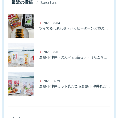
最近の投稿
Recent Posts
2026/08/04
ツイてるしあわせ・ハッピーターンと柿の種とそふとわかめふりかけとタコふりかけ・ハッピーコラボレーション
2026/08/01
倉敷/下津井・のんべぇ5品セット（たこちく、たこ玉、味付のり、串酢だこ、味付けけやわらか真だこチーズ）3歳のお子様も大好きなんですよ。
2026/07/29
倉敷/下津井カット真だこ＆倉敷/下津井真だこ唐揚げ・セット人気です。