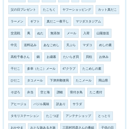
父の日プレゼント
たこちく
ヤフーショッピング
カット真だこ
ラーメン
ギフト
真だこ一夜干し
マツダスタジアム
交流戦
凧
ぬた
無添加
メール
入荷
山陽放送
中元
送料込み
あなごめし
天ぷら
マダコ
めしの素
高松千春さん
鍋
お歳暮
たいらぎ貝
貝柱
お休み
干だこ
多幸（たこ）メール
47クラブ
たこめしの素
ひだこ
タコメール
下津井郵便局
たこメール
岡山県
そぼろ
弁当
空と海
讃岐
骨付き鳥
たこ煮付
アヒージョ
バジル風味
訳あり
サラダ
タモリステーション
たこつぼ
アンテナショップ
とっとり
おかやま
おとな旅あるき旅
三田村邦彦さんの番組
子供の日