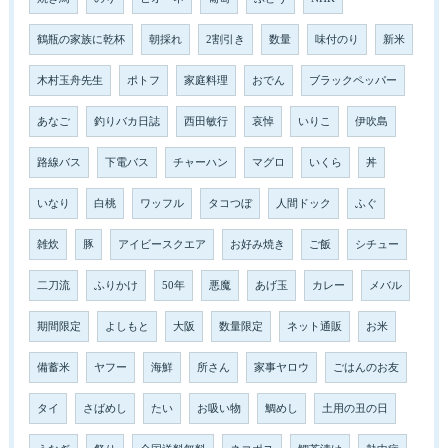
鶴瓶の家族に乾杯
朝採れ
2割引き
数量
味付のり
新米
木村玉舟先生
ポトフ
家庭料理
おでん
ブラックペッパー
あなご
釣りバカ日誌
西田敏行
哀悼
いりこ
伊吹島
路線バス
下電バス
チャーハン
マグロ
いくら
丼
いなり
白桃
ワッフル
タコつぼ
人間ドック
ふぐ
雑炊
豚
アイビースクエア
お好み焼き
ご飯
シチュー
二刀流
ふりかけ
50年
悪魔
あげ玉
カレー
メバル
期間限定
よしもと
大阪
数量限定
ネット通販
お米
備蓄米
ヤフー
海鮮
所さん
家事ヤロウ
ごはんのお友
タイ
さばめし
たい
お吸い物
鯛めし
土用の丑の日