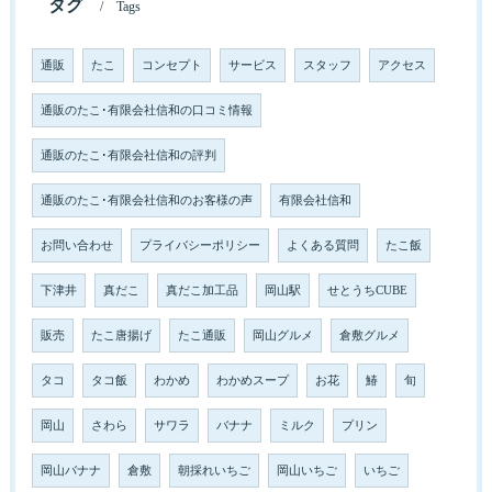
タグ
Tags
通販
たこ
コンセプト
サービス
スタッフ
アクセス
通販のたこ･有限会社信和の口コミ情報
通販のたこ･有限会社信和の評判
通販のたこ･有限会社信和のお客様の声
有限会社信和
お問い合わせ
プライバシーポリシー
よくある質問
たこ飯
下津井
真だこ
真だこ加工品
岡山駅
せとうちCUBE
販売
たこ唐揚げ
たこ通販
岡山グルメ
倉敷グルメ
タコ
タコ飯
わかめ
わかめスープ
お花
鰆
旬
岡山
さわら
サワラ
バナナ
ミルク
プリン
岡山バナナ
倉敷
朝採れいちご
岡山いちご
いちご