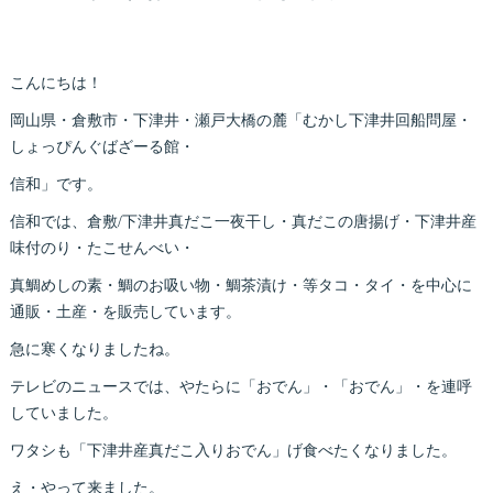
こんにちは！
岡山県・倉敷市・下津井・瀬戸大橋の麓「むかし下津井回船問屋・
しょっぴんぐばざーる館・
信和」です。
信和では、倉敷/下津井真だこ一夜干し・真だこの唐揚げ・下津井産
味付のり・たこせんべい・
真鯛めしの素・鯛のお吸い物・鯛茶漬け・等タコ・タイ・を中心に
通販・土産・を販売しています。
急に寒くなりましたね。
テレビのニュースでは、やたらに「おでん」・「おでん」・を連呼
していました。
ワタシも「下津井産真だこ入りおでん」げ食べたくなりました。
え・やって来ました。