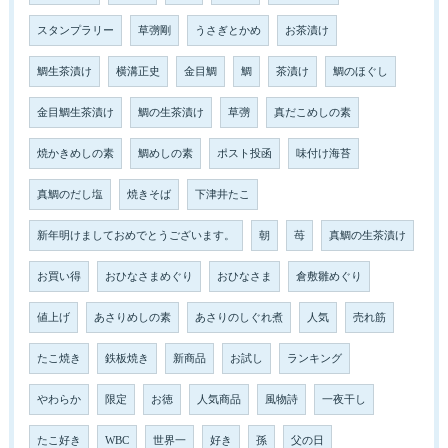
スタンプラリー
草彅剛
うさぎとかめ
お茶漬け
鯛生茶漬け
横溝正史
金目鯛
鯛
茶漬け
鯛のほぐし
金目鯛生茶漬け
鯛の生茶漬け
草彅
真だこめしの素
焼かきめしの素
鯛めしの素
ポスト投函
味付け海苔
真鯛のだし塩
焼きそば
下津井たこ
新年明けましておめでとうございます。
朝
苺
真鯛の生茶漬け
お買い得
おひなさまめぐり
おひなさま
倉敷雛めぐり
値上げ
あさりめしの素
あさりのしぐれ煮
人気
売れ筋
たこ焼き
鉄板焼き
新商品
お試し
ランキング
やわらか
限定
お徳
人気商品
風物詩
一夜干し
たこ好き
WBC
世界一
好き
孫
父の日