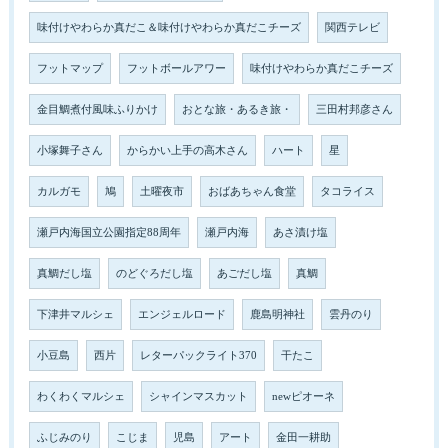
味付けやわらか真だこ＆味付けやわらか真だこチーズ
関西テレビ
フットマップ
フットボールアワー
味付けやわらか真だこチーズ
金目鯛煮付風味ふりかけ
おとな旅・あるき旅・
三田村邦彦さん
小塚舞子さん
からかい上手の高木さん
ハート
星
カルガモ
鳩
土曜夜市
おばあちゃん食堂
タコライス
瀬戸内海国立公園指定88周年
瀬戸内海
あさ漬け塩
真鯛だし塩
のどぐろだし塩
あごだし塩
真鯛
下津井マルシェ
エンジェルロード
鹿島明神社
雲丹のり
小豆島
西片
レターパックライト370
干たこ
わくわくマルシェ
シャインマスカット
newピオーネ
ふじみのり
こじま
児島
アート
金田一耕助